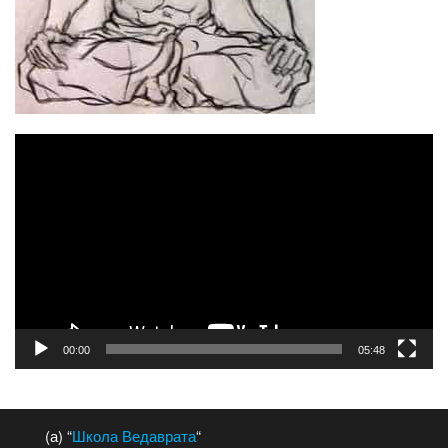
Відеопрогравач
00:00
05:48
(а) “
Школа Ведаврата
“