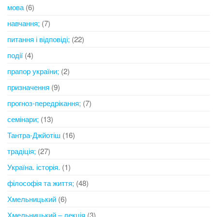
мова
(6)
навчання;
(7)
питання і відповіді;
(22)
події
(4)
прапор україни;
(2)
призначення
(9)
прогноз-передрікання;
(7)
семінари;
(13)
Тантра-Джйотіш
(16)
традіція;
(27)
Україна. історія.
(1)
філософія та життя;
(48)
Хмельницький
(6)
Хмельницький – лекція
(3)