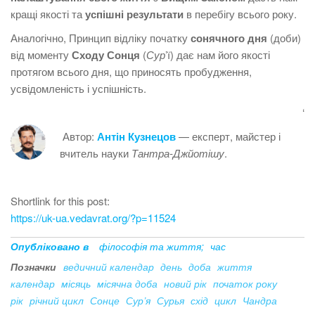
кращі якості та
успішні результати
в перебігу всього року.
Аналогічно, Принцип відліку початку
сонячного дня
(доби)
від моменту
Сходу Сонця
(
Сур
ʼї) дає нам його якості
протягом всього дня, що приносять пробудження,
усвідомленість і успішність.
‘
Автор:
Антін Кузнецов
— експерт, майстер і
вчитель науки
Тантра-Джйотішу
.
Shortlink for this post:
https://uk-ua.vedavrat.org/?p=11524
Опубліковано в
філософія та життя;
час
Позначки
ведичний календар
день
доба
життя
календар
місяць
місячна доба
новий рік
початок року
рік
річний цикл
Сонце
Сур’я
Сурья
схід
цикл
Чандра