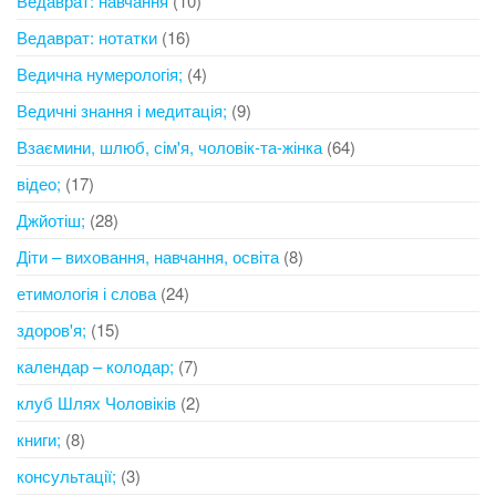
Ведаврат: навчання
(10)
Ведаврат: нотатки
(16)
Ведична нумерологія;
(4)
Ведичні знання і медитація;
(9)
Взаємини, шлюб, сім'я, чоловік-та-жінка
(64)
відео;
(17)
Джйотіш;
(28)
Діти – виховання, навчання, освіта
(8)
етимологія і слова
(24)
здоров'я;
(15)
календар – колодар;
(7)
клуб Шлях Чоловіків
(2)
книги;
(8)
консультації;
(3)