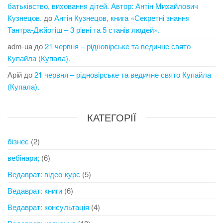
батьківство, виховання дітей. Автор: Антін Михайлович
Кузнецов.
до
Антін Кузнецов, книга «Секретні знання
Тантра-Джйотіш – 3 рівні та 5 станів людей».
adm-ua
до
21 червня – рідновірське та ведичне свято
Купайла (Купала).
Арій
до
21 червня – рідновірське та ведичне свято Купайла
(Купала).
КАТЕГОРІЇ
бізнес
(2)
вебінари;
(6)
Ведаврат: відео-курс
(5)
Ведаврат: книги
(6)
Ведаврат: консультація
(4)