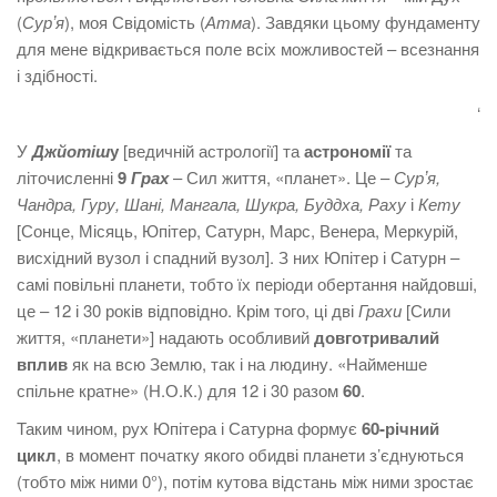
(
Сурʼя
), моя Свідомість (
Атма
). Завдяки цьому фундаменту
для мене відкривається поле всіх можливостей – всезнання
і здібності.
‘
У
Джйотіш
у
[ведичній астрології] та
астрономії
та
літочисленні
9
Грах
– Сил життя, «планет». Це –
Сурʼя,
Чандра, Гуру, Шані, Мангала, Шукра, Буддха, Раху
і
Кету
[Сонце, Місяць, Юпітер, Сатурн, Марс, Венера, Меркурій,
висхідний вузол і спадний вузол]. З них Юпітер і Сатурн –
самі повільні планети, тобто їх періоди обертання найдовші,
це – 12 і 30 років відповідно. Крім того, ці дві
Грахи
[Сили
життя, «планети»] надають особливий
довготривалий
вплив
як на всю Землю, так і на людину. «Найменше
спільне кратне» (Н.О.К.) для 12 і 30 разом
60
.
Таким чином, рух Юпітера і Сатурна формує
60-річний
цикл
, в момент початку якого обидві планети з’єднуються
(тобто між ними 0°), потім кутова відстань між ними зростає