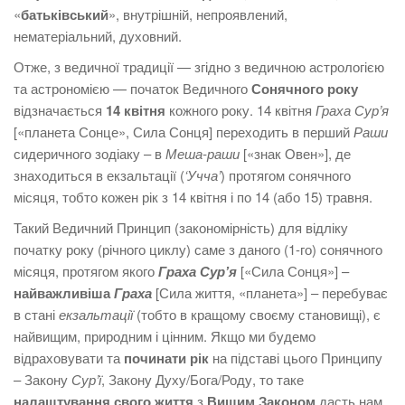
«
батьківський
», внутрішній, непроявлений,
нематеріальний, духовний.
Отже, з ведичної традиції — згідно з ведичною астрологією
та астрономією — початок Ведичного
Сонячного року
відзначається
14 квітня
кожного року. 14 квітня
Граха Сур’я
[«планета Сонце», Сила Сонця] переходить в перший
Раши
сидеричного зодіаку – в
Меша-раши
[«знак Овен»], де
знаходиться в екзальтації (
‘Учча’
) протягом сонячного
місяця, тобто кожен рік з 14 квітня і по 14 (або 15) травня.
Такий Ведичний Принцип (закономірність) для відліку
початку року (річного циклу) саме з даного (1-го) сонячного
місяця, протягом якого
Граха Сурʼя
[«Сила Сонця»] –
найважливіша
Граха
[Сила життя, «планета»] – перебуває
в стані
екзальтації
(тобто в кращому своєму становищі), є
найвищим, природним і цінним. Якщо ми будемо
відраховувати та
починати рік
на підставі цього Принципу
– Закону
Сур’ї
, Закону Духу/Бога/Роду, то таке
налаштування свого життя
з
Вищим Законом
дасть нам