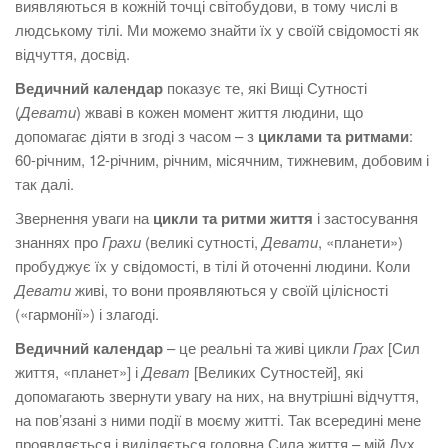
виявляються в кожній точці світобудови, в тому числі в
людському тілі. Ми можемо знайти їх у своїй свідомості як
відчуття, досвід.
Ведичний календар
показує те, які Вищі Сутності
(
Девати
) жваві в кожен момент життя людини, що
допомагає діяти в згоді з часом – з
циклами та ритмами
:
60-річним, 12-річним, річним, місячним, тижневим, добовим і
так далі.
Звернення уваги на
цикли та ритми життя
і застосування
знаннях про
Грахи
(великі сутності,
Девати
, «планети»)
пробуджує їх у свідомості, в тілі й оточенні людини. Коли
Девати
живі, то вони проявляються у своїй цілісності
(«гармонії») і злагоді.
Ведичний календар
– це реальні та живі цикли
Грах
[Сил
життя, «планет»] і
Деват
[Великих Сутностей], які
допомагають звернути увагу на них, на внутрішні відчуття,
на пов’язані з ними події в моєму житті. Так всередині мене
проявляється і виділяється головна Сила життя – мій Дух