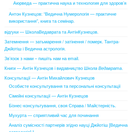
Аюрведа — практична наука и технология для здоров’я
Антон Кузнецов: “Ведична Нумерологія — практичне
використання”, книга та семінар.
відгуки — ШколаВедаврата та АнтінКузнецов.
Затемнення — затьмарення / затінення / померк. Тантра-
Джйотіш і Ведична астрологія.
Зв’язок з нами – пишіть нам на email.
Книги — Антін Кузнецов і видавництво
Школа Ведаврата
.
Консультації — Антін Михайлович Кузнецов
Особисте консультування та персональні консультації
Сімейні консультації — Антін Кузнецов
Бізнес-консультування, своя Справа / Майстерність.
Мухурта — сприятливий час для починання
Аналіз сумісності партнерів згідно науці Джйотіш [Ведична
астрологія] *