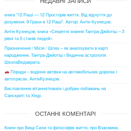
НЕДАВНІ ЗАПИСИ
книга “12 Раші — 12 Просторів життя. Від відчуття до
розуміння. 9 Грахи в 12 Раші”. Автор: Антін Кузнецов.
Антін Кузнецов, книга «Секретні знання Тантра-Джйотіш – 3
рівні та 5 станів людей».
Призначення / Місія / Шлях – як аналізувати в карті
народження. Тантра-Джйотіш і Ведична астрологія.
ШколаВедаврата.
Поради – водіння автівки на автомобільних дорогах і
автотрасах. АнтінКузнецов.
Висловлення вітання/поваги і добрих побажань на
Санскриті та Хінді.
ОСТАННІ КОМЕНТАРІ
Книги про Вищі Сили та філософію життя, про Взаємини,