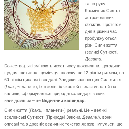
та по руху
Космічних Сил та
астрономічних
об’єктів. Протягом
дня в різний час
пробуджуються
різні Сили життя
(великі Сутності,
Девати
,
Божества), які змінюють якості часу щохвилини, щогодини,
щодня, щотижня, щомісяця, щороку, по 12-річнім ритмам, по
60-річнім циклам і так далі. Завдяки знанню цих Сил життя
(
Грах
, «планет»), їх циклів, їх якостей / властивостей і їх
впливів, сформувалися природні календарі, з яких
найвідоміший – це
Ведичний календар.
Сили життя (
Грахи
, «планети») реальні. Це – великі
вселенські Сутності (Природні Закони,
Девати
), вони
описані та в древніх ведичних текстах як живі імпульси, що