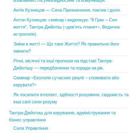
Антін Кузнецов — Сила Призначення, поклик і доля.
Антон Кузнецов: семінар і видеокурс “9 Грах – Сил
життя”, Тантра-Джйотіш («дев’ять планет», Ведична
астрологія).
Зміни в житті — Що таке Життя? Як правильно його
змінити?
Річні, місячні та інші прогнози на підставі Тантра-
Джйотішу — передбачення та поради на рік.
Cемінар «Екологія сучасних реалії – споживати або
керувати?»
Як посилити інтелект, здібності розуміння, свідомість та
інші свої сили розуму
Тантра-Джйотиш для керування, адміністрування та
бізнес-управління
Сила Управління