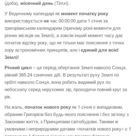
(доба),
місячний день
(
Тітхі
).
У Ведичному календарі як
момент початку року
використовується
не
час 00:00:00 дати 1 січня за
григоріанським календарем (причому різні моменти для
різних місяців на Землі), а зовсім інший момент часу дає
початок відліку року, що не тільки має пояснення з точки
зору астрономічних принципів, але і
єдиний для всієї
Землі!
Річний цикл
– це період обертання Землі навколо Сонця,
рівний 365.24 сонячних діб. В результаті руху Землі по
орбіті навколо Сонця, вона робить видимий рух по
небосхилу серед нерухомих зір, проходячи повний круг за
рік.
На жаль,
початок нового року
як 1 січня є випадковим,
обраним Григорієм без будь-якого пояснення і без зв’язку з
Законами життя, з Принципами світобудови. Такими ж
умовними і неприродними датами «початків нового року» є 1
вересня та 1 березня (хоча з них початок березня –