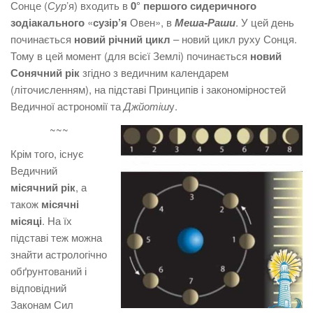
Сонце (
Сур
ʼя) входить в
0° першого сидеричного
зодіакального
«
сузір’я
Овен», в
Меша-Раши
. У цей день
починається
новий річний цикл
– новий цикл руху Сонця.
Тому в цей момент (для всієї Землі) починається
новий
Сонячний рік
згідно з ведичним календарем
(літочисленням), на підставі Принципів і закономірностей
Ведичної астрономії та
Джйотіш
у.
~~~
Крім того, існує
Ведичний
місячний рік
, а
також
місячні
місяці
. На їх
підставі теж можна
знайти астрологічно
обґрунтований і
відповідний
Законам Сил