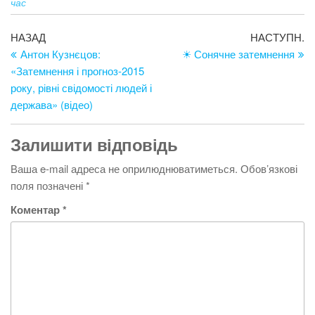
час
Навігація
Попередній
Н
НАЗАД
НАСТУПН.
запис
за
Антон Кузнєцов:
☀ Сонячне затемнення
записів
«Затемнення і прогноз-2015
року, рівні свідомості людей і
держава» (відео)
Залишити відповідь
Ваша e-mail адреса не оприлюднюватиметься.
Обов’язкові
поля позначені
*
Коментар
*