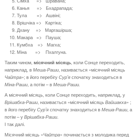
Сімха => Шравана;
Канья => Бхадрапада;
Тула => Ашвіні;
Врішчіка => Картіка;
Дхану => Маргашірша;
Макара => Пауша;
Кумбха => Магха;
Міна => Пхалгуна.
Таким чином,
місячний місяць
, коли Сонце переходить,
наприклад, в
Меша-Раши
, називається «місячний місяць
Чайтра
»; в його перебігу
Сурʼя
спочатку знаходиться в
Міна-Раши
, а потім – в
Меша-Раши.
А місячний місяць, коли Сонце переходить, наприклад, у
Врішабха-Раши
, називається «місячний місяць
Вайшакха
» ;
в його перебігу
Сурʼя
спочатку знаходиться в
Меша-Раши
, а
потім – у
Врішабха-Раши
.
І так далі.
Місячний місяць «
Чайтра
» починається з молодика перед