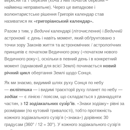
найменш неправильне). Через це випадкове і
волюнтаристське рішення Григорія календар став
називатися як
«григоріанський календар».
Разом з тим, у
Ведичні
календарі (літочислення) і
Ведичній
астрономії є день і навіть момент, який обґрунтовано з
точки зору Законів життя та астрономічних / астрологічних
принципів є початком Ведичного року («початком нового
Ведичного року»), оскільки в певний день і в конкретний
момент (однаковий для всієї Землі) починається
новий
річний цикл
обертання Землі щодо Сонця.
Як ми знаємо, видимий шлях руху Сонця по небу
—
екліптика
— і видимі траєкторії руху планет по небу —
зодіак
— є лінією / поясом, що складається з дванадцяти
частин, з
12 зодіакальних сузі́р’їв
. «Знаки зодіаку» рівні за
розмірами (по кутовий тривалості), тобто протяжність
кожного зодіакального сузір’я («знака») дорівнює 30
градусам (360° / 12 = 30°). У кожного зодіакального сузір’я