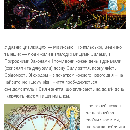
У давніх цивілізаціях — Мізинської, Трипільської, Ведичної
та інших — люди жили в злагоді з Вищими Силами, з
Природними Законами. І тому вони кожен день відзначали
(оживляли та дякували) певну Силу життя, певну якість
Свідомості. Зі сходом – з початком кожного нового дня – на
найвитонченішому рівні життя пробуджуються
фундаментальні
Сили життя
, що впливають на даний день
і
керують часом
та даним днем.
Час різний, кожен
день різний за
своїми якостями,
що можна побачити