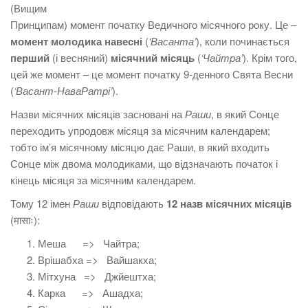
(Вищим
Принципам) момент початку Ведичного місячного року. Це –
момент молодика навесні
(
‘Васанта’
), коли починається
перший
(і весняний)
місячний місяць
(
‘Чайтра’
). Крім того,
цей же момент – це момент початку 9-денного Свята Весни
(
‘Васант-НаваРатрі’
).
Назви місячних місяців засновані на
Раши
, в який Сонце
переходить упродовж місяця за місячним календарем;
тобто ім’я місячному місяцю дає Раши, в який входить
Сонце між двома молодиками, що відзначають початок і
кінець місяця за місячним календарем.
Тому 12 імен
Раши
відповідають
12
назв місячних місяців
(मासाः):
Меша => Чайтра;
Врішабха => Вайшакха;
Мітхуна => Джйештха;
Карка => Ашадха;