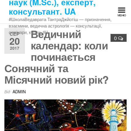
наук (M.Sc.), експерт,
Перейти
консультант. UA
до
МЕНЮ
змісту
#ШколаВедаврата ТантраДжйотіш — призначення,
взаємини, ведична астрологія — консультації,
Ведичний
семінари, курси. Ԙ!
СЕР
20
0
календар: коли
2017
починається
Сонячний та
Місячний новий рік?
Від
ADMIN