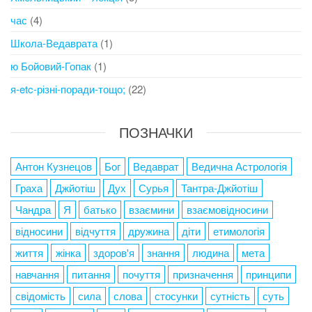
час
(4)
Школа-Ведаврата
(1)
ю Бойовий-Гопак
(1)
я-etc-різні-поради-тощо;
(22)
ПОЗНАЧКИ
Антон Кузнецов
Бог
Ведаврат
Ведична Астрологія
Граха
Джйотіш
Дух
Сурья
Тантра-Джйотіш
Чандра
Я
батько
взаємини
взаємовідносини
відносини
відчуття
дружина
діти
етимологія
життя
жінка
здоров'я
знання
людина
мета
навчання
питання
почуття
призначення
принципи
свідомість
сила
слова
стосунки
сутність
суть