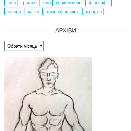
сім'я
традиції
тіло
усвідомлення
філософія
чоловік
щастя
єдиноначальність
ієрархія
АРХІВИ
Архіви