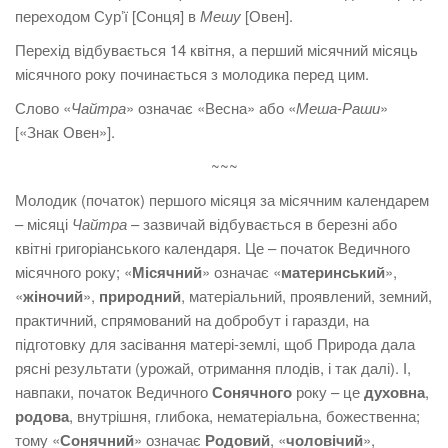
переходом Сурʼї [Сонця] в
Мешу
[Овен].
Перехід відбувається 14 квітня, а перший місячний місяць
місячного року починається з молодика перед цим.
Слово «
Чайтра
» означає «Весна» або «
Меша-Раши
»
[«Знак Овен»].
~~~
Молодик (початок) першого місяця за місячним календарем
– місяці
Чайтра
– зазвичай відбувається в березні або
квітні григоріанського календаря. Це – початок Ведичного
місячного року; «
Місячний
» означає «
материнський
»,
«
жіночий
»,
природний
, матеріальний, проявлений, земний,
практичний, спрямований на добробут і гаразди, на
підготовку для засівання матері-землі, щоб Природа дала
рясні результати (урожай, отримання плодів, і так далі). І,
навпаки, початок Ведичного
Сонячного
року – це
духовна
,
родова
, внутрішня, глибока, нематеріальна, божественна;
тому «
Сонячний
» означає
Родовий
, «
чоловічий
»,