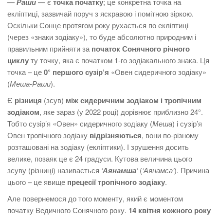
—
Раши
— є
точка початку
; це конкретна точка на
екліптиці, зазвичай поруч з яскравою і помітною зіркою.
Оскільки Сонце протягом року рухається по екліптиці
(через «знаки зодіаку»), то буде абсолютно природним і
правильним прийняти за
початок Сонячного річного
циклу
ту точку, яка є початком 1-го зодіакального знака. Ця
точка – це
0° першого сузір’я
«Овен сидеричного зодіаку»
(
Меша-Раши
).
Є
різниця
(зсув)
між сидеричним зодіаком і тропічним
зодіаком
, яке зараз (у 2022 році) дорівнює приблизно 24°.
Тобто сузір’я «Овен» сидеричного зодіаку (
Меша
) і сузір’я
Овен тропічного зодіаку
відрізняються
, вони по-різному
розташовані на зодіаку (екліптики). І зрушення досить
велике, позаяк це є 24 градуси. Кутова величина цього
зсуву (різниці) називається
‘
Аянамша
‘
(
‘Аянамса’
). Причина
цього – це явище
прецесії тропічного зодіаку
.
Але повернемося до того моменту, який є моментом
початку Ведичного Сонячного року.
14 квітня кожного року