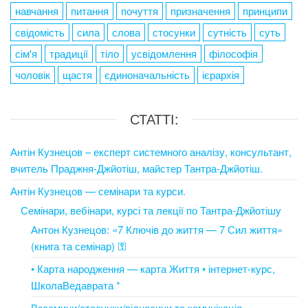
навчання
питання
почуття
призначення
принципи
свідомість
сила
слова
стосунки
сутність
суть
сім'я
традиції
тіло
усвідомлення
філософія
чоловік
щастя
єдиноначальність
ієрархія
СТАТТІ:
Антін Кузнецов – експерт системного аналізу, консультант,
вчитель Праджня-Джйотіш, майстер Тантра-Джйотіш.
Антін Кузнецов — семінари та курси.
Семінари, вебінари, курсі та лекції по Тантра-Джйотішу
Антон Кузнецов: «7 Ключів до життя — 7 Сил життя»
(книга та семінар) ⚿
• Карта народження — карта Життя • інтернет-курс,
ШколаВедаврата *
Взаємини/стосунки/відносини та комунікація.