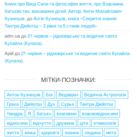
Книги про Вищі Сили та філософію життя, про Взаємини,
батьківство, виховання дітей. Автор: Антін Михайлович
Кузнецов.
до
Антін Кузнецов, книга «Секретні знання
Тантра-Джйотіш – 3 рівні та 5 станів людей».
adm-ua
до
21 червня – рідновірське та ведичне свято
Купайла (Купала).
Арій
до
21 червня – рідновірське та ведичне свято Купайла
(Купала).
МІТКИ-ПОЗНАЧКИ:
Антон Кузнецов
Бог
Ведаврат
Ведична Астрологія
Граха
Джйотіш
Дух
Сурья
Тантра-Джйотіш
Чандра
Я
батько
взаємини
взаємовідносини
відносини
відчуття
дружина
діти
етимологія
життя
жінка
здоров'я
знання
людина
мета