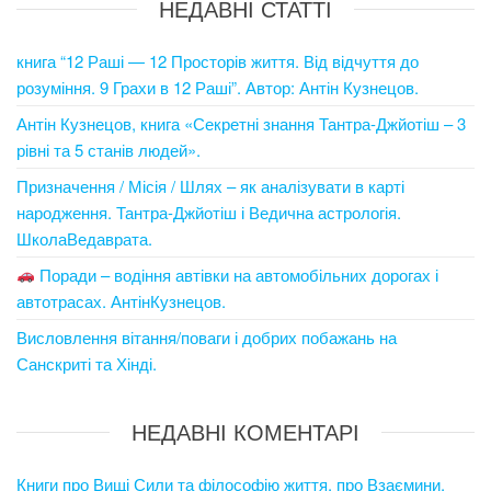
НЕДАВНІ СТАТТІ
книга “12 Раші — 12 Просторів життя. Від відчуття до
розуміння. 9 Грахи в 12 Раші”. Автор: Антін Кузнецов.
Антін Кузнецов, книга «Секретні знання Тантра-Джйотіш – 3
рівні та 5 станів людей».
Призначення / Місія / Шлях – як аналізувати в карті
народження. Тантра-Джйотіш і Ведична астрологія.
ШколаВедаврата.
Поради – водіння автівки на автомобільних дорогах і
автотрасах. АнтінКузнецов.
Висловлення вітання/поваги і добрих побажань на
Санскриті та Хінді.
НЕДАВНІ КОМЕНТАРІ
Книги про Вищі Сили та філософію життя, про Взаємини,