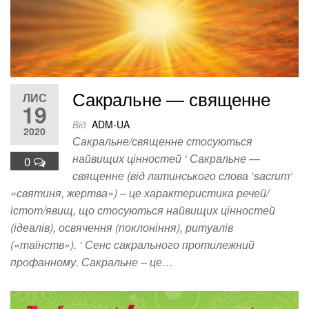
Сакральне — священне
ЛИС
19
Від
ADM-UA
2020
Сакральне/священне стосуються
найвищих цінностей ‘ Сакральне —
0
священне (від латинського слова ‘sacrum‘
«святиня, жертва») – це характеристика речей/
істот/явищ, що стосуються найвищих цінностей
(ідеалів), освячення (поклоніння), ритуалів
(«таїнств»). ‘ Сенс сакрального протилежний
профанному. Сакральне – це…