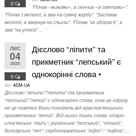
0
“Почав «живими», а скінчив «зі святими»”.
“Почав з веселої, а звів на сумну журбу”. “Заспівав
веселої, а звернув на сльози”. “Почав “за здоров’я”, а
звів “на упокій”… ‘ ‘
Дієслово “ліпити” та
ЛИС
04
прикметник “лепський” є
2020
однокорінні слова •
0
Від
ADM-UA
Дієслово “ліпити”/”лепити” та прикметник
“лепський”/”лепий” є однокорінні слова, хоча це одразу
не це помітно Вони походять від праслов’янського
прикметника “лепий“. Від нього пішли слова: старо-
слов’янське “лѣпъ“; українське “лепський“, “ліпший“,
болгарське “леп“, сербохорватське “ли̏jеп” / “лиjѐпа“,…