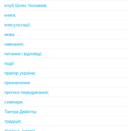
клуб Шлях Чоловіків
книги;
консультації;
мова
навчання;
питання і відповіді;
події
прапор україни;
призначення
прогноз-передрікання;
семінари;
Тантра-Джйотіш
традіція;
Україна. історія.