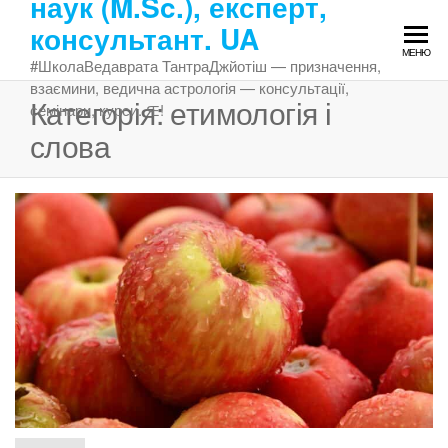
наук (M.Sc.), експерт,
Перейти
консультант. UA
до
МЕНЮ
змісту
#ШколаВедаврата ТантраДжйотіш — призначення,
взаємини, ведична астрологія — консультації,
Категорія:
етимологія і
семінари, курси. Ԙ!
слова