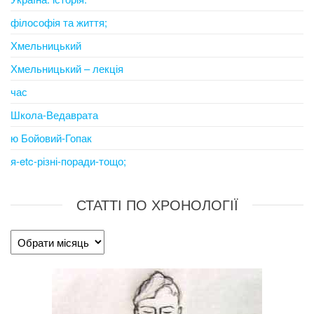
філософія та життя;
Хмельницький
Хмельницький – лекція
час
Школа-Ведаврата
ю Бойовий-Гопак
я-etc-різні-поради-тощо;
СТАТТІ ПО ХРОНОЛОГІЇ
Статті
по
хронології