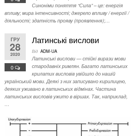
Синоніми поняття “Сила” – це: енергія
впливу; мира інтенсивності; джерело впливу / енергії /
діяльності; здатність прояву (проявлення);…
Латинські вислови
ГРУ
28
Від
ADM-UA
2020
Латинські вислови — стійкі вирази мови
стародавніх римлян. Багато латинських
0
крилатих висловів увійшло до нашій
український мови. Деякі з них записувано кирилицею,
деяких уживано в латинських відмінах. Частина
латинських висловів ужито в віршах. Так, наприклад,
…