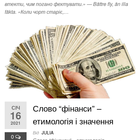
втекти, чим погано фехтувати.» — Bättre fly, än illa
fäkta. «Коли чорт старіє,…
Слово “фінанси” –
СІЧ
16
етимологія і значення
2021
Від
JULIA
0