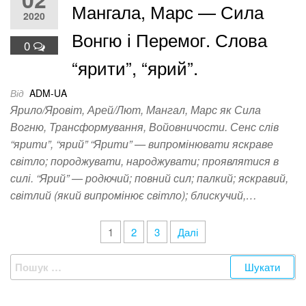
Мангала, Марс — Сила
2020
Вонгю і Перемог. Слова
0
“ярити”, “ярий”.
Від
ADM-UA
Ярило/Яровіт, Арей/Лют, Мангал, Марс як Сила
Вогню, Трансформування, Войовничости. Сенс слів
“ярити”, “ярий” “Ярити” — випромінювати яскраве
світло; породжувати, народжувати; проявлятися в
силі. “Ярий” — родючий; повний сил; палкий; яскравий,
світлий (який випромінює світло); блискучий,…
Пагінація
1
2
3
Далі
записів
Пошук: