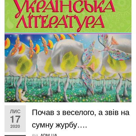
Почав з веселого, а звів на
ЛИС
17
сумну журбу….
2020
Від
ADM-UA