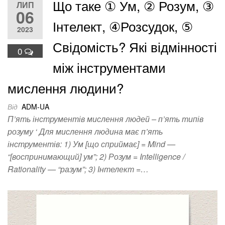
Що таке ① Ум, ② Розум, ③
ЛИП
06
Інтелект, ④Розсудок, ⑤
2023
Свідомість? Які відмінності
0
між інструментами
мислення людини?
Від
ADM-UA
П’ять інструментів мислення людей – п’ять типів
розуму ‘ Для мислення людина має п’ять
інструментів: 1) Ум [що сприймає] = Mind —
“[воспринимающий] ум”; 2) Розум = Intelligence /
Rationality — “разум”; 3) Інтелект =…