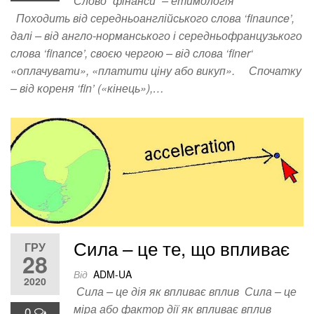
Слово “фінанси” – етимологія
Походить від середньоанглійського слова ‘finaunce’,
далі – від англо-норманського і середньофранцузького
слова ‘finance’, своєю чергою – від слова ‘finer‘
«оплачувати», «платити ціну або викуп». Спочатку
– від кореня ‘fin’ («кінець»),…
Сила – це те, що впливає
ГРУ
28
Від
ADM-UA
2020
Сила – це дія як впливає вплив Сила – це
міра або фактор дії як впливає вплив
0