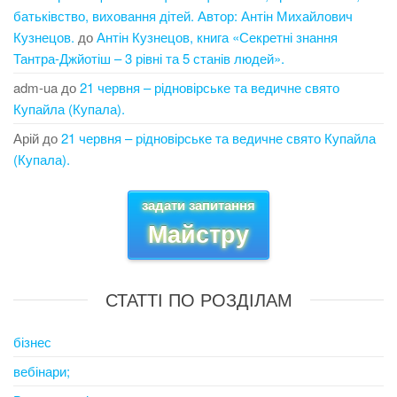
батьківство, виховання дітей. Автор: Антін Михайлович
Кузнецов.
до
Антін Кузнецов, книга «Секретні знання
Тантра-Джйотіш – 3 рівні та 5 станів людей».
adm-ua
до
21 червня – рідновірське та ведичне свято
Купайла (Купала).
Арій
до
21 червня – рідновірське та ведичне свято Купайла
(Купала).
задати запитання
Майстру
СТАТТІ ПО РОЗДІЛАМ
бізнес
вебінари;