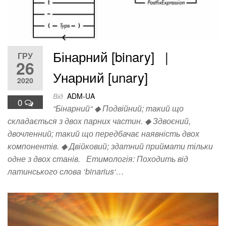
Бінарний [binary] |
ГРУ
26
Унарний [unary]
2020
Від
ADM-UA
0
“Бінарний“ ◆ Подвійний; такий що
складається з двох парних частин. ◆ Здвоєний,
двочленний; такий що передбачає наявність двох
компонентів. ◆ Двійковий; здатний приймати тільки
одне з двох станів. Етимологія: Походить від
латинського слова ‘binarius‘…