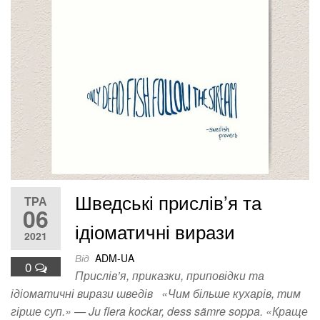
Шведські прислів’я та
ТРА
06
ідіоматичні вирази
2021
Від
ADM-UA
0
Прислів’я, приказки, приповідки та
ідіоматичні вирази шведів «Чим більше кухарів, тим
гірше суп.» — Ju flera kockar, dess sämre soppa. «Краще