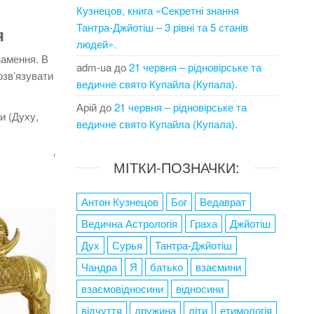
Кузнецов, книга «Секретні знання
Тантра-Джйотіш – 3 рівні та 5 станів
ля
людей».
знамення.
В
adm-ua
до
21 червня – рідновірське та
озв’язувати
ведичне свято Купайла (Купала).
Арій
до
21 червня – рідновірське та
и (Духу,
ведичне свято Купайла (Купала).
‘
МІТКИ-ПОЗНАЧКИ:
Антон Кузнецов
Бог
Ведаврат
Ведична Астрологія
Граха
Джйотіш
Дух
Сурья
Тантра-Джйотіш
Чандра
Я
батько
взаємини
взаємовідносини
відносини
відчуття
дружина
діти
етимологія