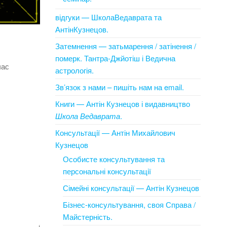
відгуки — ШколаВедаврата та
АнтінКузнецов.
Затемнення — затьмарення / затінення /
померк. Тантра-Джйотіш і Ведична
час
астрологія.
Зв’язок з нами – пишіть нам на email.
Книги — Антін Кузнецов і видавництво
Школа Ведаврата
.
Консультації — Антін Михайлович
Кузнецов
Особисте консультування та
персональні консультації
Сімейні консультації — Антін Кузнецов
Бізнес-консультування, своя Справа /
Майстерність.