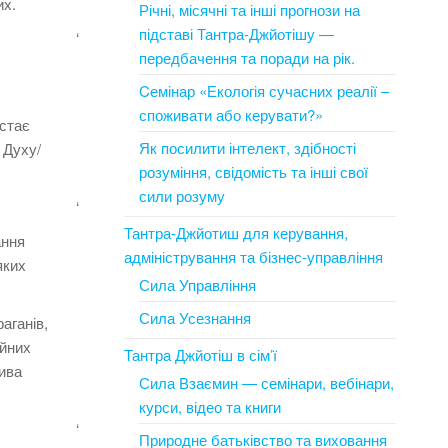
их.
Річні, місячні та інші прогнози на
підставі Тантра-Джйотішу —
‘
передбачення та поради на рік.
Cемінар «Екологія сучасних реалії –
споживати або керувати?»
стає
Як посилити інтелект, здібності
о Духу/
розуміння, свідомість та інші свої
сили розуму
‘
Тантра-Джйотиш для керування,
ання
адміністрування та бізнес-управління
яких
Сила Управління
Сила Усезнання
аганів,
ойних
Тантра Джйотіш в сім’ї
ива
Сила Взаємин — семінари, вебінари,
курси, відео та книги
‘
Природне батьківство та виховання