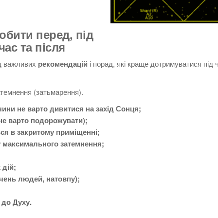
обити перед, під
час та після
д важливих
рекомендацій
і порад, які краще дотримуватися під 
атемнення (затьмарення).
ичини не варто дивитися на захід Сонця;
 не варто подорожувати);
ься в закритому приміщенні;
су максимального затемнення;
 дій;
пчень людей, натовпу);
 до Духу.