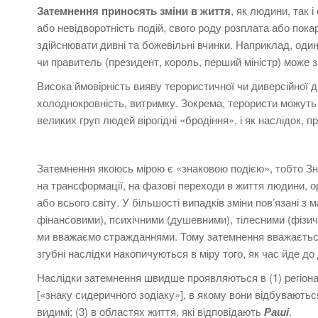
З
атемнення приносять зміни в життя
, як людини, так і
або невідворотність подій, свого роду розплата або пок
здійснювати дивні та божевільні вчинки. Наприклад,
один
чи
правитель (президент, король, перший міністр) може 
Висока ймовірність вияву терористичної чи диверсійної д
холоднокровність, витримку. Зокрема, т
ерористи можуть 
великих груп людей вірогідні «бродіння», і як наслідок, п
Затемнення якоюсь мірою є «знаковою подією», тобто Зн
на трансформації, на фазові переходи в життя людини, ор
або всього світу.
У більшості випадків зміни пов’язані з 
фінансовими), психічними (душевними), тілесними (фізи
ми вважаємо стражданнями.
Тому затемнення вважається
згубні наслідки накопичуються в міру того, як час йде до
Наслідки затемнення швидше проявляються в (1) регіона
[«знаку сидеричного зодіаку»], в якому вони відбуваються
видимі; (
3) в областях життя, які відповідають
Раші
.