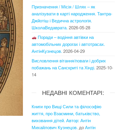
Призначення / Місія / Шлях – як
аналізувати в карті народження. Тантра-
Джйотіш і Ведична астрологія.
ШколаВедаврата.
2026-05-28
Поради – водіння автівки на
автомобільних дорогах і автотрасах.
АнтінКузнецов.
2026-04-29
Висловлення вітання/поваги і добрих
побажань на Санскриті та Хінді.
2025-10-
14
НЕДАВНІ КОМЕНТАРІ:
Книги про Вищі Сили та філософію
життя, про Взаємини, батьківство,
виховання дітей. Автор: Антін
Михайлович Кузнецов.
до
Антін