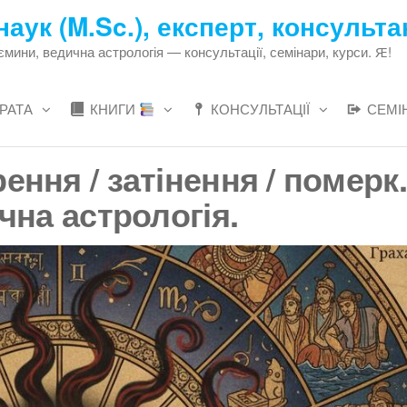
наук (M.Sc.), експерт, консульта
ни, ведична астрологія — консультації, семінари, курси. Ԙ!
РАТА
КНИГИ
КОНСУЛЬТАЦІЇ
СЕМІ
ння / затінення / померк.
чна астрологія.