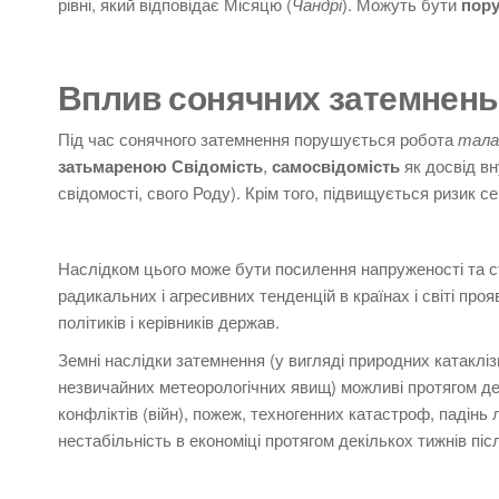
рівні, який відповідає Місяцю (
Чандрі
).
Можуть бути
пор
Вплив сонячних затемнень
Під час сонячного затемнення порушується робота
тала
затьмареною
Свідомість
,
самосвідомість
як досвід вн
свідомості, свого Роду). Крім того,
підвищується ризик с
Наслідком цього може бути посилення напруженості та ст
радикальних і агресивних тенденцій в країнах і світі про
політиків і керівників держав.
Земні наслідки затемнення (у вигляді природних катаклізм
незвичайних метеорологічних явищ) можливі протягом де
конфліктів (війн), пожеж, техногенних катастроф, падінь
нестабільність в економіці протягом декількох тижнів пі