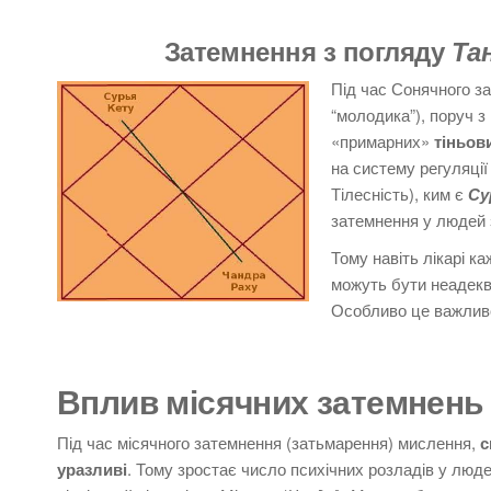
Затемнення з погляду
Та
Під час Сонячного з
“молодика”), поруч 
«примарних»
тіньов
на систему регуляції
Тілесність), ким є
Су
затемнення у людей 
Тому навіть лікарі к
можуть бути неадекв
Особливо це важливо 
Вплив
місячних затемнень
Під час місячного затемнення (затьмарення) мислення,
с
уразливі
.
Тому зростає число психічних розладів у люд