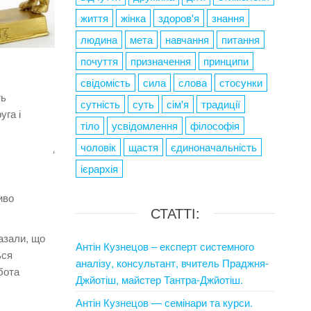
життя
жінка
здоров'я
знання
людина
мета
навчання
питання
почуття
призначення
принципи
свідомість
сила
слова
стосунки
ть
сутність
суть
сім'я
традиції
уга і
тіло
усвідомлення
філософія
чоловік
щастя
єдиноначальність
‘
ієрархія
иво
СТАТТІ:
азали, що
Антін Кузнецов – експерт системного
ься
аналізу, консультант, вчитель Праджня-
бота
Джйотіш, майстер Тантра-Джйотіш.
Антін Кузнецов — семінари та курси.