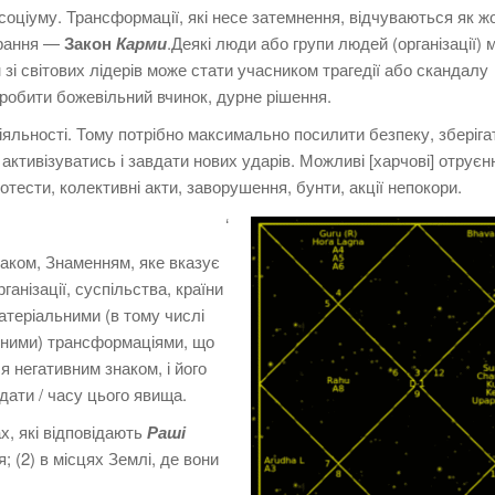
 соціуму.
Трансформації, які несе затемнення, відчуваються як ж
арання —
Закон
Карми
.
Деякі люди або групи людей (організації)
 зі світових лідерів може стати учасником трагедії або скандалу
зробити божевільний вчинок, дурне рішення.
іяльності.
Тому потрібно максимально посилити безпеку, зберіга
активізуватись і завдати нових ударів.
Можливі [харчові] отруєн
ротести, колективні акти, заворушення, бунти, акції непокори.
‘
аком, Знаменням, яке вказує
ганізації,
суспільства, країни
матеріальними (в тому числі
чними) трансформаціями, що
 негативним знаком, і
його
 дати / часу цього явища.
х, які відповідають
Раші
; (
2) в місцях Землі, де вони