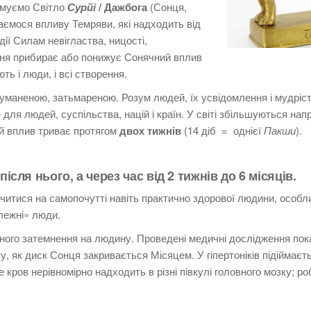
имуємо Світло
Сурйі
/ Дажбога
(Сонця,
даємося впливу Темряви, які надходить від
ії Силам невігластва, ницості,
ня прибирає або понижує Сонячний вплив
ть і люди, і всі створення.
атуманеною, затьмареною.
Розум людей, їх усвідомлення і мудріс
ля людей, суспільства, націй і країн.
У світі збільшуються напр
й вплив триває протягом
двох тижнів
(14 діб = однієї
Пакши
).
ісля нього, а через час
від 2 тижнів до 6 місяців.
читися на самопочутті навіть практично здорової людини, особл
лежні» люди.
ного затемнення на людину.
Проведені медичні дослідження пок
зу, як диск Сонця закривається Місяцем.
У гіпертоніків підіймаєт
 кров нерівномірно надходить в різні півкулі головного мозку;
ро