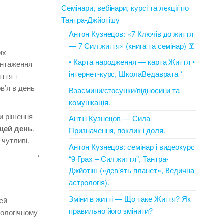
Семінари, вебінари, курсі та лекції по
Тантра-Джйотішу
Антон Кузнецов: «7 Ключів до життя
— 7 Сил життя» (книга та семінар) ⚿
их
• Карта народження — карта Життя •
антаження
інтернет-курс, ШколаВедаврата *
яття +
в’я в день
Взаємини/стосунки/відносини та
.
комунікація.
чи рішення
Антін Кузнецов — Сила
 цей день
.
Призначення, поклик і доля.
 чутливі.
Антон Кузнецов: семінар і видеокурс
‘
“9 Грах – Сил життя”, Тантра-
Джйотіш («дев’ять планет», Ведична
астрологія).
Зміни в житті — Що таке Життя? Як
ей
правильно його змінити?
іологічному