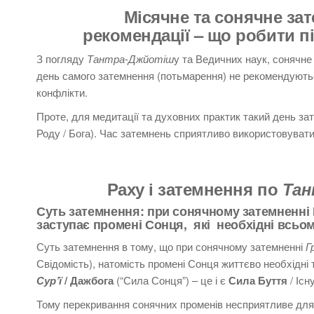
Місячне та сонячне за
рекомендації – що робити пі
З погляду
Тантра-Джйотіш
у та Ведичних наук, сонячне
день самого затемнення (потьмарення) не рекомендуються
конфлікти.
Проте, для медитації та духовних практик такий день за
Роду / Бога).
Час затемнень сприятливо використовуват
Раху і затемнення
по
Тан
Суть затемнення: при сонячному затемненні 
заступає промені Сонця, які необхідні всьо
Суть затемнення в тому, що при сонячному затемненні
Г
Свідомість), натомість промені Сонця життєво необхідні 
Сур’ї
/ Дажбога
(“Сила Сонця”) – це і є
Сила Буття
/ Існ
Тому перекривання сонячних променів несприятливе для 