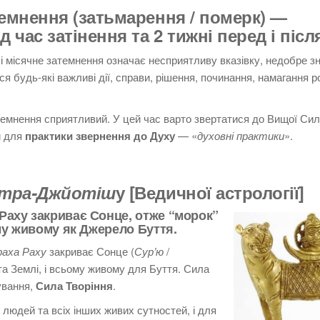
темнення (затьмарення / померк) —
д час затінення та 2 тижні перед і піс
 і місячне затемнення означає несприятливу вказівку, недобре 
 будь-які важливі дії, справи, рішення, починання, намагання р
темнення сприятливий. У цей час в
арто звертатися до Вищої Сил
и для
практики звернення до Духу
— «
духовні практики
».
тра-Джйотіш
у [Ведичної астрології]
Раху закриває Сонце, отже “морок”
му живому як Джерело Буття.
раха Раху
закриває Сонце (
Сур’ю
/
та Землі, і всьому живому для Буття. Сила
ування,
Сила Творіння
.
людей та всіх інших живих сутностей, і для