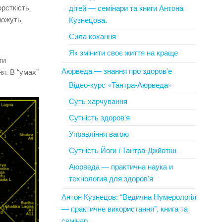
орсткість
дітей — семінари та книги Антона
 можуть
Кузнецова.
Сила кохання
Як змінити своє життя на краще
ти
Аюрведа — знання про здоров’е
ня.
В “умах”
Відео-курс «Тантра-Аюрведа»
Суть харчування
Сутність здоров’я
Управління вагою
Сутність Йоги і Тантра-Джйотіш
Аюрведа — практична наука и
технология для здоров’я
Антон Кузнецов: “Ведична Нумерологія
— практичне використання”, книга та
семінар.