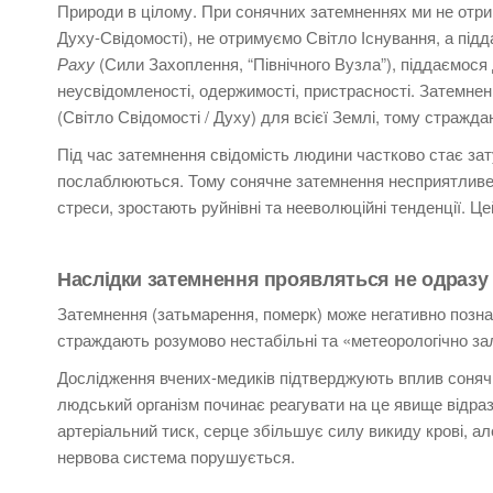
Природи в цілому.
При сонячних затемненнях ми не отр
Духу-Свідомості), не отримуємо Світло Існування, а під
Раху
(Сили Захоплення, “Північного Вузла”), піддаємося д
неусвідомленості, одержимості, пристрасності.
Затемнен
(Світло Свідомості / Духу) для всієї Землі, тому страждаю
Під час затемнення свідомість людини частково стає з
послаблюються. Т
ому сонячне затемнення несприятливе д
стреси, зростають руйнівні та нееволюційні тенденції.
Це
Наслідки затемнення проявляться не одразу п
Затемнення (затьмарення, померк) може негативно позна
страждають розумово нестабільні та «метеорологічно за
Дослідження вчених-медиків підтверджують вплив соняч
людський організм починає реагувати на це явище відра
артеріальний тиск, серце збільшує силу викиду крові, але
нервова система порушується.