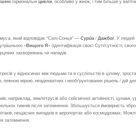
ушені
гормональні
цикли
, особливо у жінок, і тим більше у вагітн
муса
, який відповідає “Силі Сонця” —
Сурйа
/
Дажбог
.
У людей
утрішнього «
Вищого
Я
» (ідентифікація своєї Суті/сутності, свог
ерцевих захворювань чи нападів.
ресів у відносинах між людьми та в суспільстві в цілому, зрост
яв, певною мірою, неадекватних і необґрунтованих рішень / дій де
ів, наприклад, землетрусів або сейсмічної активності, цунамі, ур
кількох тижнів після затемнення.
Збільшується ймовірність збр
 літаків, нещасних випадків в аеропортах або космодромах.
Можл
сля затемнення.