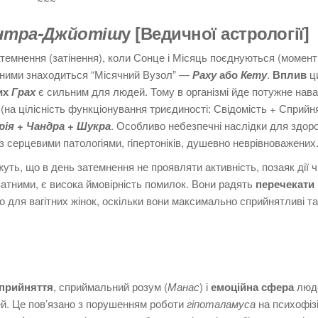
~~~
нтра-Джйотіш
у
[Ведичної астрології]
атемнення (затінення), коли Сонце і Місяць поєднуються (момент
з ними знаходиться “Місячний Вузол” —
Раху
або
Кету
.
Вплив
ц
их
Грах
є сильним для людей. Тому в організмі йде потужне нав
 (на цілісність функціонування триєдиності: Свідомість + Сприйн
рія
+
Чандра
+
Шукра
. Особливо небезпечні наслідки для здоро
з серцевими патологіями,
гіпертоніків, душевно неврівноважених
ажуть, що в день затемнення не проявляти активність, позаяк дії 
атними, є висока ймовірність помилок.
Вони радять
перечекати
для вагітних жінок, оскільки вони максимально сприйнятливі та
прийняття
, сприймальний розум (
Манас
) і
емоційна сфера
люд
ей.
Це пов’язано з порушенням роботи
гіпоталамуса
на психофіз