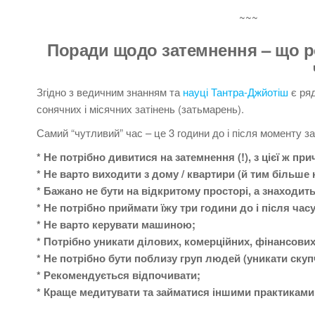
~~~
Поради щодо затемнення – що р
Згідно з ведичним знанням та
науці Тантра-Джйотіш
є ря
сонячних і місячних затінень (затьмарень).
Самий “чутливий” час – це 3 години до і після моменту з
* Не потрібно дивитися на затемнення (!), з цієї ж пр
* Не варто виходити з дому / квартири (й тим більше
* Бажано не бути на відкритому просторі, а знаходит
* Не потрібно приймати їжу три години до і після ча
* Не варто керувати машиною;
* Потрібно уникати ділових, комерційних, фінансових
* Не потрібно бути поблизу груп людей (уникати ску
* Рекомендується відпочивати;
* Краще медитувати та займатися іншими практиками