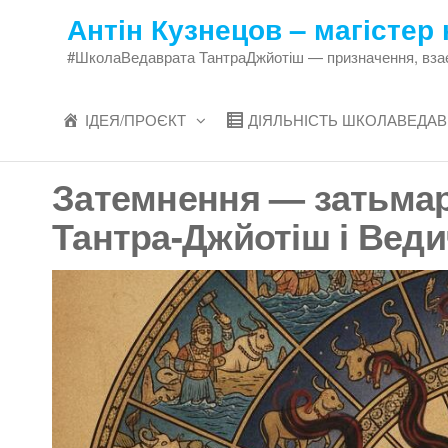
Перейти
Антін Кузнецов – магістер 
до
#ШколаВедаврата ТантраДжйотіш — призначення, взаєми
змісту
ІДЕЯ/ПРОЄКТ
ДІЯЛЬНІСТЬ ШКОЛАВЕДАВ
Затемнення — затьмаре
Тантра-Джйотіш і Веди