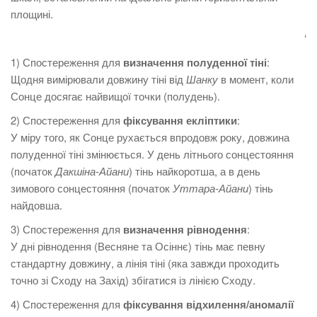
площині.
‘
1) Спостереження для
визначення полуденної тіні
:
Щодня вимірювали довжину тіні від
Шанку
в момент, коли
Сонце досягає найвищої точки (полудень).
2) Спостереження для
фіксування екліптики
:
У міру того, як Сонце рухається впродовж року, довжина
полуденної тіні змінюється. У день літнього сонцестояння
(початок
Дакшіна-Айани
) тінь найкоротша, а в день
зимового сонцестояння (початок
Уттара-Айани
) тінь
найдовша.
3) Спостереження для
визначення рівнодення
:
У дні рівнодення (Весняне та Осіннє) тінь має певну
стандартну довжину, а лінія тіні (яка завжди проходить
точно зі Сходу на Захід) збігатися із лінією Сходу.
4) Спостереження для
фіксування відхилення/аномалії