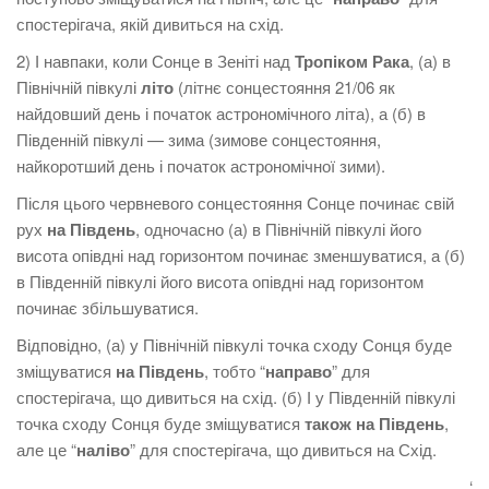
спостерігача, якій дивиться на схід.
2) І навпаки, коли Сонце в Зеніті над
Тропіком
Рака
, (а) в
Північній півкулі
літо
(літнє сонцестояння 21/06 як
найдовший день і початок астрономічного літа), а (б) в
Південній півкулі — зима (зимове сонцестояння,
найкоротший день і початок астрономічної зими).
Після цього червневого сонцестояння Сонце починає свій
рух
на Південь
, одночасно (а) в Північній півкулі його
висота опівдні над горизонтом починає зменшуватися, а (б)
в Південній півкулі його висота опівдні над горизонтом
починає збільшуватися.
Відповідно, (а) у Північній півкулі точка сходу Сонця буде
зміщуватися
на Південь
, тобто “
направо
” для
спостерігача, що дивиться на схід. (б) І у Південній півкулі
точка сходу Сонця буде зміщуватися
також на Південь
,
але це “
наліво
” для спостерігача, що дивиться на Схід.
‘