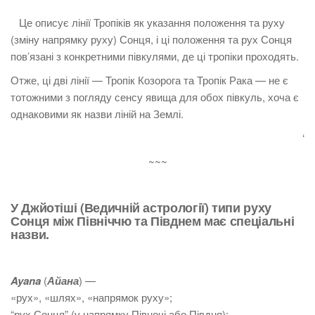
Це описує лінії Тропіків як указання положення та руху
(зміну напрямку руху) Сонця, і ці положення та рух Сонця
пов’язані з конкретними півкулями, де ці тропіки проходять.
Отже, ці дві лінії — Тропік Козорога та Тропік Рака — не є
тотожними з погляду сенсу явища для обох півкуль, хоча є
однаковими як назви ліній на Землі.
‘
~~~
У Джйотіші (Ведичній астрології) типи руху
Сонця між Північчю та Півднем має спеціальні
назви.
Ayana
(
Айана
) —
«рух», «шлях», «напрямок руху»;
“рух Сонця” (у напрямку Півночі або Півдня);