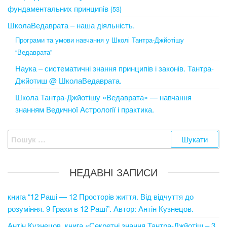
фундаментальних принципів
{53}
ШколаВедаврата – наша діяльність.
Програми та умови навчання у Школі Тантра-Джйотішу
“Ведаврата”
Наука – систематичні знання принципів і законів. Тантра-
Джйотиш @ ШколаВедаврата.
Школа Тантра-Джйотішу «Ведаврата» — навчання
знанням Ведичної Астрології і практика.
Пошук:
НЕДАВНІ ЗАПИСИ
книга “12 Раші — 12 Просторів життя. Від відчуття до
розуміння. 9 Грахи в 12 Раші”. Автор: Антін Кузнецов.
Антін Кузнецов, книга «Секретні знання Тантра-Джйотіш – 3