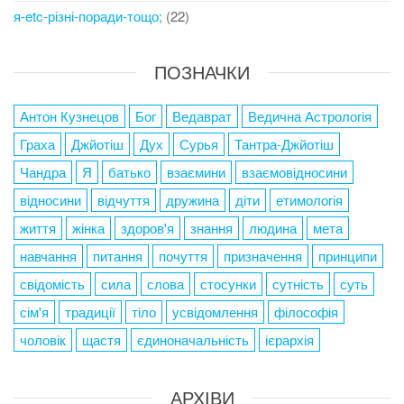
я-etc-різні-поради-тощо;
(22)
ПОЗНАЧКИ
Антон Кузнецов
Бог
Ведаврат
Ведична Астрологія
Граха
Джйотіш
Дух
Сурья
Тантра-Джйотіш
Чандра
Я
батько
взаємини
взаємовідносини
відносини
відчуття
дружина
діти
етимологія
життя
жінка
здоров'я
знання
людина
мета
навчання
питання
почуття
призначення
принципи
свідомість
сила
слова
стосунки
сутність
суть
сім'я
традиції
тіло
усвідомлення
філософія
чоловік
щастя
єдиноначальність
ієрархія
АРХІВИ