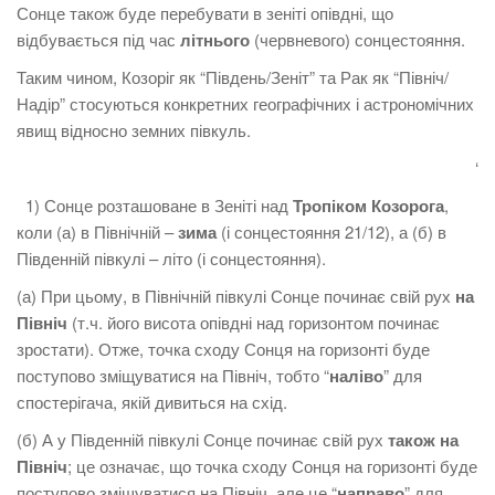
Сонце також буде перебувати в зеніті опівдні, що
відбувається під час
літнього
(червневого) сонцестояння.
Таким чином, Козоріг як “Південь/Зеніт” та Рак як “Північ/
Надір” стосуються конкретних географічних і астрономічних
явищ відносно земних півкуль.
‘
1) Сонце розташоване в Зеніті над
Тропіком
Козорога
,
коли (а) в Північній –
зима
(і сонцестояння 21/12), а (б) в
Південній півкулі – літо (і сонцестояння).
(а) При цьому, в Північній півкулі Сонце починає свій рух
на
Північ
(т.ч. його висота опівдні над горизонтом починає
зростати). Отже, точка сходу Сонця на горизонті буде
поступово зміщуватися на Північ, тобто “
наліво
” для
спостерігача, якій дивиться на схід.
(б) А у Південній півкулі Сонце починає свій рух
також на
Північ
; це означає, що точка сходу Сонця на горизонті буде
поступово зміщуватися на Північ, але це “
направо
” для