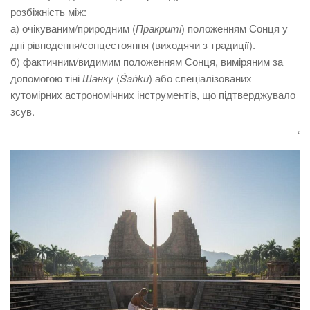
розбіжність між:
а) очікуваним/природним (
Пракриті
) положенням Сонця у
дні рівнодення/сонцестояння (виходячи з традиції).
б) фактичним/видимим положенням Сонця, виміряним за
допомогою тіні
Шанку
(
Śaṅku
) або спеціалізованих
кутомірних астрономічних інструментів, що підтверджувало
зсув.
‘