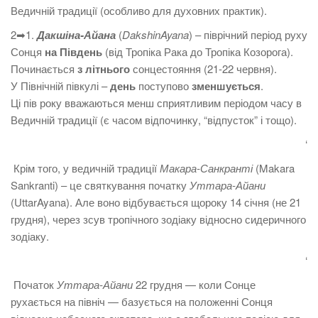
Ведичній традиції (особливо для духовних практик).
2➡1.
Дакшіна-Айана
(
DakshinAyana
) – піврічний період руху
Сонця
на Південь
(від Тропіка Рака до Тропіка Козорога).
Починається
з літнього
сонцестояння (21-22 червня).
У Північній півкулі –
день
поступово
зменшується
.
Ці пів року вважаються менш сприятливим періодом часу в
Ведичній традиції (є часом відпочинку, “відпусток” і тощо).
‘
Крім того, у ведичній традиції
Макара-Санкранті
(Makara
Sankranti) – це святкування початку
Уттара-Айани
(UttarAyana). Але воно відбувається щороку 14 січня (не 21
грудня), через зсув тропічного зодіаку відносно сидеричного
зодіаку.
‘
Початок
Уттара-Айани
22 грудня — коли Сонце
рухається на північ — базується на положенні Сонця