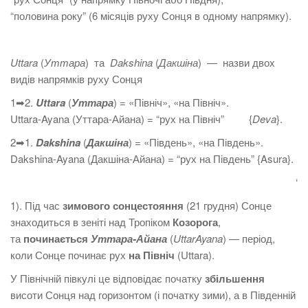
“половина року” (6 місяців руху Сонця в одному напрямку).
Uttara
(
Уттара
) та
Dakshina
(
Дакшіна
) — назви двох
видів напрямків руху Сонця
1➡2.
Uttara
(
Уттара
) = «Північ», «на Північ».
Uttara-Ayana (Уттара-Айана) = “рух на Північ” {
Deva
}.
2➡1.
Dakshina
(
Дакшіна
) = «Південь», «на Південь».
Dakshina-Ayana (Дакшіна-Айана) = “рух на Південь” {Asura}.
‘
1). Під час
зимового сонцестояння
(21 грудня) Сонце
знаходиться в зеніті над Тропіком
Козорога
,
та
починається
Уттара-Айана
(
UttarAyana
) — період,
коли Сонце починає рух
на Північ
(Uttara).
У Північній півкулі це відповідає початку
збільшення
висоти Сонця над горизонтом (і початку зими), а в Південній