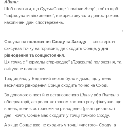
Айяни
:
Щоб помітити, що
Сурья
/Сонце “поміняв
Аяну
“, тобто щоб
“зафіксувати відхилення”, використовували довгостроково
накопичені дані спостережень.
‘
Фіксування
положення Сходу та Заходу
— спостерігач
фіксував точку на горизонті, де сходить Сонце,
у дні
рівнодення та сонцестояння
.
Ця точка є “нормальне/природне” (
Пракриті
) положення, та
очікуване положення.
Традиційно, у Ведичний період було відомо, що у день
весняного рівнодення Сонце сходить точно на Сході.
За допомогою постійно встановленого
Шанку
або
Янтри
в
обсерваторії, астролог-астроном кожного року фіксував, що
в день, коли є астрономічне рівнодення (рівні тривалості
дня і ночі”), Сонце має сходити у точці точного Сходу.
А якщо Сонце вже не сходить у точці «чистого» Сходу, а