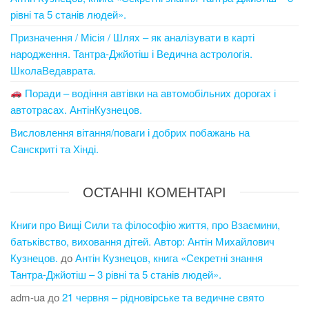
рівні та 5 станів людей».
Призначення / Місія / Шлях – як аналізувати в карті
народження. Тантра-Джйотіш і Ведична астрологія.
ШколаВедаврата.
Поради – водіння автівки на автомобільних дорогах і
автотрасах. АнтінКузнецов.
Висловлення вітання/поваги і добрих побажань на
Санскриті та Хінді.
ОСТАННІ КОМЕНТАРІ
Книги про Вищі Сили та філософію життя, про Взаємини,
батьківство, виховання дітей. Автор: Антін Михайлович
Кузнецов.
до
Антін Кузнецов, книга «Секретні знання
Тантра-Джйотіш – 3 рівні та 5 станів людей».
adm-ua
до
21 червня – рідновірське та ведичне свято