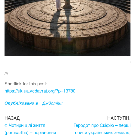
‘
///
Shortlink for this post:
https://uk-ua.vedavrat.org/?p=13780
Опубліковано в
Джйотіш;
Навігація
Попередній
Н
НАЗАД
НАСТУПН.
запис
за
Чотири цілі життя
Геродот про Скіфію – перші
записів
(puruṣārtha) – порівняння
описи українських земель,