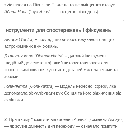
змістилося на Північ чи Південь, то це
зміщення
вказує
Айана-Чала
(“рух
Аяни
“, — прецесію рівнодень).
‘
Інструменти для спостережень і фіксувань
Янтра
(
Yantra
) – прилад, що використовувався для цих
астрономічних вимірювань.
Дханур-янтра
(
Dhanur-Yantra
) – дуговий інструмент
{подібний до секстанта}, який використовувався для
точного вимірювання кутових відстаней між планетами та
зорями.
Гола-янтра
(
Gola-Yantra
) — модель небесної сфери, яка
допомагала візуалізувати рух Сонця та його відхилення від
екліптики.
‘
2. При цьому “помітити відхилення
Айани
” («змінену
Айяну
»)
— як зсув/відмінність дня переходу — означало помітити