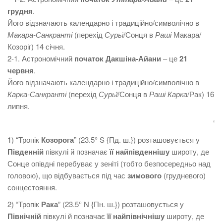
грудня
.
Його відзначають календарно і традиційно/символічно в
Макара-Санкранті
(перехід
Сурьї
/Сонця в
Раші
Макара/
Козоріг) 14 січня.
2-1. Астрономічний
початок Дакшіна-Айани
– це
21
червня
.
Його відзначають календарно і традиційно/символічно в
Карка-Санкранті
(перехід
Сурьї
/Сонця в
Раші
Карка
/Рак) 16
липня.
‘
1) “Тропік
Козорога
” (23.5° S {Пд. ш.}) розташовується у
Південній
півкулі й позначає
її
найпівденнішу
широту, де
Сонце опівдні перебуває у зеніті (тобто безпосередньо над
головою), що відбувається під час
зимового
(грудневого)
сонцестояння.
2) “Тропік
Рака
” (23.5° N {Пн. ш.}) розташовується у
Північній
півкулі й позначає
її
найпівнічнішу
широту, де