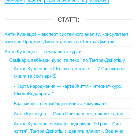
СТАТТІ:
Антін Кузнецов – експерт системного аналізу, консультант,
вчитель Праджня-Джйотіш, майстер Тантра-Джйотіш.
Антін Кузнецов — семінари та курси.
Семінари, вебінари, курсі та лекції по Тантра-Джйотішу
Антон Кузнецов: «7 Ключів до життя — 7 Сил життя»
(книга та семінар) ⚿
• Карта народження — карта Життя • інтернет-курс,
ШколаВедаврата *
Взаємини/стосунки/відносини та комунікація.
Антін Кузнецов — Сила Призначення, поклик і доля.
Антон Кузнецов: семінар і видеокурс “9 Грах – Сил
життя”, Тантра-Джйотіш («дев’ять планет», Ведична