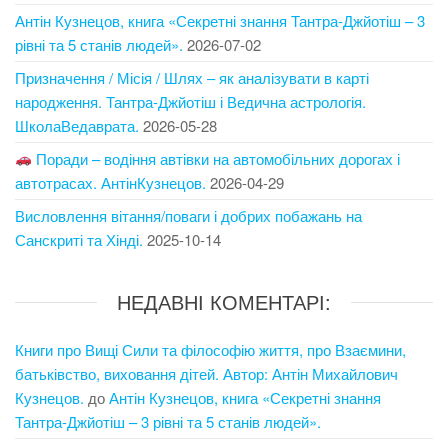
Антін Кузнецов, книга «Секретні знання Тантра-Джйотіш – 3
рівні та 5 станів людей».
2026-07-02
Призначення / Місія / Шлях – як аналізувати в карті
народження. Тантра-Джйотіш і Ведична астрологія.
ШколаВедаврата.
2026-05-28
Поради – водіння автівки на автомобільних дорогах і
автотрасах. АнтінКузнецов.
2026-04-29
Висловлення вітання/поваги і добрих побажань на
Санскриті та Хінді.
2025-10-14
НЕДАВНІ КОМЕНТАРІ:
Книги про Вищі Сили та філософію життя, про Взаємини,
батьківство, виховання дітей. Автор: Антін Михайлович
Кузнецов.
до
Антін Кузнецов, книга «Секретні знання
Тантра-Джйотіш – 3 рівні та 5 станів людей».