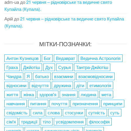
adm-ua
до
21 червня – рідновірське та ведичне свято
Купайла (Купала).
Арій
до
21 червня – рідновірське та ведичне свято Купайла
(Купала).
МІТКИ-ПОЗНАЧКИ:
Антон Кузнецов
Бог
Ведаврат
Ведична Астрологія
Граха
Джйотіш
Дух
Сурья
Тантра-Джйотіш
Чандра
Я
батько
взаємини
взаємовідносини
відносини
відчуття
дружина
діти
етимологія
життя
жінка
здоров'я
знання
людина
мета
навчання
питання
почуття
призначення
принципи
свідомість
сила
слова
стосунки
сутність
суть
сім'я
традиції
тіло
усвідомлення
філософія
чоловік
щастя
єдиноначальність
ієрархія