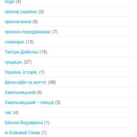
події
(4)
прапор україни;
(2)
призначення
(9)
прогноз-передрікання;
(7)
семінари;
(13)
Тантра-Джйотіш
(16)
традіція;
(27)
Україна. історія.
(1)
філософія та життя;
(48)
Хмельницький
(6)
Хмельницький – лекція
(3)
час
(4)
Школа-Ведаврата
(1)
ю Бойовий-Гопак
(1)