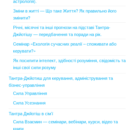
астрологія).
Зміни в житті — Що таке Життя? Як правильно його
змінити?
Річні, місячні та інші прогнози на підставі Тантра-
Джйотішу — передбачення та поради на рік.
Cемінар «Екологія сучасних реалії – споживати або
керувати?»
Як посилити інтелект, здібності розуміння, свідомість та
інші свої сили розуму
Тантра-Джйотиш для керування, адміністрування та
бізнес-управління
Сила Управління
Сила Усезнання
Тантра Джйотіш в сім’ї
Сила Взаємин — семінари, вебінари, курси, відео та
книги