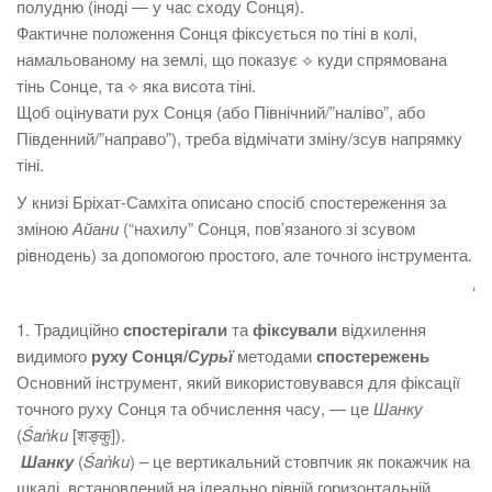
полудню (іноді — у час сходу Сонця).
Фактичне положення Сонця фіксується по тіні в колі,
намальованому на землі, що показує ⟡ куди спрямована
тінь Сонце, та ⟡ яка висота тіні.
Щоб оцінувати рух Сонця (або Північний/”наліво”, або
Південний/”направо”), треба відмічати зміну/зсув напрямку
тіні.
У книзі Бріхат-Самхіта описано спосіб спостереження за
зміною
Айани
(“нахилу” Сонця, пов’язаного зі зсувом
рівнодень) за допомогою простого, але точного інструмента.
‘
1. Традиційно
спостерігали
та
фіксували
відхилення
видимого
руху Сонця/
Сурьї
методами
спостережень
Основний інструмент, який використовувався для фіксації
точного руху Сонця та обчислення часу, — це
Шанку
(
Śaṅku
[शङ्कु]).
Шанку
(
Śaṅku
) – це вертикальний стовпчик як покажчик на
шкалі, встановлений на ідеально рівній горизонтальній