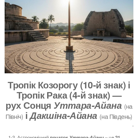
Тропік Козорогу (10-й знак) і
Тропік Рака (4-й знак) —
рух Сонця
Уттара-Айана
(на
і
Дакшіна-Айана
Північ)
(на Південь)
‘
1-2. Астрономічний
початок
Уттара-Айани
– це
21