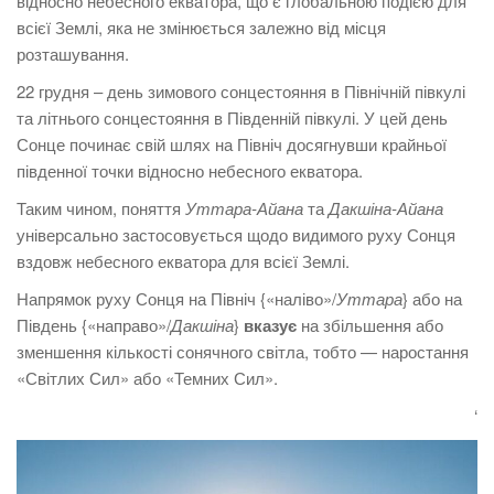
відносно небесного екватора, що є глобальною подією для
всієї Землі, яка не змінюється залежно від місця
розташування.
22 грудня – день зимового сонцестояння в Північній півкулі
та літнього сонцестояння в Південній півкулі. У цей день
Сонце починає свій шлях на Північ досягнувши крайньої
південної точки відносно небесного екватора.
Таким чином, поняття
Уттара-Айана
та
Дакшіна-Айана
універсально застосовується щодо видимого руху Сонця
вздовж небесного екватора для всієї Землі.
Напрямок руху Сонця на Північ {«наліво»/
Уттара
} або на
Південь {«направо»/
Дакшіна
}
вказує
на збільшення або
зменшення кількості сонячного світла, тобто — наростання
«Світлих Сил» або «Темних Сил».
‘