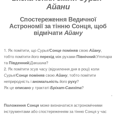
Айани
Спостереження Ведичної
Астрономії за тінню Сонця, щоб
відмічати
Айану
1. Як помітити, що
Сурья
/
Сонце
поміняв
свою
Айану
,
тобто помітити його
перехід
між рухами
Північний
/
Уттара
та
Південний
/
Дакшина
?
2. Як помітити зсув часу (відхилення дня в році) коли
Сурья
/
Сонце
поміняв
свою
Айану
, тобто помітити
неприродність і
аномальність
його
руху
?
Як це
описано
у трактаті
Бріхат-Самхіта
?
‘
Положення Сонця
може визначатися астрономічними
інструментами або спостереженням за тінню Сонця у час