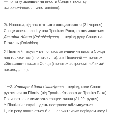
— початку
зменшення
висоти Сонця (і початку
астрономічного літа/потепління).
2). Навпаки, під час
літнього сонцестояння
(21 червня)
Сонце досягає зеніту над Тропіком
Рака
, та
починається
Дакшіна-Айана
(
DakshinAyana
) — період руху Сонця
на
Південь
(Dakshina).
У Північній півкулі – це початок
зменшення
висоти Сонця
над горизонтом (і початок літа), а в Південній — початок
збільшення
висоти Сонця (і початок астрономічної зими/
похолодання).
‘
1➡2.
Уттара-Айана
(
UttarAyana
) – період, коли Сонце
рухається
на Північ
(від Тропіка Козорога до Тропіка Рака).
Починається
з зимового
сонцестояння (21-22 грудня).
У Північній півкулі –
день
поступово
збільшується
.
Ці пів року вважаються більш сприятливим періодом часу і