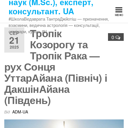
наук (M.Sc.), експерт,
Перейти
консультант. UA
до
МЕНЮ
змісту
#ШколаВедаврата ТантраДжйотіш — призначення,
взаємини, ведична астрологія — консультації,
Тропік
семінари, курси. Ԙ!
СЕР
21
0
Козорогу та
2025
Тропік Рака —
рух Сонця
УттарАйана (Північ) і
ДакшінАйана
(Південь)
Від
ADM-UA