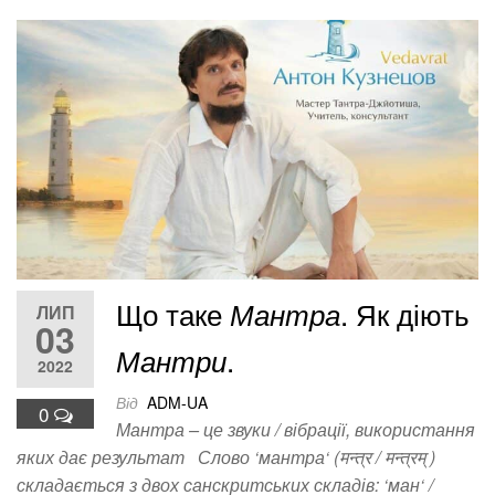
Що таке
. Як діють
Мантра
ЛИП
03
.
Мантри
2022
Від
ADM-UA
0
Мантра – це звуки / вібрації, використання
яких дає результат Слово ‘мантра‘ (मन्त्र / मन्त्रम् )
складається з двох санскритських складів: ‘ман‘ /