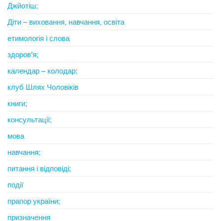
Джйотіш;
Діти – виховання, навчання, освіта
етимологія і слова
здоров'я;
календар – колодар;
клуб Шлях Чоловіків
книги;
консультації;
мова
навчання;
питання і відповіді;
події
прапор україни;
призначення