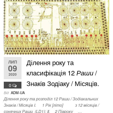
Ділення року та
ЛИП
09
класифікація 12
/
Раши
2020
Знаків Зодіаку / Місяців.
0
Від
ADM-UA
Ділення року та розподіл 12 Раши / Зодіакальних
Знаків / Місяців Ⅰ. 1 Рік [літо] з 12 місяців /
сонячних Раши (LD1); Ⅱ. 2 Півроку …