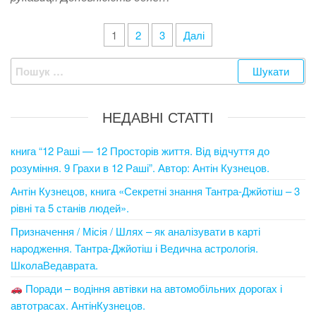
Пагінація
1
2
3
Далі
записів
Пошук:
НЕДАВНІ СТАТТІ
книга “12 Раші — 12 Просторів життя. Від відчуття до
розуміння. 9 Грахи в 12 Раші”. Автор: Антін Кузнецов.
Антін Кузнецов, книга «Секретні знання Тантра-Джйотіш – 3
рівні та 5 станів людей».
Призначення / Місія / Шлях – як аналізувати в карті
народження. Тантра-Джйотіш і Ведична астрологія.
ШколаВедаврата.
Поради – водіння автівки на автомобільних дорогах і
автотрасах. АнтінКузнецов.