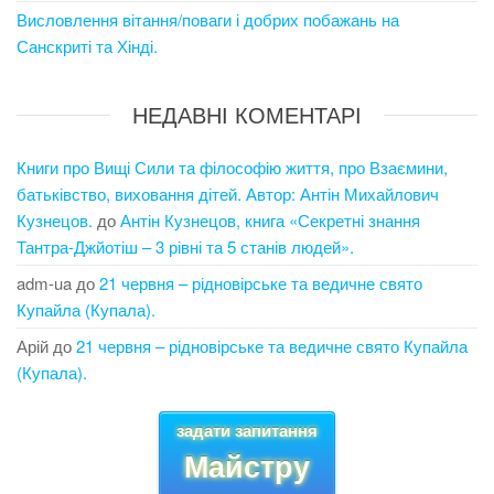
Висловлення вітання/поваги і добрих побажань на
Санскриті та Хінді.
НЕДАВНІ КОМЕНТАРІ
Книги про Вищі Сили та філософію життя, про Взаємини,
батьківство, виховання дітей. Автор: Антін Михайлович
Кузнецов.
до
Антін Кузнецов, книга «Секретні знання
Тантра-Джйотіш – 3 рівні та 5 станів людей».
adm-ua
до
21 червня – рідновірське та ведичне свято
Купайла (Купала).
Арій
до
21 червня – рідновірське та ведичне свято Купайла
(Купала).
задати запитання
Майстру