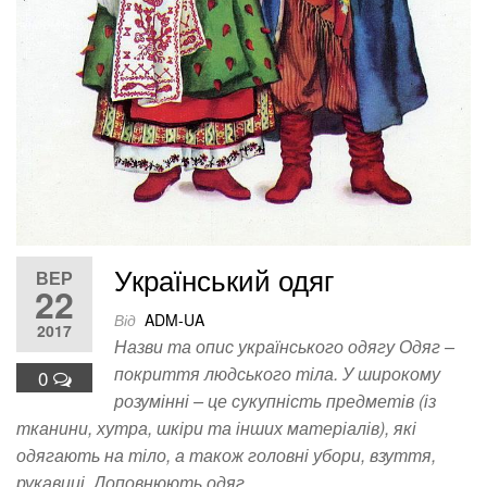
Український одяг
ВЕР
22
Від
ADM-UA
2017
Назви та опис українського одягу Одяг –
покриття людського тіла. У широкому
0
розумінні – це сукупність предметів (із
тканини, хутра, шкіри та інших матеріалів), які
одягають на тіло, а також головні убори, взуття,
рукавиці. Доповнюють одяг…