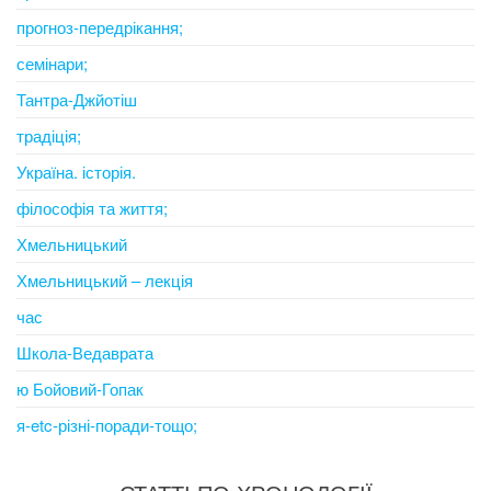
прогноз-передрікання;
семінари;
Тантра-Джйотіш
традіція;
Україна. історія.
філософія та життя;
Хмельницький
Хмельницький – лекція
час
Школа-Ведаврата
ю Бойовий-Гопак
я-etc-різні-поради-тощо;