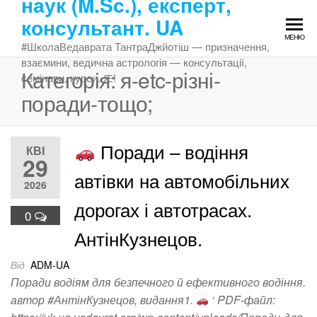
наук (M.Sc.), експерт,
Перейти
консультант. UA
до
МЕНЮ
змісту
#ШколаВедаврата ТантраДжйотіш — призначення,
взаємини, ведична астрологія — консультації,
Категорія:
я-etc-різні-
семінари, курси. Ԙ!
поради-тощо;
Поради – водіння
КВІ
29
автівки на автомобільних
2026
дорогах і автотрасах.
0
АнтінКузнецов.
Від
ADM-UA
Поради водіям для безпечного й ефективного водіння.
автор #АнтінКузнецов, видання1.
‘ PDF-файл: