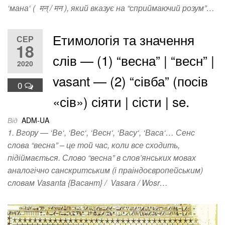
‘мана‘ ( मन् / मन ), який вказує на “сприймаючий розум”…
Етимологія та значення
СЕР
18
слів — (1) “весна” | “весн” |
2020
vasant — (2) “сівба” (посів
0
«сів») сіяти | сісти | se.
Від
ADM-UA
1. Вгору — ‘Ве‘, ‘Вес‘, ‘Весн‘, ‘Васу‘, ‘Васа‘… Сенс
слова “весна” – це той час, коли все сходить,
підіймається. Слово “весна” в слов’янських мовах
аналогічно санскритським (і праіндоєвропейським)
словам Vasanta {Васант} / Vasara / Wosr…