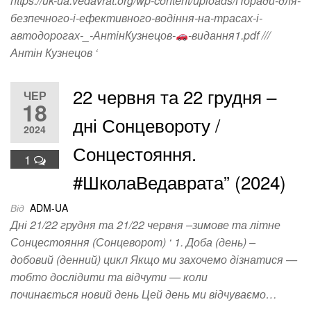
https://uk-ua.vedavrat.org/wp-content/uploads/Поради-для-
безпечного-і-ефективного-водіння-на-трасах-і-
автодорогах-_-АнтінКузнецов-
-видання1.pdf ///
Антін Кузнецов ‘
22 червня та 22 грудня –
ЧЕР
18
дні Сонцевороту /
2024
Сонцестояння.
1
#ШколаВедаврата” (2024)
Від
ADM-UA
Дні 21/22 грудня та 21/22 червня –зимове та літне
Сонцестояння (Сонцеворот) ‘ 1. Доба (день) –
добовий (денний) цикл Якщо ми захочемо дізнатися —
тобто дослідити та відчути — коли
починається новий день Цей день ми відчуваємо…