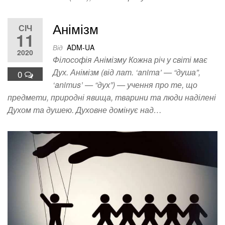
Анімізм
СІЧ
11
Від
ADM-UA
2020
Філософія Анімізму Кожна річ у світі має
Дух. Анімізм (від лат. ‘anima’ — “душа”,
0
‘animus’ — “дух”) — учення про те, що
предмети, природні явища, тварини та люди наділені
Духом та душею. Духовне домінує над…