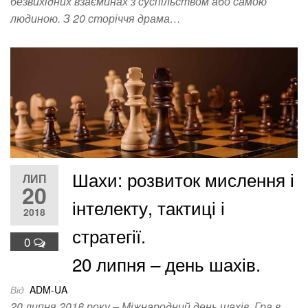
безвихідних взаєминах з суспільством або самою
людиною. З 20 сторіччя драма…
Шахи: розвиток мислення і
ЛИП
20
інтелекту, тактиці і
2018
стратегії.
0
20 липня – день шахів.
Від
ADM-UA
20 липня 2018 року – Міжнародний день шахів. Гра в