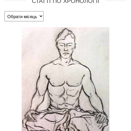
СТАТТІ ПО ХРОНОЛОГІЇ
Статті
по
хронології