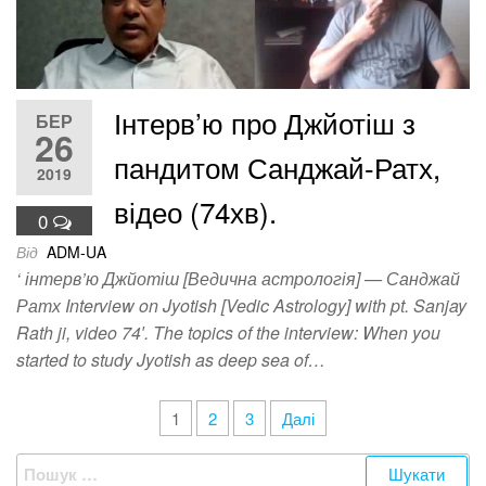
Інтерв’ю про Джйотіш з
БЕР
26
пандитом Санджай-Ратх,
2019
відео (74хв).
0
Від
ADM-UA
‘ інтерв’ю Джйотіш [Ведична астрологія] — Санджай
Ратх Interview on Jyotish [Vedic Astrology] with pt. Sanjay
Rath ji, video 74′. The topics of the interview: When you
started to study Jyotish as deep sea of…
Пагінація
1
2
3
Далі
записів
Пошук: