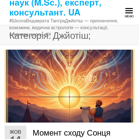
наук (M.Sc.), експерт,
Перейти
консультант. UA
до
МЕНЮ
змісту
#ШколаВедаврата ТантраДжйотіш — призначення,
взаємини, ведична астрологія — консультації,
Категорія:
Джйотіш;
семінари, курси. Ԙ!
Момент сходу Сонця
ЖОВ