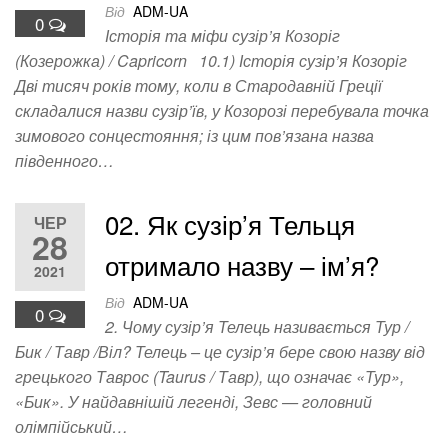
Від
ADM-UA
0
Історія та міфи сузір’я Козоріг
(Козерожка) / Capricorn 10.1) Історія сузір’я Козоріг
Дві тисяч років тому, коли в Стародавній Греції
складалися назви сузір’їв, у Козорозі перебувала точка
зимового сонцестояння; із цим пов’язана назва
південного…
02. Як сузір’я Тельця
ЧЕР
28
отримало назву – ім’я?
2021
Від
ADM-UA
0
2. Чому сузір’я Телець називається Тур /
Бик / Тавр /Віл? Телець – це сузір’я бере свою назву від
грецького Таврос (Taurus / Тавр), що означає «Тур»,
«Бик». У найдавнішій легенді, Зевс — головний
олімпійський…