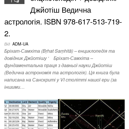
1
Джйотіш Ведична
астрологія. ISBN 978-617-513-719-
2.
Від
ADM-UA
Бріхат-Самхіта (Bṛhat Saṃhitā) – енциклопедія та
довідник Джйотішу ‘ Бріхат-Самхіта –
фундаментальна праця з давньої науки Джйотіш
(Ведична астрономія та астрологія). Ця книга була
написана на Санскриті у VI столітті нашої ери (за
іншими…