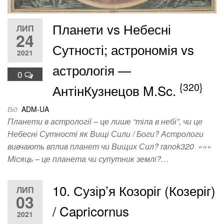
Планети vs Небесні
ЛИП
24
Сутності; астрономія vs
2021
астрологія —
0
{320}
АнтінКузнецов M.Sc.
Від
ADM-UA
Планети в астрології – це лише “тіла в небі”, чи це
Небесні Сутності як Вищі Сили / Боги? Астрологи
вивчають вплив планет чи Вищих Сил? ranok320 «««
Місяць – це планета чи супутник землі?…
10. Сузір’я Козоріг (Козеріг)
ЛИП
03
/ Capricornus
2021