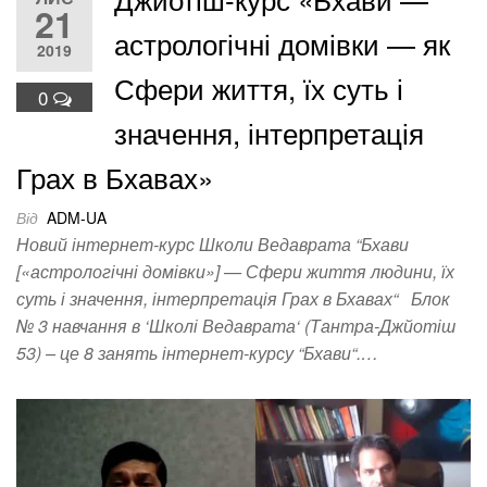
21
астрологічні домівки — як
2019
Сфери життя, їх суть і
0
значення, інтерпретація
Грах в Бхавах»
Від
ADM-UA
Новий інтернет-курс Школи Ведаврата “Бхави
[«астрологічні домівки»] — Сфери життя людини, їх
суть і значення, інтерпретація Грах в Бхавах“ Блок
№ 3 навчання в ‘Школі Ведаврата‘ (Тантра-Джйотіш
53) – це 8 занять інтернет-курсу “Бхави“.…