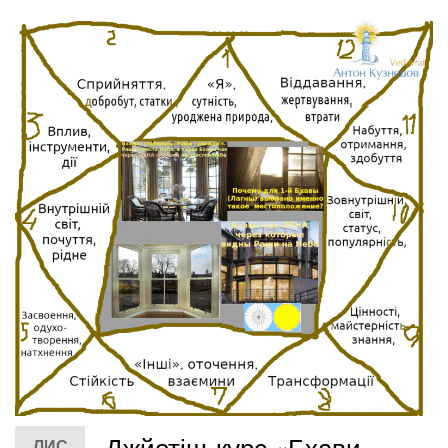
Джйотіш-курс «Бхави —
ЛИС