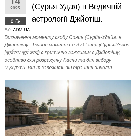
14
(Сурья-Удая) в Ведичній
2025
астрології Джйотіш.
0
Від
ADM-UA
Визначення моменту сходу Сонця (Сурйа-Удайа) в
Джйотішу Точний момент сходу Сонця (Сурья-Удайя
[सूर्योदय / सूर्य उदय]) є критично важливим в Джйотішу,
особливо для розрахунку Лагни та для вибору
Мухурти. Вибір залежить від традиції (школи)…