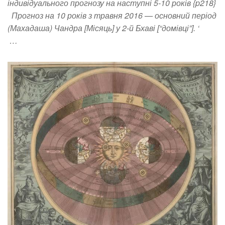
індивідуального прогнозу на наступні 5-10 років {p218}
Прогноз на 10 років з травня 2016 — основний період
(Махадаша) Чандра [Місяць] у 2-й Бхаві [“домівці”]. ‘
…