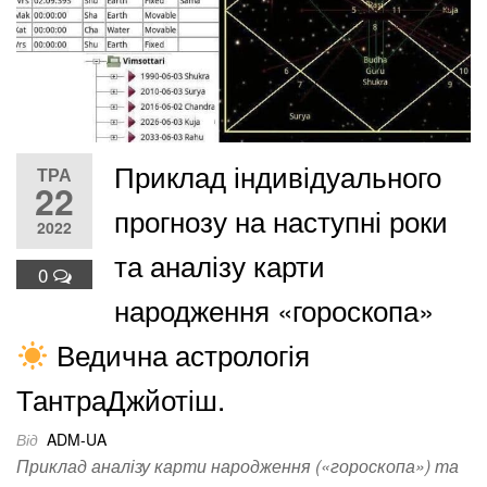
Приклад індивідуального
ТРА
22
прогнозу на наступні роки
2022
та аналізу карти
0
народження «гороскопа»
Ведична астрологія
ТантраДжйотіш.
Від
ADM-UA
Приклад аналізу карти народження («гороскопа») та