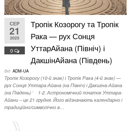
Тропік Козорогу та Тропік
СЕР
21
Рака — рух Сонця
2025
УттарАйана (Північ) і
0
ДакшінАйана (Південь)
Від
ADM-UA
Тропік Козорогу (10-й знак) і Тропік Рака (4-й знак) —
рух Сонця Уттара-Айана (на Північ) і Дакшіна-Айана
(на Південь) ‘ 1-2. Астрономічний початок Уттара-
Айани – це 21 грудня. Його відзначають календарно і
традиційно/символічно в…