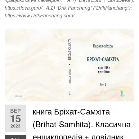
https://deva.guru/ A.2) “Drik Panchang” (“DrikPanchang“):
https://www.DrikPanchang.com/…
книга Бріхат-Самхіта
ВЕР
15
(Brihat-Samhita). Класична
2023
енциклопедія + довідник.