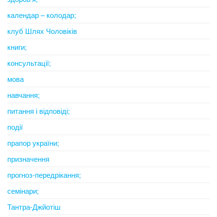
календар – колодар;
клуб Шлях Чоловіків
книги;
консультації;
мова
навчання;
питання і відповіді;
події
прапор україни;
призначення
прогноз-передрікання;
семінари;
Тантра-Джйотіш