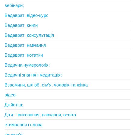
вебінари;
Ведаврат: відео-курс
Ведаврат: книги
Ведаврат: консультація
Ведаврат: навчання
Ведаврат: нотатки
Ведична нумерологія;
Ведичні знання і медитація;
Взаємини, шлюб, сім'я, чоловік-та-жінка
відео;
Джйотіш;
Діти – виховання, навчання, освіта
етимологія і слова
здоров'я;