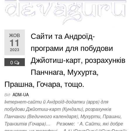
Сайти та Андроїд-
ЖОВ
11
програми для побудови
2023
Джйотиш-карт, розрахунків
0
Панчнага, Мухурта,
Прашна, Гочара, тощо.
Від
ADM-UA
Інтернет-сайти й Андроїд-додатки (apps) для
побудови Джйотиш-карт (Кундали), розрахунків
Панчанги (Ведичного календаря), Мухурти, Прашни,
Транзитів (Гочара)… Резюме: ‘ A. Сайти, які добре
працюють на телефоні. A.1) “DevaGuru” (“GuruDeva”):