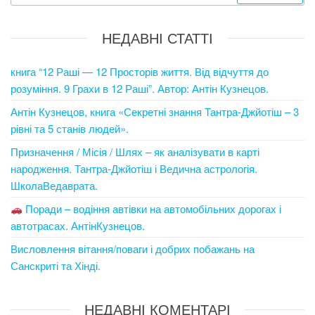
НЕДАВНІ СТАТТІ
книга “12 Раші — 12 Просторів життя. Від відчуття до
розуміння. 9 Грахи в 12 Раші”. Автор: Антін Кузнецов.
Антін Кузнецов, книга «Секретні знання Тантра-Джйотіш – 3
рівні та 5 станів людей».
Призначення / Місія / Шлях – як аналізувати в карті
народження. Тантра-Джйотіш і Ведична астрологія.
ШколаВедаврата.
Поради – водіння автівки на автомобільних дорогах і
автотрасах. АнтінКузнецов.
Висловлення вітання/поваги і добрих побажань на
Санскриті та Хінді.
НЕДАВНІ КОМЕНТАРІ