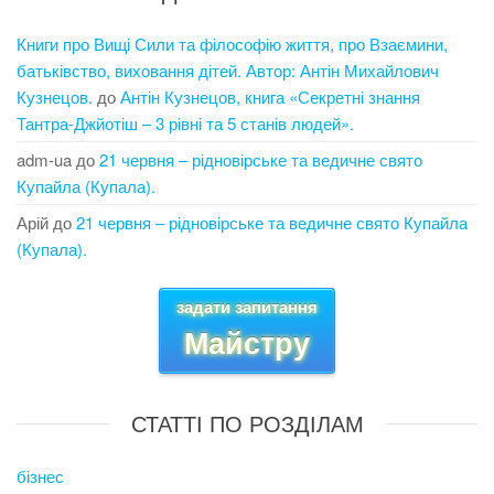
Книги про Вищі Сили та філософію життя, про Взаємини,
батьківство, виховання дітей. Автор: Антін Михайлович
Кузнецов.
до
Антін Кузнецов, книга «Секретні знання
Тантра-Джйотіш – 3 рівні та 5 станів людей».
adm-ua
до
21 червня – рідновірське та ведичне свято
Купайла (Купала).
Арій
до
21 червня – рідновірське та ведичне свято Купайла
(Купала).
задати запитання
Майстру
СТАТТІ ПО РОЗДІЛАМ
бізнес