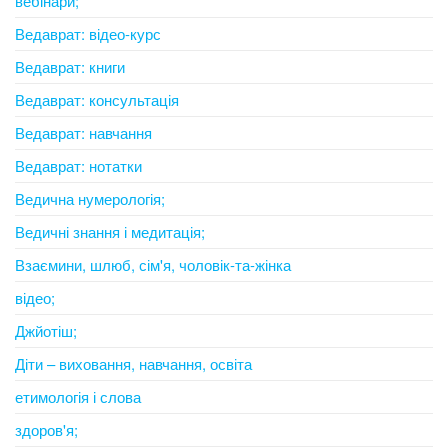
вебінари;
Ведаврат: відео-курс
Ведаврат: книги
Ведаврат: консультація
Ведаврат: навчання
Ведаврат: нотатки
Ведична нумерологія;
Ведичні знання і медитація;
Взаємини, шлюб, сім'я, чоловік-та-жінка
відео;
Джйотіш;
Діти – виховання, навчання, освіта
етимологія і слова
здоров'я;