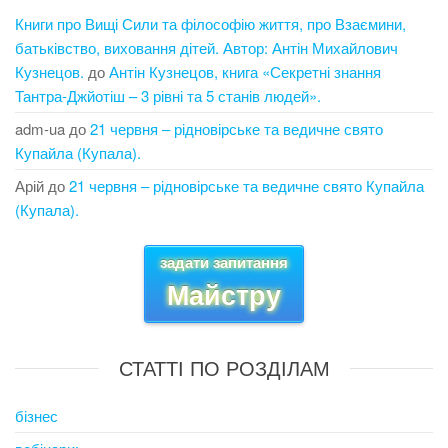
Книги про Вищі Сили та філософію життя, про Взаємини,
батьківство, виховання дітей. Автор: Антін Михайлович
Кузнецов.
до
Антін Кузнецов, книга «Секретні знання
Тантра-Джйотіш – 3 рівні та 5 станів людей».
adm-ua
до
21 червня – рідновірське та ведичне свято
Купайла (Купала).
Арій
до
21 червня – рідновірське та ведичне свято Купайла
(Купала).
задати запитання
Майстру
СТАТТІ ПО РОЗДІЛАМ
бізнес