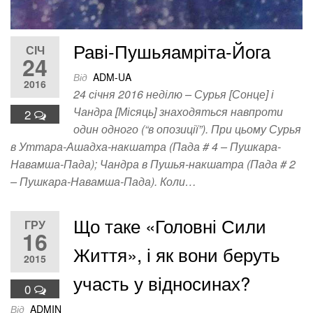
Раві-Пушьяамріта-Йога
СІЧ
24
Від
ADM-UA
2016
24 січня 2016 неділю – Сурья [Сонце] і
Чандра [Місяць] знаходяться навпроти
2
один одного (“в опозиції”). При цьому Сурья
в Уттара-Ашадха-накшатра (Пада # 4 – Пушкара-
Навамша-Пада); Чандра в Пушья-накшатра (Пада # 2
– Пушкара-Навамша-Пада). Коли…
Що таке «Головні Сили
ГРУ
16
Життя», і як вони беруть
2015
участь у відносинах?
0
Від
ADMIN