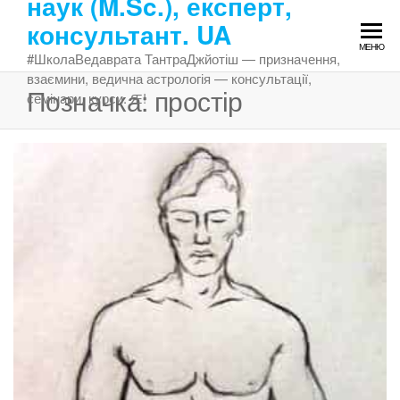
наук (M.Sc.), експерт,
Перейти
консультант. UA
до
МЕНЮ
змісту
#ШколаВедаврата ТантраДжйотіш — призначення,
взаємини, ведична астрологія — консультації,
Позначка:
простір
семінари, курси. Ԙ!