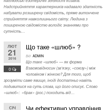
надлюдські езотеричні здібності козаків.
Надсприйняття характерників надавало здатність
набувати розширену свідомість, пряме витончене
сприйняття навколишнього світу. Людина з
поширеною свідомістю володіє знаннями про
сутність…
Що таке «шлюб» ?
ЛЮТ
21
Від
ADMIN
2016
Що таке «шлюб» — як форма
Взаємовідносин (зв’язку, «союзу») між
0
чоловіком і жінкою? Для того, щоб
зрозуміти саме явище, іноді достатньо навіть
подивитися на суть слова, що його описує. Слово
«шлюб»: «брак» (рос.) походить від…
Чи ефективно управління
СІЧ