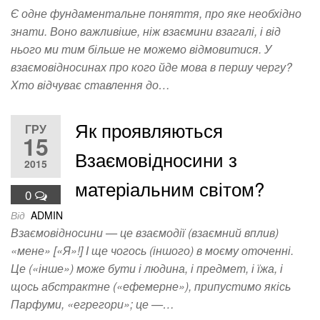
Є одне фундаментальне поняття, про яке необхідно
знати. Воно важливіше, ніж взаємини взагалі, і від
нього ми тим більше не можемо відмовитися. У
взаємовідносинах про кого йде мова в першу чергу?
Хто відчуває ставлення до…
Як проявляються
ГРУ
15
Взаємовідносини з
2015
матеріальним світом?
0
Від
ADMIN
Взаємовідносини — це взаємодії (взаємний вплив)
«мене» [«Я»!] І ще чогось (іншого) в моєму оточенні.
Це («інше») може бути і людина, і предмет, і їжа, і
щось абстрактне («ефемерне»), припустимо якісь
Парфуми, «егрегори»; це —…