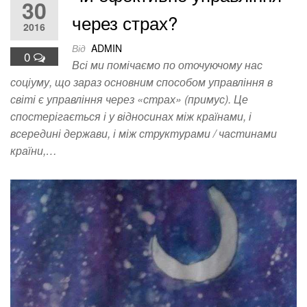
30
через страх?
2016
Від
ADMIN
0
Всі ми помічаємо по оточуючому нас
соціуму, що зараз основним способом управління в
світі є управління через «страх» (примус). Це
спостерігається і у відносинах між країнами, і
всередині держави, і між структурами / частинами
країни,…