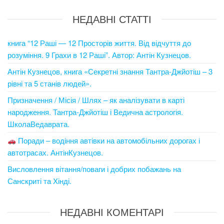
НЕДАВНІ СТАТТІ
книга “12 Раші — 12 Просторів життя. Від відчуття до
розуміння. 9 Грахи в 12 Раші”. Автор: Антін Кузнецов.
Антін Кузнецов, книга «Секретні знання Тантра-Джйотіш – 3
рівні та 5 станів людей».
Призначення / Місія / Шлях – як аналізувати в карті
народження. Тантра-Джйотіш і Ведична астрологія.
ШколаВедаврата.
Поради – водіння автівки на автомобільних дорогах і
автотрасах. АнтінКузнецов.
Висловлення вітання/поваги і добрих побажань на
Санскриті та Хінді.
НЕДАВНІ КОМЕНТАРІ