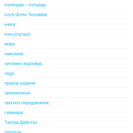
календар – колодар;
клуб Шлях Чоловіків
книги;
консультації;
мова
навчання;
питання і відповіді;
події
прапор україни;
призначення
прогноз-передрікання;
семінари;
Тантра-Джйотіш
традіція;