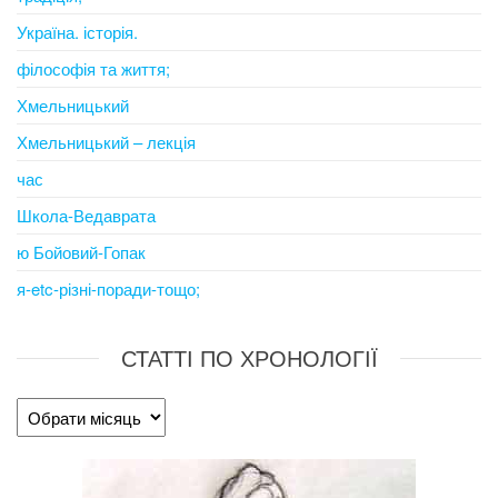
Україна. історія.
філософія та життя;
Хмельницький
Хмельницький – лекція
час
Школа-Ведаврата
ю Бойовий-Гопак
я-etc-різні-поради-тощо;
СТАТТІ ПО ХРОНОЛОГІЇ
Статті
по
хронології