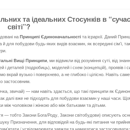
льних та ідеальних Стосунків в “суча
світі”?
удовані на
Принципі Єдиноначальності
та ієрархії. Даний Прин
 й для побудови будь-яких видів взаємин, як всередині сім’ї, так і
ури.
альні Вищі Принципи
, ми відвикли від розуміння суті, від знан
ей і деталей (подробиць), моделей і схем (концепцій), проявів і с
о вкрай вузько і поверхнево, а не глибоко і цілісно. Навіть сам
ко застосовним.
ичка, звичай) — нам навіть здається, що такі принципи як Єдино
так далі вже не підходять для побудови взаємин у наші часи. Що
 між чоловіком і жінкою або між батьками та дітьми.
я — тобто Закони Бога/Роду, Закони світобудови) описують осн
ошуку Призначення, для відповідей на будь-які питання чи прийн
 пам’ятати / усвідомлювати завжди та намагатися застосовувати 