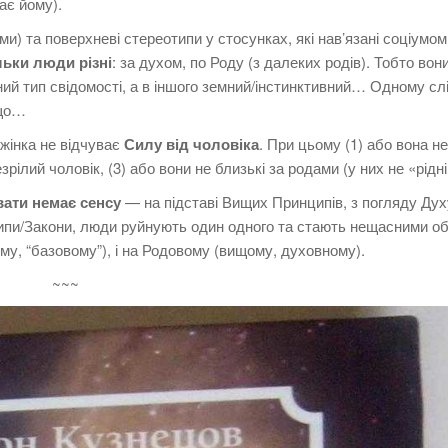
ає йому).
и) та поверхневі стереотипи у стосунках, які нав’язані соціумом,
льки люди різні
: за духом, по Роду (з далеких родів). Тобто вони
ний тип свідомості, а в іншого земний/інстинктивний… Одному с
ощо…
 жінка не відчуває
Силу від чоловіка
. При цьому (1) або вона н
зрілий чоловік, (3) або вони не близькі за родами (у них не «рідні
ати немає сенсу
— на підставі Вищих Принципів, з погляду Духу
нципи/Закони, люди руйнують один одного та стають нещасними о
му, “базовому”), і на Родовому (вищому, духовному).
~~~