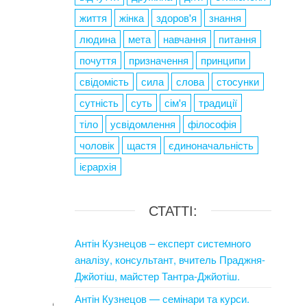
життя
жінка
здоров'я
знання
людина
мета
навчання
питання
почуття
призначення
принципи
свідомість
сила
слова
стосунки
сутність
суть
сім'я
традиції
тіло
усвідомлення
філософія
чоловік
щастя
єдиноначальність
ієрархія
СТАТТІ:
Антін Кузнецов – експерт системного
аналізу, консультант, вчитель Праджня-
Джйотіш, майстер Тантра-Джйотіш.
Антін Кузнецов — семінари та курси.
‘