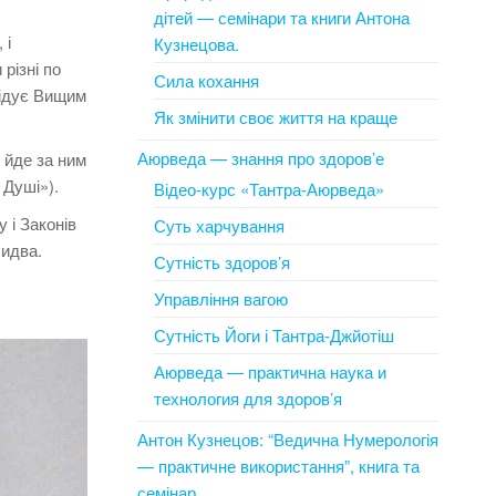
дітей — семінари та книги Антона
 і
Кузнецова.
 різні по
Сила кохання
лідує Вищим
Як змінити своє життя на краще
Аюрведа — знання про здоров’е
е йде за ним
 Душі»).
Відео-курс «Тантра-Аюрведа»
 і Законів
Суть харчування
бидва.
Сутність здоров’я
Управління вагою
Сутність Йоги і Тантра-Джйотіш
Аюрведа — практична наука и
технология для здоров’я
Антон Кузнецов: “Ведична Нумерологія
— практичне використання”, книга та
семінар.