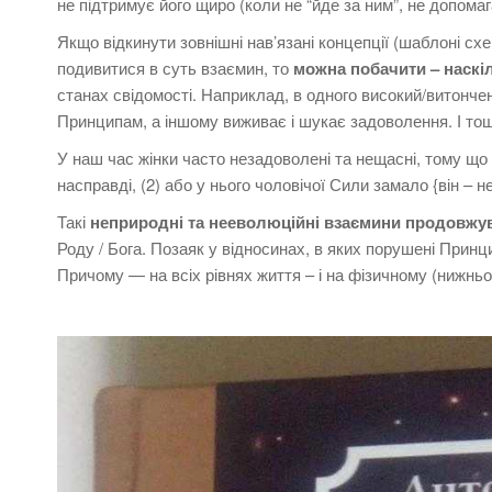
не підтримує його щиро (коли не “йде за ним”, не допомаг
Якщо відкинути зовнішні нав’язані концепції (шаблоні схем
подивитися в суть взаємин, то
можна побачити – наскі
станах свідомості. Наприклад, в одного високий/витонче
Принципам, а іншому виживає і шукає задоволення. І т
У наш час жінки часто незадоволені та нещасні, тому що
насправді, (2) або у нього чоловічої Сили замало {він – не
Такі
неприродні та нееволюційні взаємини продовжув
Роду / Бога. Позаяк у відносинах, в яких порушені При
Причому — на всіх рівнях життя – і на фізичному (нижньо