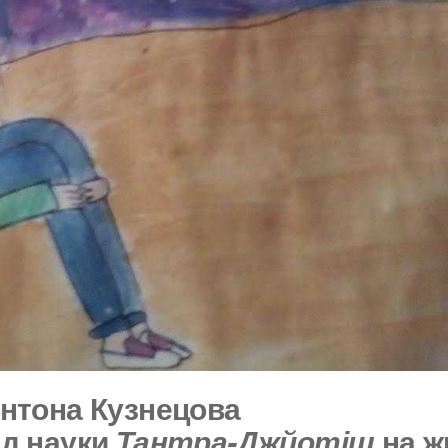
Антона Кузнецова
яд науки
Тантра-Джйотіш
на ж