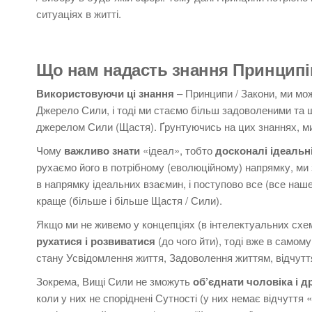
ситуаціях в житті.
Що нам надасть знання Принципів
Використовуючи ці знання
– Принципи / Закони, ми мо
Джерело Сили, і тоді ми стаємо більш задоволеними та 
джерелом Сили (Щастя). Ґрунтуючись на цих знаннях, ми
Чому
важливо знати
«ідеал», тобто
досконалі ідеальн
рухаємо його в потрібному (еволюційному) напрямку, ми
в напрямку ідеальних взаємин, і поступово все (все наше
краще (більше і більше Щастя / Сили).
Якщо ми не живемо у концепціях (в інтелектуальних схе
рухатися і розвиватися
(до чого йти), тоді вже в само
стану Усвідомлення життя, Задоволення життям, відчутт
Зокрема, Вищі Сили не зможуть
об’єднати чоловіка і 
коли у них не споріднені Сутності (у них немає відчуття