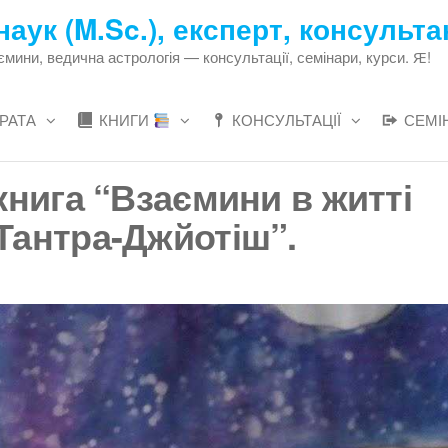
наук (M.Sc.), експерт, консульта
ни, ведична астрологія — консультації, семінари, курси. Ԙ!
РАТА
КНИГИ
КОНСУЛЬТАЦІЇ
СЕМІ
книга “Взаємини в житті
Тантра-Джйотіш”.