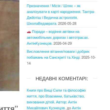
Призначення / Місія / Шлях – як
аналізувати в карті народження. Тантра-
Джйотіш і Ведична астрологія.
ШколаВедаврата.
2026-05-28
Поради – водіння автівки на
автомобільних дорогах і автотрасах.
АнтінКузнецов.
2026-04-29
Висловлення вітання/поваги і добрих
побажань на Санскриті та Хінді.
2025-10-
14
НЕДАВНІ КОМЕНТАРІ:
Книги про Вищі Сили та філософію
життя, про Взаємини, батьківство,
виховання дітей. Автор: Антін
иття”
Михайлович Кузнецов.
до
Антін