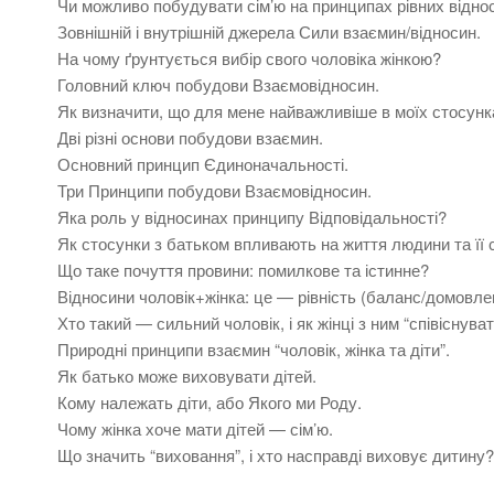
Чи можливо побудувати сім’ю на принципах рівних відно
Зовнішній і внутрішній джерела Сили взаємин/відносин.
На чому ґрунтується вибір свого чоловіка жінкою?
Головний ключ побудови Взаємовідносин.
Як визначити, що для мене найважливіше в моїх стосунк
Дві різні основи побудови взаємин.
Основний принцип Єдиноначальності.
Три Принципи побудови Взаємовідносин.
Яка роль у відносинах принципу Відповідальності?
Як стосунки з батьком впливають на життя людини та її
Що таке почуття провини: помилкове та істинне?
Відносини чоловік+жінка: це — рівність (баланс/домовленіс
Хто такий — сильний чоловік, і як жінці з ним “співіснуват
Природні принципи взаємин “чоловік, жінка та діти”.
Як батько може виховувати дітей.
Кому належать діти, або Якого ми Роду.
Чому жінка хоче мати дітей — сім’ю.
Що значить “виховання”, і хто насправді виховує дитину?