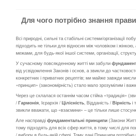
Для чого потрібно знання прави
Всі природні, сильні та стабільні системи/організації поб
підходить не тільки для відносин між чоловіком і жінкою, а
межами, для будь-якої іншої системи, організації, структ
У сучасному повсякденному житті ми забули
фундамент
від усвідомлення Законів і основ, а звикли до частковост
конкретних і приватних рецептів; ми майже завжди мислим
«принцип» (закономірність) стало мало зрозумілим і важ
Через це склалася останнім часом стійка «традиція» (зв
/
Гармонія
, Ієрархія /
Цілісність
, Відданість /
Вірність
і 
звикли вважати, що «взаємини» – це тільки лише стосунки
Але насправді
фундаментальні принципи
(Закони Житт
тому підходять для всіх сфер життя, в тому числі для п
/ вибору в будь-якій сфері. Тому дані Принципи потрібно