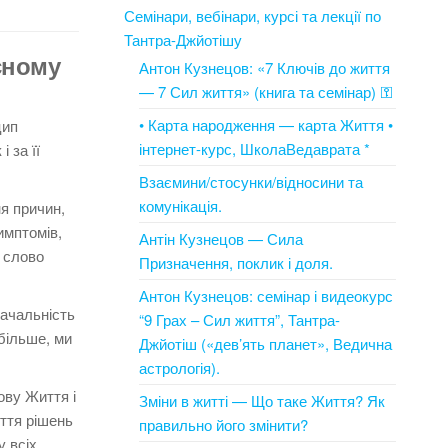
Семінари, вебінари, курсі та лекції по
Тантра-Джйотішу
сному
Антон Кузнецов: «7 Ключів до життя
— 7 Сил життя» (книга та семінар) ⚿
• Карта народження — карта Життя •
цип
інтернет-курс, ШколаВедаврата *
 за її
Взаємини/стосунки/відносини та
комунікація.
ня причин,
имптомів,
Антін Кузнецов — Сила
е слово
Призначення, поклик і доля.
Антон Кузнецов: семінар і видеокурс
начальність
“9 Грах – Сил життя”, Тантра-
більше, ми
Джйотіш («дев’ять планет», Ведична
астрологія).
ову Життя і
Зміни в житті — Що таке Життя? Як
яття рішень
правильно його змінити?
у всіх