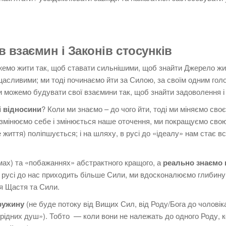
 взаємин і Законів стосунків
жемо жити так, щоб ставати сильнішими, щоб знайти Джерело жи
щасливими; ми тоді починаємо йти за Силою, за своїм одним гол
 можемо будувати свої взаємини так, щоб знайти задоволення і
і відносини
? Коли ми знаємо – до чого йти, тоді ми міняємо своє
 змінюємо себе і змінюється наше оточення, ми покращуємо свою
 життя) поліпшується; і на шляху, в русі до «ідеалу» нам стає вс
мах) та «побажаннях» абстрактного кращого, а
реально знаємо 
му русі до нас приходить більше Сили, ми вдосконалюємо глибину
я Щастя та Сили.
дружину
(не буде потоку від Вищих Сил, від Роду/Бога до чоловіка 
 «рідних душ»). Тобто — коли вони не належать до одного Роду, 