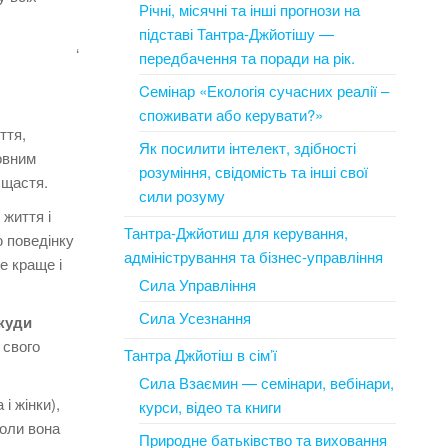
Річні, місячні та інші прогнози на
підставі Тантра-Джйотішу —
‘
передбачення та поради на рік.
Cемінар «Екологія сучасних реалії –
споживати або керувати?»
ття,
Як посилити інтелект, здібності
овним
розуміння, свідомість та інші свої
 щастя.
сили розуму
 життя і
Тантра-Джйотиш для керування,
 поведінку
адміністрування та бізнес-управління
е краще і
Сила Управління
Сила Усезнання
куди
 свого
Тантра Джйотіш в сім’ї
Сила Взаємин — семінари, вебінари,
і жінки),
курси, відео та книги
коли вона
Природне батьківство та виховання