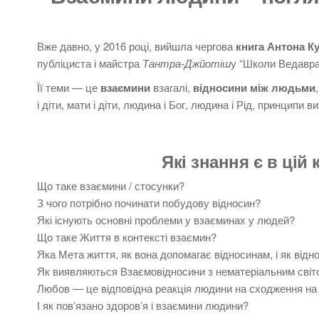
Вже давно, у 2016 році, вийшла чергова
книга Антона К
публіциста і майстра
Тантра-Джйотіш
у “Школи Ведавра
Її теми — це
взаємини
взагалі,
відносини між людьми
і діти, мати і діти, людина і Бог, людина і Рід, принципи 
Які
знання є в цій 
Що таке взаємини / стосунки?
З чого потрібно починати побудову відносин?
Які існують основні проблеми у взаєминах у людей?
Що таке Життя в контексті взаємин?
Яка Мета життя, як вона допомагає відносинам, і як відн
Як виявляються Взаємовідносини з нематеріальним світ
Любов — це відповідна реакція людини на сходження на 
І як пов’язано здоров’я і взаємини людини?