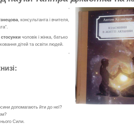
‘
узнецова
, консультанта і вчителя,
та”.
,
стосунки
чоловік і жінка, батько
виховання дітей та освіти людей.
‘
книзі
:
осини допомагають йти до неї?
ом?
нього Сили.