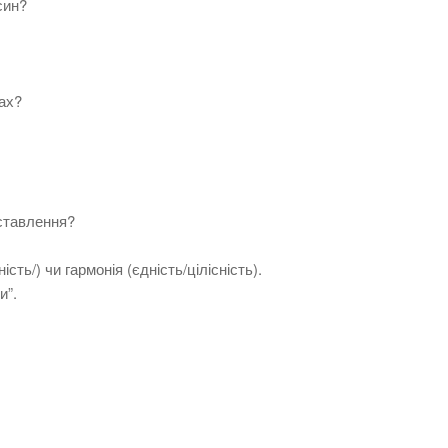
син?
ах?
 ставлення?
ть/) чи гармонія (єдність/цілісність).
и”.