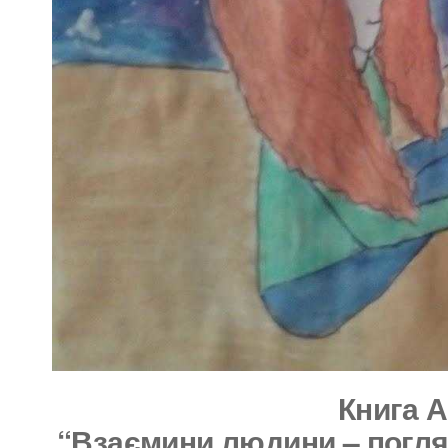
Книга 
“Взаємини людини – погл