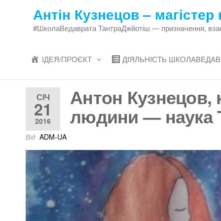
Перейти
Антін Кузнецов – магістер 
до
#ШколаВедаврата ТантраДжйотіш — призначення, взаєми
змісту
ІДЕЯ/ПРОЄКТ
ДІЯЛЬНІСТЬ ШКОЛАВЕДАВ
Антон Кузнецов, 
СІЧ
21
людини — наука 
2016
Від
ADM-UA