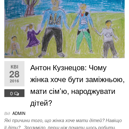
Антон Кузнецов: Чому
КВІ
28
жінка хоче бути заміжньою,
2016
мати сім’ю, народжувати
0
дітей?
Від
ADMIN
Які причини того, що жінка хоче мати дітей? Навіщо
її діти? Зрозуміло, перш ніж почати щось робити,