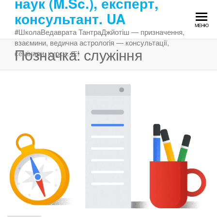
наук (M.Sc.), експерт,
Перейти
консультант. UA
до
МЕНЮ
змісту
#ШколаВедаврата ТантраДжйотіш — призначення,
взаємини, ведична астрологія — консультації,
Позначка:
служіння
семінари, курси. Ԙ!