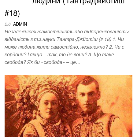
#18)
Від
ADMIN
Незалежність/самостійність або підпорядкованість/
відданість з т.з.науки Тантра-Джйотіш (# 18) 1. Чи
може людина жити самостійно, незалежно? 2. Чи є
кордони? І якщо – так, то де вони? 3. Що таке
свобода? Як би «свобода» – це…