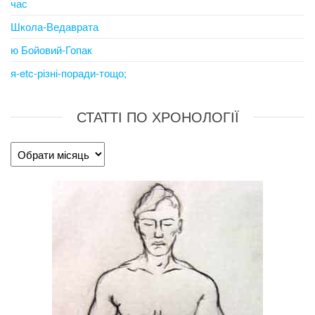
час
Школа-Ведаврата
ю Бойовий-Гопак
я-etc-різні-поради-тощо;
СТАТТІ ПО ХРОНОЛОГІЇ
Статті
по
хронології