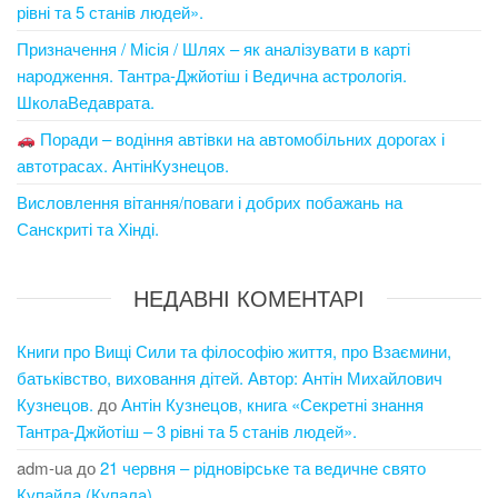
рівні та 5 станів людей».
Призначення / Місія / Шлях – як аналізувати в карті
народження. Тантра-Джйотіш і Ведична астрологія.
ШколаВедаврата.
Поради – водіння автівки на автомобільних дорогах і
автотрасах. АнтінКузнецов.
Висловлення вітання/поваги і добрих побажань на
Санскриті та Хінді.
НЕДАВНІ КОМЕНТАРІ
Книги про Вищі Сили та філософію життя, про Взаємини,
батьківство, виховання дітей. Автор: Антін Михайлович
Кузнецов.
до
Антін Кузнецов, книга «Секретні знання
Тантра-Джйотіш – 3 рівні та 5 станів людей».
adm-ua
до
21 червня – рідновірське та ведичне свято
Купайла (Купала).