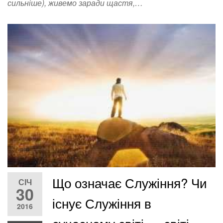
сильніше), живемо заради щастя,…
Що означає Служіння? Чи
СІЧ
30
існує Служіння в
2016