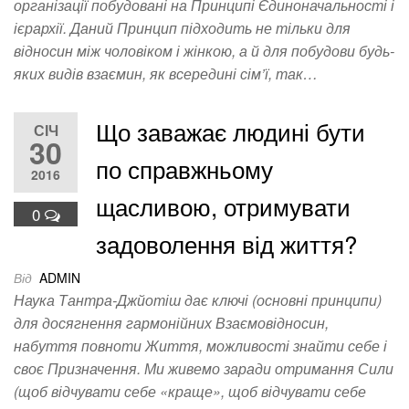
організації побудовані на Принципі Єдиноначальності і
ієрархії. Даний Принцип підходить не тільки для
відносин між чоловіком і жінкою, а й для побудови будь-
яких видів взаємин, як всередині сім’ї, так…
Що заважає людині бути
СІЧ
30
по справжньому
2016
щасливою, отримувати
0
задоволення від життя?
Від
ADMIN
Наука Тантра-Джйотіш дає ключі (основні принципи)
для досягнення гармонійних Взаємовідносин,
набуття повноти Життя, можливості знайти себе і
своє Призначення. Ми живемо заради отримання Сили
(щоб відчувати себе «краще», щоб відчувати себе