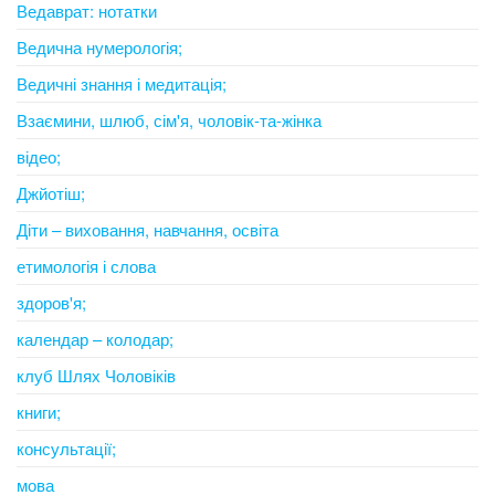
Ведаврат: нотатки
Ведична нумерологія;
Ведичні знання і медитація;
Взаємини, шлюб, сім'я, чоловік-та-жінка
відео;
Джйотіш;
Діти – виховання, навчання, освіта
етимологія і слова
здоров'я;
календар – колодар;
клуб Шлях Чоловіків
книги;
консультації;
мова