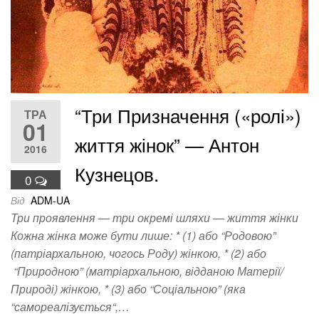
“Три Призначення («ролі»)
ТРА
01
життя жінок” — Антон
2016
Кузнецов.
0
Від
ADM-UA
Три проявлення — три окремі шляхи — життя жінки
Кожна жінка може бути лише: * (1) або “Родовою”
(патріархальною, чогось Роду) жінкою, * (2) або
“Природною” (матріархальною, відданою Матерії/
Природі) жінкою, * (3) або “Соціальною” (яка
“самореалізується“,…