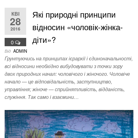
Які природні принципи
КВІ
28
відносин «чоловік-жінка-
2016
діти»?
0
Від
ADMIN
Ґрунтуючись на принципах ієрархії і єдиноначальності,
всі відносини необхідно вибудовувати з точки зору
двох природних начал: чоловічого і жіночого. Чоловіче
начало — це відповідальність, заступництво,
управління; жіноче — сприйнятливість, відданість,
служіння. Так само і взаємини…