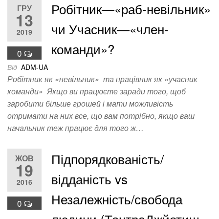
Робітник—«раб-невільник»
ГРУ
13
чи Учасник—«член-
2019
команди»?
0
Від
ADM-UA
Робітник як «невільник» та працівник як «учасник
команди» Якщо ви працюєте заради того, щоб
заробити більше грошей і мати можливість
отримати на них все, що вам потрібно, якщо ваш
начальник теж працює для того ж…
Підпорядкованість/
ЖОВ
19
відданість vs
2016
Незалежність/свобода
0
людини (ТантраДжйотиш