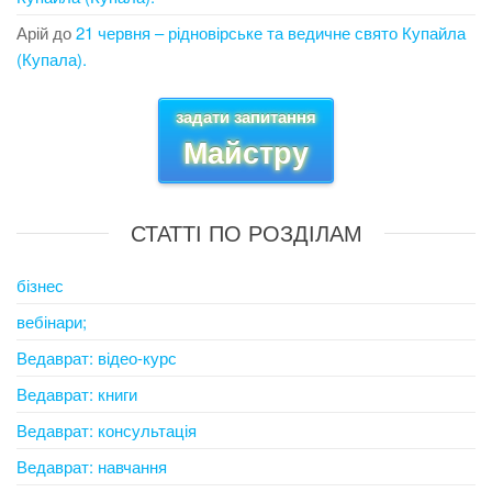
Арій
до
21 червня – рідновірське та ведичне свято Купайла
(Купала).
задати запитання
Майстру
СТАТТІ ПО РОЗДІЛАМ
бізнес
вебінари;
Ведаврат: відео-курс
Ведаврат: книги
Ведаврат: консультація
Ведаврат: навчання