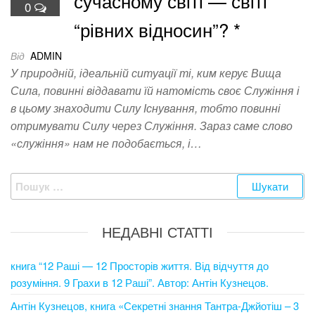
сучасному світі — світі
0
“рівних відносин”? *
Від
ADMIN
У природній, ідеальній ситуації ті, ким керує Вища
Сила, повинні віддавати їй натомість своє Служіння і
в цьому знаходити Силу Існування, тобто повинні
отримувати Силу через Служіння. Зараз саме слово
«служіння» нам не подобається, і…
Пошук:
НЕДАВНІ СТАТТІ
книга “12 Раші — 12 Просторів життя. Від відчуття до
розуміння. 9 Грахи в 12 Раші”. Автор: Антін Кузнецов.
Антін Кузнецов, книга «Секретні знання Тантра-Джйотіш – 3