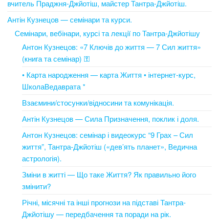
вчитель Праджня-Джйотіш, майстер Тантра-Джйотіш.
Антін Кузнецов — семінари та курси.
Семінари, вебінари, курсі та лекції по Тантра-Джйотішу
Антон Кузнецов: «7 Ключів до життя — 7 Сил життя»
(книга та семінар) ⚿
• Карта народження — карта Життя • інтернет-курс,
ШколаВедаврата *
Взаємини/стосунки/відносини та комунікація.
Антін Кузнецов — Сила Призначення, поклик і доля.
Антон Кузнецов: семінар і видеокурс “9 Грах – Сил
життя”, Тантра-Джйотіш («дев’ять планет», Ведична
астрологія).
Зміни в житті — Що таке Життя? Як правильно його
змінити?
Річні, місячні та інші прогнози на підставі Тантра-
Джйотішу — передбачення та поради на рік.