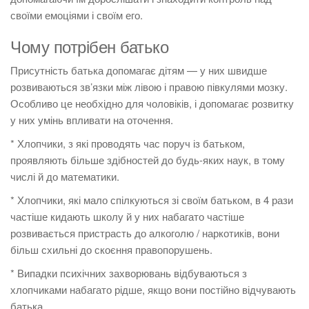
своїми емоціями і своїм его.
Чому потрібен батько
Присутність батька допомагає дітям — у них швидше
розвиваються зв’язки між лівою і правою півкулями мозку.
Особливо це необхідно для чоловіків, і допомагає розвитку
у них умінь впливати на оточення.
* Хлопчики, з які проводять час поруч із батьком,
проявляють більше здібностей до будь-яких наук, в тому
числі й до математики.
* Хлопчики, які мало спілкуються зі своїм батьком, в 4 рази
частіше кидають школу й у них набагато частіше
розвивається пристрасть до алкоголю / наркотиків, вони
більш схильні до скоєння правопорушень.
* Випадки психічних захворювань відбуваються з
хлопчиками набагато рідше, якщо вони постійно відчувають
батька.