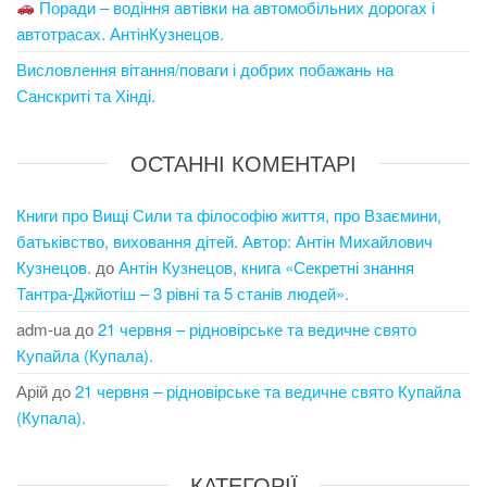
Поради – водіння автівки на автомобільних дорогах і
автотрасах. АнтінКузнецов.
Висловлення вітання/поваги і добрих побажань на
Санскриті та Хінді.
ОСТАННІ КОМЕНТАРІ
Книги про Вищі Сили та філософію життя, про Взаємини,
батьківство, виховання дітей. Автор: Антін Михайлович
Кузнецов.
до
Антін Кузнецов, книга «Секретні знання
Тантра-Джйотіш – 3 рівні та 5 станів людей».
adm-ua
до
21 червня – рідновірське та ведичне свято
Купайла (Купала).
Арій
до
21 червня – рідновірське та ведичне свято Купайла
(Купала).
КАТЕГОРІЇ