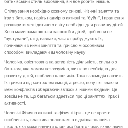
батьківський стиль виховання, він все робить інакше.
Спілкування необхідно кожному синові. Фізичні заняття та
ігри з батьком, навіть надмірно активні та “буйні”, і прагнення
розширити межі дитячого світу необхідні для розвитку дітей.
Хоча мами намагаються заспокоїти дітей, щоб вони не
“пустували”, отці, навпаки, часто пробуджують їх,
починаючи з ними заняття та ігри своїм особливим
способом, викладаючи їм чоловічу науку.
Чоловіча, орієнтована на активність діяльність, спільно з
батьком, яка мамам незрозуміла, життєво необхідна для
розвитку дітей, особливо хлопчиків. Така взаємодія навчить
їх тримати під контролем емоції, агресію, почуття, знаючи
межі конфліктів і зберігаючи зв’язок з іншими людьми. Це
зовсім не те, що багатьом здається про ці заняттях, іграх і
активності.
Чоловічі Фізично активні та фізичні ігри – це не просто
особливість, властива чоловікам, а відмінна чоловіча
школа, яка може навчити хлопчика багато чому, включаючи