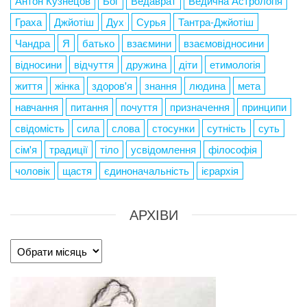
Антон Кузнецов
Бог
Ведаврат
Ведична Астрологія
Граха
Джйотіш
Дух
Сурья
Тантра-Джйотіш
Чандра
Я
батько
взаємини
взаємовідносини
відносини
відчуття
дружина
діти
етимологія
життя
жінка
здоров'я
знання
людина
мета
навчання
питання
почуття
призначення
принципи
свідомість
сила
слова
стосунки
сутність
суть
сім'я
традиції
тіло
усвідомлення
філософія
чоловік
щастя
єдиноначальність
ієрархія
АРХІВИ
Архіви