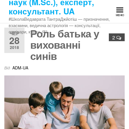
наук (M.Sc.), експерт,
Перейти
консультант. UA
до
МЕНЮ
змісту
#ШколаВедаврата ТантраДжйотіш — призначення,
взаємини, ведична астрологія — консультації,
Роль батька у
семінари, курси. Ԙ!
ЧЕР
28
2
вихованні
2018
синів
Від
ADM-UA