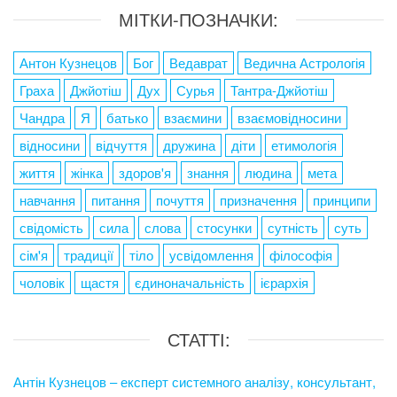
МІТКИ-ПОЗНАЧКИ:
Антон Кузнецов
Бог
Ведаврат
Ведична Астрологія
Граха
Джйотіш
Дух
Сурья
Тантра-Джйотіш
Чандра
Я
батько
взаємини
взаємовідносини
відносини
відчуття
дружина
діти
етимологія
життя
жінка
здоров'я
знання
людина
мета
навчання
питання
почуття
призначення
принципи
свідомість
сила
слова
стосунки
сутність
суть
сім'я
традиції
тіло
усвідомлення
філософія
чоловік
щастя
єдиноначальність
ієрархія
СТАТТІ:
Антін Кузнецов – експерт системного аналізу, консультант,