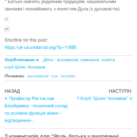
* Батько навчить родинним традиціям, національним
звичаям і познайомить з поняттям Духа (з духовністю).
///
Shortlink for this post:
https://uk-ua.vedavrat.org/?p=11885
Опубліковано в
Діти - виховання, навчання, освіта
клуб Шлях Чоловіків
Позначки
виховання
син
чоловік
Навігація
Попередній
Н
НАЗАД
НАСТУПН.
запис
за
Професор Ростислав
? Клуб “Шлях Чоловіків”
записів
Білобривка: «психічний склад
та основна функція жінки –
відтворення».
2 коментарів для “Роль батька у вихованні