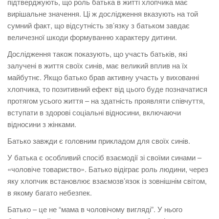
підтверджують, що роль батька в житті хлопчика має
вирішальне значення. Ці ж дослідження вказують на той
сумний факт, що відсутність зв’язку з батьком завдає
величезної шкоди формуванню характеру дитини.
Дослідження також показують, що участь батьків, які
залучені в життя своїх синів, має великий вплив на їх
майбутнє. Якщо батько брав активну участь у вихованні
хлопчика, то позитивний ефект від цього буде позначатися
протягом усього життя – на здатність проявляти співчуття,
вступати в здорові соціальні відносини, включаючи
відносини з жінками.
Батько завжди є головним прикладом для своїх синів.
У батька є особливий спосіб взаємодії зі своїми синами –
«чоловіче товариство». Батько відіграє роль людини, через
яку хлопчик встановлює взаємозв’язок із зовнішнім світом,
в якому багато небезпек.
Батько – це не “мама в чоловічому вигляді”. У нього