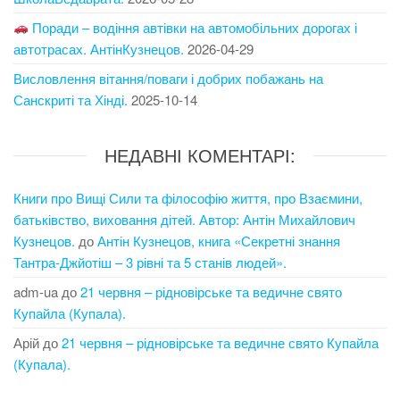
Поради – водіння автівки на автомобільних дорогах і
автотрасах. АнтінКузнецов.
2026-04-29
Висловлення вітання/поваги і добрих побажань на
Санскриті та Хінді.
2025-10-14
НЕДАВНІ КОМЕНТАРІ:
Книги про Вищі Сили та філософію життя, про Взаємини,
батьківство, виховання дітей. Автор: Антін Михайлович
Кузнецов.
до
Антін Кузнецов, книга «Секретні знання
Тантра-Джйотіш – 3 рівні та 5 станів людей».
adm-ua
до
21 червня – рідновірське та ведичне свято
Купайла (Купала).
Арій
до
21 червня – рідновірське та ведичне свято Купайла
(Купала).