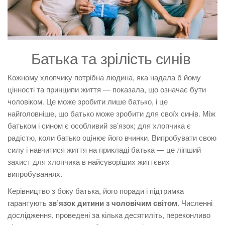
Батька та зрілість синів
Кожному хлопчику потрібна людина, яка надала б йому
цінності та принципи життя — показала, що означає бути
чоловіком. Це може зробити лише батько, і це
найголовніше, що батько може зробити для своїх синів. Між
батьком і сином є особливий зв’язок; для хлопчика є
радістю, коли батько оцінює його вчинки. Випробувати свою
силу і навчитися життя на прикладі батька — це ліпший
захист для хлопчика в найсуворіших життєвих
випробуваннях.
Керівництво з боку батька, його поради і підтримка
гарантують
зв’язок дитини з чоловічим світом
. Численні
дослідження, проведені за кілька десятиліть, переконливо