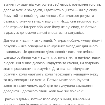
вміння тримати під контролем свої емоції, розуміння того, як
далеко можна заходити, і здатність оцінити — чи під силу
йому той чи інший вид активності. Син вчиться розуміти
батька, оточення і власні відчуття. Якщо син втомлюється
або втрачає інтерес або коли йому не під силу, то батько
відразу ж допоможе синові впоратися з ситуацією.
Дитина вчиться читати людей, їх вирази облич, «мову тіла» і
розуміти – яка поведінка в конкретних випадках для нього
правильна. Це допомагає дітям освоїти важливе вміння —
швидко розбиратися у відчуттях, почуттях і в намірах інших
людей. Він пізнає діапазон відчуттів та емоцій, які потрібно
знати, розрізняти та розуміти. Діти вчаться відчувати
розуміти, коли жартують, коли переходять невидиму межу,
за яку виходити не можна. Батько може організувати
заняття таким чином, щоб діти не відчували замішання,
доводити її до такого рівня, коли вже “не по сили”.
Граючи з дітьми, батько взаємодіє з ними, тим самим
допомагаючи їм дорослішати і знаходити контроль над