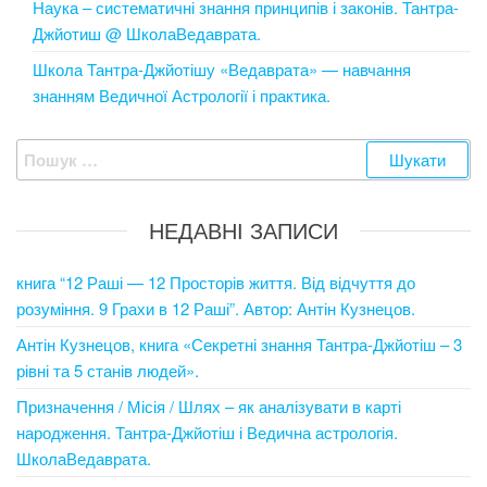
Наука – систематичні знання принципів і законів. Тантра-
Джйотиш @ ШколаВедаврата.
Школа Тантра-Джйотішу «Ведаврата» — навчання
знанням Ведичної Астрології і практика.
Пошук:
НЕДАВНІ ЗАПИСИ
книга “12 Раші — 12 Просторів життя. Від відчуття до
розуміння. 9 Грахи в 12 Раші”. Автор: Антін Кузнецов.
Антін Кузнецов, книга «Секретні знання Тантра-Джйотіш – 3
рівні та 5 станів людей».
Призначення / Місія / Шлях – як аналізувати в карті
народження. Тантра-Джйотіш і Ведична астрологія.
ШколаВедаврата.