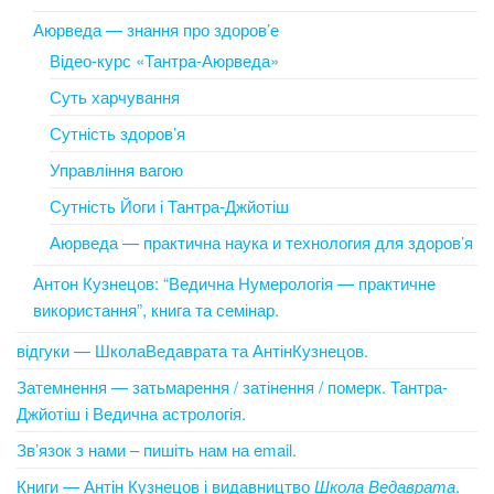
Аюрведа — знання про здоров’е
Відео-курс «Тантра-Аюрведа»
Суть харчування
Сутність здоров’я
Управління вагою
Сутність Йоги і Тантра-Джйотіш
Аюрведа — практична наука и технология для здоров’я
Антон Кузнецов: “Ведична Нумерологія — практичне
використання”, книга та семінар.
відгуки — ШколаВедаврата та АнтінКузнецов.
Затемнення — затьмарення / затінення / померк. Тантра-
Джйотіш і Ведична астрологія.
Зв’язок з нами – пишіть нам на email.
Книги — Антін Кузнецов і видавництво
Школа Ведаврата
.