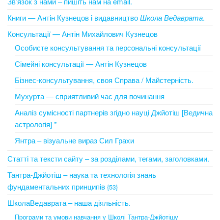
Зв’язок з нами – пишіть нам на email.
Книги — Антін Кузнецов і видавництво
Школа Ведаврата
.
Консультації — Антін Михайлович Кузнецов
Особисте консультування та персональні консультації
Сімейні консультації — Антін Кузнецов
Бізнес-консультування, своя Справа / Майстерність.
Мухурта — сприятливий час для починання
Аналіз сумісності партнерів згідно науці Джйотіш [Ведична
астрологія] *
Янтра – візуальне вираз Сил Грахи
Статті та тексти сайту – за розділами, тегами, заголовками.
Тантра-Джйотіш – наука та технологія знань
фундаментальних принципів
{53}
ШколаВедаврата – наша діяльність.
Програми та умови навчання у Школі Тантра-Джйотішу