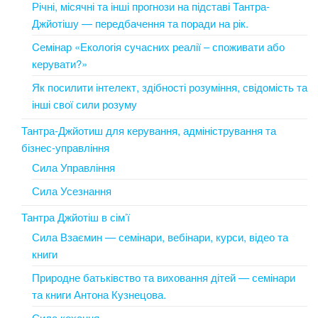
Річні, місячні та інші прогнози на підставі Тантра-
Джйотішу — передбачення та поради на рік.
Cемінар «Екологія сучасних реалії – споживати або
керувати?»
Як посилити інтелект, здібності розуміння, свідомість та
інші свої сили розуму
Тантра-Джйотиш для керування, адміністрування та
бізнес-управління
Сила Управління
Сила Усезнання
Тантра Джйотіш в сім’ї
Сила Взаємин — семінари, вебінари, курси, відео та
книги
Природне батьківство та виховання дітей — семінари
та книги Антона Кузнецова.
Сила кохання