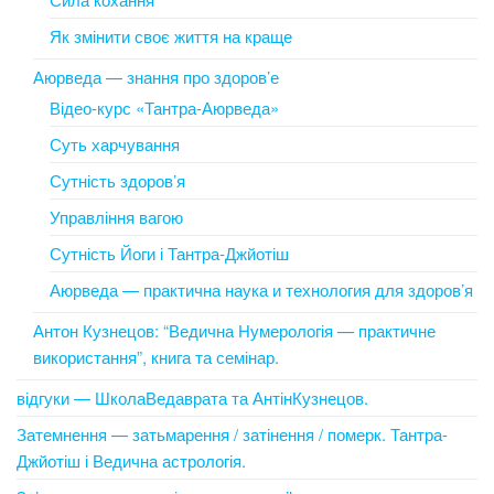
Як змінити своє життя на краще
Аюрведа — знання про здоров’е
Відео-курс «Тантра-Аюрведа»
Суть харчування
Сутність здоров’я
Управління вагою
Сутність Йоги і Тантра-Джйотіш
Аюрведа — практична наука и технология для здоров’я
Антон Кузнецов: “Ведична Нумерологія — практичне
використання”, книга та семінар.
відгуки — ШколаВедаврата та АнтінКузнецов.
Затемнення — затьмарення / затінення / померк. Тантра-
Джйотіш і Ведична астрологія.