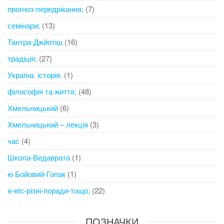
прогноз-передрікання;
(7)
семінари;
(13)
Тантра-Джйотіш
(16)
традіція;
(27)
Україна. історія.
(1)
філософія та життя;
(48)
Хмельницький
(6)
Хмельницький – лекція
(3)
час
(4)
Школа-Ведаврата
(1)
ю Бойовий-Гопак
(1)
я-etc-різні-поради-тощо;
(22)
ПОЗНАЧКИ