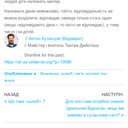
людей діти належать матері.
Належати двом неможливо, тобто, відповідальність не
можна розділити, відповідає завжди тільки хтось один
(якщо «відповідають двоє», то ніхто не відповідає), у тому
числі і за дітей.
//
Антон Кузнєцов (Ведаврат)
// Майстер і вчитель Тантра-Джйотіша
Shortlink for this post:
https://uk-ua.vedavrat.org/?p=10586
Опубліковано в
Взаємини, шлюб, сім'я, чоловік-та-
жінка
Навігація
Попередній
Н
НАЗАД
НАСТУПН.
запис
за
Що таке «шлюб» ?
Для чого нам потрібно знання
записів
Ідеальних Відносин, якщо ми
живемо в сучасному світі?