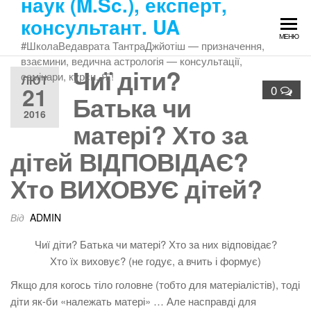
наук (M.Sc.), експерт,
Перейти
консультант. UA
до
МЕНЮ
змісту
#ШколаВедаврата ТантраДжйотіш — призначення,
взаємини, ведична астрологія — консультації,
Чиї діти?
семінари, курси. Ԙ!
ЛЮТ
21
0
Батька чи
2016
матері? Хто за
дітей ВІДПОВІДАЄ?
Хто ВИХОВУЄ дітей?
Від
ADMIN
Чиї діти? Батька чи матері? Хто за них відповідає?
Хто їх виховує? (не годує, а вчить і формує)
Якщо для когось тіло головне (тобто для матеріалістів), тоді
діти як-би «належать матері» … Але насправді для