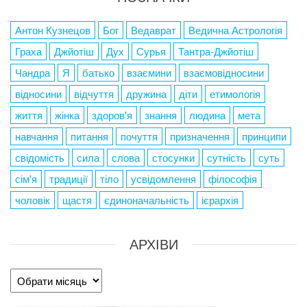
Антон Кузнецов
Бог
Ведаврат
Ведична Астрологія
Граха
Джйотіш
Дух
Сурья
Тантра-Джйотіш
Чандра
Я
батько
взаємини
взаємовідносини
відносини
відчуття
дружина
діти
етимологія
життя
жінка
здоров'я
знання
людина
мета
навчання
питання
почуття
призначення
принципи
свідомість
сила
слова
стосунки
сутність
суть
сім'я
традиції
тіло
усвідомлення
філософія
чоловік
щастя
єдиноначальність
ієрархія
АРХІВИ
Архіви