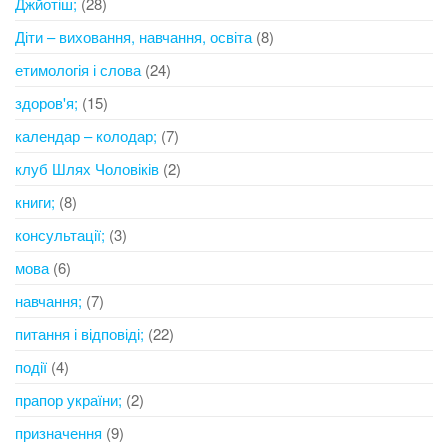
Джйотіш;
(28)
Діти – виховання, навчання, освіта
(8)
етимологія і слова
(24)
здоров'я;
(15)
календар – колодар;
(7)
клуб Шлях Чоловіків
(2)
книги;
(8)
консультації;
(3)
мова
(6)
навчання;
(7)
питання і відповіді;
(22)
події
(4)
прапор україни;
(2)
призначення
(9)