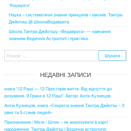
“Ведаврата”
Наука – систематичні знання принципів і законів. Тантра-
Джйотиш @ ШколаВедаврата.
Школа Тантра-Джйотішу «Ведаврата» — навчання
знанням Ведичної Астрології і практика.
Пошук:
НЕДАВНІ ЗАПИСИ
книга “12 Раші — 12 Просторів життя. Від відчуття до
розуміння. 9 Грахи в 12 Раші”. Автор: Антін Кузнецов.
Антін Кузнецов, книга «Секретні знання Тантра-Джйотіш – 3
рівні та 5 станів людей».
Призначення / Місія / Шлях – як аналізувати в карті
народження. Тантра-Джйотіш і Ведична астрологія.