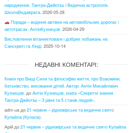
народження. Тантра-Джйотіш і Ведична астрологія.
ШколаВедаврата.
2026-05-28
Поради – водіння автівки на автомобільних дорогах і
автотрасах. АнтінКузнецов.
2026-04-29
Висловлення вітання/поваги і добрих побажань на
Санскриті та Хінді.
2025-10-14
НЕДАВНІ КОМЕНТАРІ:
Книги про Вищі Сили та філософію життя, про Взаємини,
батьківство, виховання дітей. Автор: Антін Михайлович
Кузнецов.
до
Антін Кузнецов, книга «Секретні знання
Тантра-Джйотіш – 3 рівні та 5 станів людей».
adm-ua
до
21 червня – рідновірське та ведичне свято
Купайла (Купала).
Арій
до
21 червня – рідновірське та ведичне свято Купайла