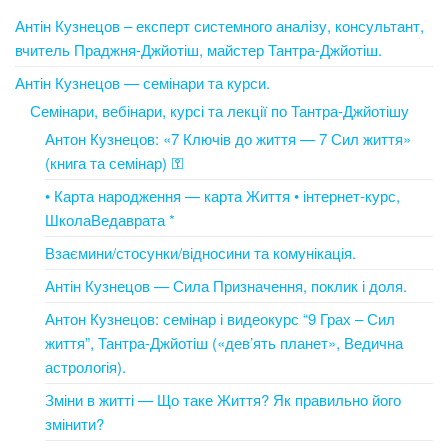
Антін Кузнецов – експерт системного аналізу, консультант,
вчитель Праджня-Джйотіш, майстер Тантра-Джйотіш.
Антін Кузнецов — семінари та курси.
Семінари, вебінари, курсі та лекції по Тантра-Джйотішу
Антон Кузнецов: «7 Ключів до життя — 7 Сил життя»
(книга та семінар) ⚿
• Карта народження — карта Життя • інтернет-курс,
ШколаВедаврата *
Взаємини/стосунки/відносини та комунікація.
Антін Кузнецов — Сила Призначення, поклик і доля.
Антон Кузнецов: семінар і видеокурс “9 Грах – Сил
життя”, Тантра-Джйотіш («дев’ять планет», Ведична
астрологія).
Зміни в житті — Що таке Життя? Як правильно його
змінити?