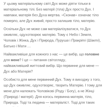
У цьому матеріальному світі Дух може діяти тільки в
матеріальному тілі. Без матерії (тіла) Дух просто Дух. І
навпаки, матерія без Духа мертва. «Сконав» означає тіло
померло, але Дух живий, просто залишив тіло, матерію.
Оскільки Дух не може сам матеріалізуватися, то Дух
оживляє, одухотворює матерію. Тому є Небо і Земля,
Чоловік і Жінка, Дух і Природа,
Пуруша
і
Пракріті
(
Шакті
),
Батько і Мати …
Найважливіше для кожного з нас — це вибір, що
головне
для
мене
? І це — питання світогляду,
найважливіший життєвий вибір. Що первинне для мене —
Дух або Матерія?
Особисто для мене первинний Дух. Тому я виходжу з того,
що Дух оживляє, одухотворяє, творить Матерію. І тому для
мене діти належать Чоловікові (Роду / Богу), а не Жінці
(Природі / матерії). Для когось первинна матерія, тіло,
Природа. Тоді та людина — матеріаліст. Тоді для таких