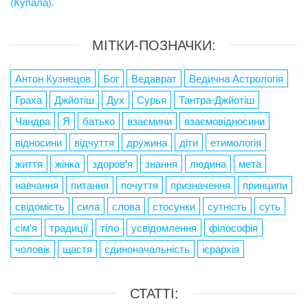
(Купала).
МІТКИ-ПОЗНАЧКИ:
Антон Кузнецов
Бог
Ведаврат
Ведична Астрологія
Граха
Джйотіш
Дух
Сурья
Тантра-Джйотіш
Чандра
Я
батько
взаємини
взаємовідносини
відносини
відчуття
дружина
діти
етимологія
життя
жінка
здоров'я
знання
людина
мета
навчання
питання
почуття
призначення
принципи
свідомість
сила
слова
стосунки
сутність
суть
сім'я
традиції
тіло
усвідомлення
філософія
чоловік
щастя
єдиноначальність
ієрархія
СТАТТІ: