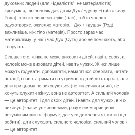
духовних людей (для «ідеалістів”, не матеріалістів)
зрозуміло, що чоловік дає дітям Дух / «душу »(тобто силу
Рода), а жінка лише матерію (тіло), тобто чоловік
одухотворяє, оживляє матерію. І Дух / «душа» (Род)
важливіше, ніж тіло (матерія). Просто зараз час
матеріалізму, у наш час Дух (Суть) або не помічають, або
ігнорують …
Більше того, жінка не може виховати дітей, навіть своїх, а
чоловік може виховати дітей, навіть чужих. Жінки лише
можуть годувати, допомагати, намагатися оберігати, читати
нотації, і навіть тримати на утриманні дітей до старості, але
діти при цьому не виховуються (не «насичуються»), не
хочуть слухати жінку, вона не авторитет. А сильний чоловік
— це авторитет, і для своїх дітей, і навіть для чужих, він їх
виховує («насичує» знаннями, розумінням принципів і
розумінням життя, формує, дає усвідомлення як жити і що
робити), діти слухають сильного чоловіка, сильний чоловік
— це авторитет.