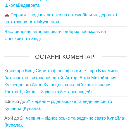
ШколаВедаврата.
Поради – водіння автівки на автомобільних дорогах і
автотрасах. АнтінКузнецов.
Висловлення вітання/поваги і добрих побажань на
Санскриті та Хінді.
ОСТАННІ КОМЕНТАРІ
Книги про Вищі Сили та філософію життя, про Взаємини,
батьківство, виховання дітей. Автор: Антін Михайлович
Кузнецов.
до
Антін Кузнецов, книга «Секретні знання
Тантра-Джйотіш – 3 рівні та 5 станів людей».
adm-ua
до
21 червня – рідновірське та ведичне свято
Купайла (Купала).
Арій
до
21 червня – рідновірське та ведичне свято Купайла
(Купала).