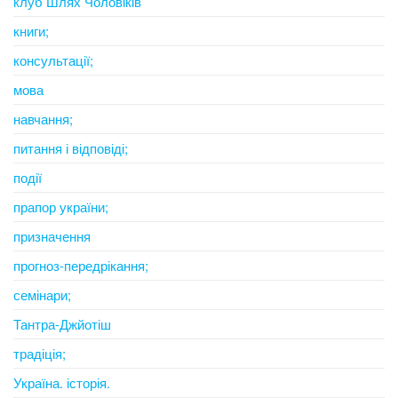
клуб Шлях Чоловіків
книги;
консультації;
мова
навчання;
питання і відповіді;
події
прапор україни;
призначення
прогноз-передрікання;
семінари;
Тантра-Джйотіш
традіція;
Україна. історія.