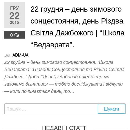
22 грудня – день зимового
ГРУ
22
сонцестояння, день Різдва
2015
Світла Дажбожого | “Школа
0
“Ведаврата”.
Від
ADM-UA
22 грудня – день зимового сонцестояння. “Школа
Ведаврата” з нагоди Сонцестояння та Різдва Світла
Дажбога ‘ Доба (“день”) / добовий цикл Якщо ми
захочемо дізнатися — тобто досліджувати і відчути
— коли починається день, то…
Пошук:
НЕДАВНІ СТАТТІ