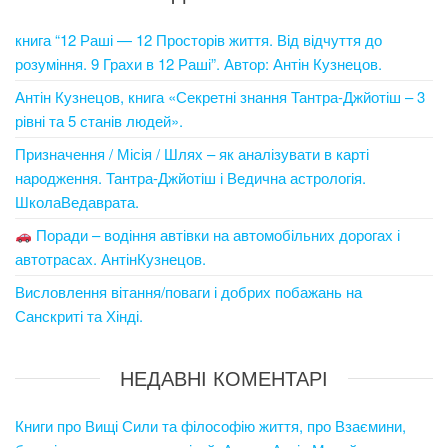
книга “12 Раші — 12 Просторів життя. Від відчуття до
розуміння. 9 Грахи в 12 Раші”. Автор: Антін Кузнецов.
Антін Кузнецов, книга «Секретні знання Тантра-Джйотіш – 3
рівні та 5 станів людей».
Призначення / Місія / Шлях – як аналізувати в карті
народження. Тантра-Джйотіш і Ведична астрологія.
ШколаВедаврата.
Поради – водіння автівки на автомобільних дорогах і
автотрасах. АнтінКузнецов.
Висловлення вітання/поваги і добрих побажань на
Санскриті та Хінді.
НЕДАВНІ КОМЕНТАРІ
Книги про Вищі Сили та філософію життя, про Взаємини,