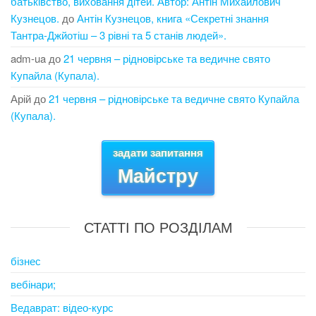
батьківство, виховання дітей. Автор: Антін Михайлович
Кузнецов.
до
Антін Кузнецов, книга «Секретні знання
Тантра-Джйотіш – 3 рівні та 5 станів людей».
adm-ua
до
21 червня – рідновірське та ведичне свято
Купайла (Купала).
Арій
до
21 червня – рідновірське та ведичне свято Купайла
(Купала).
задати запитання
Майстру
СТАТТІ ПО РОЗДІЛАМ
бізнес
вебінари;
Ведаврат: відео-курс