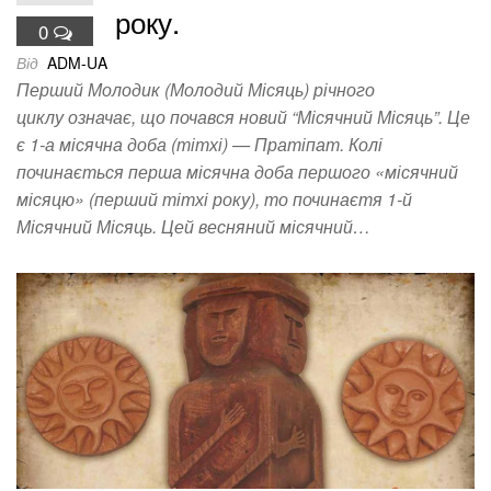
року.
0
Від
ADM-UA
Перший Молодик (Молодий Місяць) річного
циклу означає, що почався новий “Місячний Місяць”. Це
є 1-а місячна доба (тітхі) — Пратіпат. Колі
починається перша місячна доба першого «місячний
місяцю» (перший тітхі року), то починаєтя 1-й
Місячний Місяць. Цей весняний місячний…