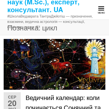
наук (M.Sc.), експерт,
Перейти
консультант. UA
до
МЕНЮ
змісту
#ШколаВедаврата ТантраДжйотіш — призначення,
взаємини, ведична астрологія — консультації,
Позначка:
цикл
семінари, курси. Ԙ!
Ведичний календар: коли
СЕР
20
починається Сонячний та
2017