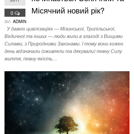
Місячний новий рік?
0
Від
ADMIN
У давніх цивілізаціях — Мізинської, Трипільської,
Ведичної та інших — люди жили в злагоді з Вищими
Силами, з Природними Законами. І тому вони кожен
день відзначали (оживляли та дякували) певну Силу
життя, певну якість…