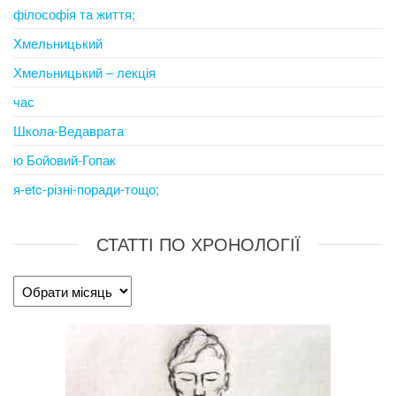
філософія та життя;
Хмельницький
Хмельницький – лекція
час
Школа-Ведаврата
ю Бойовий-Гопак
я-etc-різні-поради-тощо;
СТАТТІ ПО ХРОНОЛОГІЇ
Статті
по
хронології