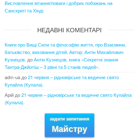
Висловлення вітання/поваги і добрих побажань на
Санскриті та Хінді.
НЕДАВНІ КОМЕНТАРІ
Книги про Вищі Сили та філософію життя, про Взаємини,
батьківство, виховання дітей. Автор: Антін Михайлович
Кузнецов.
до
Антін Кузнецов, книга «Секретні знання
Тантра-Джйотіш – 3 рівні та 5 станів людей».
adm-ua
до
21 червня – рідновірське та ведичне свято
Купайла (Купала).
Арій
до
21 червня – рідновірське та ведичне свято Купайла
(Купала).
задати запитання
Майстру