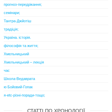
прогноз-передрікання;
семінари;
Тантра-Джйотіш
традіція;
Україна. історія.
філософія та життя;
Хмельницький
Хмельницький – лекція
час
Школа-Ведаврата
ю Бойовий-Гопак
я-etc-різні-поради-тощо;
СТАТТІ ПО ХРОНОЛОГІЇ