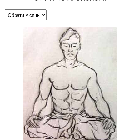
Статті
по
хронології