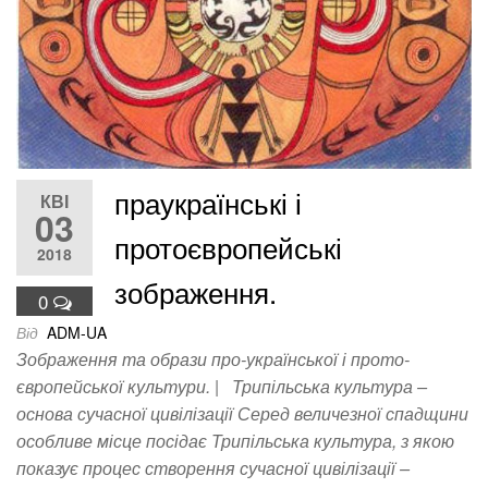
праукраїнські і
КВІ
03
протоєвропейські
2018
зображення.
0
Від
ADM-UA
Зображення та образи про-української і прото-
європейської культури. | Трипільська культура –
основа сучасної цивілізації Серед величезної спадщини
особливе місце посідає Трипільська культура, з якою
показує процес створення сучасної цивілізації –