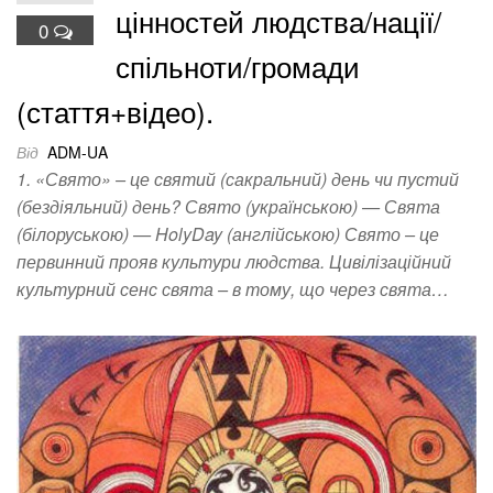
цінностей людства/нації/
0
спільноти/громади
(стаття+відео).
Від
ADM-UA
1. «Свято» – це святий (сакральний) день чи пустий
(бездіяльний) день? Свято (українською) — Свята
(білоруською) — HolyDay (англійською) Свято – це
первинний прояв культури людства. Цивілізаційний
культурний сенс свята – в тому, що через свята…