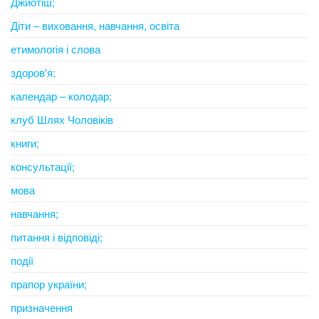
Джйотіш;
Діти – виховання, навчання, освіта
етимологія і слова
здоров'я;
календар – колодар;
клуб Шлях Чоловіків
книги;
консультації;
мова
навчання;
питання і відповіді;
події
прапор україни;
призначення