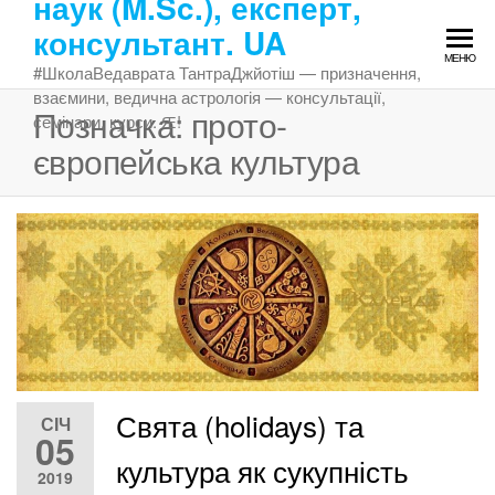
наук (M.Sc.), експерт,
Перейти
консультант. UA
до
МЕНЮ
змісту
#ШколаВедаврата ТантраДжйотіш — призначення,
взаємини, ведична астрологія — консультації,
Позначка:
прото-
семінари, курси. Ԙ!
європейська культура
Свята (holidays) та
СІЧ
05
культура як сукупність
2019