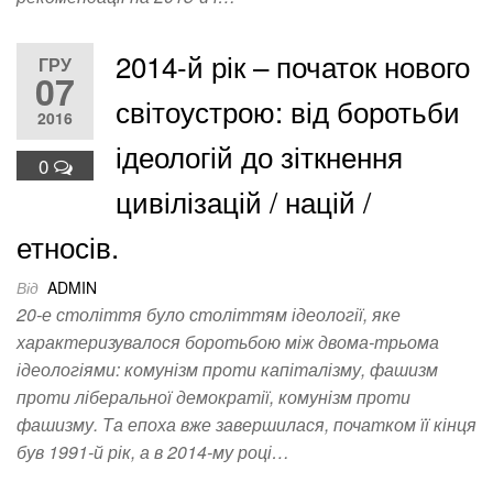
2014-й рік – початок нового
ГРУ
07
світоустрою: від боротьби
2016
ідеологій до зіткнення
0
цивілізацій / націй /
етносів.
Від
ADMIN
20-е століття було століттям ідеології, яке
характеризувалося боротьбою між двома-трьома
ідеологіями: комунізм проти капіталізму, фашизм
проти ліберальної демократії, комунізм проти
фашизму. Та епоха вже завершилася, початком її кінця
був 1991-й рік, а в 2014-му році…