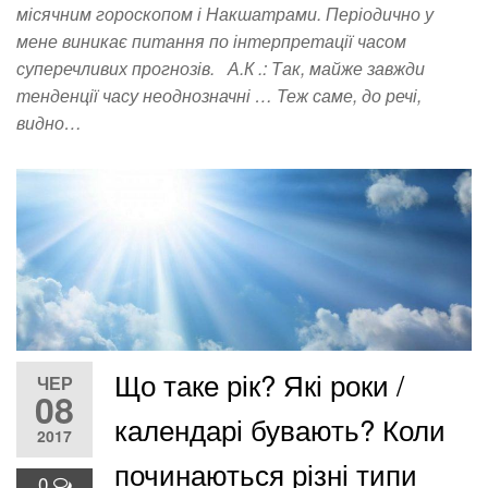
місячним гороскопом і Накшатрами. Періодично у
мене виникає питання по інтерпретації часом
суперечливих прогнозів. А.К .: Так, майже завжди
тенденції часу неоднозначні … Теж саме, до речі,
видно…
Що таке рік? Які роки /
ЧЕР
08
календарі бувають? Коли
2017
починаються різні типи
0