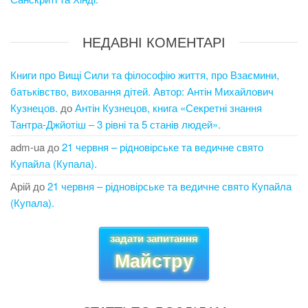
НЕДАВНІ КОМЕНТАРІ
Книги про Вищі Сили та філософію життя, про Взаємини,
батьківство, виховання дітей. Автор: Антін Михайлович
Кузнецов.
до
Антін Кузнецов, книга «Секретні знання
Тантра-Джйотіш – 3 рівні та 5 станів людей».
adm-ua
до
21 червня – рідновірське та ведичне свято
Купайла (Купала).
Арій
до
21 червня – рідновірське та ведичне свято Купайла
(Купала).
задати запитання
Майстру