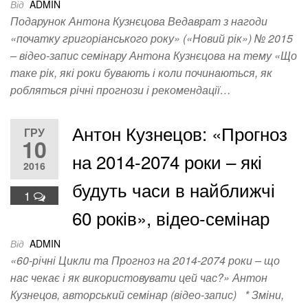
Від
ADMIN
Подарунок Антона Кузнєцова Ведаврат з нагоди
«початку григоріанського року» («Новий рік») № 2015
– відео-запис семінару Антона Кузнєцова на тему «Що
таке рік, які роки бувають і коли починаються, як
робляться річні прогнози і рекомендації…
Антон Кузнецов: «Прогноз
ГРУ
10
на 2014-2074 роки – які
2016
будуть часи в найближчі
1
60 років», відео-семінар
Від
ADMIN
«60-річні Цикли та Прогноз на 2014-2074 роки – що
нас чекає і як використовувати цей час?» Антон
Кузнецов, авторський семінар (відео-запис) * Зміни,