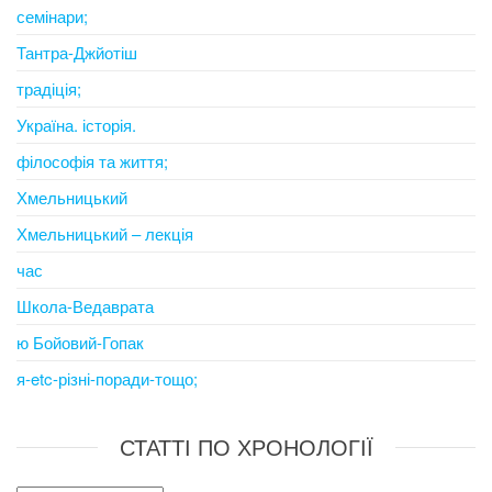
семінари;
Тантра-Джйотіш
традіція;
Україна. історія.
філософія та життя;
Хмельницький
Хмельницький – лекція
час
Школа-Ведаврата
ю Бойовий-Гопак
я-etc-різні-поради-тощо;
СТАТТІ ПО ХРОНОЛОГІЇ