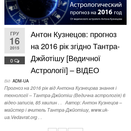
Антон Кузнецов: прогноз
ГРУ
16
на 2016 рік згідно Тантра-
2015
Джйотішу [Ведичної
0
Астрології] – ВІДЕО
Від
ADM-UA
Прогноз на 2016 рік від Антона Кузнецова знання і
технології – Тантра-Джйотіш (Ведична астрологія) 6
відео-записів, 85 хвилин . . Автор: Антон Кузнецов –
майстер і вчитель Тантра-Джйотішу, www.uk-
ua.Vedavrat.org . .