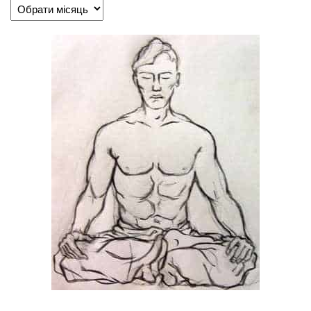
Статті
по
хронології