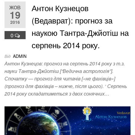
Антон Кузнецов
ЖОВ
19
(Ведаврат): прогноз за
2016
наукою Тантра-Джйотіш на
0
серпень 2014 року.
Від
ADMIN
Антон Кузнецов: прогноз на серпень 2014 року з т.з.
науки Тантра-Джйотіш [“Ведична астрологія”].
Спочатку — прогноз для читачів [«не фахівців»]
(прогноз для фахівців – нижче, після цього). ‘ Серпень
2014 року складатиметься з двох сонячних…