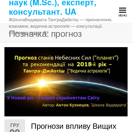
наук (M.Sc.), експерт,
Перейти
консультант. UA
до
МЕНЮ
змісту
#ШколаВедаврата ТантраДжйотіш — призначення,
взаємини, ведична астрологія — консультації,
Позначка:
прогноз
семінари, курси. Ԙ!
Прогнози впливу Вищих
ГРУ