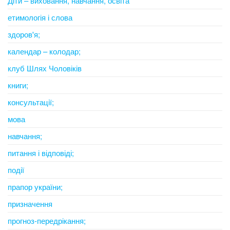
Діти – виховання, навчання, освіта
етимологія і слова
здоров'я;
календар – колодар;
клуб Шлях Чоловіків
книги;
консультації;
мова
навчання;
питання і відповіді;
події
прапор україни;
призначення
прогноз-передрікання;