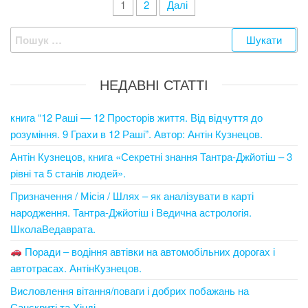
Пагінація
1
2
Далі
записів
Пошук:
НЕДАВНІ СТАТТІ
книга “12 Раші — 12 Просторів життя. Від відчуття до
розуміння. 9 Грахи в 12 Раші”. Автор: Антін Кузнецов.
Антін Кузнецов, книга «Секретні знання Тантра-Джйотіш – 3
рівні та 5 станів людей».
Призначення / Місія / Шлях – як аналізувати в карті
народження. Тантра-Джйотіш і Ведична астрологія.
ШколаВедаврата.
Поради – водіння автівки на автомобільних дорогах і
автотрасах. АнтінКузнецов.
Висловлення вітання/поваги і добрих побажань на
Санскриті та Хінді.