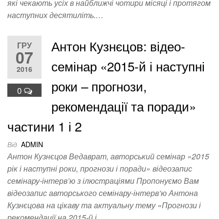
які чекають усіх в найближчі чотири місяці і протягом
наступних десятиліть.…
Антон Кузнєцов: відео-
ГРУ
07
семінар «2015-й і наступні
2016
роки – прогнози,
0
рекомендації та поради»
частини 1 і 2
Від
ADMIN
Антон Кузнєцов Ведаврат, авторський семінар «2015
рік і наступні роки, прогнози і поради» відеозапис
семінару-інтерв’ю з ілюстраціями Пропонуємо Вам
відеозапис авторського семінару-інтерв’ю Антона
Кузнєцова на цікаву та актуальну тему «Прогнози і
рекомендації на 2015-й і…