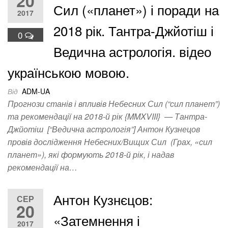
20
Сил («планет») і поради на
2017
2018 рік. Тантра-Джйотіш і
0
Ведична астрологія. відео
українською мовою.
Від
ADM-UA
Прогнози станів і впливів Небесних Сил (“сил планет”)
та рекомендації на 2018-й рік {MMXVIII} — Тантра-
Джйотіш [“Ведична астрологія”] Антон Кузнецов
провів дослідження Небесних/Вищих Сил (Грах, «сил
планет»), які формують 2018-й рік, і надав
рекомендації на…
Антон Кузнєцов:
СЕР
20
«Затемнення і
2017