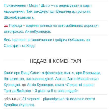
Призначення / Місія / Шлях – як аналізувати в карті
народження. Тантра-Джйотіш і Ведична астрологія.
ШколаВедаврата.
Поради – водіння автівки на автомобільних дорогах і
автотрасах. АнтінКузнецов.
Висловлення вітання/поваги і добрих побажань на
Санскриті та Хінді.
НЕДАВНІ КОМЕНТАРІ
Книги про Вищі Сили та філософію життя, про Взаємини,
батьківство, виховання дітей. Автор: Антін Михайлович
Кузнецов.
до
Антін Кузнецов, книга «Секретні знання
Тантра-Джйотіш – 3 рівні та 5 станів людей».
adm-ua
до
21 червня – рідновірське та ведичне свято
Купайла (Купала).