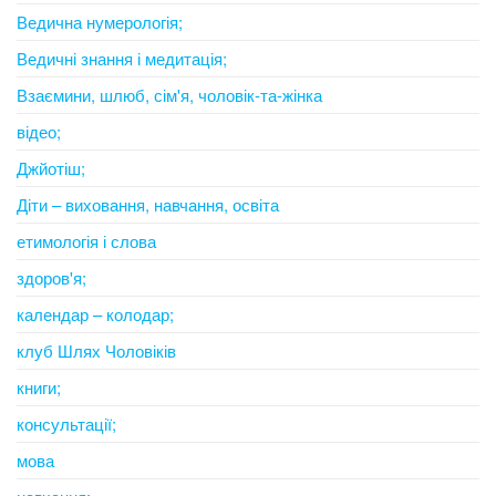
Ведична нумерологія;
Ведичні знання і медитація;
Взаємини, шлюб, сім'я, чоловік-та-жінка
відео;
Джйотіш;
Діти – виховання, навчання, освіта
етимологія і слова
здоров'я;
календар – колодар;
клуб Шлях Чоловіків
книги;
консультації;
мова