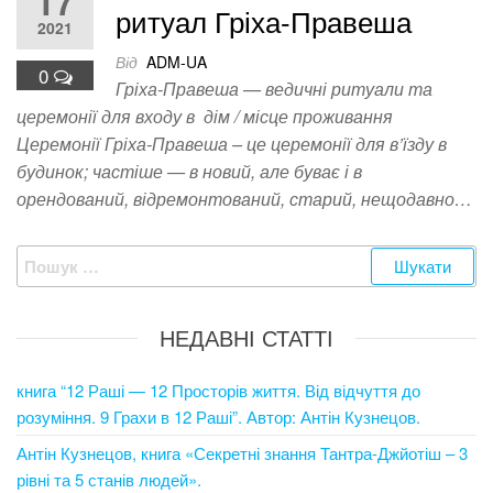
17
ритуал Гріха-Правеша
2021
Від
ADM-UA
0
Гріха-Правеша — ведичні ритуали та
церемонії для входу в дім / місце проживання
Церемонії Гріха-Правеша – це церемонії для в’їзду в
будинок; частіше — в новий, але буває і в
орендований, відремонтований, старий, нещодавно…
Пошук:
НЕДАВНІ СТАТТІ
книга “12 Раші — 12 Просторів життя. Від відчуття до
розуміння. 9 Грахи в 12 Раші”. Автор: Антін Кузнецов.
Антін Кузнецов, книга «Секретні знання Тантра-Джйотіш – 3
рівні та 5 станів людей».