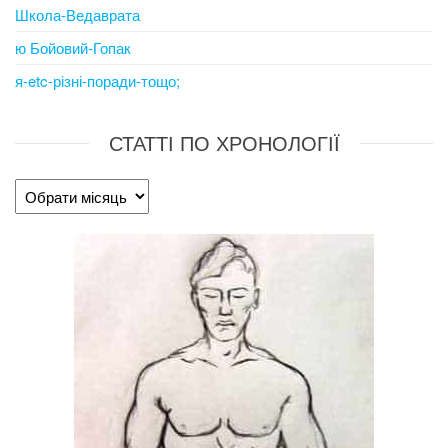
Школа-Ведаврата
ю Бойовий-Гопак
я-etc-різні-поради-тощо;
СТАТТІ ПО ХРОНОЛОГІЇ
Статті
по
хронології