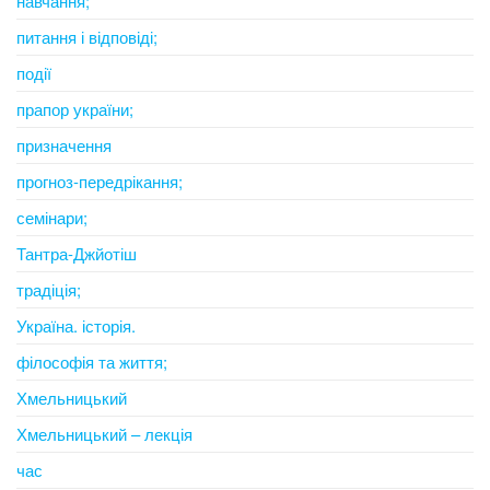
навчання;
питання і відповіді;
події
прапор україни;
призначення
прогноз-передрікання;
семінари;
Тантра-Джйотіш
традіція;
Україна. історія.
філософія та життя;
Хмельницький
Хмельницький – лекція
час