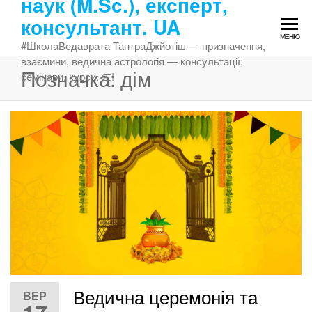
наук (M.Sc.), експерт,
Перейти
консультант. UA
до
МЕНЮ
змісту
#ШколаВедаврата ТантраДжйотіш — призначення,
взаємини, ведична астрологія — консультації,
Позначка:
дім
семінари, курси. Ԙ!
Ведична церемонія та
ВЕР