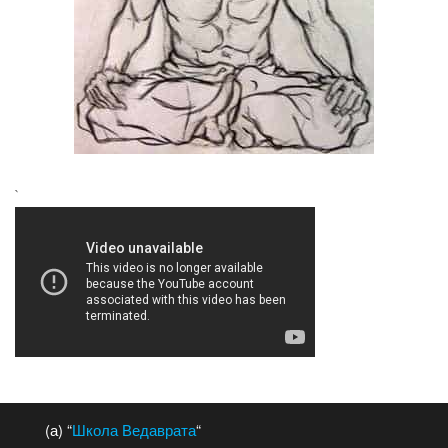
`
(а) “
Школа Ведаврата
“