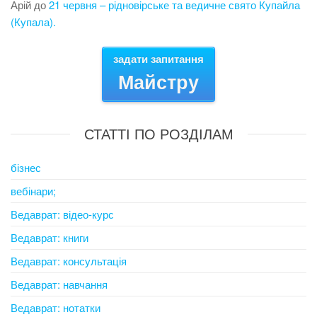
Арій
до
21 червня – рідновірське та ведичне свято Купайла
(Купала).
задати запитання
Майстру
СТАТТІ ПО РОЗДІЛАМ
бізнес
вебінари;
Ведаврат: відео-курс
Ведаврат: книги
Ведаврат: консультація
Ведаврат: навчання
Ведаврат: нотатки