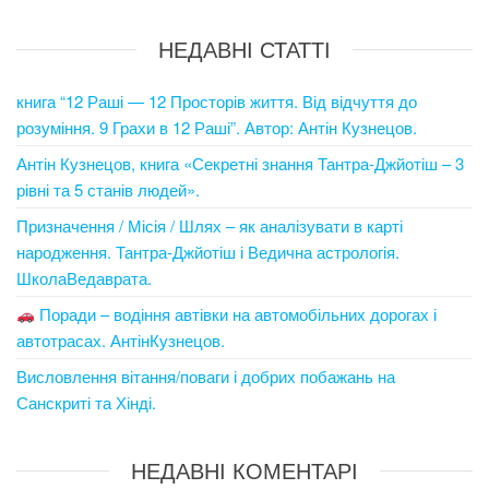
НЕДАВНІ СТАТТІ
книга “12 Раші — 12 Просторів життя. Від відчуття до
розуміння. 9 Грахи в 12 Раші”. Автор: Антін Кузнецов.
Антін Кузнецов, книга «Секретні знання Тантра-Джйотіш – 3
рівні та 5 станів людей».
Призначення / Місія / Шлях – як аналізувати в карті
народження. Тантра-Джйотіш і Ведична астрологія.
ШколаВедаврата.
Поради – водіння автівки на автомобільних дорогах і
автотрасах. АнтінКузнецов.
Висловлення вітання/поваги і добрих побажань на
Санскриті та Хінді.
НЕДАВНІ КОМЕНТАРІ