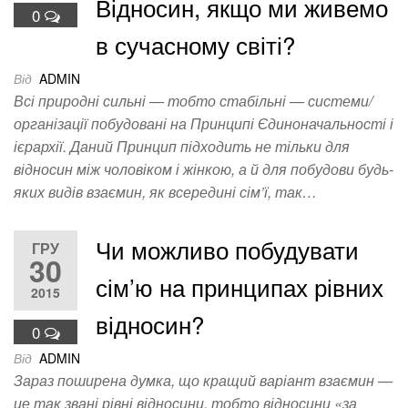
Відносин, якщо ми живемо
0
в сучасному світі?
Від
ADMIN
Всі природні сильні — тобто стабільні — системи/
організації побудовані на Принципі Єдиноначальності і
ієрархії. Даний Принцип підходить не тільки для
відносин між чоловіком і жінкою, а й для побудови будь-
яких видів взаємин, як всередині сім’ї, так…
Чи можливо побудувати
ГРУ
30
сім’ю на принципах рівних
2015
відносин?
0
Від
ADMIN
Зараз поширена думка, що кращий варіант взаємин —
це так звані рівні відносини, тобто відносини «за