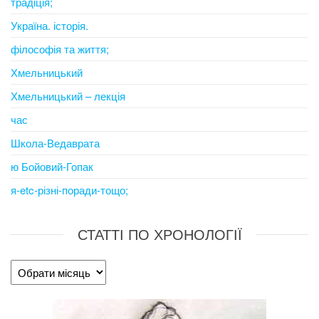
традіція;
Україна. історія.
філософія та життя;
Хмельницький
Хмельницький – лекція
час
Школа-Ведаврата
ю Бойовий-Гопак
я-etc-різні-поради-тощо;
СТАТТІ ПО ХРОНОЛОГІЇ
Статті
по
хронології