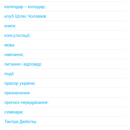
календар – колодар;
клуб Шлях Чоловіків
книги;
консультації;
мова
навчання;
питання і відповіді;
події
прапор україни;
призначення
прогноз-передрікання;
семінари;
Тантра-Джйотіш