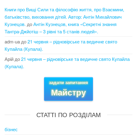
Книги про Вищі Сили та філософію життя, про Взаємини,
батьківство, виховання дітей. Автор: Антін Михайлович
Кузнецов.
до
Антін Кузнецов, книга «Секретні знання
Тантра-Джйотіш – 3 рівні та 5 станів людей».
adm-ua
до
21 червня – рідновірське та ведичне свято
Купайла (Купала).
Арій
до
21 червня – рідновірське та ведичне свято Купайла
(Купала).
задати запитання
Майстру
СТАТТІ ПО РОЗДІЛАМ
бізнес