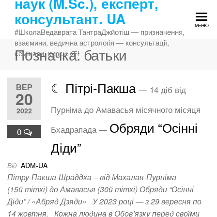
наук (M.Sc.), експерт,
Перейти
консультант. UA
до
МЕНЮ
змісту
#ШколаВедаврата ТантраДжйотіш — призначення,
взаємини, ведична астрологія — консультації,
Позначка:
батьки
семінари, курси. Ԙ!
☾ Пітрі-Пакша
ВЕР
— 14 діб від
20
Пурніма до Амавасья місячного місяця
2022
Обряди “Осінні
Бхадрапада —
0
Діди”
Від
ADM-UA
Пітру-Пакша-Шраддха – від Махалая-Пурніма
(15й тітхі) до Амавасья (30й тітхі) Обряди “Осінні
Діди” / «Абряд Дзяди» У 2023 році — з 29 вересня по
14 жовтня. Кожна людина в Обов’язку перед своїми