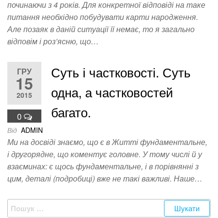
починаючи з 4 років. Для конкретної відповіді на таке
питання необхідно побудувати карти народження.
Але позаяк в даній ситуації її немає, то я загально
відповім і роз’ясню, що…
Суть і частковості. Суть
ГРУ
15
одна, а частковостей
2015
багато.
0
Від
ADMIN
Ми на досвіді знаємо, що є в Житті фундаментальне,
і другорядне, що коментує головне. У тому числі й у
взаєминах: є щось фундаментальне, і в порівнянні з
цим, деталі (подробиці) вже не такі важливі. Наше…
Пошук: