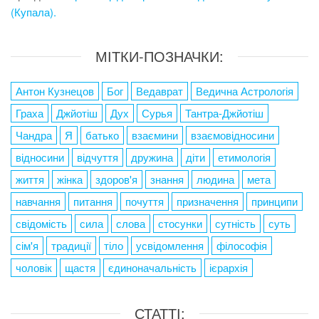
(Купала).
МІТКИ-ПОЗНАЧКИ:
Антон Кузнецов
Бог
Ведаврат
Ведична Астрологія
Граха
Джйотіш
Дух
Сурья
Тантра-Джйотіш
Чандра
Я
батько
взаємини
взаємовідносини
відносини
відчуття
дружина
діти
етимологія
життя
жінка
здоров'я
знання
людина
мета
навчання
питання
почуття
призначення
принципи
свідомість
сила
слова
стосунки
сутність
суть
сім'я
традиції
тіло
усвідомлення
філософія
чоловік
щастя
єдиноначальність
ієрархія
СТАТТІ: