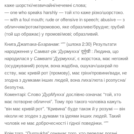
каже шорсткі/незвичайні/нечемні слова;
— one who speaks harshly — той хто каже різко/шорстоко.
— with a foul mouth; rude or offensive in speech; abusive — з
обличчям/ротом/промовою, яке образливе/брудне; грубий
(той що ображає) у промові/мові; образливий.
Книга
Джатака-Бхаранам
: “”” {
шлока
2:30} Результати
народження у Самват-рік ‘
Дурмукха
’ दुर्मुखी : Людина, що
народилася у
Самваті
‘
Дурмукха
’, є жорстока, має негожий
(осуджуваний) розум, вона жадібна, ошукач/шахрай по
єству, має кривій рот {промову}, має гріхи/провини/вади, не
згодна з думками інших людей, вона лиха/люта і розпусна/
безпутна.
Коментарі: Слово ‘
ДурМукха
’ дослівно означає “той, хто
має потворне обличчя”. Тому про такого чоловіка кажуть
“він має кривій рот”. “Кривина” буде також й у розумі — він
ніколи не згоден з думами та ідеями інших людей. Такий
чоловік не має доброчесності і гідної поведінки. “””
Крім того, “
Durmukha
” означає того, хто передає погані