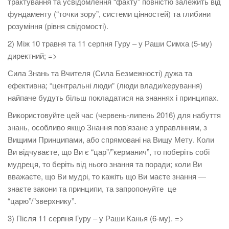
трактування та усвідомлення “факту” повністю залежить від
фундаменту (“точки зору”, системи цінностей) та глибини
розуміння (рівня свідомості).
2) Між 10 травня та 11 серпня Гуру – у Раши Симха (5-му)
директний; =>
Сила Знань та Вчителя (Сила Безмежності) дужа та
ефективна; “центральні люди” (люди влади/керування)
найпаче будуть більш покладатися на знаннях і принципах.
Використовуйте цей час (червень-липень 2016) для набуття
знань, особливо якщо Знання пов’язане з управлінням, з
Вищими Принципами, або спрямовані на Вищу Мету. Коли
Ви відчуваєте, що Ви є “цар”/”керманич”, то поберіть собі
мудреця, то беріть від нього знання та поради; коли Ви
вважаєте, що Ви мудрі, то кажіть що Ви маєте знання —
знаєте закони та принципи, та запропонуйте це
“царю”/”зверхнику”.
3) Після 11 серпня Гуру – у Раши Канья (6-му). =>