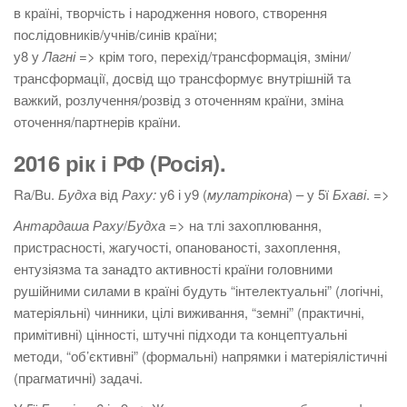
в країні, творчість і народження нового, створення
послідовників/учнів/синів країни;
у8 у
Лагні
=> крім того, перехід/трансформація, зміни/
трансформації, досвід що трансформує внутрішній та
важкий, розлучення/розвід з оточенням країни, зміна
оточення/партнерів країни.
2016 рік і РФ (Росія).
Ra/Bu.
Будха
від
Раху:
у6 і у9 (
мулатрікона
) – у 5ї
Бхаві
. =>
Антардаша
Раху
/
Будха
=> на тлі захоплювання,
пристрасності, жагучості, опанованості, захоплення,
ентузіязма та занадто активності країни головними
рушійними силами в країні будуть “інтелектуальні” (логічні,
матеріяльні) чинники, цілі виживання, “земні” (практичні,
примітивні) цінності, штучні підходи та концептуальні
методи, “об’єктивні” (формальні) напрямки і матеріялістичні
(прагматичні) задачі.