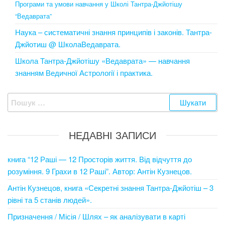
Програми та умови навчання у Школі Тантра-Джйотішу
“Ведаврата”
Наука – систематичні знання принципів і законів. Тантра-
Джйотиш @ ШколаВедаврата.
Школа Тантра-Джйотішу «Ведаврата» — навчання
знанням Ведичної Астрології і практика.
Пошук:
НЕДАВНІ ЗАПИСИ
книга “12 Раші — 12 Просторів життя. Від відчуття до
розуміння. 9 Грахи в 12 Раші”. Автор: Антін Кузнецов.
Антін Кузнецов, книга «Секретні знання Тантра-Джйотіш – 3
рівні та 5 станів людей».
Призначення / Місія / Шлях – як аналізувати в карті