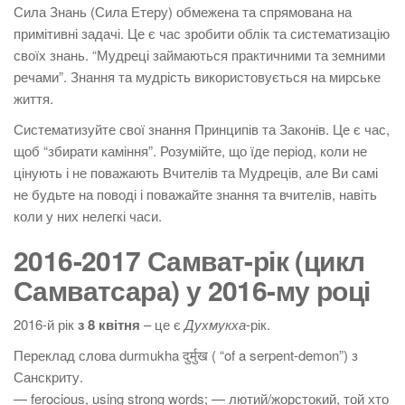
Сила Знань (Сила Етеру) обмежена та спрямована на
примітивні задачі. Це є час зробити облік та систематизацію
своїх знань. “Мудреці займаються практичними та земними
речами”. Знання та мудрість використовується на мирське
життя.
Систематизуйте свої знання Принципів та Законів. Це є час,
щоб “збирати каміння”. Розумійте, що їде період, коли не
цінують і не поважають Вчителів та Мудреців, але Ви самі
не будьте на поводі і поважайте знання та вчителів, навіть
коли у них нелегкі часи.
2016-2017 Самват-рік (цикл
Самватсара) у 2016-му році
2016-й рік
з 8 квітня
– це є
Духмукха
-рік.
Переклад слова durmukha दुर्मुख ( “of a serpent-demon”) з
Санскриту.
— ferocious, using strong words; — лютий/жорстокий, той хто