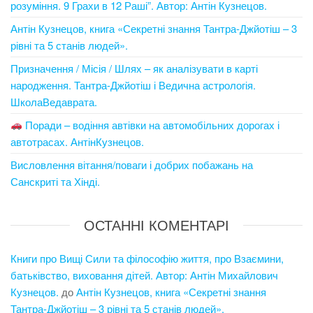
розуміння. 9 Грахи в 12 Раші”. Автор: Антін Кузнецов.
Антін Кузнецов, книга «Секретні знання Тантра-Джйотіш – 3
рівні та 5 станів людей».
Призначення / Місія / Шлях – як аналізувати в карті
народження. Тантра-Джйотіш і Ведична астрологія.
ШколаВедаврата.
Поради – водіння автівки на автомобільних дорогах і
автотрасах. АнтінКузнецов.
Висловлення вітання/поваги і добрих побажань на
Санскриті та Хінді.
ОСТАННІ КОМЕНТАРІ
Книги про Вищі Сили та філософію життя, про Взаємини,
батьківство, виховання дітей. Автор: Антін Михайлович
Кузнецов.
до
Антін Кузнецов, книга «Секретні знання
Тантра-Джйотіш – 3 рівні та 5 станів людей».