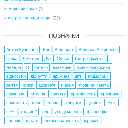
ю Бойовий-Гопак
(1)
я-etc-різні-поради-тощо;
(22)
ПОЗНАЧКИ
Антон Кузнецов
Бог
Ведаврат
Ведична Астрологія
Граха
Джйотіш
Дух
Сурья
Тантра-Джйотіш
Чандра
Я
батько
взаємини
взаємовідносини
відносини
відчуття
дружина
діти
етимологія
життя
жінка
здоров'я
знання
людина
мета
навчання
питання
почуття
призначення
принципи
свідомість
сила
слова
стосунки
сутність
суть
сім'я
традиції
тіло
усвідомлення
філософія
чоловік
щастя
єдиноначальність
ієрархія