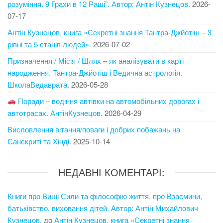
розуміння. 9 Грахи в 12 Раші”. Автор: Антін Кузнецов.
2026-
07-17
Антін Кузнецов, книга «Секретні знання Тантра-Джйотіш – 3
рівні та 5 станів людей».
2026-07-02
Призначення / Місія / Шлях – як аналізувати в карті
народження. Тантра-Джйотіш і Ведична астрологія.
ШколаВедаврата.
2026-05-28
Поради – водіння автівки на автомобільних дорогах і
автотрасах. АнтінКузнецов.
2026-04-29
Висловлення вітання/поваги і добрих побажань на
Санскриті та Хінді.
2025-10-14
НЕДАВНІ КОМЕНТАРІ:
Книги про Вищі Сили та філософію життя, про Взаємини,
батьківство, виховання дітей. Автор: Антін Михайлович
Кузнецов.
до
Антін Кузнецов, книга «Секретні знання