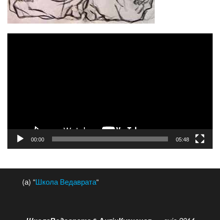
Відеопрогравач
00:00
05:48
(а) “
Школа Ведаврата
“