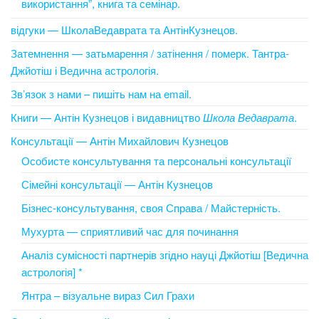
використання”, книга та семінар.
відгуки — ШколаВедаврата та АнтінКузнецов.
Затемнення — затьмарення / затінення / померк. Тантра-
Джйотіш і Ведична астрологія.
Зв’язок з нами – пишіть нам на email.
Книги — Антін Кузнецов і видавництво
Школа Ведаврата
.
Консультації — Антін Михайлович Кузнецов
Особисте консультування та персональні консультації
Сімейні консультації — Антін Кузнецов
Бізнес-консультування, своя Справа / Майстерність.
Мухурта — сприятливий час для починання
Аналіз сумісності партнерів згідно науці Джйотіш [Ведична
астрологія] *
Янтра – візуальне вираз Сил Грахи