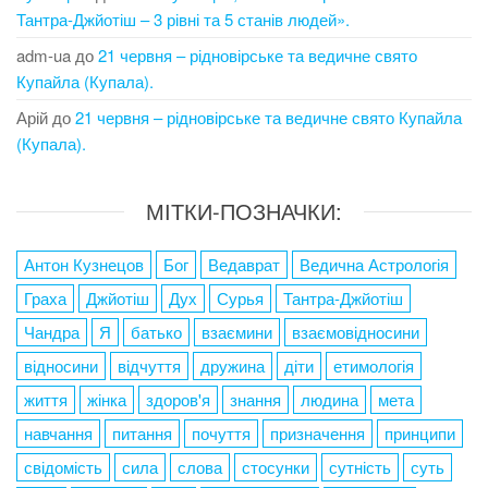
Тантра-Джйотіш – 3 рівні та 5 станів людей».
adm-ua
до
21 червня – рідновірське та ведичне свято
Купайла (Купала).
Арій
до
21 червня – рідновірське та ведичне свято Купайла
(Купала).
МІТКИ-ПОЗНАЧКИ:
Антон Кузнецов
Бог
Ведаврат
Ведична Астрологія
Граха
Джйотіш
Дух
Сурья
Тантра-Джйотіш
Чандра
Я
батько
взаємини
взаємовідносини
відносини
відчуття
дружина
діти
етимологія
життя
жінка
здоров'я
знання
людина
мета
навчання
питання
почуття
призначення
принципи
свідомість
сила
слова
стосунки
сутність
суть