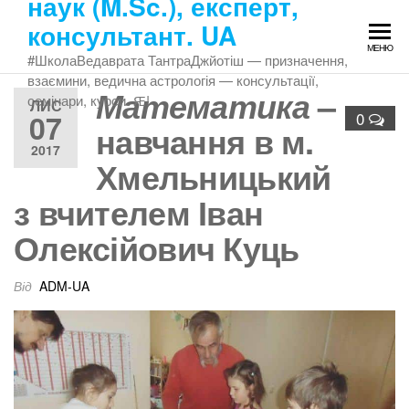
наук (M.Sc.), експерт,
Перейти
консультант. UA
до
МЕНЮ
змісту
#ШколаВедаврата ТантраДжйотіш — призначення,
взаємини, ведична астрологія — консультації,
–
Математика
семінари, курси. Ԙ!
ЛИС
07
0
навчання в м.
2017
Хмельницький
з вчителем
Іван
Олексійович Куць
Від
ADM-UA