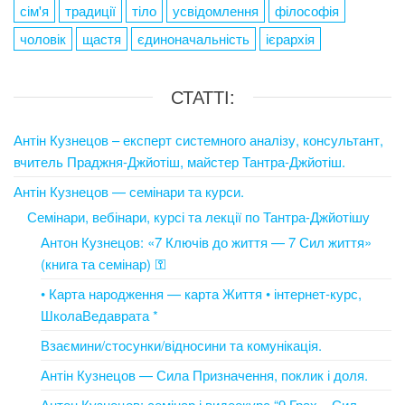
сім'я
традиції
тіло
усвідомлення
філософія
чоловік
щастя
єдиноначальність
ієрархія
СТАТТІ:
Антін Кузнецов – експерт системного аналізу, консультант,
вчитель Праджня-Джйотіш, майстер Тантра-Джйотіш.
Антін Кузнецов — семінари та курси.
Семінари, вебінари, курсі та лекції по Тантра-Джйотішу
Антон Кузнецов: «7 Ключів до життя — 7 Сил життя»
(книга та семінар) ⚿
• Карта народження — карта Життя • інтернет-курс,
ШколаВедаврата *
Взаємини/стосунки/відносини та комунікація.
Антін Кузнецов — Сила Призначення, поклик і доля.
Антон Кузнецов: семінар і видеокурс “9 Грах – Сил