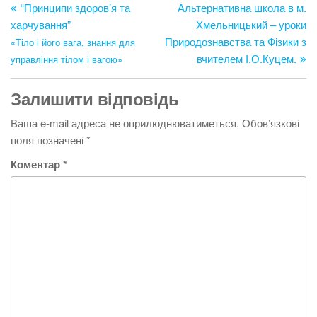
запис
за
“Принципи здоров’я та
Альтернативна школа в м.
записів
харчування”
Хмельницький – уроки
Природознавства та Фізики з
«Тіло і його вага, знання для
вчителем І.О.Куцем.
управління тілом і вагою»
Залишити відповідь
Ваша e-mail адреса не оприлюднюватиметься.
Обов’язкові
поля позначені
*
Коментар
*