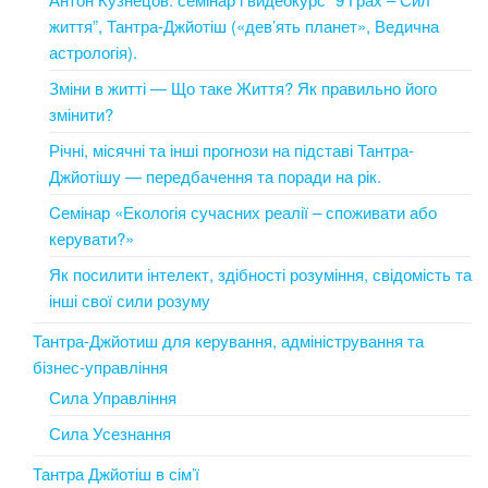
життя”, Тантра-Джйотіш («дев’ять планет», Ведична
астрологія).
Зміни в житті — Що таке Життя? Як правильно його
змінити?
Річні, місячні та інші прогнози на підставі Тантра-
Джйотішу — передбачення та поради на рік.
Cемінар «Екологія сучасних реалії – споживати або
керувати?»
Як посилити інтелект, здібності розуміння, свідомість та
інші свої сили розуму
Тантра-Джйотиш для керування, адміністрування та
бізнес-управління
Сила Управління
Сила Усезнання
Тантра Джйотіш в сім’ї