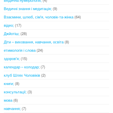
Ведична нумерологія;
(4)
Ведичні знання і медитація;
(9)
Взаємини, шлюб, сім'я, чоловік-та-жінка
(64)
відео;
(17)
Джйотіш;
(28)
Діти – виховання, навчання, освіта
(8)
етимологія і слова
(24)
здоров'я;
(15)
календар – колодар;
(7)
клуб Шлях Чоловіків
(2)
книги;
(8)
консультації;
(3)
мова
(6)
навчання;
(7)