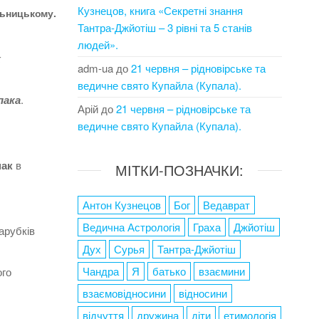
Кузнецов, книга «Секретні знання
льницькому.
Тантра-Джйотіш – 3 рівні та 5 станів
людей».
к
adm-ua
до
21 червня – рідновірське та
ведичне свято Купайла (Купала).
пака
.
Арій
до
21 червня – рідновірське та
ведичне свято Купайла (Купала).
пак
в
МІТКИ-ПОЗНАЧКИ:
Антон Кузнецов
Бог
Ведаврат
Ведична Астрологія
Граха
Джйотіш
парубків
Дух
Сурья
Тантра-Джйотіш
Чандра
Я
батько
взаємини
ого
взаємовідносини
відносини
відчуття
дружина
діти
етимологія