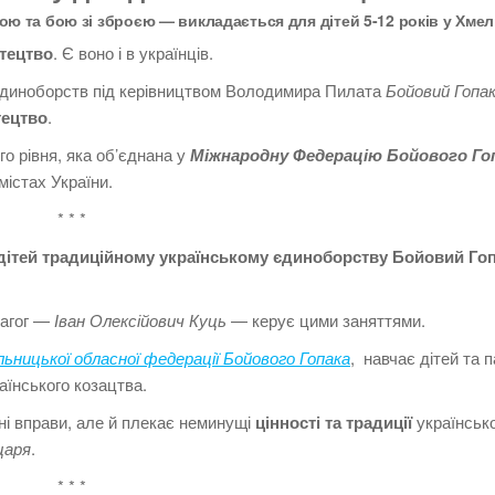
ю та бою зі зброєю — викладається для дітей 5-12 років у Хме
тецтво
. Є воно і в українців.
 з єдиноборств під керівництвом Володимира Пилата
Бойовий Гопа
тецтво
.
о рівня, яка об’єднана у
Міжнародну Федерацію Бойового Го
містах України.
* * *
дітей традиційному українському єдиноборству Бойовий Го
дагог —
Іван Олексійович Куць
— керує цими заняттями.
ьницької обласної федерації Бойового Гопака
, навчає дітей та 
раїнського козацтва.
сні вправи, але й плекає неминущі
цінності та традиції
українськ
царя
.
* * *