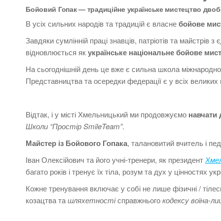
Бойовий Гопак — традиційне українське мистецтво двобо
В усіх сильних народів та традицій є власне
бойове мис
Завдяки сумлінній праці знавців, патріотів та майстрів
відновлюється як
українське національне бойове мис
На сьогоднішній день це вже є сильна школа міжнародног
Представництва та осередки федерації є у всіх великих 
Відтак, і у місті Хмельницький ми продовжуємо
навчати 
Школи “Простір SmileTeam”
.
Майстер із Бойового Гопака
, талановитий вчитель і пе
Іван Олексійович та його учні-тренери, як президент
Хмел
багато років і тренує їх тіла, розум та дух у цінностях ук
Кожне тренування включає у собі не лише фізичні / тіле
козацтва та
шляхетності
справжнього
кодексу воїна-ли