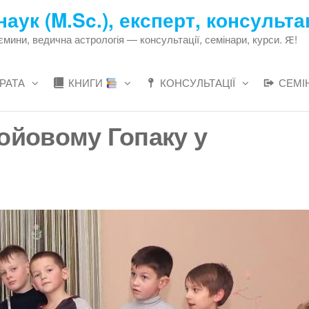
наук (M.Sc.), експерт, консульта
ни, ведична астрологія — консультації, семінари, курси. Ԙ!
РАТА
КНИГИ
КОНСУЛЬТАЦІЇ
СЕМІ
ойовому Гопаку у