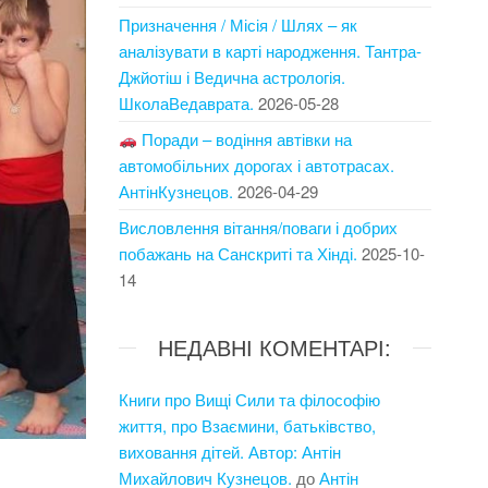
Призначення / Місія / Шлях – як
аналізувати в карті народження. Тантра-
Джйотіш і Ведична астрологія.
ШколаВедаврата.
2026-05-28
Поради – водіння автівки на
автомобільних дорогах і автотрасах.
АнтінКузнецов.
2026-04-29
Висловлення вітання/поваги і добрих
побажань на Санскриті та Хінді.
2025-10-
14
НЕДАВНІ КОМЕНТАРІ:
Книги про Вищі Сили та філософію
життя, про Взаємини, батьківство,
виховання дітей. Автор: Антін
Михайлович Кузнецов.
до
Антін