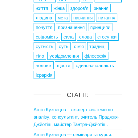
життя
жінка
здоров'я
знання
людина
мета
навчання
питання
почуття
призначення
принципи
свідомість
сила
слова
стосунки
сутність
суть
сім'я
традиції
тіло
усвідомлення
філософія
чоловік
щастя
єдиноначальність
ієрархія
СТАТТІ:
Антін Кузнецов – експерт системного
аналізу, консультант, вчитель Праджня-
Джйотіш, майстер Тантра-Джйотіш.
Антін Кузнецов — семінари та курси.