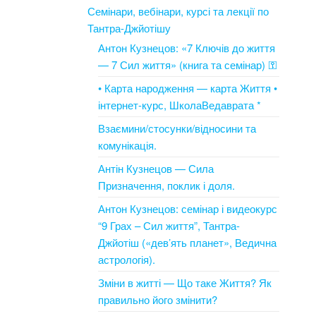
Семінари, вебінари, курсі та лекції по
Тантра-Джйотішу
Антон Кузнецов: «7 Ключів до життя
— 7 Сил життя» (книга та семінар) ⚿
• Карта народження — карта Життя •
інтернет-курс, ШколаВедаврата *
Взаємини/стосунки/відносини та
комунікація.
Антін Кузнецов — Сила
Призначення, поклик і доля.
Антон Кузнецов: семінар і видеокурс
“9 Грах – Сил життя”, Тантра-
Джйотіш («дев’ять планет», Ведична
астрологія).
Зміни в житті — Що таке Життя? Як
правильно його змінити?