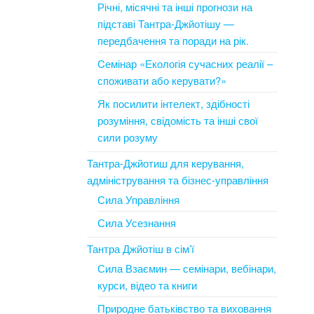
Річні, місячні та інші прогнози на
підставі Тантра-Джйотішу —
передбачення та поради на рік.
Cемінар «Екологія сучасних реалії –
споживати або керувати?»
Як посилити інтелект, здібності
розуміння, свідомість та інші свої
сили розуму
Тантра-Джйотиш для керування,
адміністрування та бізнес-управління
Сила Управління
Сила Усезнання
Тантра Джйотіш в сім’ї
Сила Взаємин — семінари, вебінари,
курси, відео та книги
Природне батьківство та виховання