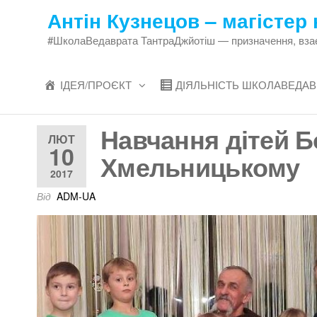
Перейти
Антін Кузнецов – магістер 
до
#ШколаВедаврата ТантраДжйотіш — призначення, взаєми
змісту
ІДЕЯ/ПРОЄКТ
ДІЯЛЬНІСТЬ ШКОЛАВЕДАВ
Навчання дітей Б
ЛЮТ
10
Хмельницькому
2017
Від
ADM-UA