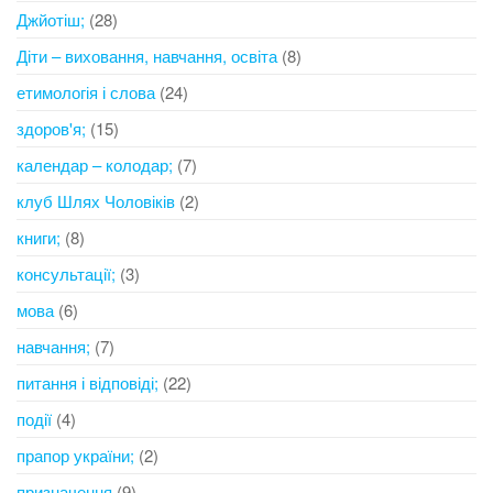
Джйотіш;
(28)
Діти – виховання, навчання, освіта
(8)
етимологія і слова
(24)
здоров'я;
(15)
календар – колодар;
(7)
клуб Шлях Чоловіків
(2)
книги;
(8)
консультації;
(3)
мова
(6)
навчання;
(7)
питання і відповіді;
(22)
події
(4)
прапор україни;
(2)
призначення
(9)