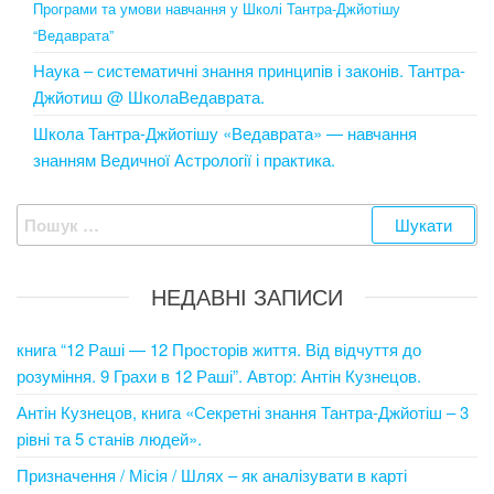
Програми та умови навчання у Школі Тантра-Джйотішу
“Ведаврата”
Наука – систематичні знання принципів і законів. Тантра-
Джйотиш @ ШколаВедаврата.
Школа Тантра-Джйотішу «Ведаврата» — навчання
знанням Ведичної Астрології і практика.
Пошук:
НЕДАВНІ ЗАПИСИ
книга “12 Раші — 12 Просторів життя. Від відчуття до
розуміння. 9 Грахи в 12 Раші”. Автор: Антін Кузнецов.
Антін Кузнецов, книга «Секретні знання Тантра-Джйотіш – 3
рівні та 5 станів людей».
Призначення / Місія / Шлях – як аналізувати в карті