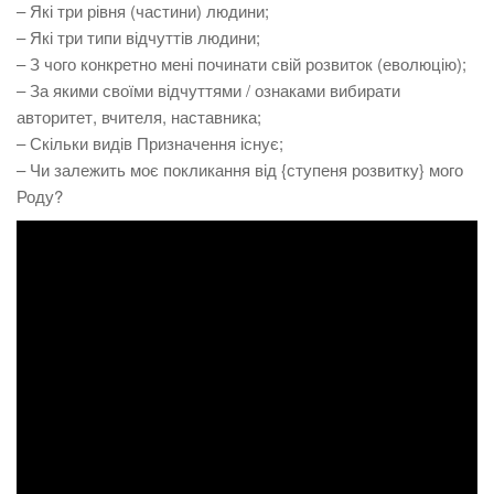
– Які три рівня (частини) людини;
– Які три типи відчуттів людини;
– З чого конкретно мені починати свій розвиток (еволюцію);
– За якими своїми відчуттями / ознаками вибирати
авторитет, вчителя, наставника;
– Скільки видів Призначення існує;
– Чи залежить моє покликання від {ступеня розвитку} мого
Роду?