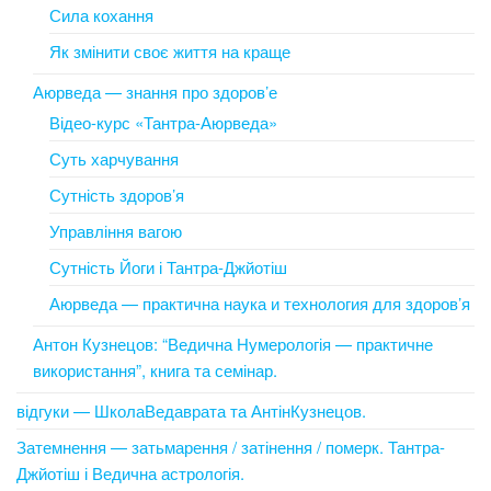
Сила кохання
Як змінити своє життя на краще
Аюрведа — знання про здоров’е
Відео-курс «Тантра-Аюрведа»
Суть харчування
Сутність здоров’я
Управління вагою
Сутність Йоги і Тантра-Джйотіш
Аюрведа — практична наука и технология для здоров’я
Антон Кузнецов: “Ведична Нумерологія — практичне
використання”, книга та семінар.
відгуки — ШколаВедаврата та АнтінКузнецов.
Затемнення — затьмарення / затінення / померк. Тантра-
Джйотіш і Ведична астрологія.