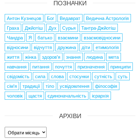
ПОЗНАЧКИ
Антон Кузнецов
Бог
Ведаврат
Ведична Астрологія
Граха
Джйотіш
Дух
Сурья
Тантра-Джйотіш
Чандра
Я
батько
взаємини
взаємовідносини
відносини
відчуття
дружина
діти
етимологія
життя
жінка
здоров'я
знання
людина
мета
навчання
питання
почуття
призначення
принципи
свідомість
сила
слова
стосунки
сутність
суть
сім'я
традиції
тіло
усвідомлення
філософія
чоловік
щастя
єдиноначальність
ієрархія
АРХІВИ
Архіви