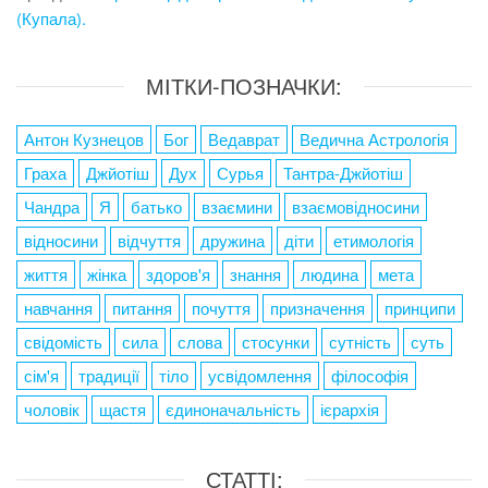
(Купала).
МІТКИ-ПОЗНАЧКИ:
Антон Кузнецов
Бог
Ведаврат
Ведична Астрологія
Граха
Джйотіш
Дух
Сурья
Тантра-Джйотіш
Чандра
Я
батько
взаємини
взаємовідносини
відносини
відчуття
дружина
діти
етимологія
життя
жінка
здоров'я
знання
людина
мета
навчання
питання
почуття
призначення
принципи
свідомість
сила
слова
стосунки
сутність
суть
сім'я
традиції
тіло
усвідомлення
філософія
чоловік
щастя
єдиноначальність
ієрархія
СТАТТІ: