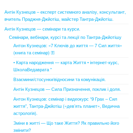
Антін Кузнецов – експерт системного аналізу, консультант,
вчитель Праджня-Джйотіш, майстер Тантра-Джйотіш.
Антін Кузнецов — семінари та курси.
Семінари, вебінари, курсі та лекції по Тантра-Джйотішу
Антон Кузнецов: «7 Ключів до життя — 7 Сил життя»
(книга та семінар) ⚿
• Карта народження — карта Життя • інтернет-курс,
ШколаВедаврата *
Взаємини/стосунки/відносини та комунікація.
Антін Кузнецов — Сила Призначення, поклик і доля.
Антон Кузнецов: семінар і видеокурс “9 Грах – Сил
життя”, Тантра-Джйотіш («дев’ять планет», Ведична
астрологія).
Зміни в житті — Що таке Життя? Як правильно його
змінити?