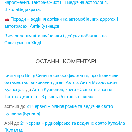
народження. Тантра-Джйотіш і Ведична астрологія.
ШколаВедаврата.
Поради – водіння автівки на автомобільних дорогах і
автотрасах. АнтінКузнецов.
Висловлення вітання/поваги і добрих побажань на
Санскриті та Хінді.
ОСТАННІ КОМЕНТАРІ
Книги про Вищі Сили та філософію життя, про Взаємини,
батьківство, виховання дітей. Автор: Антін Михайлович
Кузнецов.
до
Антін Кузнецов, книга «Секретні знання
Тантра-Джйотіш – 3 рівні та 5 станів людей».
adm-ua
до
21 червня – рідновірське та ведичне свято
Купайла (Купала).
Арій
до
21 червня – рідновірське та ведичне свято Купайла
(Купала).