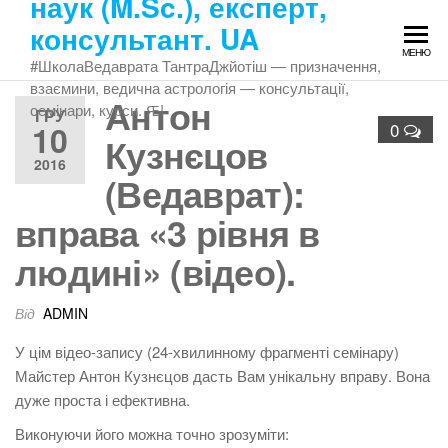
наук (M.Sc.), експерт,
Перейти
консультант. UA
до
МЕНЮ
змісту
#ШколаВедаврата ТантраДжйотіш — призначення,
взаємини, ведична астрологія — консультації,
Антон
семінари, курси. Ԙ!
ГРУ
10
0
Кузнєцов
2016
(Ведаврат):
вправа «3 рівня в
людині» (відео).
Від
ADMIN
У цім відео-запису (24-хвилинному фрагменті семінару)
Майстер Антон Кузнєцов дасть Вам унікальну вправу. Вона
дуже проста і ефективна.
Виконуючи його можна точно зрозуміти: