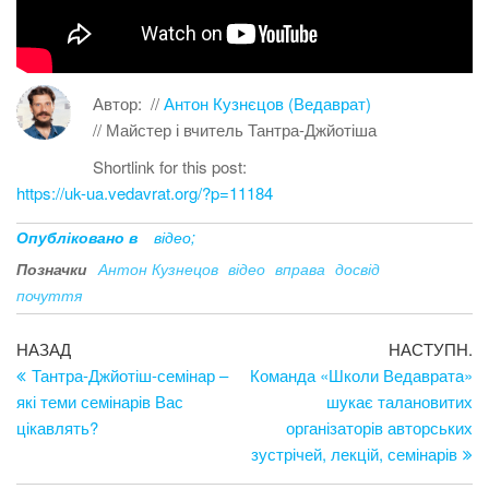
Автор:
//
Антон Кузнєцов (Ведаврат)
// Майстер і вчитель Тантра-Джйотіша
Shortlink for this post:
https://uk-ua.vedavrat.org/?p=11184
Опубліковано в
відео;
Позначки
Антон Кузнецов
відео
вправа
досвід
почуття
Навігація
Попередній
Н
НАЗАД
НАСТУПН.
запис
за
Тантра-Джйотіш-семінар –
Команда «Школи Ведаврата»
записів
які теми семінарів Вас
шукає талановитих
цікавлять?
організаторів авторських
зустрічей, лекцій, семінарів