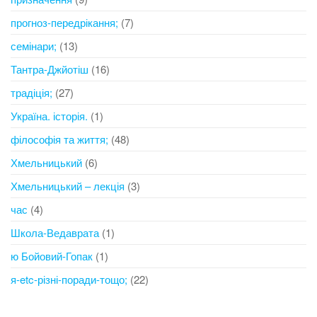
прогноз-передрікання;
(7)
семінари;
(13)
Тантра-Джйотіш
(16)
традіція;
(27)
Україна. історія.
(1)
філософія та життя;
(48)
Хмельницький
(6)
Хмельницький – лекція
(3)
час
(4)
Школа-Ведаврата
(1)
ю Бойовий-Гопак
(1)
я-etc-різні-поради-тощо;
(22)