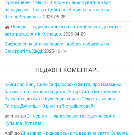
Призначення / Місія / Шлях – як аналізувати в карті
народження. Тантра-Джйотіш і Ведична астрологія.
ШколаВедаврата.
2026-05-28
Поради – водіння автівки на автомобільних дорогах і
автотрасах. АнтінКузнецов.
2026-04-29
Висловлення вітання/поваги і добрих побажань на
Санскриті та Хінді.
2025-10-14
НЕДАВНІ КОМЕНТАРІ:
Книги про Вищі Сили та філософію життя, про Взаємини,
батьківство, виховання дітей. Автор: Антін Михайлович
Кузнецов.
до
Антін Кузнецов, книга «Секретні знання
Тантра-Джйотіш – 3 рівні та 5 станів людей».
adm-ua
до
21 червня – рідновірське та ведичне свято
Купайла (Купала).
Арій
до
21 червня – рідновірське та ведичне свято Купайла