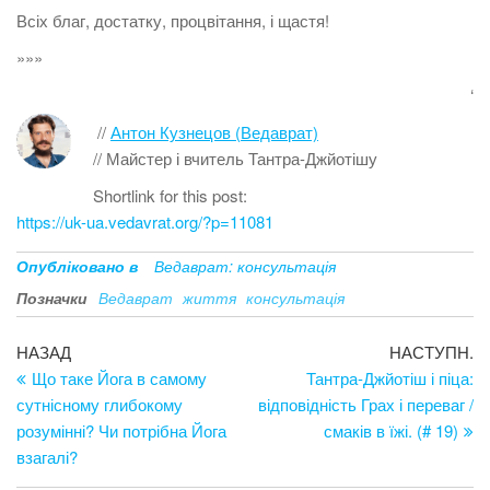
Всіх благ, достатку, процвітання, і щастя!
»»»
‘
//
Антон Кузнецов (Ведаврат)
// Майстер і вчитель Тантра-Джйотішу
Shortlink for this post:
https://uk-ua.vedavrat.org/?p=11081
Опубліковано в
Ведаврат: консультація
Позначки
Ведаврат
життя
консультація
Навігація
Попередній
Н
НАЗАД
НАСТУПН.
запис
за
Що таке Йога в самому
Тантра-Джйотіш і піца:
записів
сутнісному глибокому
відповідність Грах і переваг /
розумінні? Чи потрібна Йога
смаків в їжі. (# 19)
взагалі?