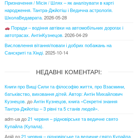
Призначення / Місія / Шлях – як аналізувати в карті
народження. Тантра-Джйотіш і Ведична астрологія.
ШколаВедаврата.
2026-05-28
Поради – водіння автівки на автомобільних дорогах і
автотрасах. АнтінКузнецов.
2026-04-29
Висловлення вітання/поваги і добрих побажань на
Санскриті та Хінді.
2025-10-14
НЕДАВНІ КОМЕНТАРІ:
Книги про Вищі Сили та філософію життя, про Взаємини,
батьківство, виховання дітей. Автор: Антін Михайлович
Кузнецов.
до
Антін Кузнецов, книга «Секретні знання
Тантра-Джйотіш – 3 рівні та 5 станів людей».
adm-ua
до
21 червня – рідновірське та ведичне свято
Купайла (Купала).
Арій
до
21 червня – рідновірське та ведичне свято Купайла