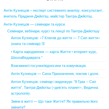
Антін Кузнецов – експерт системного аналізу, консультант,
вчитель Праджня-Джйотіш, майстер Тантра-Джйотіш.
Антін Кузнецов — семінари та курси.
Семінари, вебінари, курсі та лекції по Тантра-Джйотішу
Антон Кузнецов: «7 Ключів до життя — 7 Сил життя»
(книга та семінар) ⚿
• Карта народження — карта Життя • інтернет-курс,
ШколаВедаврата *
Взаємини/стосунки/відносини та комунікація.
Антін Кузнецов — Сила Призначення, поклик і доля.
Антон Кузнецов: семінар і видеокурс “9 Грах – Сил
життя”, Тантра-Джйотіш («дев’ять планет», Ведична
астрологія).
Зміни в житті — Що таке Життя? Як правильно його
змінити?