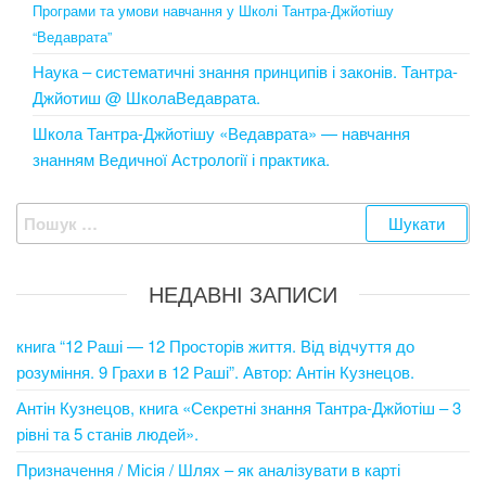
Програми та умови навчання у Школі Тантра-Джйотішу
“Ведаврата”
Наука – систематичні знання принципів і законів. Тантра-
Джйотиш @ ШколаВедаврата.
Школа Тантра-Джйотішу «Ведаврата» — навчання
знанням Ведичної Астрології і практика.
Пошук:
НЕДАВНІ ЗАПИСИ
книга “12 Раші — 12 Просторів життя. Від відчуття до
розуміння. 9 Грахи в 12 Раші”. Автор: Антін Кузнецов.
Антін Кузнецов, книга «Секретні знання Тантра-Джйотіш – 3
рівні та 5 станів людей».
Призначення / Місія / Шлях – як аналізувати в карті