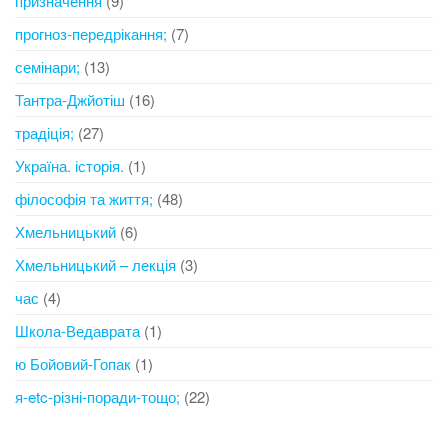
призначення
(9)
прогноз-передрікання;
(7)
семінари;
(13)
Тантра-Джйотіш
(16)
традіція;
(27)
Україна. історія.
(1)
філософія та життя;
(48)
Хмельницький
(6)
Хмельницький – лекція
(3)
час
(4)
Школа-Ведаврата
(1)
ю Бойовий-Гопак
(1)
я-etc-різні-поради-тощо;
(22)