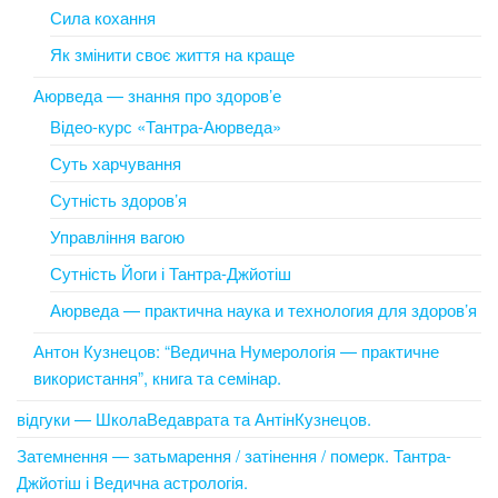
Сила кохання
Як змінити своє життя на краще
Аюрведа — знання про здоров’е
Відео-курс «Тантра-Аюрведа»
Суть харчування
Сутність здоров’я
Управління вагою
Сутність Йоги і Тантра-Джйотіш
Аюрведа — практична наука и технология для здоров’я
Антон Кузнецов: “Ведична Нумерологія — практичне
використання”, книга та семінар.
відгуки — ШколаВедаврата та АнтінКузнецов.
Затемнення — затьмарення / затінення / померк. Тантра-
Джйотіш і Ведична астрологія.