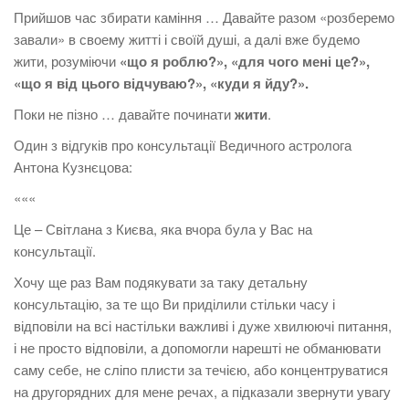
Прийшов час збирати каміння … Давайте разом «розберемо
завали» в своему житті і своїй душі, а далі вже будемо
жити, розуміючи
«що я роблю?», «для чого мені це?»,
«що я від цього відчуваю?», «куди я йду?
».
Поки не пізно … давайте починати
жити
.
Один з відгуків про консультації Ведичного астролога
Антона Кузнєцова:
«««
Це – Світлана з Києва, яка вчора була у Вас на
консультації.
Хочу ще раз Вам подякувати за таку детальну
консультацію, за те що Ви приділили стільки часу і
відповіли на всі настільки важливі і дуже хвилюючі питання,
і не просто відповіли, а допомогли нарешті не обманювати
саму себе, не сліпо плисти за течією, або концентруватися
на другорядних для мене речах, а підказали звернути увагу