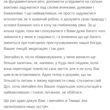
на фундаментальні речі, допомогли усвідомити на скільки
важливо задуматися над своїми вчинками, думками і
бажаннями. І що найважливіше, не просто задуматися
інтелектом, як я зазвичай роблю, а зрозуміти свою природу і
основні бажання чого я хочу на глибинному рівні. За ці
кілька годин, поки ми спілкувалися з Вами дуже багато чого
змінилося у мене в свідомості, і я впевнена що ще багато
зміниться при повторних прослуховуваннях нашої бесіди,
Ваших лекцій, медитаціях і так далі.
Звичайно ж, після обмірковування, у мене виникло ще
більше запитань, як, напевно, у будь-якої людини, коли
вона переглядає повністю своє життя, але я не хочу Вас
цим всім втомлювати. Адже тепер я розумію, що на
більшість питань я зможу відповісти сама, слухаючи свій
Дух, хоча звичайно без Ваших подальших консультацій в
найважливіших і тонких питаннях, не обійтися.
Ще раз щиро дякую Вам, і звичайно ж Тамарі, яка
організувала нашу зустріч.