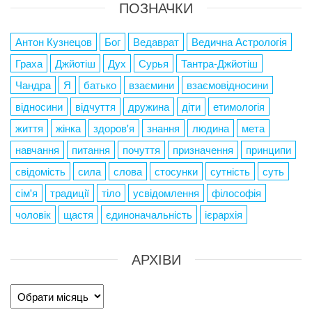
ПОЗНАЧКИ
Антон Кузнецов
Бог
Ведаврат
Ведична Астрологія
Граха
Джйотіш
Дух
Сурья
Тантра-Джйотіш
Чандра
Я
батько
взаємини
взаємовідносини
відносини
відчуття
дружина
діти
етимологія
життя
жінка
здоров'я
знання
людина
мета
навчання
питання
почуття
призначення
принципи
свідомість
сила
слова
стосунки
сутність
суть
сім'я
традиції
тіло
усвідомлення
філософія
чоловік
щастя
єдиноначальність
ієрархія
АРХІВИ
Архіви