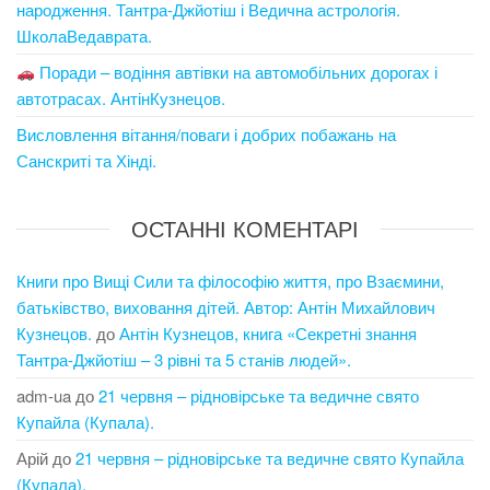
народження. Тантра-Джйотіш і Ведична астрологія.
ШколаВедаврата.
Поради – водіння автівки на автомобільних дорогах і
автотрасах. АнтінКузнецов.
Висловлення вітання/поваги і добрих побажань на
Санскриті та Хінді.
ОСТАННІ КОМЕНТАРІ
Книги про Вищі Сили та філософію життя, про Взаємини,
батьківство, виховання дітей. Автор: Антін Михайлович
Кузнецов.
до
Антін Кузнецов, книга «Секретні знання
Тантра-Джйотіш – 3 рівні та 5 станів людей».
adm-ua
до
21 червня – рідновірське та ведичне свято
Купайла (Купала).
Арій
до
21 червня – рідновірське та ведичне свято Купайла
(Купала).