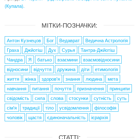
(Купала).
МІТКИ-ПОЗНАЧКИ:
Антон Кузнецов
Бог
Ведаврат
Ведична Астрологія
Граха
Джйотіш
Дух
Сурья
Тантра-Джйотіш
Чандра
Я
батько
взаємини
взаємовідносини
відносини
відчуття
дружина
діти
етимологія
життя
жінка
здоров'я
знання
людина
мета
навчання
питання
почуття
призначення
принципи
свідомість
сила
слова
стосунки
сутність
суть
сім'я
традиції
тіло
усвідомлення
філософія
чоловік
щастя
єдиноначальність
ієрархія
СТАТТІ: