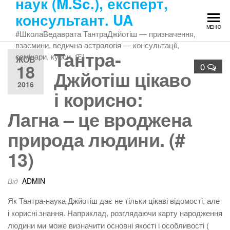
наук (M.Sc.), експерт,
Перейти
консультант. UA
до
МЕНЮ
змісту
#ШколаВедаврата ТантраДжйотіш — призначення,
взаємини, ведична астрологія — консультації,
Тантра-
семінари, курси. Ԙ!
ЖОВ
18
0
Джйотіш цікаво
2016
і корисно:
Лагна – це вроджена
природа людини. (#
13)
Від
ADMIN
Як Тантра-наука Джйотіш дає не тільки цікаві відомості, але
і корисні знання. Наприклад, розглядаючи карту народження
людини ми може визначити основні якості і особливості (