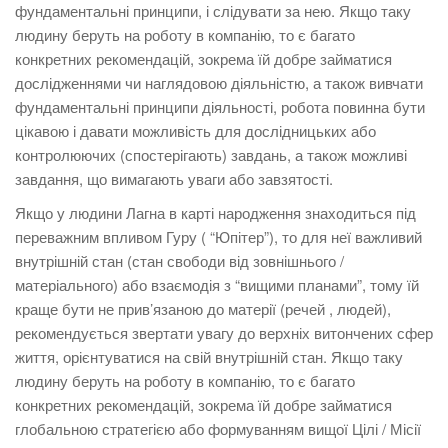
фундаментальні принципи, і слідувати за нею. Якщо таку
людину беруть на роботу в компанію, то є багато
конкретних рекомендацій, зокрема їй добре займатися
дослідженнями чи наглядовою діяльністю, а також вивчати
фундаментальні принципи діяльності, робота повинна бути
цікавою і давати можливість для дослідницьких або
контролюючих (спостерігають) завдань, а також можливі
завдання, що вимагають уваги або завзятості.
Якщо у людини Лагна в карті народження знаходиться під
переважним впливом Гуру ( “Юпітер”), то для неї важливий
внутрішній стан (стан свободи від зовнішнього /
матеріального) або взаємодія з “вищими планами”, тому їй
краще бути не прив’язаною до матерії (речей , людей),
рекомендується звертати увагу до верхніх витончених сфер
життя, орієнтуватися на свій внутрішній стан. Якщо таку
людину беруть на роботу в компанію, то є багато
конкретних рекомендацій, зокрема їй добре займатися
глобальною стратегією або формуванням вищої Цілі / Місії