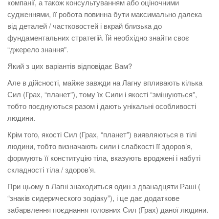
компанії, а також консультуванням або оціночними
судженнями, її робота повинна бути максимально далека
від деталей / частковостей і вкрай близька до
фундаментальних стратегій. Їй необхідно знайти своє
“джерело знання”.
Який з цих варіантів відповідає Вам?
Але в дійсності, майже завжди на Лагну впливають кілька
Сил (Грах, “планет”), тому їх Сили і якості “змішуються”,
тобто поєднуються разом і дають унікальні особливості
людини.
Крім того, якості Сил (Грах, “планет”) виявляються в тілі
людини, тобто визначають сили і слабкості її здоров’я,
формують її конституцію тіла, вказують вроджені і набуті
складності тіла / здоров’я.
При цьому в Лагні знаходиться один з дванадцяти Раші (
“знаків сидерического зодіаку”), і це дає додаткове
забарвлення поєднання головних Сил (Грах) даної людини.