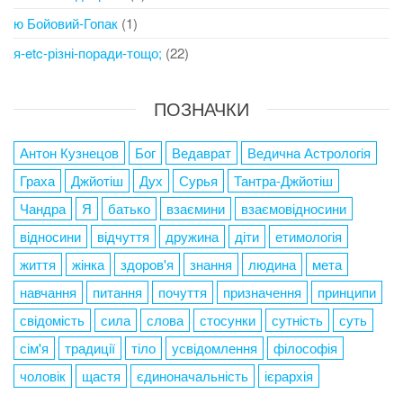
ю Бойовий-Гопак
(1)
я-etc-різні-поради-тощо;
(22)
ПОЗНАЧКИ
Антон Кузнецов
Бог
Ведаврат
Ведична Астрологія
Граха
Джйотіш
Дух
Сурья
Тантра-Джйотіш
Чандра
Я
батько
взаємини
взаємовідносини
відносини
відчуття
дружина
діти
етимологія
життя
жінка
здоров'я
знання
людина
мета
навчання
питання
почуття
призначення
принципи
свідомість
сила
слова
стосунки
сутність
суть
сім'я
традиції
тіло
усвідомлення
філософія
чоловік
щастя
єдиноначальність
ієрархія