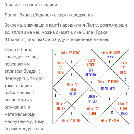
“сильні сторони”) людини.
Лагна і бхава (будинок) в карті народження
Зокрема, вивчивши в карті народження Лагну, розглянувши
всі впливи на неї, можна сказати, яка Сила (Граха,
“Планета”) або які Сили будуть виявлені в людині.
Якщо її Лагна
знаходиться під
переважним
впливом Буддхі (
“Меркурія”), то для
такої людини
найважливіше
впевненість у
виживанні, в
матеріальному
майбутньому, тому
їй рекомендується