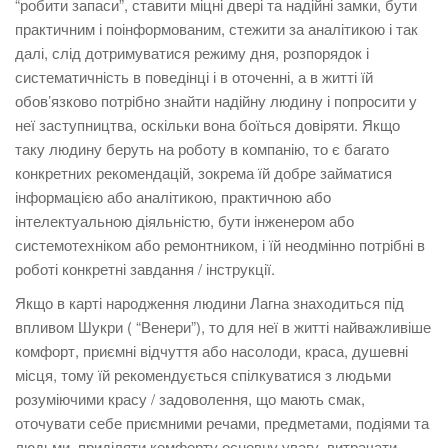
“робити запаси”, ставити міцні двері та надійні замки, бути
практичним і поінформованим, стежити за аналітикою і так
далі, слід дотримуватися режиму дня, розпорядок і
систематичність в поведінці і в оточенні, а в житті їй
обов’язково потрібно знайти надійну людину і попросити у
неї заступництва, оскільки вона боїться довіряти. Якщо
таку людину беруть на роботу в компанію, то є багато
конкретних рекомендацій, зокрема їй добре займатися
інформацією або аналітикою, практичною або
інтелектуальною діяльністю, бути інженером або
системотехніком або ремонтником, і їй неодмінно потрібні в
роботі конкретні завдання / інструкції.
Якщо в карті народження людини Лагна знаходиться під
впливом Шукри ( “Венери”), то для неї в житті найважливіше
комфорт, приємні відчуття або насолоди, краса, душевні
місця, тому їй рекомендується спілкуватися з людьми
розуміючими красу / задоволення, що мають смак,
оточувати себе приємними речами, предметами, подіями та
людьми, приділяти комфорту основну увагу, витрачати