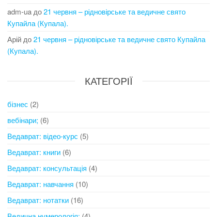
adm-ua
до
21 червня – рідновірське та ведичне свято
Купайла (Купала).
Арій
до
21 червня – рідновірське та ведичне свято Купайла
(Купала).
КАТЕГОРІЇ
бізнес
(2)
вебінари;
(6)
Ведаврат: відео-курс
(5)
Ведаврат: книги
(6)
Ведаврат: консультація
(4)
Ведаврат: навчання
(10)
Ведаврат: нотатки
(16)
Ведична нумерологія;
(4)