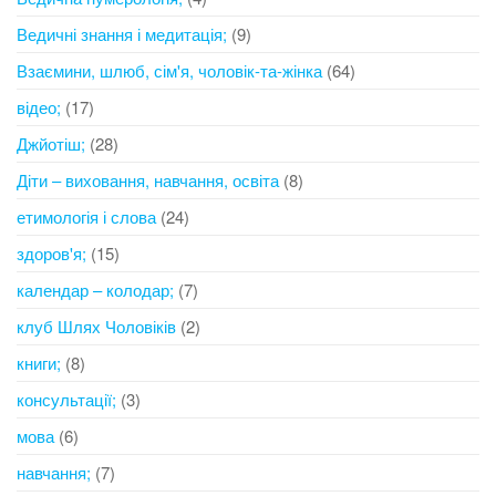
Ведичні знання і медитація;
(9)
Взаємини, шлюб, сім'я, чоловік-та-жінка
(64)
відео;
(17)
Джйотіш;
(28)
Діти – виховання, навчання, освіта
(8)
етимологія і слова
(24)
здоров'я;
(15)
календар – колодар;
(7)
клуб Шлях Чоловіків
(2)
книги;
(8)
консультації;
(3)
мова
(6)
навчання;
(7)