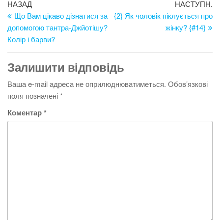
Навігація
Попередній
Н
НАЗАД
НАСТУПН.
запис
за
Що Вам цікаво дізнатися за
{2} Як чоловік піклується про
записів
допомогою тантра-Джйотішу?
жінку? {#14}
Колір і барви?
Залишити відповідь
Ваша e-mail адреса не оприлюднюватиметься.
Обов’язкові
поля позначені
*
Коментар
*