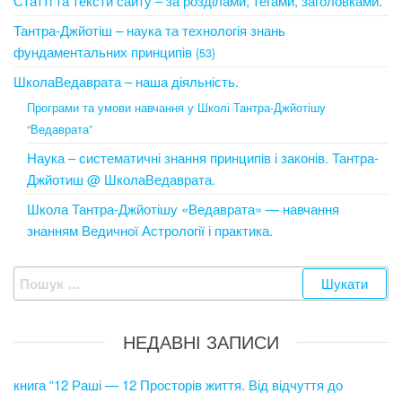
Статті та тексти сайту – за розділами, тегами, заголовками.
Тантра-Джйотіш – наука та технологія знань
фундаментальних принципів
{53}
ШколаВедаврата – наша діяльність.
Програми та умови навчання у Школі Тантра-Джйотішу
“Ведаврата”
Наука – систематичні знання принципів і законів. Тантра-
Джйотиш @ ШколаВедаврата.
Школа Тантра-Джйотішу «Ведаврата» — навчання
знанням Ведичної Астрології і практика.
Пошук:
НЕДАВНІ ЗАПИСИ
книга “12 Раші — 12 Просторів життя. Від відчуття до