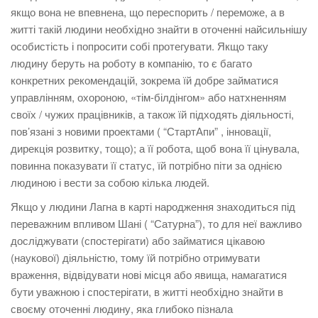
якщо вона не впевнена, що переспорить / переможе, а в
житті такій людини необхідно знайти в оточенні найсильнішу
особистість і попросити собі протегувати. Якщо таку
людину беруть на роботу в компанію, то є багато
конкретних рекомендацій, зокрема їй добре займатися
управлінням, охороною, «тім-білдінгом» або натхненням
своїх / чужих працівників, а також їй підходять діяльності,
пов’язані з новими проектами ( “СтартАпи” , інновації,
дирекція розвитку, тощо); а її робота, щоб вона її цінувала,
повинна показувати її статус, їй потрібно піти за однією
людиною і вести за собою кілька людей.
Якщо у людини Лагна в карті народження знаходиться під
переважним впливом Шані ( “Сатурна”), то для неї важливо
досліджувати (спостерігати) або займатися цікавою
(наукової) діяльністю, тому їй потрібно отримувати
враження, відвідувати нові місця або явища, намагатися
бути уважною і спостерігати, в житті необхідно знайти в
своєму оточенні людину, яка глибоко пізнала