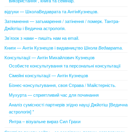
використання”, книга та семінар.
відгуки — ШколаВедаврата та АнтінКузнецов.
Затемнення — затьмарення / затінення / померк. Тантра-
Джйотіш і Ведична астрологія.
Зв’язок з нами – пишіть нам на email.
Книги — Антін Кузнецов і видавництво
Школа Ведаврата
.
Консультації — Антін Михайлович Кузнецов
Особисте консультування та персональні консультації
Сімейні консультації — Антін Кузнецов
Бізнес-консультування, своя Справа / Майстерність.
Мухурта — сприятливий час для починання
Аналіз сумісності партнерів згідно науці Джйотіш [Ведична
астрологія] *
Янтра – візуальне вираз Сил Грахи