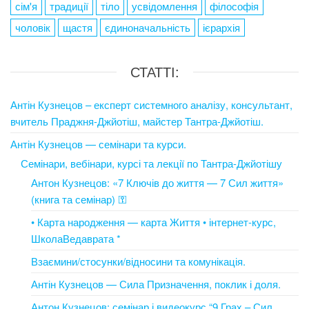
сім'я
традиції
тіло
усвідомлення
філософія
чоловік
щастя
єдиноначальність
ієрархія
СТАТТІ:
Антін Кузнецов – експерт системного аналізу, консультант,
вчитель Праджня-Джйотіш, майстер Тантра-Джйотіш.
Антін Кузнецов — семінари та курси.
Семінари, вебінари, курсі та лекції по Тантра-Джйотішу
Антон Кузнецов: «7 Ключів до життя — 7 Сил життя»
(книга та семінар) ⚿
• Карта народження — карта Життя • інтернет-курс,
ШколаВедаврата *
Взаємини/стосунки/відносини та комунікація.
Антін Кузнецов — Сила Призначення, поклик і доля.
Антон Кузнецов: семінар і видеокурс “9 Грах – Сил