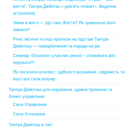
життя”, Тантра-Джйотіш («дев’ять планет», Ведична
астрологія).
Зміни в житті — Що таке Життя? Як правильно його
змінити?
Річні, місячні та інші прогнози на підставі Тантра-
Джйотішу — передбачення та поради на рік.
Cемінар «Екологія сучасних реалії – споживати або
керувати?»
Як посилити інтелект, здібності розуміння, свідомість та
інші свої сили розуму
Тантра-Джйотиш для керування, адміністрування та
бізнес-управління
Сила Управління
Сила Усезнання
Тантра Джйотіш в сім’ї