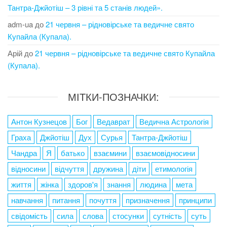
Тантра-Джйотіш – 3 рівні та 5 станів людей».
adm-ua
до
21 червня – рідновірське та ведичне свято
Купайла (Купала).
Арій
до
21 червня – рідновірське та ведичне свято Купайла
(Купала).
МІТКИ-ПОЗНАЧКИ:
Антон Кузнецов
Бог
Ведаврат
Ведична Астрологія
Граха
Джйотіш
Дух
Сурья
Тантра-Джйотіш
Чандра
Я
батько
взаємини
взаємовідносини
відносини
відчуття
дружина
діти
етимологія
життя
жінка
здоров'я
знання
людина
мета
навчання
питання
почуття
призначення
принципи
свідомість
сила
слова
стосунки
сутність
суть