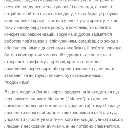
ресурси на “душевні спілкування” і насолоди, а в житті
потрібно знайти в оточенні людину, яка найкраще розуміє
задоволення / красу і вчитися у неї як у авторитету. Якщо
таку людину беруть на роботу в компанію, то є багато
конкретних рекомендацій, зокрема їй добре займатися
роботою пов’язаною зі спілкуванням, організацією заходів
або суспільними відносинами ( «паблік»), її робота повинна
бути в комфортних умовах, їй підходить діяльність по
створенню комфорту / гармонії, крім того можливі
проведення переговорів або представницька діяльність,
завдання та інструкції повинні бути гармонійними і
“людськими”.
Якщо у людини Лагна в карті народження знаходиться під
переважним впливом Мангали ( “Марсу”), то для неї
важливо володіння (можливість управляти), тому їй краще
проявляти свою особистість і підкреслювати свій статус,
управляти / протегувати тими, кого він вищий, уникати місць
/ людей з несхожими думками, їй не потрібно сперечатися,