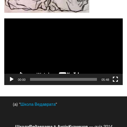
Відеопрогравач
00:00
05:48
(а) “
Школа Ведаврата
“
ШколаВедаврата
АнтінКузнецов
—
quia 2014
🙲