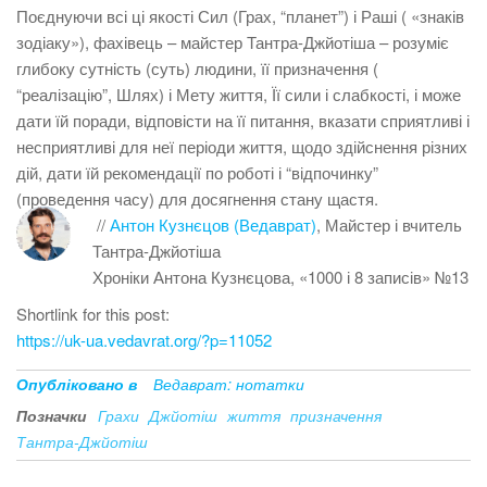
Поєднуючи всі ці якості Сил (Грах, “планет”) і Раші ( «знаків
зодіаку»), фахівець – майстер Тантра-Джйотіша – розуміє
глибоку сутність (суть) людини, її призначення (
“реалізацію”, Шлях) і Мету життя, Її сили і слабкості, і може
дати їй поради, відповісти на її питання, вказати сприятливі і
несприятливі для неї періоди життя, щодо здійснення різних
дій, дати їй рекомендації по роботі і “відпочинку”
(проведення часу) для досягнення стану щастя.
//
Антон Кузнєцов (Ведаврат)
, Майстер і вчитель
Тантра-Джйотіша
Хроніки Антона Кузнєцова, «1000 і 8 записів» №13
Shortlink for this post:
https://uk-ua.vedavrat.org/?p=11052
Опубліковано в
Ведаврат: нотатки
Позначки
Грахи
Джйотіш
життя
призначення
Тантра-Джйотіш