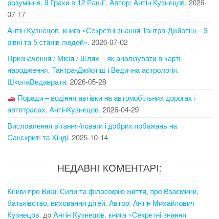
розуміння. 9 Грахи в 12 Раші”. Автор: Антін Кузнецов.
2026-
07-17
Антін Кузнецов, книга «Секретні знання Тантра-Джйотіш – 3
рівні та 5 станів людей».
2026-07-02
Призначення / Місія / Шлях – як аналізувати в карті
народження. Тантра-Джйотіш і Ведична астрологія.
ШколаВедаврата.
2026-05-28
Поради – водіння автівки на автомобільних дорогах і
автотрасах. АнтінКузнецов.
2026-04-29
Висловлення вітання/поваги і добрих побажань на
Санскриті та Хінді.
2025-10-14
НЕДАВНІ КОМЕНТАРІ:
Книги про Вищі Сили та філософію життя, про Взаємини,
батьківство, виховання дітей. Автор: Антін Михайлович
Кузнецов.
до
Антін Кузнецов, книга «Секретні знання