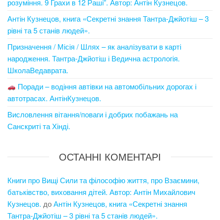
розуміння. 9 Грахи в 12 Раші”. Автор: Антін Кузнецов.
Антін Кузнецов, книга «Секретні знання Тантра-Джйотіш – 3
рівні та 5 станів людей».
Призначення / Місія / Шлях – як аналізувати в карті
народження. Тантра-Джйотіш і Ведична астрологія.
ШколаВедаврата.
Поради – водіння автівки на автомобільних дорогах і
автотрасах. АнтінКузнецов.
Висловлення вітання/поваги і добрих побажань на
Санскриті та Хінді.
ОСТАННІ КОМЕНТАРІ
Книги про Вищі Сили та філософію життя, про Взаємини,
батьківство, виховання дітей. Автор: Антін Михайлович
Кузнецов.
до
Антін Кузнецов, книга «Секретні знання
Тантра-Джйотіш – 3 рівні та 5 станів людей».