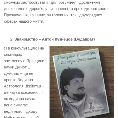
зможемо застосовувати і для розуміння і досягнення
досконалого здоров’я, у визначенні та проходженні свого
Призначення, і в інших, як головних, так і другорядних
сферах нашого життя.
Знайомство – Антон Кузнецов (Ведаврат)
Я в консультаціях і на
семінарах
застосовую Принципи
науки Джйотіш.
Джйотіш – це не
просто Ведична
Астрологія, Джйотіш –
це наука всезнання. І
як ведична наука,
вона вимагає
ведичного підходу.
Найоптимальніший