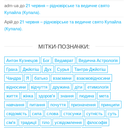
adm-ua
до
21 червня – рідновірське та ведичне свято
Купайла (Купала).
Арій
до
21 червня – рідновірське та ведичне свято Купайла
(Купала).
МІТКИ-ПОЗНАЧКИ:
Антон Кузнецов
Бог
Ведаврат
Ведична Астрологія
Граха
Джйотіш
Дух
Сурья
Тантра-Джйотіш
Чандра
Я
батько
взаємини
взаємовідносини
відносини
відчуття
дружина
діти
етимологія
життя
жінка
здоров'я
знання
людина
мета
навчання
питання
почуття
призначення
принципи
свідомість
сила
слова
стосунки
сутність
суть
сім'я
традиції
тіло
усвідомлення
філософія