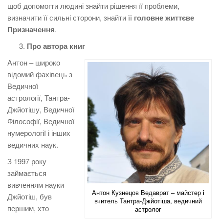
щоб допомогти людині знайти рішення її проблеми,
визначити її сильні сторони, знайти її
головне життєве
Призначення
.
Про автора книг
Антон – широко
відомий фахівець з
Ведичної
астрології, Тантра-
Джйотішу, Ведичної
Філософії, Ведичної
нумерології і інших
ведичних наук.
З 1997 року
займається
вивченням науки
Антон Кузнецов Ведаврат – майстер і
Джйотіш, був
вчитель Тантра-Джйотіша, ведичний
першим, хто
астролог