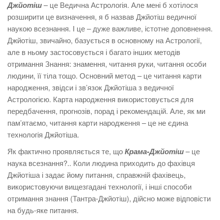
Джйотіш
– це Ведична Астрологія. Але мені б хотілося
розширити це визначення, я б назвав Джйотіш ведичної
наукою всезнання. І це – дуже важливе, істотне доповнення.
Джйотіш, звичайно, базується в основному на Астрології,
але в ньому застосовується і багато інших методів
отримання Знання: знамення, читання руки, читання особи
людини, її тіла тощо. Основний метод – це читання карти
народження, звідси і зв’язок Джйотіша з ведичної
Астрологією. Карта народження використовується для
передбачення, прогнозів, порад і рекомендацій. Але, як ми
пам’ятаємо, читання карти народження – це не єдина
технологія Джйотіша.
Як фактично проявляється те, що
Крама-Джйотіш
– це
наука всезнання?.. Коли людина приходить до фахівця
Джйотіша і задає йому питання, справжній фахівець,
використовуючи вищезгадані технології, і інші способи
отримання знання (Тантра-Джйотіш), дійсно може відповісти
на будь-яке питання.