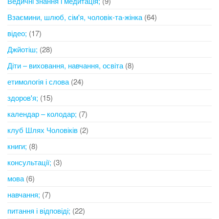
Ведичні знання і медитація;
(9)
Взаємини, шлюб, сім'я, чоловік-та-жінка
(64)
відео;
(17)
Джйотіш;
(28)
Діти – виховання, навчання, освіта
(8)
етимологія і слова
(24)
здоров'я;
(15)
календар – колодар;
(7)
клуб Шлях Чоловіків
(2)
книги;
(8)
консультації;
(3)
мова
(6)
навчання;
(7)
питання і відповіді;
(22)