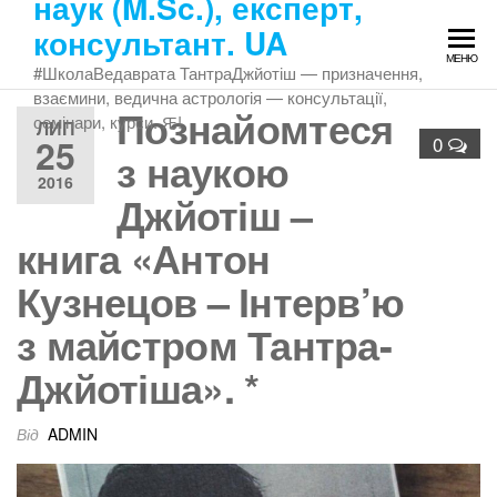
наук (M.Sc.), експерт,
Перейти
консультант. UA
до
МЕНЮ
змісту
#ШколаВедаврата ТантраДжйотіш — призначення,
взаємини, ведична астрологія — консультації,
Познайомтеся
семінари, курси. Ԙ!
ЛИП
25
0
з наукою
2016
Джйотіш –
книга «Антон
Кузнецов – Інтерв’ю
з майстром Тантра-
Джйотіша». *
Від
ADMIN