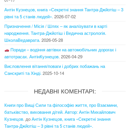
Антін Кузнецов, книга «Секретні знання Тантра-Джйотіш – 3
рівні та 5 станів людей».
2026-07-02
Призначення / Місія / Шлях – як аналізувати в карті
народження. Тантра-Джйотіш і Ведична астрологія.
ШколаВедаврата.
2026-05-28
Поради – водіння автівки на автомобільних дорогах і
автотрасах. АнтінКузнецов.
2026-04-29
Висловлення вітання/поваги і добрих побажань на
Санскриті та Хінді.
2025-10-14
НЕДАВНІ КОМЕНТАРІ:
Книги про Вищі Сили та філософію життя, про Взаємини,
батьківство, виховання дітей. Автор: Антін Михайлович
Кузнецов.
до
Антін Кузнецов, книга «Секретні знання
Тантра-Джйотіш – 3 рівні та 5 станів людей».