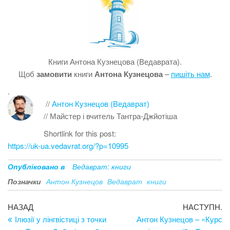
Книги Антона Кузнецова (Ведаврата).
Щоб
замовити
книги
Антона Кузнецова
–
пишіть нам
.
.
//
Антон Кузнецов (Ведаврат)
// Майстер і вчитель Тантра-Джйотіша
Shortlink for this post:
https://uk-ua.vedavrat.org/?p=10995
Опубліковано в
Ведаврат: книги
Позначки
Антон Кузнецов
Ведаврат
книги
Навігація
Попередній
Н
НАЗАД
НАСТУПН.
запис
за
Ілюзії у лінгвістиці з точки
Антон Кузнецов – «Курс
записів