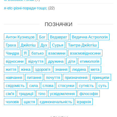
я-etc-різні-поради-тощо;
(22)
ПОЗНАЧКИ
Антон Кузнецов
Бог
Ведаврат
Ведична Астрологія
Граха
Джйотіш
Дух
Сурья
Тантра-Джйотіш
Чандра
Я
батько
взаємини
взаємовідносини
відносини
відчуття
дружина
діти
етимологія
життя
жінка
здоров'я
знання
людина
мета
навчання
питання
почуття
призначення
принципи
свідомість
сила
слова
стосунки
сутність
суть
сім'я
традиції
тіло
усвідомлення
філософія
чоловік
щастя
єдиноначальність
ієрархія