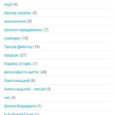
події
(4)
прапор україни;
(2)
призначення
(9)
прогноз-передрікання;
(7)
семінари;
(13)
Тантра-Джйотіш
(16)
традіція;
(27)
Україна. історія.
(1)
філософія та життя;
(48)
Хмельницький
(6)
Хмельницький – лекція
(3)
час
(4)
Школа-Ведаврата
(1)
ю Бойовий-Гопак
(1)