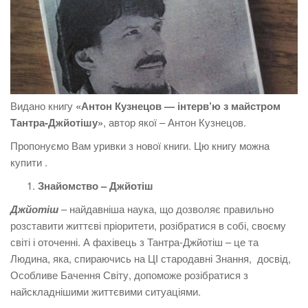
Видано книгу
«Антон Кузнецов — інтерв’ю з майстром
Тантра-Джйотішу»
, автор якої – Антон Кузнецов.
Пропонуємо Вам уривки з нової книги. Цю книгу можна
купити .
Знайомство – Джйотіш
Джйотіш
– найдавніша наука, що дозволяє правильно
розставити життєві пріоритети, розібратися в собі, своєму
світі і оточенні. А фахівець з Тантра-Джйотіш – це та
Людина, яка, спираючись на ЦІ стародавні Знання, досвід,
Особливе Бачення Світу, допоможе розібратися з
найскладнішими життєвими ситуаціями.