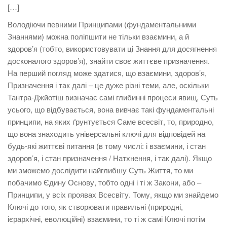
[…]
Володіючи певними Принципами (фундаментальними
Знаннями) можна поліпшити не тільки взаємини, а й
здоров’я (тобто, використовувати ці Знання для досягнення
досконалого здоров’я), знайти своє життєве призначення.
На перший погляд може здатися, що взаємини, здоров’я,
Призначення і так далі – це дуже різні теми, але, оскільки
Тантра-Джйотіш визначає самі глибинні процеси явищ, Суть
усього, що відбувається, вона вивчає такі фундаментальні
принципи, на яких ґрунтується Саме всесвіт, то, природно,
що вона знаходить універсальні ключі для відповідей на
будь-які життєві питання (в тому числі: і взаємини, і стан
здоров’я, і стан призначення / Натхнення, і так далі). Якщо
ми зможемо дослідити найглибшу Суть Життя, то ми
побачимо Єдину Основу, тобто одні і ті ж Закони, або –
Принципи, у всіх проявах Всесвіту. Тому, якщо ми знайдемо
Ключі до того, як створювати правильні (природні,
ієрархічні, еволюційні) взаємини, то ті ж самі Ключі потім