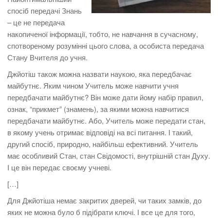
спосіб передачі Знань
– це не передача
накопиченої інформації, тобто, не навчання в сучасному,
спотвореному розумінні цього слова, а особиста передача
Стану Вчителя до учня.
Джйотіш також можна назвати наукою, яка передбачає
майбутнє. Яким чином Учитель може навчити учня
передбачати майбутнє? Він може дати йому набір правил,
ознак, “прикмет” (знамень), за якими можна навчитися
передбачати майбутнє. Або, Учитель може передати стан,
в якому учень отримає відповіді на всі питання. І такий,
другий спосіб, природно, найбільш ефективний. Учитель
має особливий Стан, стан Свідомості, внутрішній стан Духу.
І це він передає своєму учневі.
[…]
Для Джйотіша немає закритих дверей, чи таких замків, до
яких не можна було б підібрати ключі. І все це для того,