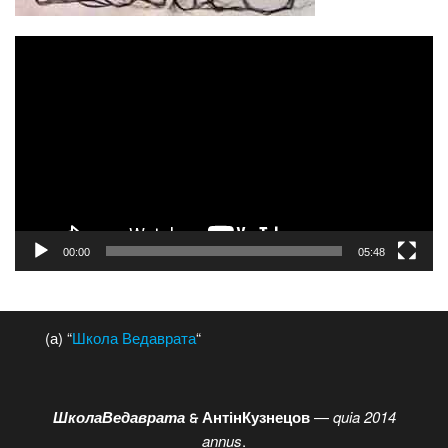
Відеопрогравач
00:00
05:48
(а) “
Школа Ведаврата
“
ШколаВедаврата
АнтінКузнецов
—
quia 2014
🙲
annus
.