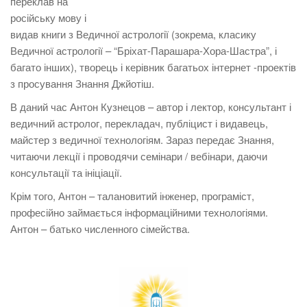
переклав на
російську мову і
видав книги з Ведичної астрології (зокрема, класику
Ведичної астрології – “Бріхат-Парашара-Хора-Шастра”, і
багато інших), творець і керівник багатьох інтернет -проектів
з просування Знання Джйотіш.
В даний час Антон Кузнецов – автор і лектор, консультант і
ведичний астролог, перекладач, публіцист і видавець,
майстер з ведичної технологіям. Зараз передає Знання,
читаючи лекції і проводячи семінари / вебінари, даючи
консультації та ініціації.
Крім того, Антон – талановитий інженер, програміст,
професійно займається інформаційними технологіями.
Антон – батько численного сімейства.