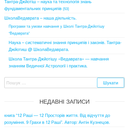
Тантра-Джйотіш – наука та технологія знань
фундаментальних принципів
{53}
ШколаВедаврата – наша діяльність.
Програми та умови навчання у Школі Тантра-Джйотішу
“Ведаврата”
Наука – систематичні знання принципів і законів. Тантра-
Джйотиш @ ШколаВедаврата.
Школа Тантра-Джйотішу «Ведаврата» — навчання
знанням Ведичної Астрології і практика.
Пошук:
НЕДАВНІ ЗАПИСИ
книга “12 Раші — 12 Просторів життя. Від відчуття до
розуміння. 9 Грахи в 12 Раші”. Автор: Антін Кузнецов.