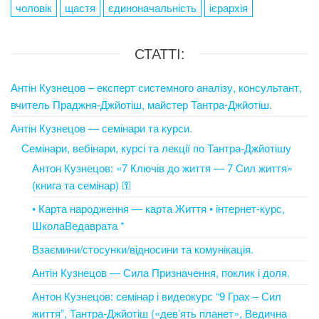
чоловік
щастя
єдиноначальність
ієрархія
СТАТТІ:
Антін Кузнецов – експерт системного аналізу, консультант,
вчитель Праджня-Джйотіш, майстер Тантра-Джйотіш.
Антін Кузнецов — семінари та курси.
Семінари, вебінари, курсі та лекції по Тантра-Джйотішу
Антон Кузнецов: «7 Ключів до життя — 7 Сил життя»
(книга та семінар) ⚿
• Карта народження — карта Життя • інтернет-курс,
ШколаВедаврата *
Взаємини/стосунки/відносини та комунікація.
Антін Кузнецов — Сила Призначення, поклик і доля.
Антон Кузнецов: семінар і видеокурс “9 Грах – Сил
життя”, Тантра-Джйотіш («дев’ять планет», Ведична