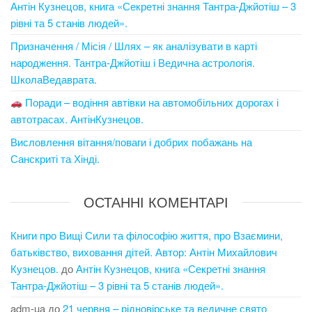
Антін Кузнецов, книга «Секретні знання Тантра-Джйотіш – 3
рівні та 5 станів людей».
Призначення / Місія / Шлях – як аналізувати в карті
народження. Тантра-Джйотіш і Ведична астрологія.
ШколаВедаврата.
Поради – водіння автівки на автомобільних дорогах і
автотрасах. АнтінКузнецов.
Висловлення вітання/поваги і добрих побажань на
Санскриті та Хінді.
ОСТАННІ КОМЕНТАРІ
Книги про Вищі Сили та філософію життя, про Взаємини,
батьківство, виховання дітей. Автор: Антін Михайлович
Кузнецов.
до
Антін Кузнецов, книга «Секретні знання
Тантра-Джйотіш – 3 рівні та 5 станів людей».
adm-ua
до
21 червня – рідновірське та ведичне свято