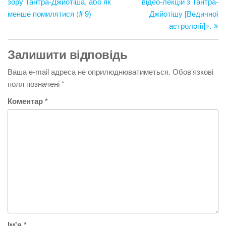
зору Тантра-Джйотіша, або як
відео-лекцій з Тантра-
менше помилятися (# 9)
Джйотішу [Ведичної
астрології]».
Залишити відповідь
Ваша e-mail адреса не оприлюднюватиметься.
Обов’язкові
поля позначені
*
Коментар
*
Ім'я
*