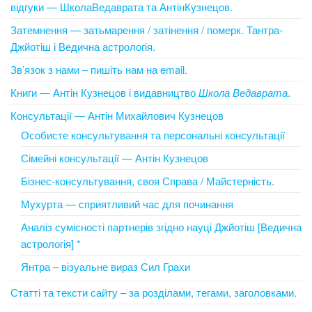
відгуки — ШколаВедаврата та АнтінКузнецов.
Затемнення — затьмарення / затінення / померк. Тантра-
Джйотіш і Ведична астрологія.
Зв’язок з нами – пишіть нам на email.
Книги — Антін Кузнецов і видавництво
Школа Ведаврата
.
Консультації — Антін Михайлович Кузнецов
Особисте консультування та персональні консультації
Сімейні консультації — Антін Кузнецов
Бізнес-консультування, своя Справа / Майстерність.
Мухурта — сприятливий час для починання
Аналіз сумісності партнерів згідно науці Джйотіш [Ведична
астрологія] *
Янтра – візуальне вираз Сил Грахи
Статті та тексти сайту – за розділами, тегами, заголовками.