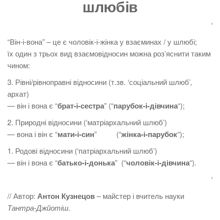
шлюбів
‘
“Він-і-вона” – це є чоловік-і-жінка у взаєминах / у шлюбі;
їх один з трьох вид взаємовідносин можна роз’яснити таким
чином:
3.
Рівні/
рівноправні
відносини (т.зв. ‘соціальний шлюб’,
архат)
— він і вона є “
брат-і-сестра
” (“
парубок-і-дівчина
“);
2. Природні відносини (‘матріархальний шлюб’)
— вона і він є “
мати-і-син
” (“
жінка-і-парубок
“);
1. Родові відносини (‘патріархальний шлюб’)
— він і вона є “
батько-і-донька
” (“
чоловік-і-дівчина
“).
‘
// Автор:
Антон Кузнецов
– майстер і вчитель науки
Тантра-Джйотіш
.