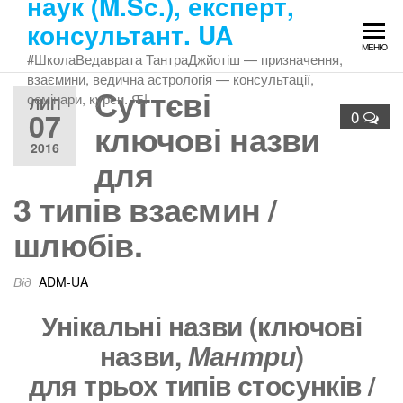
наук (M.Sc.), експерт,
Перейти
консультант. UA
до
МЕНЮ
змісту
#ШколаВедаврата ТантраДжйотіш — призначення,
взаємини, ведична астрологія — консультації,
Суттєві
семінари, курси. Ԙ!
ЛИП
07
0
ключові назви
2016
для
3 типів взаємин /
шлюбів.
Від
ADM-UA
Унікальні назви (ключові
назви,
Мантри
)
для трьох типів стосунків /