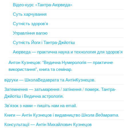
Відео-курс «Тантра-Аюрведа»
Суть харчування
Сутність здоров’я
Управління вагою
Сутність Йоги і Тантра-Джйотіш
Аюрведа — практична наука и технология для здоров’я
Антон Кузнецов: “Ведична Нумерологія — практичне
використання”, книга та семінар.
відгуки — ШколаВедаврата та АнтінКузнецов.
Затемнення — затьмарення / затінення / померк. Тантра-
Джйотіш і Ведична астрологія.
Зв’язок з нами – пишіть нам на email.
Книги — Антін Кузнецов і видавництво
Школа Ведаврата
.
Консультації — Антін Михайлович Кузнецов