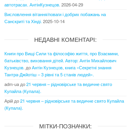
автотрасах. АнтінКузнецов.
2026-04-29
Висловлення вітання/поваги і добрих побажань на
Санскриті та Хінді.
2025-10-14
НЕДАВНІ КОМЕНТАРІ:
Книги про Вищі Сили та філософію життя, про Взаємини,
батьківство, виховання дітей. Автор: Антін Михайлович
Кузнецов.
до
Антін Кузнецов, книга «Секретні знання
Тантра-Джйотіш – 3 рівні та 5 станів людей».
adm-ua
до
21 червня – рідновірське та ведичне свято
Купайла (Купала).
Арій
до
21 червня – рідновірське та ведичне свято Купайла
(Купала).
МІТКИ-ПОЗНАЧКИ: