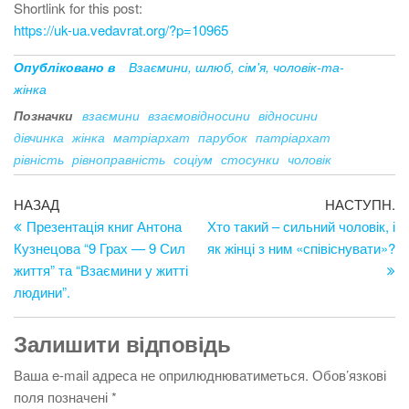
Shortlink for this post:
https://uk-ua.vedavrat.org/?p=10965
Опубліковано в
Взаємини, шлюб, сім'я, чоловік-та-
жінка
Позначки
взаємини
взаємовідносини
відносини
дівчинка
жінка
матріархат
парубок
патріархат
рівність
рівноправність
соціум
стосунки
чоловік
Навігація
Попередній
Н
НАЗАД
НАСТУПН.
запис
за
Презентація книг Антона
Хто такий – сильний чоловік, і
записів
Кузнецова “9 Грах — 9 Сил
як жінці з ним «співіснувати»?
життя” та “Взаємини у житті
людини”.
Залишити відповідь
Ваша e-mail адреса не оприлюднюватиметься.
Обов’язкові
поля позначені
*