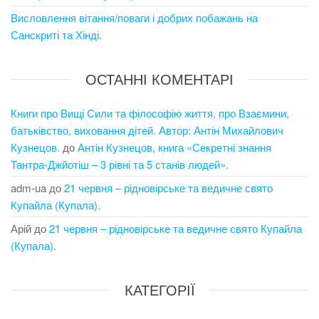
Висловлення вітання/поваги і добрих побажань на
Санскриті та Хінді.
ОСТАННІ КОМЕНТАРІ
Книги про Вищі Сили та філософію життя, про Взаємини,
батьківство, виховання дітей. Автор: Антін Михайлович
Кузнецов.
до
Антін Кузнецов, книга «Секретні знання
Тантра-Джйотіш – 3 рівні та 5 станів людей».
adm-ua
до
21 червня – рідновірське та ведичне свято
Купайла (Купала).
Арій
до
21 червня – рідновірське та ведичне свято Купайла
(Купала).
КАТЕГОРІЇ