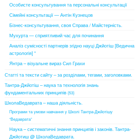
Особисте консультування та персональні консультації
Сімейні консультації — Антін Кузнецов
Бізнес-консультування, своя Справа / Майстерність.
Мухурта — сприятливий час для починання
Аналіз сумісності партнерів згідно науці Джйотіш [Ведична
астрологія] *
Янтра – візуальне вираз Сил Грахи
Статті та тексти сайту – за розділами, тегами, заголовками.
Тантра-Джйотіш – наука та технологія знань
фундаментальних принципів
{53}
ШколаВедаврата – наша діяльність.
Програми та умови навчання у Школі Тантра-Джйотішу
“Ведаврата”
Наука – систематичні знання принципів і законів. Тантра-
Джйотиш @ ШколаВедаврата.