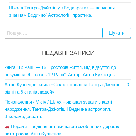
Школа Тантра-Джйотішу «Ведаврата» — навчання
знанням Ведичної Астрології і практика.
Пошук:
НЕДАВНІ ЗАПИСИ
книга “12 Раші — 12 Просторів життя. Від відчуття до
розуміння. 9 Грахи в 12 Раші”. Автор: Антін Кузнецов.
Антін Кузнецов, книга «Секретні знання Тантра-Джйотіш – 3
рівні та 5 станів людей».
Призначення / Місія / Шлях – як аналізувати в карті
народження. Тантра-Джйотіш і Ведична астрологія.
ШколаВедаврата.
Поради – водіння автівки на автомобільних дорогах і
автотрасах. АнтінКузнецов.