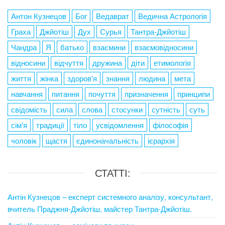
Антон Кузнецов
Бог
Ведаврат
Ведична Астрологія
Граха
Джйотіш
Дух
Сурья
Тантра-Джйотіш
Чандра
Я
батько
взаємини
взаємовідносини
відносини
відчуття
дружина
діти
етимологія
життя
жінка
здоров'я
знання
людина
мета
навчання
питання
почуття
призначення
принципи
свідомість
сила
слова
стосунки
сутність
суть
сім'я
традиції
тіло
усвідомлення
філософія
чоловік
щастя
єдиноначальність
ієрархія
СТАТТІ:
Антін Кузнецов – експерт системного аналізу, консультант,
вчитель Праджня-Джйотіш, майстер Тантра-Джйотіш.