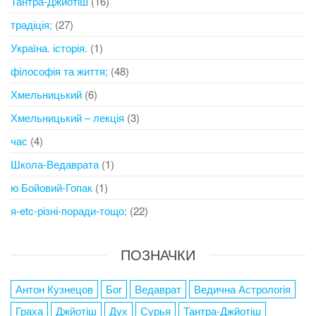
Тантра-Джйотіш
(16)
традіція;
(27)
Україна. історія.
(1)
філософія та життя;
(48)
Хмельницький
(6)
Хмельницький – лекція
(3)
час
(4)
Школа-Ведаврата
(1)
ю Бойовий-Гопак
(1)
я-etc-різні-поради-тощо;
(22)
ПОЗНАЧКИ
Антон Кузнецов
Бог
Ведаврат
Ведична Астрологія
Граха
Джйотіш
Дух
Сурья
Тантра-Джйотіш