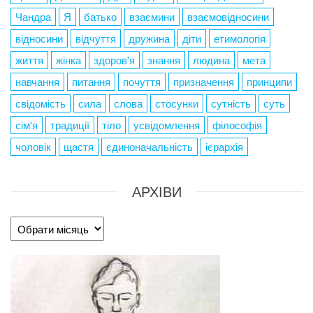
Чандра
Я
батько
взаємини
взаємовідносини
відносини
відчуття
дружина
діти
етимологія
життя
жінка
здоров'я
знання
людина
мета
навчання
питання
почуття
призначення
принципи
свідомість
сила
слова
стосунки
сутність
суть
сім'я
традиції
тіло
усвідомлення
філософія
чоловік
щастя
єдиноначальність
ієрархія
АРХІВИ
Архіви