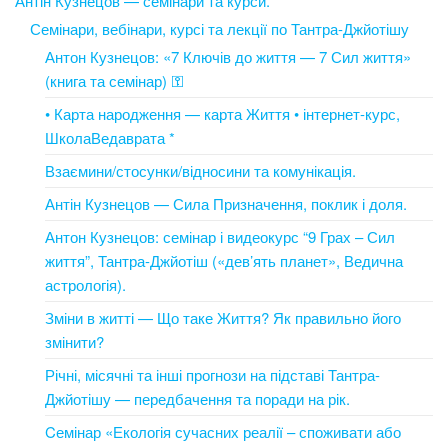
Антін Кузнецов — семінари та курси.
Семінари, вебінари, курсі та лекції по Тантра-Джйотішу
Антон Кузнецов: «7 Ключів до життя — 7 Сил життя»
(книга та семінар) ⚿
• Карта народження — карта Життя • інтернет-курс,
ШколаВедаврата *
Взаємини/стосунки/відносини та комунікація.
Антін Кузнецов — Сила Призначення, поклик і доля.
Антон Кузнецов: семінар і видеокурс “9 Грах – Сил
життя”, Тантра-Джйотіш («дев’ять планет», Ведична
астрологія).
Зміни в житті — Що таке Життя? Як правильно його
змінити?
Річні, місячні та інші прогнози на підставі Тантра-
Джйотішу — передбачення та поради на рік.
Cемінар «Екологія сучасних реалії – споживати або