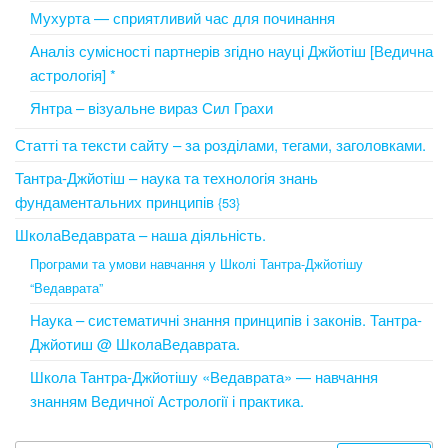
Мухурта — сприятливий час для починання
Аналіз сумісності партнерів згідно науці Джйотіш [Ведична
астрологія] *
Янтра – візуальне вираз Сил Грахи
Статті та тексти сайту – за розділами, тегами, заголовками.
Тантра-Джйотіш – наука та технологія знань
фундаментальних принципів
{53}
ШколаВедаврата – наша діяльність.
Програми та умови навчання у Школі Тантра-Джйотішу
“Ведаврата”
Наука – систематичні знання принципів і законів. Тантра-
Джйотиш @ ШколаВедаврата.
Школа Тантра-Джйотішу «Ведаврата» — навчання
знанням Ведичної Астрології і практика.