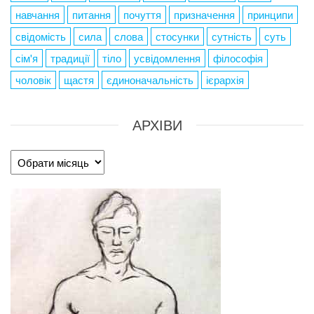
навчання
питання
почуття
призначення
принципи
свідомість
сила
слова
стосунки
сутність
суть
сім'я
традиції
тіло
усвідомлення
філософія
чоловік
щастя
єдиноначальність
ієрархія
АРХІВИ
Архіви