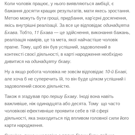
Коли чоловік працює, у нього виявляються амбіції, є
бажання досягти кращих результатів, мати якесь зростання.
Метою можуть бути гроші, придбання, кар’єрні досягнення,
якісь внутрішні реалізації. За все це відповідає
одинадцята
Бхава
. Тобто,
11 Бхава
— це здійснення, виконання бажань,
реалізація намірів, це та мета, якої найчастіше чоловік
прагне. Тому, щоб він був успішний, задоволений в
контексті своєї діяльності, в карті народження необхідно
дивитися на
одинадцяту бхаву.
Ну а якщо робота чоловіка не зовсім відповідає
10-й Бхаві
,
але хоча б не суперечить їй, то він буде цілком успішний і
задоволений своєю діяльністю.
Також я згадував про
першу Бхаву
. Іноді вона навіть
важливіше, ніж одинадцята або десята. Тому що часто
чоловікові ефективніше проявити себе в тій сфері
діяльності, яка знаходиться під впливом головної сили його
карти народження.