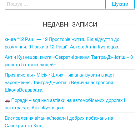
Пошук:
НЕДАВНІ ЗАПИСИ
книга “12 Раші — 12 Просторів життя. Від відчуття до
розуміння. 9 Грахи в 12 Раші”. Автор: Антін Кузнецов.
Антін Кузнецов, книга «Секретні знання Тантра-Джйотіш – 3
рівні та 5 станів людей».
Призначення / Місія / Шлях – як аналізувати в карті
народження. Тантра-Джйотіш і Ведична астрологія.
ШколаВедаврата.
Поради – водіння автівки на автомобільних дорогах і
автотрасах. АнтінКузнецов.
Висловлення вітання/поваги і добрих побажань на
Санскриті та Хінді.