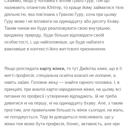
Скажімо, якщо у чоловіка є вплив
Грахи Гуру,
той що
називають планетою Юпітер, то краще йому займатися тією
діяльністю, яка пов’язана з Грахою Гуру, хоча при цьому
Гуру може і не впливати на одинадцяту або десяту бхаву.
Таким чином він буде реалізовувати свою внутрішню,
вроджену природу, буде більше відповідати своїй
особистості, і, що найголовніше, це буде набагато
важливіше в контексті його життєвого призначення.
Якщо розглядати
карту жінки,
то тут Джйотіш каже, що в її
житті
професія, спеціальна освіта
взагалі
не головне
, а
навіть
зайве
. Головне жінці — знайти гарного чоловіка. І, в
принципі, при аналізі карти народження жінки, на цьому всі
питання по професії і утворенню відпадають, їй не треба
дивитися ні на першу, ні на одинадцяту бхаву. Але, з таким
простим, але правильним більшість жінок сьогодні, на жаль,
не погоджується. Тоді їм доводиться пояснювати, що у
жінки теж може бути професія, бізнес, активність, але при