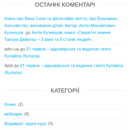
ОСТАННІ КОМЕНТАРІ
Книги про Вищі Сили та філософію життя, про Взаємини,
батьківство, виховання дітей. Автор: Антін Михайлович
Кузнецов.
до
Антін Кузнецов, книга «Секретні знання
Тантра-Джйотіш – 3 рівні та 5 станів людей».
adm-ua
до
21 червня – рідновірське та ведичне свято
Купайла (Купала).
Арій
до
21 червня – рідновірське та ведичне свято Купайла
(Купала).
КАТЕГОРІЇ
бізнес
(2)
вебінари;
(6)
Ведаврат: відео-курс
(5)