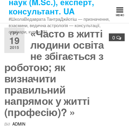
наук (M.Sc.), експерт,
Перейти
консультант. UA
до
МЕНЮ
змісту
#ШколаВедаврата ТантраДжйотіш — призначення,
взаємини, ведична астрологія — консультації,
«Часто в житті
семінари, курси. Ԙ!
ГРУ
19
0
людини освіта
2015
не збігається з
роботою; як
визначити
правильний
напрямок у житті
(професію)? »
Від
ADMIN