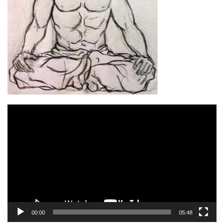
Відеопрогравач
00:00
05:48