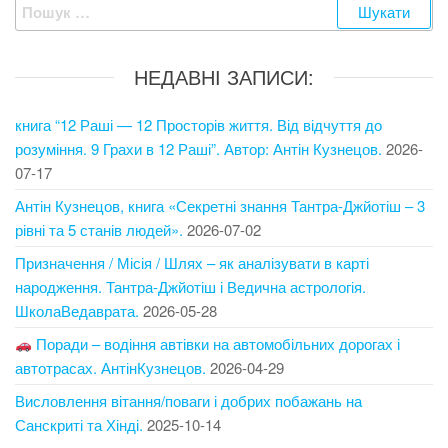
Пошук:
НЕДАВНІ ЗАПИСИ:
книга “12 Раші — 12 Просторів життя. Від відчуття до
розуміння. 9 Грахи в 12 Раші”. Автор: Антін Кузнецов.
2026-
07-17
Антін Кузнецов, книга «Секретні знання Тантра-Джйотіш – 3
рівні та 5 станів людей».
2026-07-02
Призначення / Місія / Шлях – як аналізувати в карті
народження. Тантра-Джйотіш і Ведична астрологія.
ШколаВедаврата.
2026-05-28
Поради – водіння автівки на автомобільних дорогах і
автотрасах. АнтінКузнецов.
2026-04-29
Висловлення вітання/поваги і добрих побажань на
Санскриті та Хінді.
2025-10-14