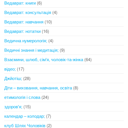
Ведаврат: книги
(6)
Ведаврат: консультація
(4)
Ведаврат: навчання
(10)
Ведаврат: нотатки
(16)
Ведична нумерологія;
(4)
Ведичні знання і медитація;
(9)
Взаємини, шлюб, сім'я, чоловік-та-жінка
(64)
відео;
(17)
Джйотіш;
(28)
Діти – виховання, навчання, освіта
(8)
етимологія і слова
(24)
здоров'я;
(15)
календар – колодар;
(7)
клуб Шлях Чоловіків
(2)