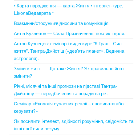
• Карта народження — карта Життя • інтернет-курс,
ШколаВедаврата *
Взаємини/стосунки/відносини та комунікація.
Антін Кузнецов — Сила Призначення, поклик і доля.
Антон Кузнецов: семінар і видеокурс “9 Грах – Сил
життя”, Тантра-Джйотіш («дев’ять планет», Ведична
астрологія).
Зміни в житті — Що таке Життя? Як правильно його
змінити?
Річні, місячні та інші прогнози на підставі Тантра-
Джйотішу — передбачення та поради на рік.
Cемінар «Екологія сучасних реалії – споживати або
керувати?»
Як посилити інтелект, здібності розуміння, свідомість та
інші свої сили розуму