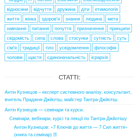
відносини
відчуття
дружина
діти
етимологія
життя
жінка
здоров'я
знання
людина
мета
навчання
питання
почуття
призначення
принципи
свідомість
сила
слова
стосунки
сутність
суть
сім'я
традиції
тіло
усвідомлення
філософія
чоловік
щастя
єдиноначальність
ієрархія
СТАТТІ:
Антін Кузнецов – експерт системного аналізу, консультант,
вчитель Праджня-Джйотіш, майстер Тантра-Джйотіш.
Антін Кузнецов — семінари та курси.
Семінари, вебінари, курсі та лекції по Тантра-Джйотішу
Антон Кузнецов: «7 Ключів до життя — 7 Сил життя»
(книга та семінар) ⚿