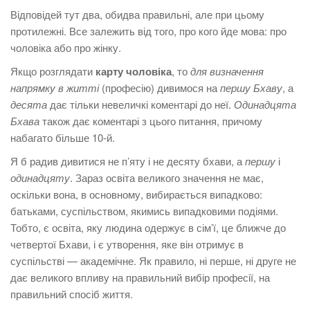
Відповідей тут два, обидва правильні, але при цьому
протилежні. Все залежить від того, про кого йде мова: про
чоловіка або про жінку.
Якщо розглядати
карту чоловіка
, то
для визначення
напрямку в житті
(професію) дивимося на
першу Бхаву
, а
десята
дає тільки невеличкі коментарі до неї.
Одинадцята
Бхава
також дає коментарі з цього питання, причому
набагато більше 10-й.
Я б радив дивитися не п’яту і не десяту бхави, а
першу
і
одинадцяту
. Зараз освіта великого значення не має,
оскільки вона, в основному, вибирається випадково:
батьками, суспільством, якимись випадковими подіями.
Тобто, є освіта, яку людина одержує в сім’ї, це ближче до
четвертої Бхави, і є утворення, яке він отримує в
суспільстві — академічне. Як правило, ні перше, ні друге не
дає великого впливу на правильний вибір професії, на
правильний спосіб життя.