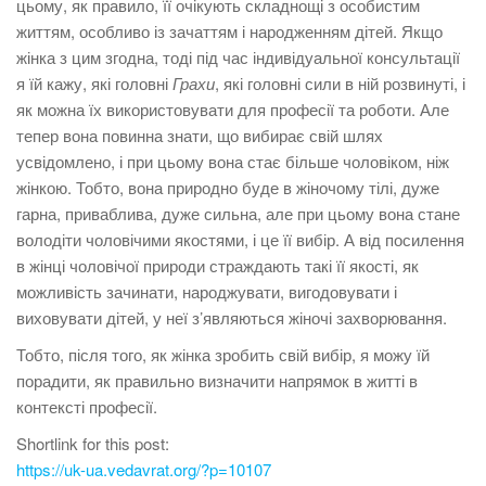
цьому, як правило, її очікують складнощі з особистим
життям, особливо із зачаттям і народженням дітей. Якщо
жінка з цим згодна, тоді під час індивідуальної консультації
я їй кажу, які головні
Грахи
, які головні сили в ній розвинуті, і
як можна їх використовувати для професії та роботи. Але
тепер вона повинна знати, що вибирає свій шлях
усвідомлено, і при цьому вона стає більше чоловіком, ніж
жінкою. Тобто, вона природно буде в жіночому тілі, дуже
гарна, приваблива, дуже сильна, але при цьому вона стане
володіти чоловічими якостями, і це її вибір. А від посилення
в жінці чоловічої природи страждають такі її якості, як
можливість зачинати, народжувати, вигодовувати і
виховувати дітей, у неї з’являються жіночі захворювання.
Тобто, після того, як жінка зробить свій вибір, я можу їй
порадити, як правильно визначити напрямок в житті в
контексті професії.
Shortlink for this post:
https://uk-ua.vedavrat.org/?p=10107