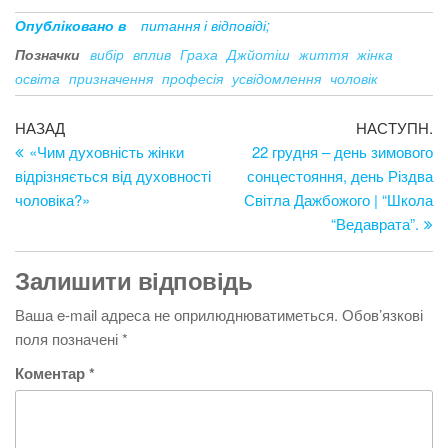
Опубліковано в
питання і відповіді;
Позначки
вибір
вплив
Граха
Джйотіш
життя
жінка
освіта
призначення
професія
усвідомлення
чоловік
Навігація
Попередній
Н
НАЗАД
НАСТУПН.
запис
за
«Чим духовність жінки
22 грудня – день зимового
записів
відрізняється від духовності
сонцестояння, день Різдва
чоловіка?»
Світла Дажбожого | “Школа
“Ведаврата”.
Залишити відповідь
Ваша e-mail адреса не оприлюднюватиметься.
Обов’язкові
поля позначені
*
Коментар
*