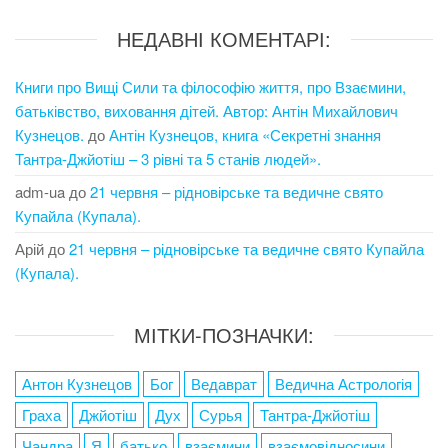
НЕДАВНІ КОМЕНТАРІ:
Книги про Вищі Сили та філософію життя, про Взаємини,
батьківство, виховання дітей. Автор: Антін Михайлович
Кузнецов.
до
Антін Кузнецов, книга «Секретні знання
Тантра-Джйотіш – 3 рівні та 5 станів людей».
adm-ua
до
21 червня – рідновірське та ведичне свято
Купайла (Купала).
Арій
до
21 червня – рідновірське та ведичне свято Купайла
(Купала).
МІТКИ-ПОЗНАЧКИ:
Антон Кузнецов
Бог
Ведаврат
Ведична Астрологія
Граха
Джйотіш
Дух
Сурья
Тантра-Джйотіш
Чандра
Я
батько
взаємини
взаємовідносини