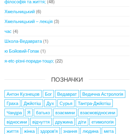
філософія та життя;
(48)
Хмельницький
(6)
Хмельницький – лекція
(3)
час
(4)
Школа-Ведаврата
(1)
ю Бойовий-Гопак
(1)
я-etc-різні-поради-тощо;
(22)
ПОЗНАЧКИ
Антон Кузнецов
Бог
Ведаврат
Ведична Астрологія
Граха
Джйотіш
Дух
Сурья
Тантра-Джйотіш
Чандра
Я
батько
взаємини
взаємовідносини
відносини
відчуття
дружина
діти
етимологія
життя
жінка
здоров'я
знання
людина
мета