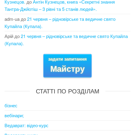
Кузнецов.
до
Антін Кузнецов, книга «Секретні знання
Тантра-Джйотіш – 3 рівні та 5 станів людей».
adm-ua
до
21 червня – рідновірське та ведичне свято
Купайла (Купала).
Арій
до
21 червня – рідновірське та ведичне свято Купайла
(Купала).
задати запитання
Майстру
СТАТТІ ПО РОЗДІЛАМ
бізнес
вебінари;
Ведаврат: відео-курс