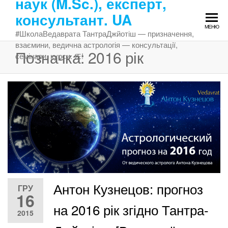
наук (M.Sc.), експерт,
Перейти
консультант. UA
до
МЕНЮ
змісту
#ШколаВедаврата ТантраДжйотіш — призначення,
взаємини, ведична астрологія — консультації,
Позначка:
2016 рік
семінари, курси. Ԙ!
Антон Кузнецов: прогноз
ГРУ
16
на 2016 рік згідно Тантра-
2015