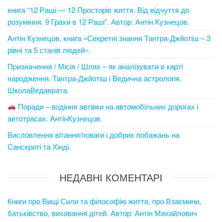
книга “12 Раші — 12 Просторів життя. Від відчуття до
розуміння. 9 Грахи в 12 Раші”. Автор: Антін Кузнецов.
Антін Кузнецов, книга «Секретні знання Тантра-Джйотіш – 3
рівні та 5 станів людей».
Призначення / Місія / Шлях – як аналізувати в карті
народження. Тантра-Джйотіш і Ведична астрологія.
ШколаВедаврата.
Поради – водіння автівки на автомобільних дорогах і
автотрасах. АнтінКузнецов.
Висловлення вітання/поваги і добрих побажань на
Санскриті та Хінді.
НЕДАВНІ КОМЕНТАРІ
Книги про Вищі Сили та філософію життя, про Взаємини,
батьківство, виховання дітей. Автор: Антін Михайлович