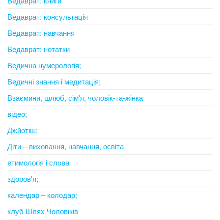
Ведаврат: книги
Ведаврат: консультація
Ведаврат: навчання
Ведаврат: нотатки
Ведична нумерологія;
Ведичні знання і медитація;
Взаємини, шлюб, сім'я, чоловік-та-жінка
відео;
Джйотіш;
Діти – виховання, навчання, освіта
етимологія і слова
здоров'я;
календар – колодар;
клуб Шлях Чоловіків