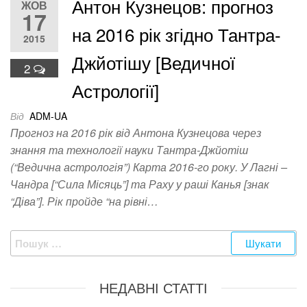
Антон Кузнецов: прогноз
ЖОВ
17
на 2016 рік згідно Тантра-
2015
Джйотішу [Ведичної
2
Астрології]
Від
ADM-UA
Прогноз на 2016 рік від Антона Кузнецова через
знання та технології науки Тантра-Джйотіш
(“Ведична астрологія”) Карта 2016-го року. У Лагні –
Чандра [“Сила Місяць”] та Раху у раші Канья [знак
“Діва”]. Рік пройде “на рівні…
Пошук:
НЕДАВНІ СТАТТІ