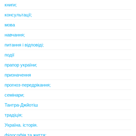
книги;
консультації;
мова
навчання;
питання і відповіді;
події
прапор україни;
призначення
прогноз-передрікання;
семінари;
Тантра-Джйотіш
традіція;
Україна. історія.
філософія та життя;