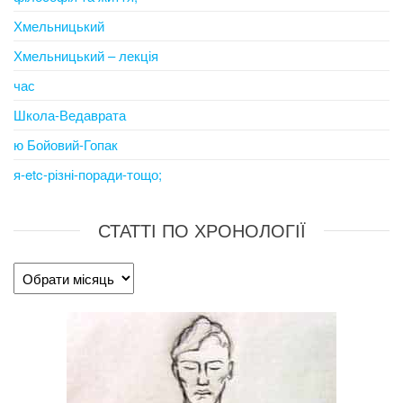
Хмельницький
Хмельницький – лекція
час
Школа-Ведаврата
ю Бойовий-Гопак
я-etc-різні-поради-тощо;
СТАТТІ ПО ХРОНОЛОГІЇ
Статті
по
хронології