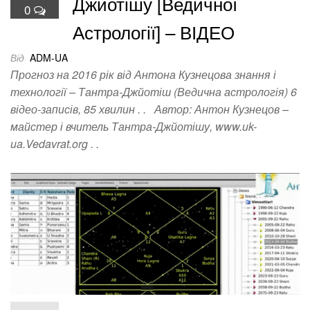
Джйотішу [Ведичної
0
Астрології] – ВІДЕО
Від
ADM-UA
Прогноз на 2016 рік від Антона Кузнецова знання і
технології – Тантра-Джйотіш (Ведична астрологія) 6
відео-записів, 85 хвилин . . Автор: Антон Кузнецов –
майстер і вчитель Тантра-Джйотішу, www.uk-
ua.Vedavrat.org . .