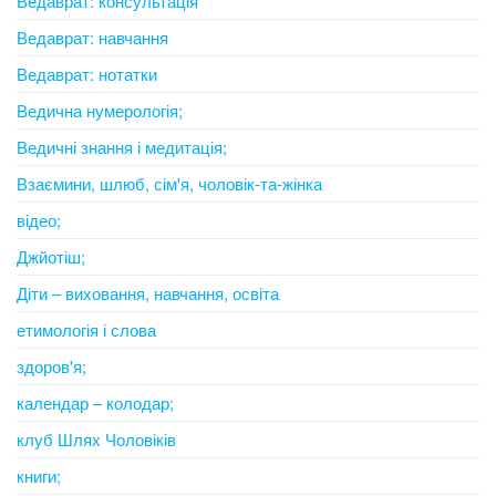
Ведаврат: консультація
Ведаврат: навчання
Ведаврат: нотатки
Ведична нумерологія;
Ведичні знання і медитація;
Взаємини, шлюб, сім'я, чоловік-та-жінка
відео;
Джйотіш;
Діти – виховання, навчання, освіта
етимологія і слова
здоров'я;
календар – колодар;
клуб Шлях Чоловіків
книги;