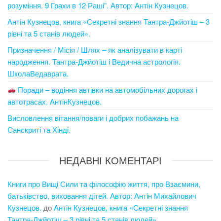
розуміння. 9 Грахи в 12 Раші”. Автор: Антін Кузнецов.
Антін Кузнецов, книга «Секретні знання Тантра-Джйотіш – 3
рівні та 5 станів людей».
Призначення / Місія / Шлях – як аналізувати в карті
народження. Тантра-Джйотіш і Ведична астрологія.
ШколаВедаврата.
Поради – водіння автівки на автомобільних дорогах і
автотрасах. АнтінКузнецов.
Висловлення вітання/поваги і добрих побажань на
Санскриті та Хінді.
НЕДАВНІ КОМЕНТАРІ
Книги про Вищі Сили та філософію життя, про Взаємини,
батьківство, виховання дітей. Автор: Антін Михайлович
Кузнецов.
до
Антін Кузнецов, книга «Секретні знання
Тантра-Джйотіш – 3 рівні та 5 станів людей».