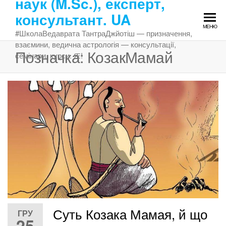
наук (M.Sc.), експерт,
Перейти
консультант. UA
до
МЕНЮ
змісту
#ШколаВедаврата ТантраДжйотіш — призначення,
взаємини, ведична астрологія — консультації,
Позначка:
КозакМамай
семінари, курси. Ԙ!
Суть Козака Мамая, й що
ГРУ
25