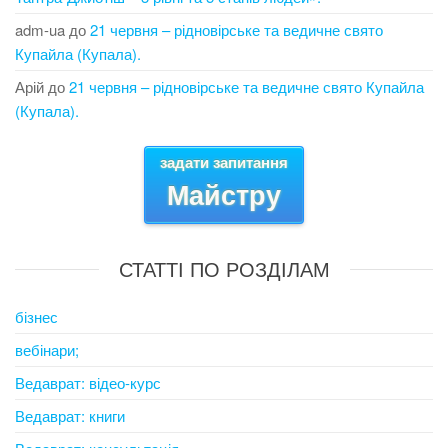
adm-ua
до
21 червня – рідновірське та ведичне свято
Купайла (Купала).
Арій
до
21 червня – рідновірське та ведичне свято Купайла
(Купала).
задати запитання
Майстру
СТАТТІ ПО РОЗДІЛАМ
бізнес
вебінари;
Ведаврат: відео-курс
Ведаврат: книги