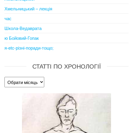
Хмельницький – лекція
час
Школа-Ведаврата
ю Бойовий-Гопак
я-etc-різні-поради-тощо;
СТАТТІ ПО ХРОНОЛОГІЇ
Статті
по
хронології