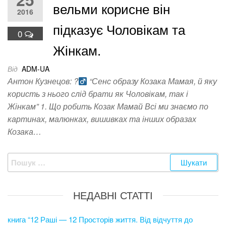
вельми корисне він
2016
підказує Чоловікам та
0
Жінкам.
Від
ADM-UA
Антон Кузнецов: ?‍
“Сенс образу Козака Мамая, й яку
користь з нього слід брати як Чоловікам, так і
Жінкам” 1. Що робить Козак Мамай Всі ми знаємо по
картинах, малюнках, вишивках та інших образах
Козака…
Пошук:
НЕДАВНІ СТАТТІ
книга “12 Раші — 12 Просторів життя. Від відчуття до