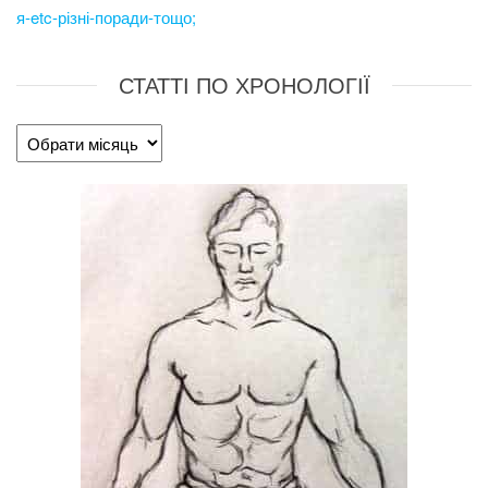
я-etc-різні-поради-тощо;
СТАТТІ ПО ХРОНОЛОГІЇ
Статті
по
хронології