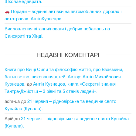
ШколаВедаврата.
Поради – водіння автівки на автомобільних дорогах і
автотрасах. АнтінКузнецов.
Висловлення вітання/поваги і добрих побажань на
Санскриті та Хінді.
НЕДАВНІ КОМЕНТАРІ
Книги про Вищі Сили та філософію життя, про Взаємини,
батьківство, виховання дітей. Автор: Антін Михайлович
Кузнецов.
до
Антін Кузнецов, книга «Секретні знання
Тантра-Джйотіш – 3 рівні та 5 станів людей».
adm-ua
до
21 червня – рідновірське та ведичне свято
Купайла (Купала).
Арій
до
21 червня – рідновірське та ведичне свято Купайла
(Купала).