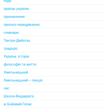
події
прапор україни;
призначення
прогноз-передрікання;
семінари;
Тантра-Джйотіш
традіція;
Україна. історія.
філософія та життя;
Хмельницький
Хмельницький – лекція
час
Школа-Ведаврата
ю Бойовий-Гопак