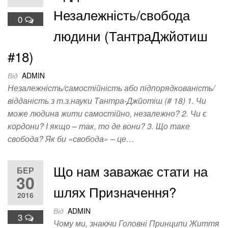
Незалежність/свобода
0
людини (ТантраДжйотиш
#18)
Від
ADMIN
Незалежність/самостійність або підпорядкованість/
відданість з т.з.науки Тантра-Джйотіш (# 18) 1. Чи
може людина жити самостійно, незалежно? 2. Чи є
кордони? І якщо – так, то де вони? 3. Що таке
свобода? Як би «свобода» – це…
Що нам заважає стати на
БЕР
30
шлях Призначення?
2016
Від
ADMIN
3
Чому ми, знаючи Головні Принципи Життя