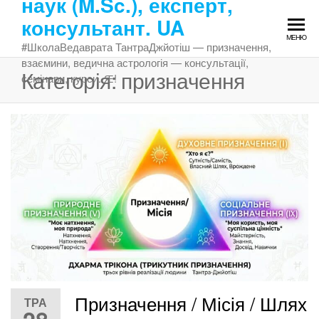
наук (M.Sc.), експерт,
Перейти
консультант. UA
до
МЕНЮ
змісту
#ШколаВедаврата ТантраДжйотіш — призначення,
взаємини, ведична астрологія — консультації,
Категорія:
призначення
семінари, курси. Ԙ!
Призначення / Місія / Шлях
ТРА