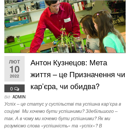
Антон Кузнецов: Мета
ЛЮТ
10
життя – це Призначення чи
2022
кар’єра, чи обидва?
0
Від
ADMIN
Успіх – це статус у суспільстві та успішна кар’єра в
соціумі Ми хочемо бути успішними? Здебільшого –
так. А в чому ми хочемо бути успішними? Як ми
розуміємо слова «успішність» та «успіх»? В