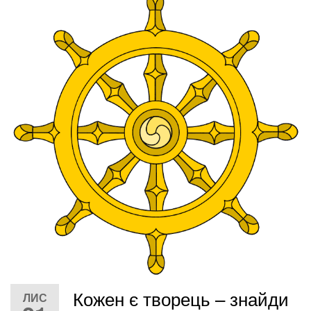
Кожен є творець – знайди
ЛИС