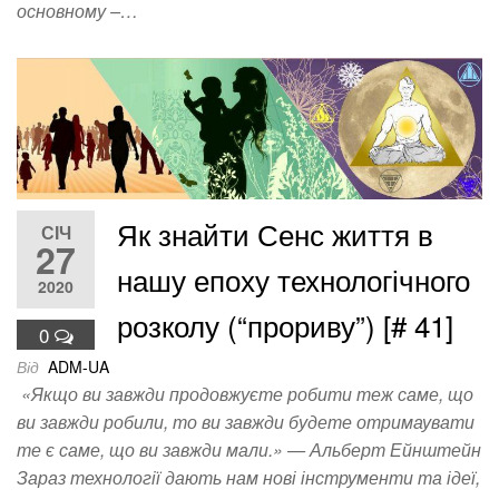
основному –…
Як знайти Сенс життя в
СІЧ
27
нашу епоху технологічного
2020
розколу (“прориву”) [# 41]
0
Від
ADM-UA
«Якщо ви завжди продовжуєте робити теж саме, що
ви завжди робили, то ви завжди будете отримаувати
те є саме, що ви завжди мали.» — Альберт Ейнштейн
Зараз технології дають нам нові інструменти та ідеї,