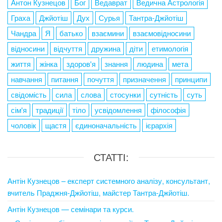
Антон Кузнецов
Бог
Ведаврат
Ведична Астрологія
Граха
Джйотіш
Дух
Сурья
Тантра-Джйотіш
Чандра
Я
батько
взаємини
взаємовідносини
відносини
відчуття
дружина
діти
етимологія
життя
жінка
здоров'я
знання
людина
мета
навчання
питання
почуття
призначення
принципи
свідомість
сила
слова
стосунки
сутність
суть
сім'я
традиції
тіло
усвідомлення
філософія
чоловік
щастя
єдиноначальність
ієрархія
СТАТТІ:
Антін Кузнецов – експерт системного аналізу, консультант,
вчитель Праджня-Джйотіш, майстер Тантра-Джйотіш.
Антін Кузнецов — семінари та курси.