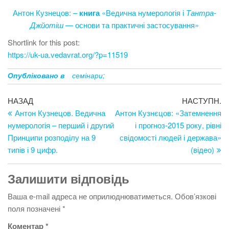
Антон Кузнецов: –
книга
«Ведична нумерологія і
Тантра-
Джйотіш
— основи та практичні застосування»
Shortlink for this post:
https://uk-ua.vedavrat.org/?p=11519
Опубліковано в
семінари;
Навігація
Попередній
Н
НАЗАД
НАСТУПН.
запис
за
Антон Кузнецов. Ведична
Антон Кузнєцов: «Затемнення
записів
нумерологія – перший і другий
і прогноз-2015 року, рівні
Принципи розподілу на 9
свідомості людей і держава»
типів і 9 цифр.
(відео)
Залишити відповідь
Ваша e-mail адреса не оприлюднюватиметься.
Обов’язкові
поля позначені
*
Коментар
*