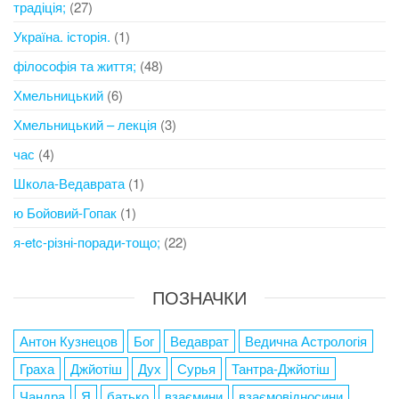
традіція;
(27)
Україна. історія.
(1)
філософія та життя;
(48)
Хмельницький
(6)
Хмельницький – лекція
(3)
час
(4)
Школа-Ведаврата
(1)
ю Бойовий-Гопак
(1)
я-etc-різні-поради-тощо;
(22)
ПОЗНАЧКИ
Антон Кузнецов
Бог
Ведаврат
Ведична Астрологія
Граха
Джйотіш
Дух
Сурья
Тантра-Джйотіш
Чандра
Я
батько
взаємини
взаємовідносини