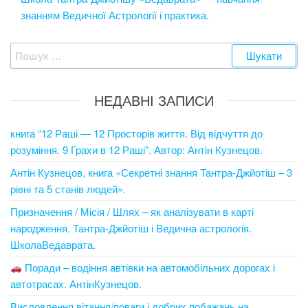
знанням Ведичної Астрології і практика.
Пошук:
НЕДАВНІ ЗАПИСИ
книга “12 Раші — 12 Просторів життя. Від відчуття до
розуміння. 9 Грахи в 12 Раші”. Автор: Антін Кузнецов.
Антін Кузнецов, книга «Секретні знання Тантра-Джйотіш – 3
рівні та 5 станів людей».
Призначення / Місія / Шлях – як аналізувати в карті
народження. Тантра-Джйотіш і Ведична астрологія.
ШколаВедаврата.
Поради – водіння автівки на автомобільних дорогах і
автотрасах. АнтінКузнецов.
Висловлення вітання/поваги і добрих побажань на