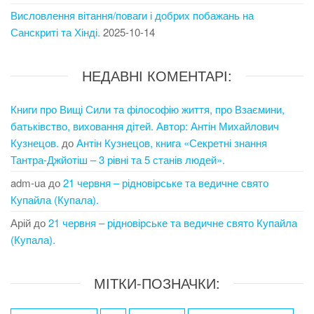
Висловлення вітання/поваги і добрих побажань на
Санскриті та Хінді.
2025-10-14
НЕДАВНІ КОМЕНТАРІ:
Книги про Вищі Сили та філософію життя, про Взаємини,
батьківство, виховання дітей. Автор: Антін Михайлович
Кузнецов.
до
Антін Кузнецов, книга «Секретні знання
Тантра-Джйотіш – 3 рівні та 5 станів людей».
adm-ua
до
21 червня – рідновірське та ведичне свято
Купайла (Купала).
Арій
до
21 червня – рідновірське та ведичне свято Купайла
(Купала).
МІТКИ-ПОЗНАЧКИ: