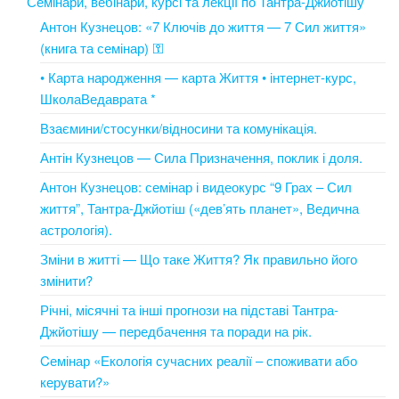
Семінари, вебінари, курсі та лекції по Тантра-Джйотішу
Антон Кузнецов: «7 Ключів до життя — 7 Сил життя»
(книга та семінар) ⚿
• Карта народження — карта Життя • інтернет-курс,
ШколаВедаврата *
Взаємини/стосунки/відносини та комунікація.
Антін Кузнецов — Сила Призначення, поклик і доля.
Антон Кузнецов: семінар і видеокурс “9 Грах – Сил
життя”, Тантра-Джйотіш («дев’ять планет», Ведична
астрологія).
Зміни в житті — Що таке Життя? Як правильно його
змінити?
Річні, місячні та інші прогнози на підставі Тантра-
Джйотішу — передбачення та поради на рік.
Cемінар «Екологія сучасних реалії – споживати або
керувати?»