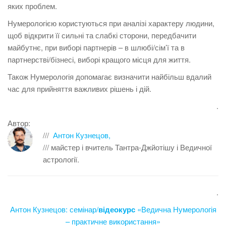
яких проблем.
Нумерологією користуються при аналізі характеру людини,
щоб відкрити її сильні та слабкі сторони, передбачити
майбутнє, при виборі партнерів – в шлюбі/сім’ї та в
партнерстві/бізнесі, виборі кращого місця для життя.
Також Нумерологія допомагає визначити найбільш вдалий
час для прийняття важливих рішень і дій.
.
Автор:
///
Антон Кузнецов,
/// майстер і вчитель Тантра-Джйотішу і Ведичної
астрології.
.
Антон Кузнецов: семінар/
відеокурс
«Ведична Нумерологія
– практичне використання»