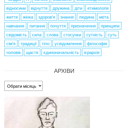
відносини
відчуття
дружина
діти
етимологія
життя
жінка
здоров'я
знання
людина
мета
навчання
питання
почуття
призначення
принципи
свідомість
сила
слова
стосунки
сутність
суть
сім'я
традиції
тіло
усвідомлення
філософія
чоловік
щастя
єдиноначальність
ієрархія
АРХІВИ
Архіви