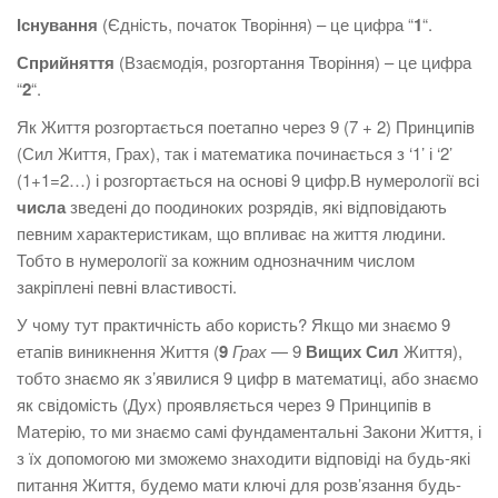
Існування
(Єдність, початок Творіння) – це цифра “
1
“.
Сприйняття
(Взаємодія, розгортання Творіння) – це цифра
“
2
“.
Як Життя розгортається поетапно через 9 (7 + 2) Принципів
(Сил Життя, Грах), так і математика починається з ‘1’ і ‘2’
(1+1=2…) і розгортається на основі 9 цифр.В нумерології всі
числа
зведені до поодиноких розрядів, які відповідають
певним характеристикам, що впливає на життя людини.
Тобто в нумерології за кожним однозначним числом
закріплені певні властивості.
У чому тут практичність або користь? Якщо ми знаємо 9
етапів виникнення Життя (
9
Грах
— 9
Вищих Сил
Життя),
тобто знаємо як з’явилися 9 цифр в математиці, або знаємо
як свідомість (Дух) проявляється через 9 Принципів в
Матерію, то ми знаємо самі фундаментальні Закони Життя, і
з їх допомогою ми зможемо знаходити відповіді на будь-які
питання Життя, будемо мати ключі для розв’язання будь-