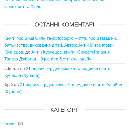
Санскриті та Хінді.
ОСТАННІ КОМЕНТАРІ
Книги про Вищі Сили та філософію життя, про Взаємини,
батьківство, виховання дітей. Автор: Антін Михайлович
Кузнецов.
до
Антін Кузнецов, книга «Секретні знання
Тантра-Джйотіш – 3 рівні та 5 станів людей».
adm-ua
до
21 червня – рідновірське та ведичне свято
Купайла (Купала).
Арій
до
21 червня – рідновірське та ведичне свято Купайла
(Купала).
КАТЕГОРІЇ
бізнес
(2)