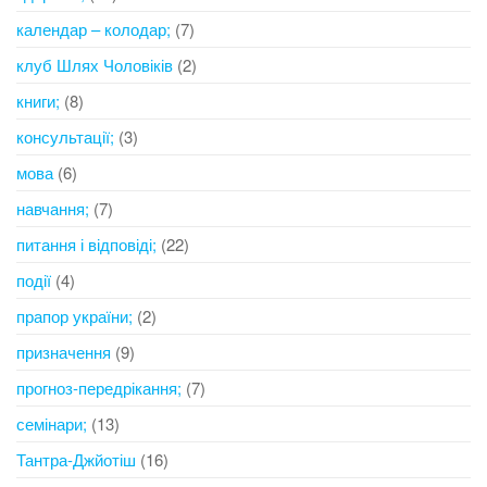
календар – колодар;
(7)
клуб Шлях Чоловіків
(2)
книги;
(8)
консультації;
(3)
мова
(6)
навчання;
(7)
питання і відповіді;
(22)
події
(4)
прапор україни;
(2)
призначення
(9)
прогноз-передрікання;
(7)
семінари;
(13)
Тантра-Джйотіш
(16)