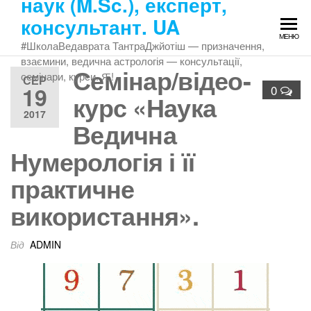
наук (M.Sc.), експерт,
Перейти
консультант. UA
до
МЕНЮ
змісту
#ШколаВедаврата ТантраДжйотіш — призначення,
взаємини, ведична астрологія — консультації,
Семінар/відео-
семінари, курси. Ԙ!
СЕР
19
0
курс «Наука
2017
Ведична
Нумерологія і її
практичне
використання».
Від
ADMIN