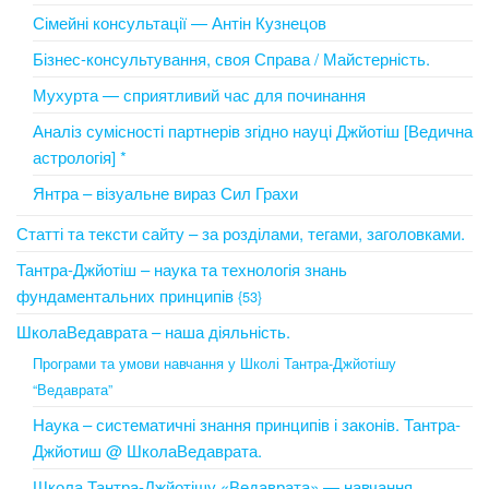
Сімейні консультації — Антін Кузнецов
Бізнес-консультування, своя Справа / Майстерність.
Мухурта — сприятливий час для починання
Аналіз сумісності партнерів згідно науці Джйотіш [Ведична
астрологія] *
Янтра – візуальне вираз Сил Грахи
Статті та тексти сайту – за розділами, тегами, заголовками.
Тантра-Джйотіш – наука та технологія знань
фундаментальних принципів
{53}
ШколаВедаврата – наша діяльність.
Програми та умови навчання у Школі Тантра-Джйотішу
“Ведаврата”
Наука – систематичні знання принципів і законів. Тантра-
Джйотиш @ ШколаВедаврата.
Школа Тантра-Джйотішу «Ведаврата» — навчання