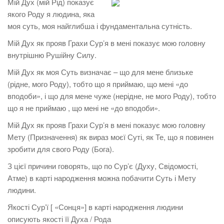
Мій Дух (мій Рід) показує
якого Роду я людина, яка
моя суть, моя найглибша і фундаментальна сутність.
Мій Дух як прояв Грахи Сурʼя в мені показує мою головну
внутрішню Рушійну Силу.
Мій Дух як моя Суть визначає – що для мене близьке
(рідне, мого Роду), тобто що я приймаю, що мені «до
вподоби», і що для мене чуже (нерідне, не мого Роду), тобто
що я не приймаю , що мені не «до вподоби».
Мій Дух як прояв Грахи Сурʼя в мені показує мою головну
Мету (Призначення) як вираз моєї Суті, як Те, що я повинен
зробити для свого Роду (Бога).
З цієї причини говорять, що по Сурʼє (Духу, Свідомості,
Атме) в карті народження можна побачити Суть і Мету
людини.
Якості Сурʼї [ «Сонця»] в карті народження людини
описують якості її Духа / Рода