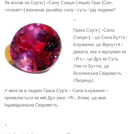
Як вплив на Сурʼю [ «Силу Сонця»] інших Грах [Сил,
«планет»] визначає рушійну силу / суть / рід людини?
~
Граха Сурʼя [ «Сила
Сонця»] – це Сила Буття /
Існування, це Відчуття /
девата, яке я відчуваю як
«Я є», це Дух як Суть
(Чисте Буття), це
Вселенська Свідомість
(Творець).
У мені як в людині Грахи Сурʼя – Сила Існування –
проявляється як мій Дух (моє «Я», Атма), це моя
Індивідуальна Свідомість.
~