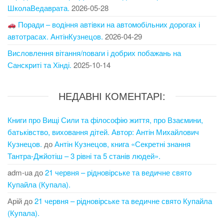
ШколаВедаврата.
2026-05-28
Поради – водіння автівки на автомобільних дорогах і
автотрасах. АнтінКузнецов.
2026-04-29
Висловлення вітання/поваги і добрих побажань на
Санскриті та Хінді.
2025-10-14
НЕДАВНІ КОМЕНТАРІ:
Книги про Вищі Сили та філософію життя, про Взаємини,
батьківство, виховання дітей. Автор: Антін Михайлович
Кузнецов.
до
Антін Кузнецов, книга «Секретні знання
Тантра-Джйотіш – 3 рівні та 5 станів людей».
adm-ua
до
21 червня – рідновірське та ведичне свято
Купайла (Купала).
Арій
до
21 червня – рідновірське та ведичне свято Купайла
(Купала).