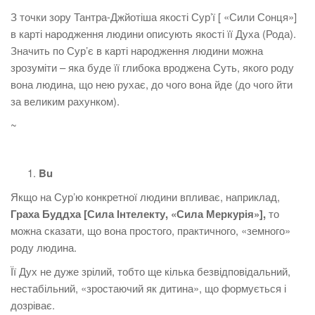
З точки зору Тантра-Джйотіша якості Сурʼї [ «Сили Сонця»]
в карті народження людини описують якості її Духа (Рода).
Значить по Сурʼє в карті народження людини можна
зрозуміти – яка буде її глибока вроджена Суть, якого роду
вона людина, що нею рухає, до чого вона йде (до чого йти
за великим рахунком).
~
Bu
Якщо на Сурʼю конкретної людини впливає, наприклад,
Граха Буддха [Сила Інтелекту, «Сила Меркурія»],
то
можна сказати, що вона простого, практичного, «земного»
роду людина.
Її Дух не дуже зрілий, тобто ще кілька безвідповідальний,
нестабільний, «зростаючий як дитина», що формується і
дозріває.