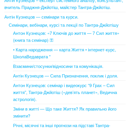
Антін Кузнецов – експерт системного аналізу, консультант,
вчитель Праджня-Джйотіш, майстер Тантра-Джйотіш.
Антін Кузнецов — семінари та курси.
Семінари, вебінари, курсі та лекції по Тантра-Джйотішу
Антон Кузнецов: «7 Ключів до життя — 7 Сил життя»
(книга та семінар) ⚿
• Карта народження — карта Життя • інтернет-курс,
ШколаВедаврата *
Взаємини/стосунки/відносини та комунікація.
Антін Кузнецов — Сила Призначення, поклик і доля.
Антон Кузнецов: семінар і видеокурс “9 Грах – Сил
життя”, Тантра-Джйотіш («дев’ять планет», Ведична
астрологія).
Зміни в житті — Що таке Життя? Як правильно його
змінити?
Річні, місячні та інші прогнози на підставі Тантра-