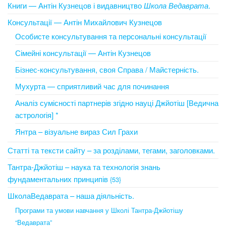
Книги — Антін Кузнецов і видавництво
Школа Ведаврата
.
Консультації — Антін Михайлович Кузнецов
Особисте консультування та персональні консультації
Сімейні консультації — Антін Кузнецов
Бізнес-консультування, своя Справа / Майстерність.
Мухурта — сприятливий час для починання
Аналіз сумісності партнерів згідно науці Джйотіш [Ведична
астрологія] *
Янтра – візуальне вираз Сил Грахи
Статті та тексти сайту – за розділами, тегами, заголовками.
Тантра-Джйотіш – наука та технологія знань
фундаментальних принципів
{53}
ШколаВедаврата – наша діяльність.
Програми та умови навчання у Школі Тантра-Джйотішу
“Ведаврата”