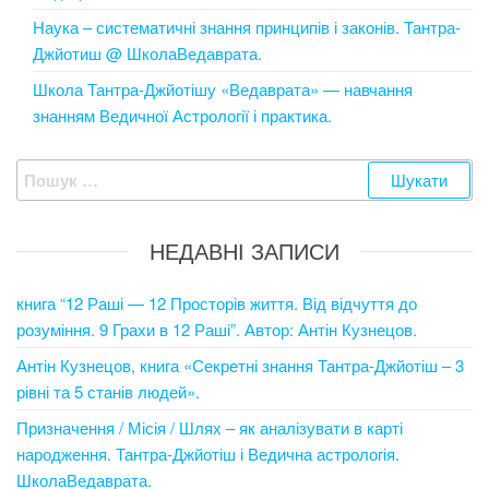
Наука – систематичні знання принципів і законів. Тантра-
Джйотиш @ ШколаВедаврата.
Школа Тантра-Джйотішу «Ведаврата» — навчання
знанням Ведичної Астрології і практика.
Пошук:
НЕДАВНІ ЗАПИСИ
книга “12 Раші — 12 Просторів життя. Від відчуття до
розуміння. 9 Грахи в 12 Раші”. Автор: Антін Кузнецов.
Антін Кузнецов, книга «Секретні знання Тантра-Джйотіш – 3
рівні та 5 станів людей».
Призначення / Місія / Шлях – як аналізувати в карті
народження. Тантра-Джйотіш і Ведична астрологія.
ШколаВедаврата.