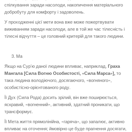
спілкування заради насолоди, накопичення матеріального
добробуту для комфорту і задоволень.
У проходженні цієї мети вона вже може пожертвувати
виживанням заради насолоди, але в той же час тілесність і
тілесні відчуття – це головний критерій для такого людини.
Ma
Якщо на Сурʼю даної людини впливає, наприклад,
Граха
Мангала [Сила Вогню Особистості, «Сила Марса»],
то
така людина володіючого, досягаючого, «вогняного»,
особистісно-орієнтованого роду.
Її Дух (Сила Рода) досить зрілий, він вже поширюється,
яскравий, «вогненний», активний, здатний проникати, що
трансформує.
Її Мета життя прямолінійна, «гаряча», що запалює, активно
впливає на оточення; ймовірно це буде прагнення досягати,