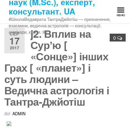
наук (M.Sc.), експерт,
Перейти
консультант. UA
до
МЕНЮ
змісту
#ШколаВедаврата ТантраДжйотіш — призначення,
взаємини, ведична астрологія — консультації,
j2. Вплив на
семінари, курси. Ԙ!
СЕР
17
0
Сурʼю [
2017
«Сонце»] інших
Грах [ «планет»] і
суть людини –
Ведична астрологія і
Тантра-Джйотіш
Від
ADMIN