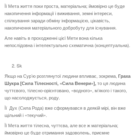
Її Мета життя поки проста, матеріальна; ймовірно це буде
накопичення інформації і виживання, земні інтереси,
спілкування заради обміну інформацією, цікавість,
накопичення матеріального добробуту для існування.
Але навіть в проходженні цієї Мети вона кілька
непослідовна і інтелектуально схематична (концептуальна).
Sk
Якщо на Сурʼю розглянутої людини впливає, зокрема,
Граха
Шукра [Сила Тілесності, «Сила Венери»],
то ця людина
чуттєвого, тілесно-орієнтовано, «водного», м’якого і такого,
що насолоджується, роду.
Її Дух (Сила Рода) вже сформувався в деякій мірі, він вже
щільний і «текучий».
Її Мета життя тілесна, чуттєва, але все ж матеріальна;
ймовірно це буде отримання задоволень, приємне