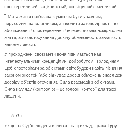
спостережливий, зацікавлений, «повітряний», мислячий.
Її Мета життя пов’язана з умінням бути уважним,
нерухомим, наполегливим, знаходити закономірності; це
або пізнання / спостереження / інтерес до закономірностей
життя, або застосування досвіду обмеженості, завзятості,
наполегливості.
У проходженні своєї мети вона піднімається над
інтелектуальними концепціями, добробутом і володінням
щоб спостерігати за об’єктами світобудови навіть пізнання
закономірностей (або відчуває досвід обмежень внаслідок
досвіду об’єктів оточення). Сила взаємодії з об’єктами,
Сила нагляду (контролю) – це головні критерії для такої
людини.
Gu
Якщо на Сурʼю людини впливає, наприклад,
Граха Гуру