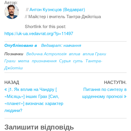
Автор:
//
Антон Кузнєцов (Ведаврат)
// Майстер і вчитель Тантра-Джйотіша
Shortlink for this post:
https://uk-ua.vedavrat.org/?p=11497
Опубліковано в
Ведаврат: навчання
Позначки
Ведична Астрологія
вплив
вплив Грахи
Грахи
мета
призначення
Сурья
суть
Тантра-
Джйотіш
Навігація
Попередній
Н
НАЗАД
НАСТУПН.
запис
за
j1. Як вплив на Чандру [
Питання по синтезу в
записів
«Місяць»] інших Грах [Сил,
щоденному прогнозі
«планет»] визначає характер
людини?
Залишити відповідь