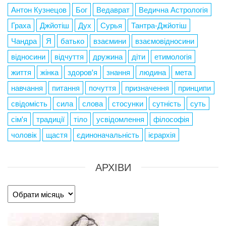
Антон Кузнецов
Бог
Ведаврат
Ведична Астрологія
Граха
Джйотіш
Дух
Сурья
Тантра-Джйотіш
Чандра
Я
батько
взаємини
взаємовідносини
відносини
відчуття
дружина
діти
етимологія
життя
жінка
здоров'я
знання
людина
мета
навчання
питання
почуття
призначення
принципи
свідомість
сила
слова
стосунки
сутність
суть
сім'я
традиції
тіло
усвідомлення
філософія
чоловік
щастя
єдиноначальність
ієрархія
АРХІВИ
Архіви