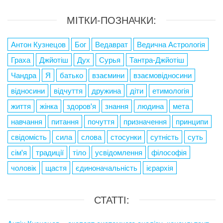
МІТКИ-ПОЗНАЧКИ:
Антон Кузнецов
Бог
Ведаврат
Ведична Астрологія
Граха
Джйотіш
Дух
Сурья
Тантра-Джйотіш
Чандра
Я
батько
взаємини
взаємовідносини
відносини
відчуття
дружина
діти
етимологія
життя
жінка
здоров'я
знання
людина
мета
навчання
питання
почуття
призначення
принципи
свідомість
сила
слова
стосунки
сутність
суть
сім'я
традиції
тіло
усвідомлення
філософія
чоловік
щастя
єдиноначальність
ієрархія
СТАТТІ: