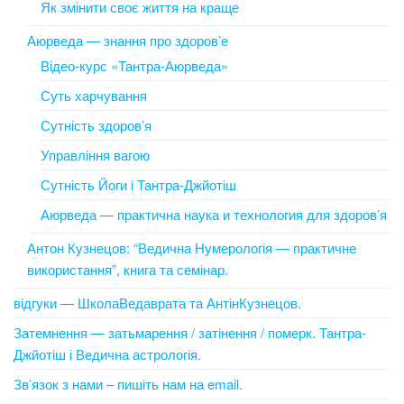
Як змінити своє життя на краще
Аюрведа — знання про здоров’е
Відео-курс «Тантра-Аюрведа»
Суть харчування
Сутність здоров’я
Управління вагою
Сутність Йоги і Тантра-Джйотіш
Аюрведа — практична наука и технология для здоров’я
Антон Кузнецов: “Ведична Нумерологія — практичне
використання”, книга та семінар.
відгуки — ШколаВедаврата та АнтінКузнецов.
Затемнення — затьмарення / затінення / померк. Тантра-
Джйотіш і Ведична астрологія.
Зв’язок з нами – пишіть нам на email.