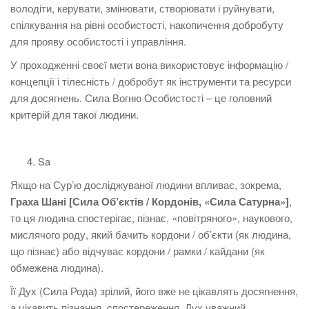
володіти, керувати, змінювати, створювати і руйнувати,
спілкування на рівні особистості, накопичення добробуту
для прояву особистості і управління.
У проходженні своєї мети вона використовує інформацію /
концепції і тілесність / добробут як інструменти та ресурси
для досягнень. Сила Вогню Особистості – це головний
критерій для такої людини.
Sa
Якщо на Сурʼю досліджуваної людини впливає, зокрема,
Граха Шані [Сила Об’єктів / Кордонів, «Сила Сатурна»]
,
то ця людина спостерігає, пізнає, «повітряного», наукового,
мислячого роду, який бачить кордони / об’єкти (як людина,
що пізнає) або відчуває кордони / рамки / кайдани (як
обмежена людина).
Її Дух (Сила Рода) зрілий, його вже не цікавлять досягнення,
а цікавить пізнання, спостереження, Дух уважний,