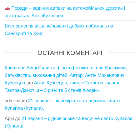
Поради – водіння автівки на автомобільних дорогах і
автотрасах. АнтінКузнецов.
Висловлення вітання/поваги і добрих побажань на
Санскриті та Хінді.
ОСТАННІ КОМЕНТАРІ
Книги про Вищі Сили та філософію життя, про Взаємини,
батьківство, виховання дітей. Автор: Антін Михайлович
Кузнецов.
до
Антін Кузнецов, книга «Секретні знання
Тантра-Джйотіш – 3 рівні та 5 станів людей».
adm-ua
до
21 червня – рідновірське та ведичне свято
Купайла (Купала).
Арій
до
21 червня – рідновірське та ведичне свято Купайла
(Купала).