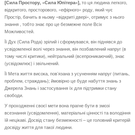
[Сила Простору, «Сила Юпітера»],
то ця людина легкого,
відкритого, просторового, «ефірного» роду, який чує
Простір, бачить в ньому «відкриті двері», отримує з нього
знання , тобто знає про це безмежне поле Всіх
Можливостей.
Її Дух (Сила Рода) зрілий і сформувався, він піднявся до
усвідомленої волі через знання, він позбавлений напруг (в
тому числі критики), нейтральний (всепроникаючий), знає
(усвідомлює) і звільнений.
Її Мета життя висока, пов’язана з усуненням напруг (питань,
проблем, страждань); ймовірно це буде набуття знань з
Джерела Знань і застосування їх для підтримки стану
свободи.
У проходженні своєї мети вона прагне бути в змозі
всезнання (усвідомлення), матеріальні цінності та володіння
їй нецікаві. Досвід стану безмежності – це головний критерій
досвіду життя для такої людини.