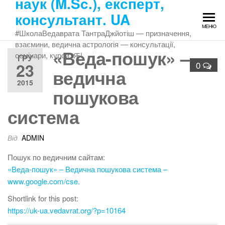
наук (M.Sc.), експерт,
Перейти
консультант. UA
до
МЕНЮ
змісту
#ШколаВедаврата ТантраДжйотіш — призначення,
взаємини, ведична астрологія — консультації,
«Веда-пошук» –
семінари, курси. Ԙ!
ГРУ
23
0
ведична
2015
пошукова
система
Від
ADMIN
Пошук по ведичним сайтам:
«Веда-пошук» – Ведична пошукова система –
www.google.com/cse.
Shortlink for this post:
https://uk-ua.vedavrat.org/?p=10164