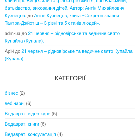
Книги про Вищі Сили та філософію життя, про Взаємини,
батьківство, виховання дітей. Автор: Антін Михайлович
Кузнецов.
до
Антін Кузнецов, книга «Секретні знання
Тантра-Джйотіш – 3 рівні та 5 станів людей».
adm-ua
до
21 червня – рідновірське та ведичне свято
Купайла (Купала).
Арій
до
21 червня – рідновірське та ведичне свято Купайла
(Купала).
КАТЕГОРІЇ
бізнес
(2)
вебінари;
(6)
Ведаврат: відео-курс
(5)
Ведаврат: книги
(6)
Ведаврат: консультація
(4)