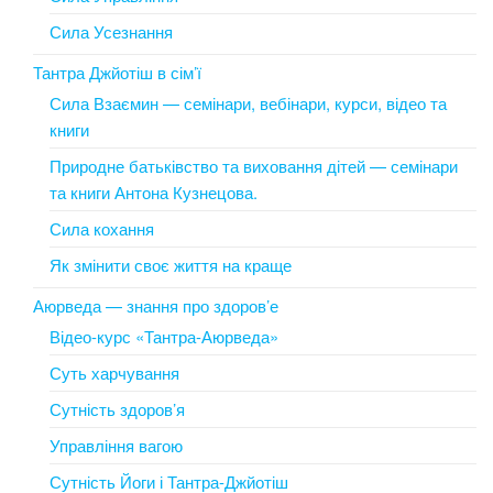
Сила Усезнання
Тантра Джйотіш в сім’ї
Сила Взаємин — семінари, вебінари, курси, відео та
книги
Природне батьківство та виховання дітей — семінари
та книги Антона Кузнецова.
Сила кохання
Як змінити своє життя на краще
Аюрведа — знання про здоров’е
Відео-курс «Тантра-Аюрведа»
Суть харчування
Сутність здоров’я
Управління вагою
Сутність Йоги і Тантра-Джйотіш