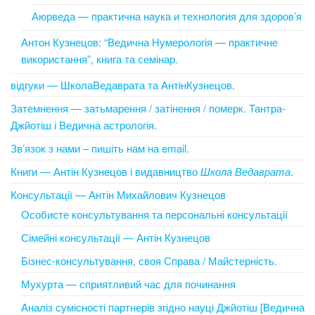
Аюрведа — практична наука и технология для здоров’я
Антон Кузнецов: “Ведична Нумерологія — практичне
використання”, книга та семінар.
відгуки — ШколаВедаврата та АнтінКузнецов.
Затемнення — затьмарення / затінення / померк. Тантра-
Джйотіш і Ведична астрологія.
Зв’язок з нами – пишіть нам на email.
Книги — Антін Кузнецов і видавництво
Школа Ведаврата
.
Консультації — Антін Михайлович Кузнецов
Особисте консультування та персональні консультації
Сімейні консультації — Антін Кузнецов
Бізнес-консультування, своя Справа / Майстерність.
Мухурта — сприятливий час для починання
Аналіз сумісності партнерів згідно науці Джйотіш [Ведична