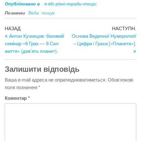
Опубліковано в
я-etc-різні-поради-тощо;
Позначки
Веда
пошук
Навігація
Попередній
Н
НАЗАД
НАСТУПН.
запис
за
Антон Кузнецов: базовий
Основа Ведичної Нумерології
записів
семінар «9 Грах — 9 Сил
– Цифри і Грахи [«Планети»].
життя» (дев’ять планет).
Залишити відповідь
Ваша e-mail адреса не оприлюднюватиметься.
Обов’язкові
поля позначені
*
Коментар
*