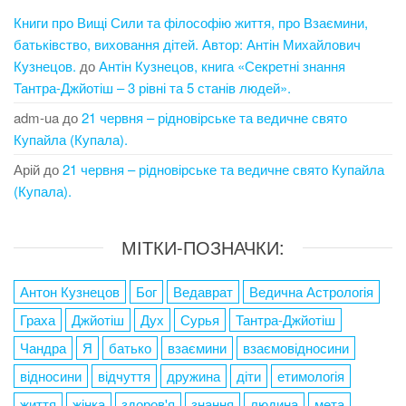
Книги про Вищі Сили та філософію життя, про Взаємини,
батьківство, виховання дітей. Автор: Антін Михайлович
Кузнецов.
до
Антін Кузнецов, книга «Секретні знання
Тантра-Джйотіш – 3 рівні та 5 станів людей».
adm-ua
до
21 червня – рідновірське та ведичне свято
Купайла (Купала).
Арій
до
21 червня – рідновірське та ведичне свято Купайла
(Купала).
МІТКИ-ПОЗНАЧКИ:
Антон Кузнецов
Бог
Ведаврат
Ведична Астрологія
Граха
Джйотіш
Дух
Сурья
Тантра-Джйотіш
Чандра
Я
батько
взаємини
взаємовідносини
відносини
відчуття
дружина
діти
етимологія
життя
жінка
здоров'я
знання
людина
мета