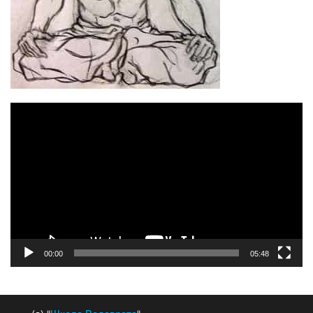
Відеопрогравач
00:00
05:48