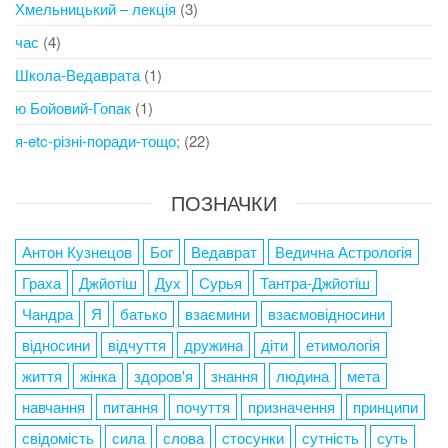
Хмельницький – лекція
(3)
час
(4)
Школа-Ведаврата
(1)
ю Бойовий-Гопак
(1)
я-etc-різні-поради-тощо;
(22)
ПОЗНАЧКИ
Антон Кузнецов
Бог
Ведаврат
Ведична Астрологія
Граха
Джйотіш
Дух
Сурья
Тантра-Джйотіш
Чандра
Я
батько
взаємини
взаємовідносини
відносини
відчуття
дружина
діти
етимологія
життя
жінка
здоров'я
знання
людина
мета
навчання
питання
почуття
призначення
принципи
свідомість
сила
слова
стосунки
сутність
суть