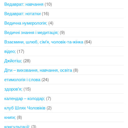
Ведаврат: навчання
(10)
Ведаврат: нотатки
(16)
Ведична нумерологія;
(4)
Ведичні знання і медитація;
(9)
Взаємини, шлюб, сім'я, чоловік-та-жінка
(64)
відео;
(17)
Джйотіш;
(28)
Діти – виховання, навчання, освіта
(8)
етимологія і слова
(24)
здоров'я;
(15)
календар – колодар;
(7)
клуб Шлях Чоловіків
(2)
книги;
(8)
консультації;
(3)