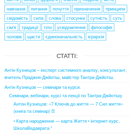
навчання
питання
почуття
призначення
принципи
свідомість
сила
слова
стосунки
сутність
суть
сім'я
традиції
тіло
усвідомлення
філософія
чоловік
щастя
єдиноначальність
ієрархія
СТАТТІ:
Антін Кузнецов – експерт системного аналізу, консультант,
вчитель Праджня-Джйотіш, майстер Тантра-Джйотіш.
Антін Кузнецов — семінари та курси.
Семінари, вебінари, курсі та лекції по Тантра-Джйотішу
Антон Кузнецов: «7 Ключів до життя — 7 Сил життя»
(книга та семінар) ⚿
• Карта народження — карта Життя • інтернет-курс,
ШколаВедаврата *