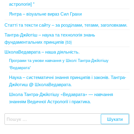
астрологія] *
Янтра – візуальне вираз Сил Грахи
Статті та тексти сайту – за розділами, тегами, заголовками.
Тантра-Джйотіш – наука та технологія знань
фундаментальних принципів
{53}
ШколаВедаврата – наша діяльність.
Програми та умови навчання у Школі Тантра-Джйотішу
“Ведаврата”
Наука – систематичні знання принципів і законів. Тантра-
Джйотиш @ ШколаВедаврата.
Школа Тантра-Джйотішу «Ведаврата» — навчання
знанням Ведичної Астрології і практика.
Пошук: