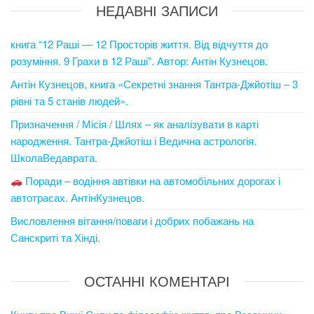
НЕДАВНІ ЗАПИСИ
книга “12 Раші — 12 Просторів життя. Від відчуття до
розуміння. 9 Грахи в 12 Раші”. Автор: Антін Кузнецов.
Антін Кузнецов, книга «Секретні знання Тантра-Джйотіш – 3
рівні та 5 станів людей».
Призначення / Місія / Шлях – як аналізувати в карті
народження. Тантра-Джйотіш і Ведична астрологія.
ШколаВедаврата.
Поради – водіння автівки на автомобільних дорогах і
автотрасах. АнтінКузнецов.
Висловлення вітання/поваги і добрих побажань на
Санскриті та Хінді.
ОСТАННІ КОМЕНТАРІ