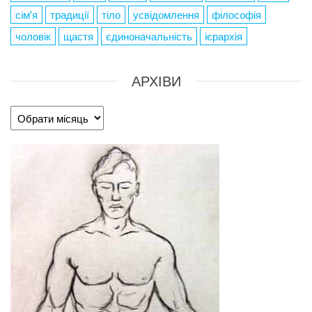
сім'я
традиції
тіло
усвідомлення
філософія
чоловік
щастя
єдиноначальність
ієрархія
АРХІВИ
Архіви