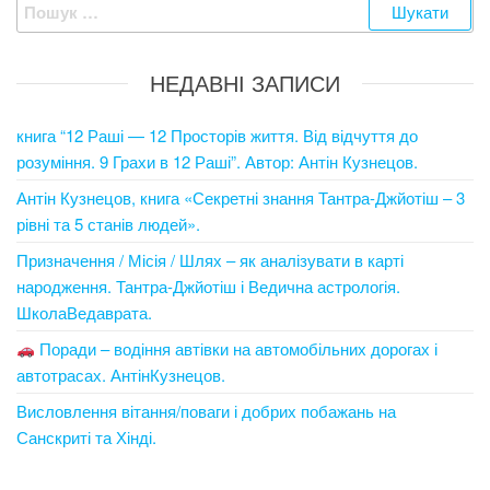
Пошук:
НЕДАВНІ ЗАПИСИ
книга “12 Раші — 12 Просторів життя. Від відчуття до
розуміння. 9 Грахи в 12 Раші”. Автор: Антін Кузнецов.
Антін Кузнецов, книга «Секретні знання Тантра-Джйотіш – 3
рівні та 5 станів людей».
Призначення / Місія / Шлях – як аналізувати в карті
народження. Тантра-Джйотіш і Ведична астрологія.
ШколаВедаврата.
Поради – водіння автівки на автомобільних дорогах і
автотрасах. АнтінКузнецов.
Висловлення вітання/поваги і добрих побажань на
Санскриті та Хінді.