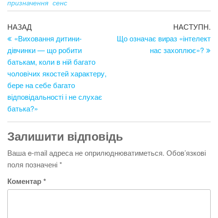
призначення
сенс
Навігація
Попередній
Н
НАЗАД
НАСТУПН.
запис
за
«Виховання дитини-
Що означає вираз «інтелект
записів
дівчинки — що робити
нас захоплює»?
батькам, коли в ній багато
чоловічих якостей характеру,
бере на себе багато
відповідальності і не слухає
батька?»
Залишити відповідь
Ваша e-mail адреса не оприлюднюватиметься.
Обов’язкові
поля позначені
*
Коментар
*