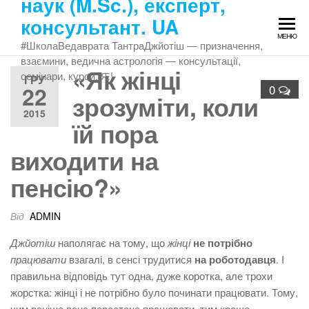
наук (M.Sc.), експерт,
Перейти
консультант. UA
до
МЕНЮ
змісту
#ШколаВедаврата ТантраДжйотіш — призначення,
взаємини, ведична астрологія — консультації,
«Як жінці
семінари, курси. Ԙ!
ГРУ
22
0
зрозуміти, коли
2015
їй пора
виходити на
пенсію?»
Від
ADMIN
Джйотіш
наполягає на тому, що
жінці
не потрібно
працювати
взагалі, в сенсі трудитися
на роботодавця
. І
правильна відповідь тут одна, дуже коротка, але трохи
жорстка: жінці і не потрібно було починати працювати. Тому,
чим раніше вона перестане працювати, тим краще.