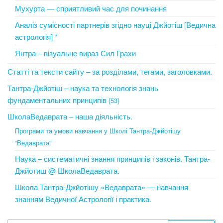
Мухурта — сприятливий час для починання
Аналіз сумісності партнерів згідно науці Джйотіш [Ведична
астрологія] *
Янтра – візуальне вираз Сил Грахи
Статті та тексти сайту – за розділами, тегами, заголовками.
Тантра-Джйотіш – наука та технологія знань
фундаментальних принципів
{53}
ШколаВедаврата – наша діяльність.
Програми та умови навчання у Школі Тантра-Джйотішу
“Ведаврата”
Наука – систематичні знання принципів і законів. Тантра-
Джйотиш @ ШколаВедаврата.
Школа Тантра-Джйотішу «Ведаврата» — навчання
знанням Ведичної Астрології і практика.