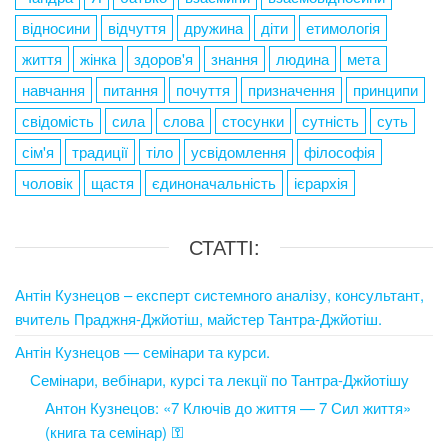
відносини
відчуття
дружина
діти
етимологія
життя
жінка
здоров'я
знання
людина
мета
навчання
питання
почуття
призначення
принципи
свідомість
сила
слова
стосунки
сутність
суть
сім'я
традиції
тіло
усвідомлення
філософія
чоловік
щастя
єдиноначальність
ієрархія
СТАТТІ:
Антін Кузнецов – експерт системного аналізу, консультант,
вчитель Праджня-Джйотіш, майстер Тантра-Джйотіш.
Антін Кузнецов — семінари та курси.
Семінари, вебінари, курсі та лекції по Тантра-Джйотішу
Антон Кузнецов: «7 Ключів до життя — 7 Сил життя»
(книга та семінар) ⚿