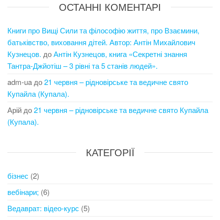
ОСТАННІ КОМЕНТАРІ
Книги про Вищі Сили та філософію життя, про Взаємини,
батьківство, виховання дітей. Автор: Антін Михайлович
Кузнецов.
до
Антін Кузнецов, книга «Секретні знання
Тантра-Джйотіш – 3 рівні та 5 станів людей».
adm-ua
до
21 червня – рідновірське та ведичне свято
Купайла (Купала).
Арій
до
21 червня – рідновірське та ведичне свято Купайла
(Купала).
КАТЕГОРІЇ
бізнес
(2)
вебінари;
(6)
Ведаврат: відео-курс
(5)