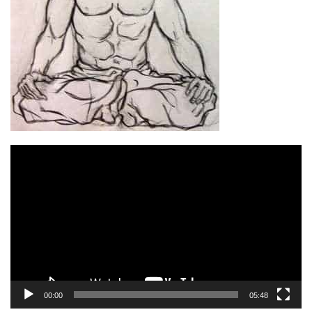
Відеопрогравач
00:00
05:48