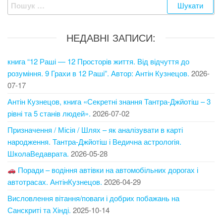
Пошук:
НЕДАВНІ ЗАПИСИ:
книга “12 Раші — 12 Просторів життя. Від відчуття до
розуміння. 9 Грахи в 12 Раші”. Автор: Антін Кузнецов.
2026-
07-17
Антін Кузнецов, книга «Секретні знання Тантра-Джйотіш – 3
рівні та 5 станів людей».
2026-07-02
Призначення / Місія / Шлях – як аналізувати в карті
народження. Тантра-Джйотіш і Ведична астрологія.
ШколаВедаврата.
2026-05-28
Поради – водіння автівки на автомобільних дорогах і
автотрасах. АнтінКузнецов.
2026-04-29
Висловлення вітання/поваги і добрих побажань на
Санскриті та Хінді.
2025-10-14