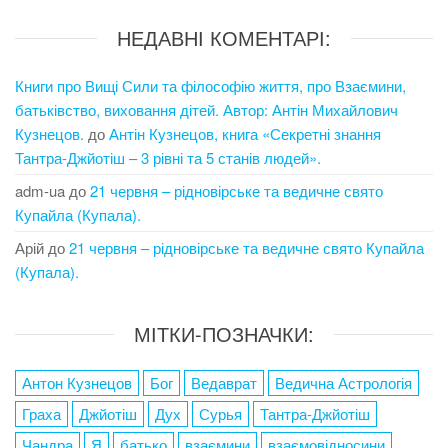
НЕДАВНІ КОМЕНТАРІ:
Книги про Вищі Сили та філософію життя, про Взаємини,
батьківство, виховання дітей. Автор: Антін Михайлович
Кузнецов.
до
Антін Кузнецов, книга «Секретні знання
Тантра-Джйотіш – 3 рівні та 5 станів людей».
adm-ua
до
21 червня – рідновірське та ведичне свято
Купайла (Купала).
Арій
до
21 червня – рідновірське та ведичне свято Купайла
(Купала).
МІТКИ-ПОЗНАЧКИ:
Антон Кузнецов
Бог
Ведаврат
Ведична Астрологія
Граха
Джйотіш
Дух
Сурья
Тантра-Джйотіш
Чандра
Я
батько
взаємини
взаємовідносини