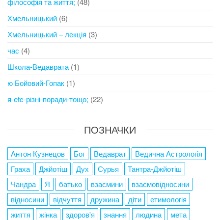
філософія та життя;
(48)
Хмельницький
(6)
Хмельницький – лекція
(3)
час
(4)
Школа-Ведаврата
(1)
ю Бойовий-Гопак
(1)
я-etc-різні-поради-тощо;
(22)
ПОЗНАЧКИ
Антон Кузнецов
Бог
Ведаврат
Ведична Астрологія
Граха
Джйотіш
Дух
Сурья
Тантра-Джйотіш
Чандра
Я
батько
взаємини
взаємовідносини
відносини
відчуття
дружина
діти
етимологія
життя
жінка
здоров'я
знання
людина
мета