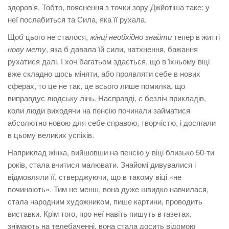
здоров’я. Тобто, пояснення з точки зору Джйотіша таке: у
неї послабиться та Сила, яка її рухала.
Щоб цього не сталося,
жінці необхідно
знайти
тепер в житті
нову мету
, яка б давала їй сили, натхнення, бажання
рухатися далі. І хоч багатьом здається, що в їхньому віці
вже складно щось міняти, або проявляти себе в нових
сферах, то це не так, це всього лише помилка, що
виправдує людську лінь. Насправді, є безліч прикладів,
коли люди виходячи на пенсію починали займатися
абсолютно новою для себе справою, творчістю, і досягали
в цьому великих успіхів.
Наприклад жінка, вийшовши на пенсію у віці близько 50-ти
років, стала вчитися малювати. Знайомі дивувалися і
відмовляли її, стверджуючи, що в такому віці «не
починають». Тим не менш, вона дуже швидко навчилася,
стала народним художником, пише картини, проводить
виставки. Крім того, про неї навіть пишуть в газетах,
знімають на телебаченні, вона стала досить відомою