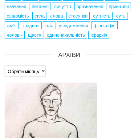
навчання
питання
почуття
призначення
принципи
свідомість
сила
слова
стосунки
сутність
суть
сім'я
традиції
тіло
усвідомлення
філософія
чоловік
щастя
єдиноначальність
ієрархія
АРХІВИ
Архіви