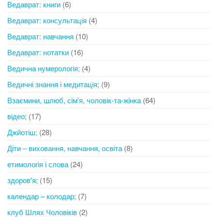
Ведаврат: книги
(6)
Ведаврат: консультація
(4)
Ведаврат: навчання
(10)
Ведаврат: нотатки
(16)
Ведична нумерологія;
(4)
Ведичні знання і медитація;
(9)
Взаємини, шлюб, сім'я, чоловік-та-жінка
(64)
відео;
(17)
Джйотіш;
(28)
Діти – виховання, навчання, освіта
(8)
етимологія і слова
(24)
здоров'я;
(15)
календар – колодар;
(7)
клуб Шлях Чоловіків
(2)