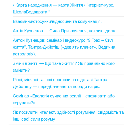
• Карта народження — карта Життя • інтернет-курс,
ШколаВедаврата *
Взаємини/стосунки/відносини та комунікація.
Антін Кузнецов — Сила Призначення, поклик і доля.
Антон Кузнецов: семінар і видеокурс “9 Грах – Сил
життя”, Тантра-Джйотіш («дев’ять планет», Ведична
астрологія).
Зміни в житті — Що таке Життя? Як правильно його
змінити?
Річні, місячні та інші прогнози на підставі Тантра-
Джйотішу — передбачення та поради на рік.
Cемінар «Екологія сучасних реалії – споживати або
керувати?»
Як посилити інтелект, здібності розуміння, свідомість та
інші свої сили розуму