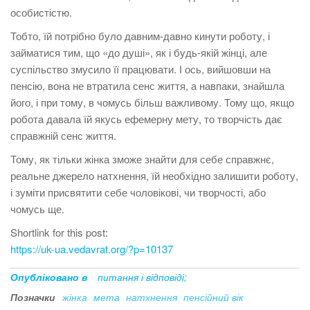
особистістю.
Тобто, їй потрібно було давним-давно кинути роботу, і
займатися тим, що «до душі», як і будь-якій жінці, але
суспільство змусило її працювати. І ось, вийшовши на
пенсію, вона не втратила сенс життя, а навпаки, знайшла
його, і при тому, в чомусь більш важливому. Тому що, якщо
робота давала їй якусь ефемерну мету, то творчість дає
справжній сенс життя.
Тому, як тільки жінка зможе знайти для себе справжнє,
реальне джерело натхнення, їй необхідно залишити роботу,
і зуміти присвятити себе чоловікові, чи творчості, або
чомусь ще.
Shortlink for this post:
https://uk-ua.vedavrat.org/?p=10137
Опубліковано в
питання і відповіді;
Позначки
жінка
мета
натхнення
пенсійний вік