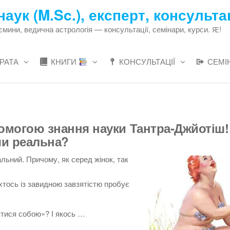
наук (M.Sc.), експерт, консульта
ни, ведична астрологія — консультації, семінари, курси. Ԙ!
РАТА
КНИГИ
КОНСУЛЬТАЦІЇ
СЕМІ
омогою знання науки Тантра-Джйотіш!
 чи реальна?
льний. Причому, як серед жінок, так
тось із завидною завзятістю пробує
ятися собою»? І якось …