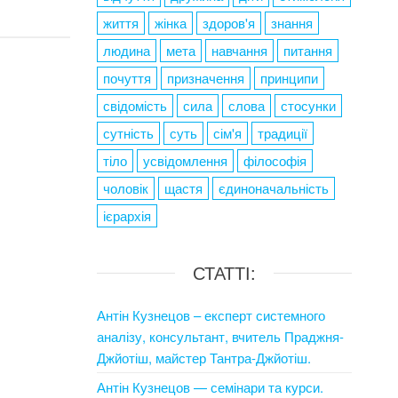
життя
жінка
здоров'я
знання
людина
мета
навчання
питання
почуття
призначення
принципи
свідомість
сила
слова
стосунки
сутність
суть
сім'я
традиції
тіло
усвідомлення
філософія
чоловік
щастя
єдиноначальність
ієрархія
СТАТТІ:
Антін Кузнецов – експерт системного
аналізу, консультант, вчитель Праджня-
Джйотіш, майстер Тантра-Джйотіш.
Антін Кузнецов — семінари та курси.