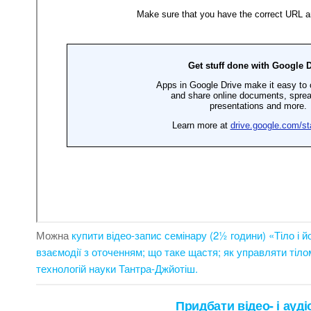
Можна
купити відео-запис семінару (2½ години) «Тіло і йо
взаємодії з оточенням; що таке щастя; як управляти тіло
технологій науки Тантра-Джйотіш.
Придбати відео- і ауд