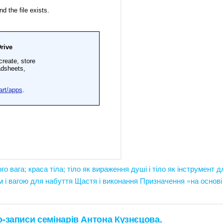
го вага; краса тіла; тіло як вираження душі і тіло як інструмент д
м і вагою для набуття Щастя і виконання Призначення »на основі 
іо-записи семінарів Антона Кузнєцова.