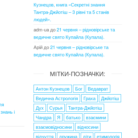
Кузнецов, книга «Секретні знання
Тантра-Джйотіш – 3 рівні та 5 станів
людей».
adm-ua
до
21 червня – рідновірське та
ведичне свято Купайла (Купала).
Арій
до
21 червня – рідновірське та
ведичне свято Купайла (Купала).
МІТКИ-ПОЗНАЧКИ:
Антон Кузнецов
Бог
Ведаврат
Ведична Астрологія
Граха
Джйотіш
ля
Дух
Сурья
Тантра-Джйотіш
знань і
Чандра
Я
батько
взаємини
взаємовідносини
відносини
відчуття
дружина
діти
етимологія