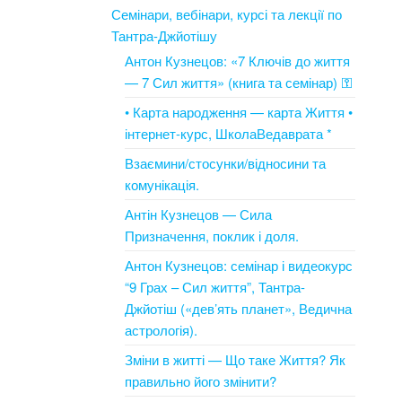
Семінари, вебінари, курсі та лекції по
Тантра-Джйотішу
Антон Кузнецов: «7 Ключів до життя
— 7 Сил життя» (книга та семінар) ⚿
• Карта народження — карта Життя •
інтернет-курс, ШколаВедаврата *
Взаємини/стосунки/відносини та
комунікація.
Антін Кузнецов — Сила
Призначення, поклик і доля.
Антон Кузнецов: семінар і видеокурс
“9 Грах – Сил життя”, Тантра-
Джйотіш («дев’ять планет», Ведична
астрологія).
Зміни в житті — Що таке Життя? Як
правильно його змінити?