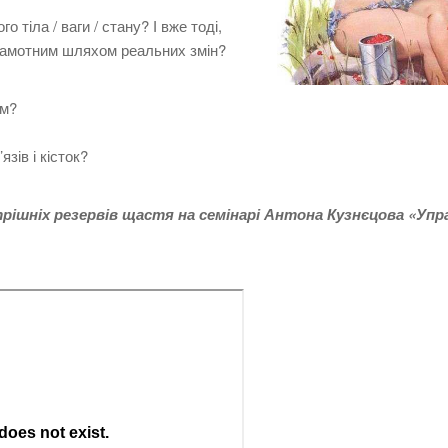
тіла / ваги / стану? І вже тоді,
грамотним шляхом реальних змін?
зм?
зів і кісток?
рішніх резервів щастя на семінарі Антона Кузнєцова «Упр