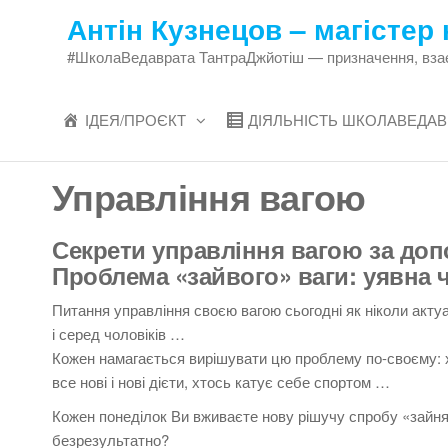
Перейти
Антін Кузнецов – магістер 
до
#ШколаВедаврата ТантраДжйотіш — призначення, взаєми
змісту
ІДЕЯ/ПРОЄКТ
ДІЯЛЬНІСТЬ ШКОЛАВЕДАВ
Управління вагою
Секрети управління вагою за доп
Проблема «зайвого» ваги: ​​уявна
Питання управління своєю вагою сьогодні як ніколи актуа
і серед чоловіків …
Кожен намагається вирішувати цю проблему по-своєму: х
все нові і нові дієти, хтось катує себе спортом …
Кожен понеділок Ви вживаєте нову рішучу спробу «зайн
безрезультатно?