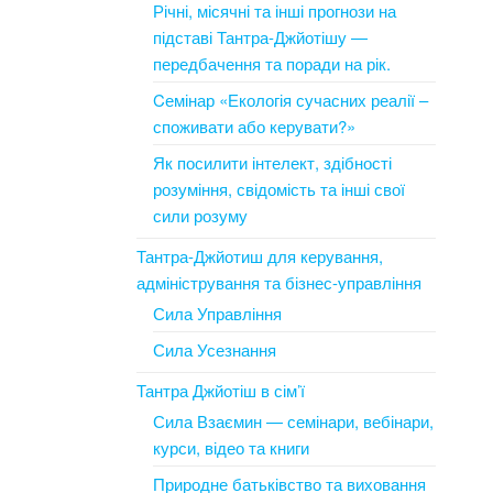
Річні, місячні та інші прогнози на
підставі Тантра-Джйотішу —
передбачення та поради на рік.
Cемінар «Екологія сучасних реалії –
споживати або керувати?»
Як посилити інтелект, здібності
розуміння, свідомість та інші свої
сили розуму
Тантра-Джйотиш для керування,
адміністрування та бізнес-управління
Сила Управління
Сила Усезнання
Тантра Джйотіш в сім’ї
Сила Взаємин — семінари, вебінари,
курси, відео та книги
Природне батьківство та виховання