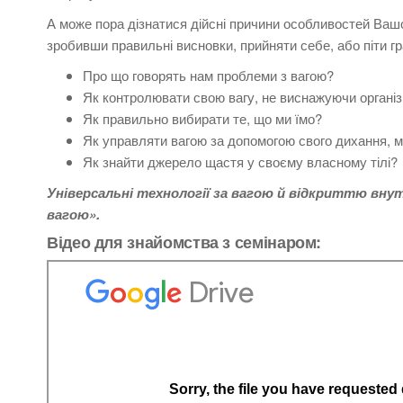
А може пора дізнатися дійсні причини особливостей Вашого 
зробивши правильні висновки, прийняти себе, або піти 
Про що говорять нам проблеми з вагою?
Як контролювати свою вагу, не виснажуючи органі
Як правильно вибирати те, що ми їмо?
Як управляти вагою за допомогою свого дихання, м’я
Як знайти джерело щастя у своєму власному тілі?
Універсальні технології за вагою й відкриттю внут
вагою».
Відео для знайомства з семінаром: