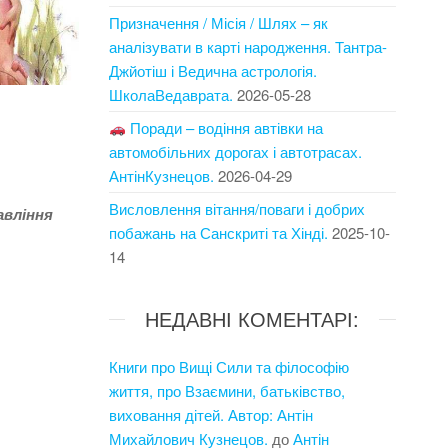
Призначення / Місія / Шлях – як
аналізувати в карті народження. Тантра-
Джйотіш і Ведична астрологія.
ШколаВедаврата.
2026-05-28
Поради – водіння автівки на
автомобільних дорогах і автотрасах.
АнтінКузнецов.
2026-04-29
Висловлення вітання/поваги і добрих
авління
побажань на Санскриті та Хінді.
2025-10-
14
НЕДАВНІ КОМЕНТАРІ:
Книги про Вищі Сили та філософію
життя, про Взаємини, батьківство,
виховання дітей. Автор: Антін
Михайлович Кузнецов.
до
Антін