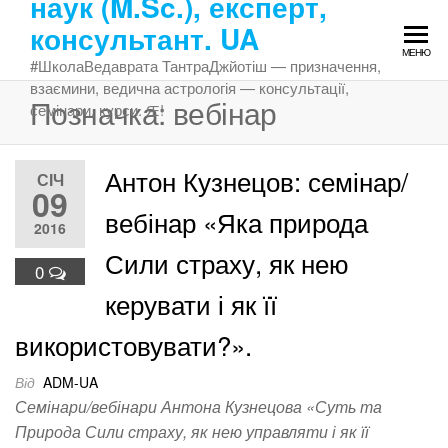
наук (M.Sc.), експерт,
Перейти
консультант. UA
до
МЕНЮ
змісту
#ШколаВедаврата ТантраДжйотіш — призначення,
взаємини, ведична астрологія — консультації,
Позначка:
вебінар
семінари, курси. Ԙ!
Антон Кузнецов: семінар/
СІЧ
09
вебінар «Яка природа
2016
Сили страху, як нею
0
керувати і як її
використовувати?».
Від
ADM-UA
Семінари/вебінари Антона Кузнецова «Суть та
Природа Сили страху, як нею управляти і як її