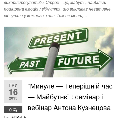
використовувати?» Страх – це, мабуть, найбільш
поширена емоція / відчуття, що викликає негативне
відчуття у кожного з нас. Тим не менш,…
“Минуле — Теперішній час
ГРУ
16
— Майбутнє” : семінар і
2015
вебінар Антона Кузнецова
0
Від
ADM-UA