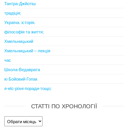
Тантра-Джйотіш
традіція;
Україна. історія.
філософія та життя;
Хмельницький
Хмельницький – лекція
час
Школа-Ведаврата
ю Бойовий-Гопак
я-etc-різні-поради-тощо;
СТАТТІ ПО ХРОНОЛОГІЇ
Статті
по