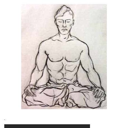
хронології
`