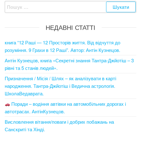
Пошук:
НЕДАВНІ СТАТТІ
книга “12 Раші — 12 Просторів життя. Від відчуття до
розуміння. 9 Грахи в 12 Раші”. Автор: Антін Кузнецов.
Антін Кузнецов, книга «Секретні знання Тантра-Джйотіш – 3
рівні та 5 станів людей».
Призначення / Місія / Шлях – як аналізувати в карті
народження. Тантра-Джйотіш і Ведична астрологія.
ШколаВедаврата.
Поради – водіння автівки на автомобільних дорогах і
автотрасах. АнтінКузнецов.
Висловлення вітання/поваги і добрих побажань на
Санскриті та Хінді.