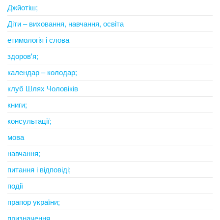
Джйотіш;
Діти – виховання, навчання, освіта
етимологія і слова
здоров'я;
календар – колодар;
клуб Шлях Чоловіків
книги;
консультації;
мова
навчання;
питання і відповіді;
події
прапор україни;
призначення