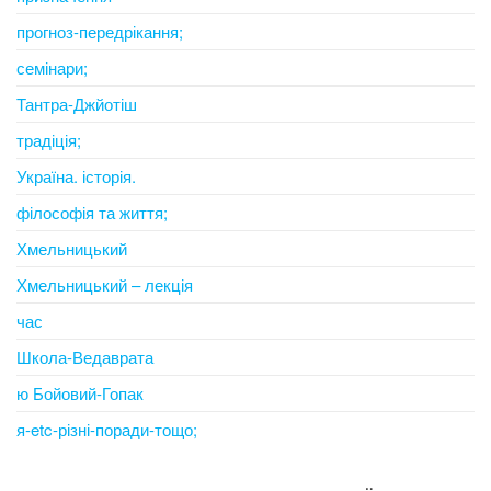
прогноз-передрікання;
семінари;
Тантра-Джйотіш
традіція;
Україна. історія.
філософія та життя;
Хмельницький
Хмельницький – лекція
час
Школа-Ведаврата
ю Бойовий-Гопак
я-etc-різні-поради-тощо;