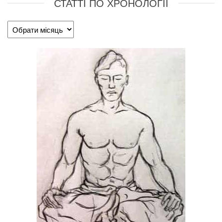
СТАТТІ ПО ХРОНОЛОГІЇ
Статті
по
хронології