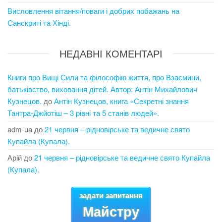
Висловлення вітання/поваги і добрих побажань на
Санскриті та Хінді.
НЕДАВНІ КОМЕНТАРІ
Книги про Вищі Сили та філософію життя, про Взаємини,
батьківство, виховання дітей. Автор: Антін Михайлович
Кузнецов.
до
Антін Кузнецов, книга «Секретні знання
Тантра-Джйотіш – 3 рівні та 5 станів людей».
adm-ua
до
21 червня – рідновірське та ведичне свято
Купайла (Купала).
Арій
до
21 червня – рідновірське та ведичне свято Купайла
(Купала).
задати запитання
Майстру