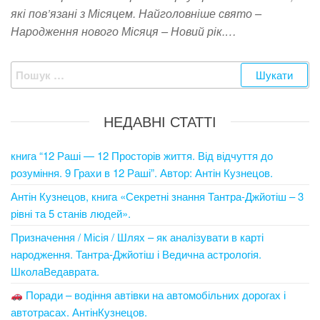
які пов’язані з Місяцем. Найголовніше свято –
Народження нового Місяця – Новий рік.…
Пошук:
НЕДАВНІ СТАТТІ
книга “12 Раші — 12 Просторів життя. Від відчуття до
розуміння. 9 Грахи в 12 Раші”. Автор: Антін Кузнецов.
Антін Кузнецов, книга «Секретні знання Тантра-Джйотіш – 3
рівні та 5 станів людей».
Призначення / Місія / Шлях – як аналізувати в карті
народження. Тантра-Джйотіш і Ведична астрологія.
ШколаВедаврата.
Поради – водіння автівки на автомобільних дорогах і
автотрасах. АнтінКузнецов.