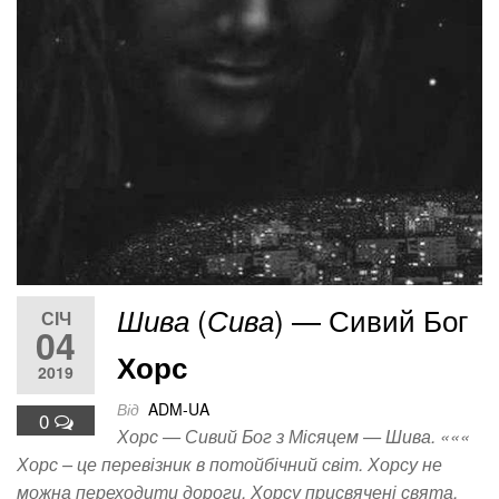
(
) — Сивий Бог
Шива
Сива
СІЧ
04
Хорс
2019
Від
ADM-UA
0
Хорс — Сивий Бог з Місяцем — Шива. «««
Хорс – це перевізник в потойбічний світ. Хорсу не
можна переходити дороги. Хорсу присвячені свята,