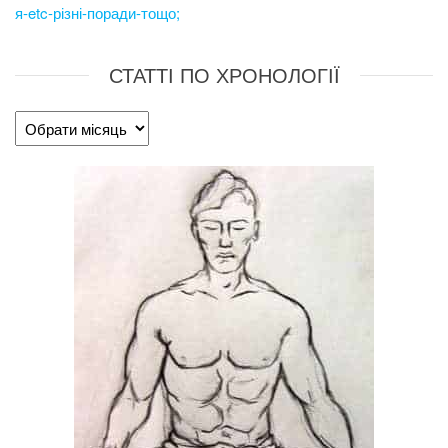
я-etc-різні-поради-тощо;
СТАТТІ ПО ХРОНОЛОГІЇ
Статті
по
хронології