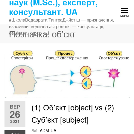
наук (M.Sc.), експерт,
Перейти
консультант. UA
до
МЕНЮ
змісту
#ШколаВедаврата ТантраДжйотіш — призначення,
взаємини, ведична астрологія — консультації,
Позначка:
об’єкт
семінари, курси. Ԙ!
(1) Об’єкт [object] vs (2)
ВЕР
26
Суб’єкт [subject]
2021
Від
ADM-UA