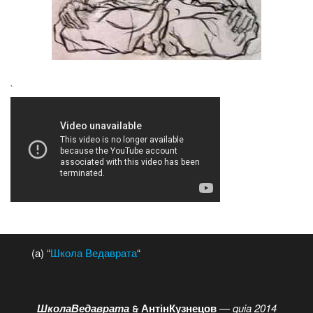
`
(а) “
Школа Ведаврата
“
ШколаВедаврата
АнтінКузнецов
—
quia 2014
🙲