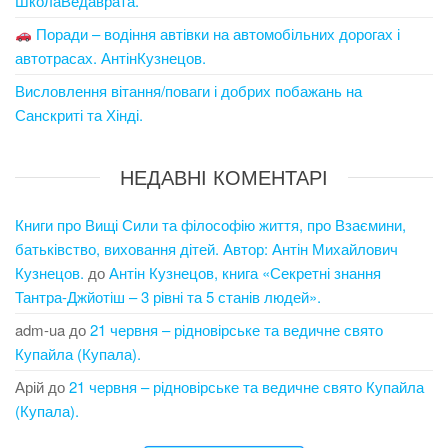
ШколаВедаврата.
Поради – водіння автівки на автомобільних дорогах і
автотрасах. АнтінКузнецов.
Висловлення вітання/поваги і добрих побажань на
Санскриті та Хінді.
НЕДАВНІ КОМЕНТАРІ
Книги про Вищі Сили та філософію життя, про Взаємини,
батьківство, виховання дітей. Автор: Антін Михайлович
Кузнецов.
до
Антін Кузнецов, книга «Секретні знання
Тантра-Джйотіш – 3 рівні та 5 станів людей».
adm-ua
до
21 червня – рідновірське та ведичне свято
Купайла (Купала).
Арій
до
21 червня – рідновірське та ведичне свято Купайла
(Купала).