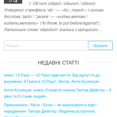
0
1. Об’єкт (object / объект / обєкт)
Утворено з префікса ‘ob-‘ — «до-; перед-» і основи
дієслова ‘jacio‘ / ‘jacere‘ — «кидаю,метаю /
кидати,метати» (“to throw, to put before/against”).
Латинське слово ‘objectum‘ (калька з грецького…
Пошук:
НЕДАВНІ СТАТТІ
книга “12 Раші — 12 Просторів життя. Від відчуття до
розуміння. 9 Грахи в 12 Раші”. Автор: Антін Кузнецов.
Антін Кузнецов, книга «Секретні знання Тантра-Джйотіш – 3
рівні та 5 станів людей».
Призначення / Місія / Шлях – як аналізувати в карті
народження. Тантра-Джйотіш і Ведична астрологія.