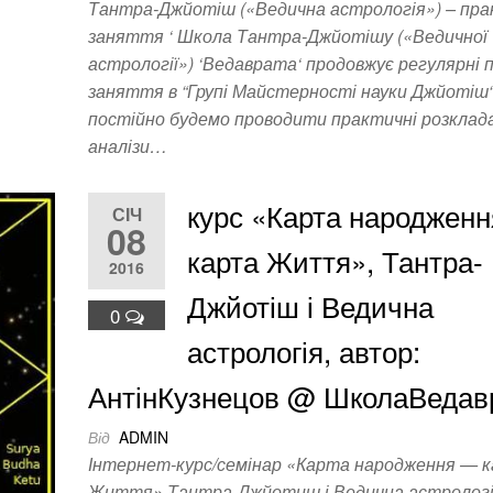
Тантра-Джйотіш («Ведична астрологія») – пр
заняття ‘ Школа Тантра-Джйотішу («Ведичної
астрології») ‘Ведаврата‘ продовжує регулярні 
заняття в “Групі Майстерності науки Джйотіш“
постійно будемо проводити практичні розклад
аналізи…
курс «Карта народжен
СІЧ
08
карта Життя», Тантра-
2016
Джйотіш і Ведична
0
астрологія, автор:
АнтінКузнецов @ ШколаВедав
Від
ADMIN
Інтернет-курс/семінар «Карта народження — 
Життя» Тантра-Джйотиш і Ведична астрологі