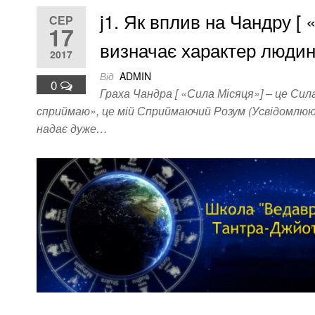
j1. Як вплив на Чандру [ 
СЕР
17
визначає характер люди
2017
Від
ADMIN
0
Граха Чандра [ «Сила Місяця»] – це Сил
сприймаю», це мій Сприймаючий Розум (Усвідомлюю
надає дуже…