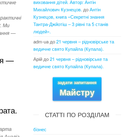
актичне
виховання дітей. Автор: Антін
Михайлович Кузнецов.
до
Антін
Кузнецов, книга «Секретні знання
практичні
Тантра-Джйотіш – 3 рівні та 5 станів
. Ми
людей».
ання —
adm-ua
до
21 червня – рідновірське та
ведичне свято Купайла (Купала).
ня —
Арій
до
21 червня – рідновірське та
ведичне свято Купайла (Купала).
задати запитання
Майстру
рата.
СТАТТІ ПО РОЗДІЛАМ
карта
бізнес
я Аналіз