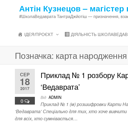
Перейти
Антін Кузнецов – магістер 
до
#ШколаВедаврата ТантраДжйотіш — призначення, взаєми
змісту
ІДЕЯ/ПРОЄКТ
ДІЯЛЬНІСТЬ ШКОЛАВЕДАВ
Позначка:
карта народження
Приклад № 1 розбору Ка
СЕР
18
‘Ведаврата’
2017
Від
ADMIN
0
Приклад № 1 (м) розшифровки Карти На
‘Ведаврата’ Спеціально для тих, хто хоче вивчити 
для всіх, хто сумнівається…