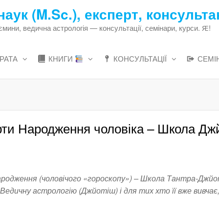
наук (M.Sc.), експерт, консульта
ни, ведична астрологія — консультації, семінари, курси. Ԙ!
РАТА
КНИГИ
КОНСУЛЬТАЦІЇ
СЕМІ
рти Народження чоловіка – Школа Дж
родження (чоловічого «гороскопу») – Школа Тантра-Джй
Ведичну астрологію (Джйотіш) і для тих хто її вже вивчає