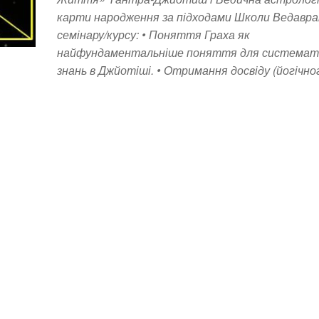
карти народження за підходами Школи Ведавра
семінару/курсу: • Поняття Граха як
найфундаментальніше поняття для системат
знань в Джйотіші. • Отримання досвіду (йогічн