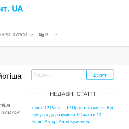
нт. UA
НАРИ, КУРСИ
RU
Пошук:
йотіша
НЕДАВНІ СТАТТІ
отіша
книга “12 Раші — 12 Просторів життя. Від
, а також
відчуття до розуміння. 9 Грахи в 12
Раші”. Автор: Антін Кузнецов.