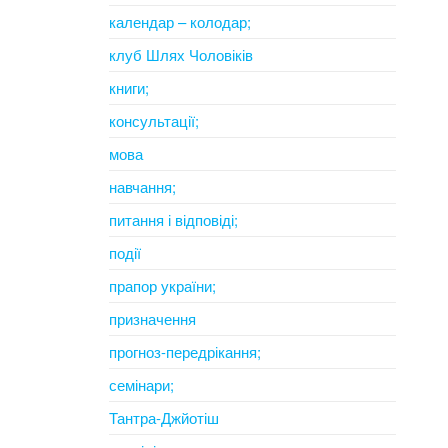
календар – колодар;
клуб Шлях Чоловіків
книги;
консультації;
мова
навчання;
питання і відповіді;
події
прапор україни;
призначення
прогноз-передрікання;
семінари;
Тантра-Джйотіш