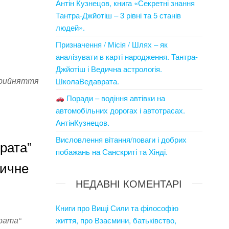
Антін Кузнецов, книга «Секретні знання
Тантра-Джйотіш – 3 рівні та 5 станів
людей».
Призначення / Місія / Шлях – як
аналізувати в карті народження. Тантра-
Джйотіш і Ведична астрологія.
сприйняття
ШколаВедаврата.
Поради – водіння автівки на
автомобільних дорогах і автотрасах.
АнтінКузнецов.
Висловлення вітання/поваги і добрих
рата”
побажань на Санскриті та Хінді.
тичне
НЕДАВНІ КОМЕНТАРІ
Книги про Вищі Сили та філософію
рата“
життя, про Взаємини, батьківство,