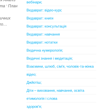
вебінари;
та ‘ План
Ведаврат: відео-курс
ичних
Ведаврат: книги
ого…
Ведаврат: консультація
Ведаврат: навчання
Ведаврат: нотатки
Ведична нумерологія;
Ведичні знання і медитація;
Взаємини, шлюб, сім'я, чоловік-та-жінка
відео;
Джйотіш;
Діти – виховання, навчання, освіта
етимологія і слова
здоров'я;