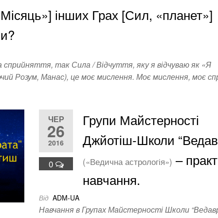
«Місяць»] інших Грах [Сил, «планет»]
ни?
а сприйняття, так Сила / Відчуття, яку я відчуваю як «Я
чий Розум, Манас), це моє мислення. Моє мислення, моє 
Групи Майстерності
ЧЕР
26
Джйотіш-Школи “Ведав
2016
– прак
(«Ведична астрологія»)
0
навчання.
Від
ADM-UA
Навчання в Групах Майстерності Школи “Ведав