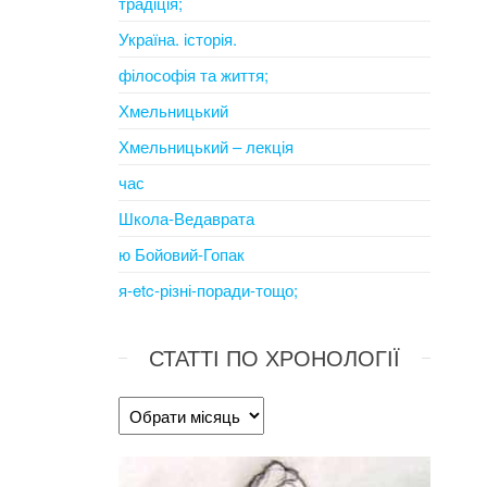
традіція;
Україна. історія.
філософія та життя;
Хмельницький
Хмельницький – лекція
час
Школа-Ведаврата
ю Бойовий-Гопак
я-etc-різні-поради-тощо;
СТАТТІ ПО ХРОНОЛОГІЇ
Статті
по
хронології