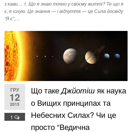
з кави… 1. Що я знаю точно у своєму житті? Те що я
є, я існую. Це знання ― і відчуття ― це Сила досвіду
“Я є”,…
Що таке
як наука
Джйотіш
ГРУ
12
о Вищих принципах та
2015
Небесних Силах? Чи це
1
просто “Ведична