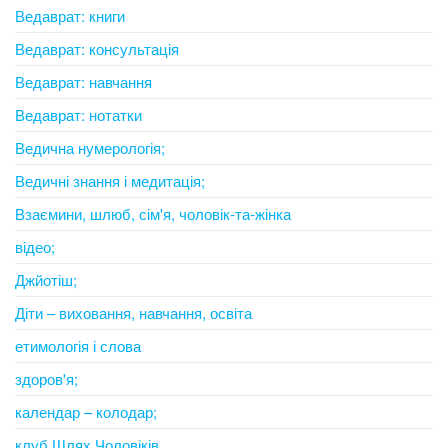
Ведаврат: книги
Ведаврат: консультація
Ведаврат: навчання
Ведаврат: нотатки
Ведична нумерологія;
Ведичні знання і медитація;
Взаємини, шлюб, сім'я, чоловік-та-жінка
відео;
Джйотіш;
Діти – виховання, навчання, освіта
етимологія і слова
здоров'я;
календар – колодар;
клуб Шлях Чоловіків