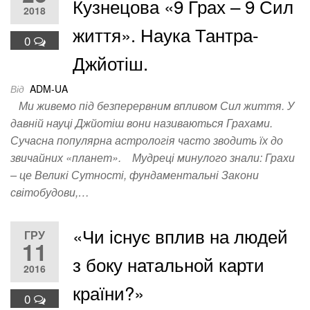
Кузнецова «9 Грах – 9 Сил
2018
життя». Наука Тантра-
0
Джйотіш.
Від
ADM-UA
Ми живемо під безперервним впливом Сил життя. У
давній науці Джйотіш вони називаються Грахами.
Сучасна популярна астрологія часто зводить їх до
звичайних «планет». Мудреці минулого знали: Грахи
– це Великі Сутності, фундаментальні Закони
світобудови,…
«Чи існує вплив на людей
ГРУ
11
з боку натальной карти
2016
країни?»
0