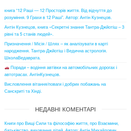
книга “12 Раші — 12 Просторів життя. Від відчуття до
розуміння. 9 Грахи в 12 Раші”. Автор: Антін Кузнецов.
Антін Кузнецов, книга «Секретні знання Тантра-Джйотіш – 3
рівні та 5 станів людей».
Призначення / Місія / Шлях – як аналізувати в карті
народження. Тантра-Джйотіш і Ведична астрологія.
ШколаВедаврата.
Поради – водіння автівки на автомобільних дорогах і
автотрасах. АнтінКузнецов.
Висловлення вітання/поваги і добрих побажань на
Санскриті та Хінді.
НЕДАВНІ КОМЕНТАРІ
Книги про Вищі Сили та філософію життя, про Взаємини,
батьківство, виховання дітей. Автор: Антін Михайлович