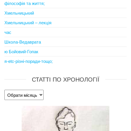
філософія та життя;
Хмельницький
Хмельницький – лекція
час
Школа-Ведаврата
ю Бойовий-Гопак
я-etc-різні-поради-тощо;
СТАТТІ ПО ХРОНОЛОГІЇ
Статті
по
хронології