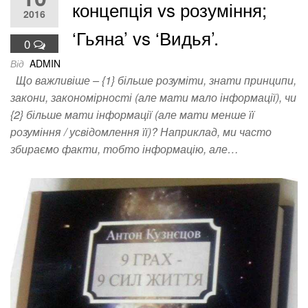
концепція vs розуміння;
2016
‘Гьяна’ vs ‘Видья’.
0
Від
ADMIN
Що важливіше – {1} більше розуміти, знати принципи,
закони, закономірності (але мати мало інформації), чи
{2} більше мати інформації (але мати менше її
розуміння / усвідомлення її)? Наприклад, ми часто
збираємо факти, тобто інформацію, але…