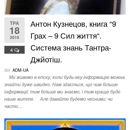
Антон Кузнецов, книга “9
ТРА
18
Грах – 9 Сил життя“.
2016
Система знань Тантра-
4
Джйотіш.
Від
ADM-UA
Ми живемо в епоху, коли будь-яку інформацію можна
знайти дуже швидко. Нам здається, що чим більше
інформації, тим більше ми знаємо, і тим краще буде
наше життя. Але давайте будемо чесними: чи
часто…