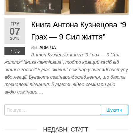
Книга Антона Кузнецова “9
ГРУ
07
Грах — 9 Сил життя”
2015
Від
ADM-UA
1
Антон Кузнецов: книга “9 Грах — 9 Сил
життя” Книга-“антікаша”, тобто кращий засіб від
“каші в голові” Буває “живий” семінар у вигляді виступу
або лекції. Бувають семінари-дослідження, що дають
технології пізнання. Бувають відео-семінари або
аудіо-семінари.…
Пошук:
НЕДАВНІ СТАТТІ