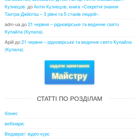
Кузнецов.
до
Антін Кузнецов, книга «Секретні знання
Тантра-Джйотіш – 3 рівні та 5 станів людей».
adm-ua
до
21 червня – рідновірське та ведичне свято
Купайла (Купала).
Арій
до
21 червня – рідновірське та ведичне свято Купайла
(Купала).
задати запитання
Майстру
СТАТТІ ПО РОЗДІЛАМ
бізнес
вебінари;
Ведаврат: відео-курс