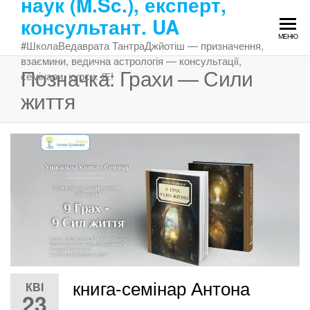
наук (M.Sc.), експерт,
Перейти
консультант. UA
до
МЕНЮ
змісту
#ШколаВедаврата ТантраДжйотіш — призначення,
взаємини, ведична астрологія — консультації,
Позначка:
Грахи — Сили
семінари, курси. Ԙ!
життя
книга-семінар Антона
КВІ
23