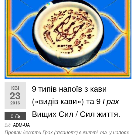
9 типів напоїв з кави
КВІ
23
(«видів кави») та 9
―
Грах
2016
Вищих Сил / Сил життя.
0
Від
ADM-UA
Прояви дев’яти Грах (“планет”) в житті та у напоях