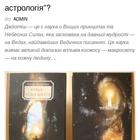
астрологія”?
Від
ADMIN
Джйотіш — це є наука о Вищих принципах та
Небесних Силах, яка заснована на давньої мудрості —
на Ведах, найдавніших Ведичних писаннях. Ця наука
вивчає великий діапазон впливів космосу — макросвіту
— на кожну людину,…