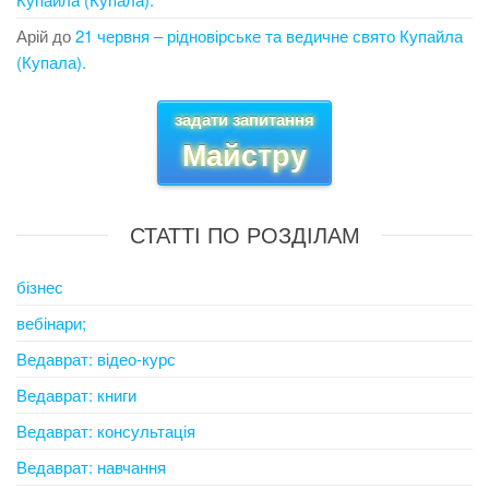
Арій
до
21 червня – рідновірське та ведичне свято Купайла
(Купала).
задати запитання
Майстру
СТАТТІ ПО РОЗДІЛАМ
бізнес
вебінари;
Ведаврат: відео-курс
Ведаврат: книги
Ведаврат: консультація
Ведаврат: навчання