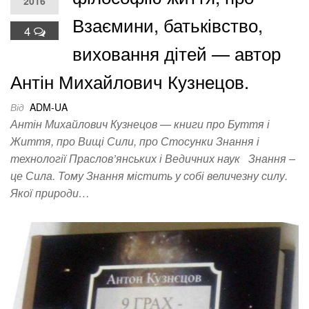
2016
Взаємини, батьківство,
4
виховання дітей — автор
Антін Михайлович Кузнецов.
Від
ADM-UA
Антін Михайлович Кузнецов — книги про Буття і
Життя, про Вищі Сили, про Стосунки Знання і
технології Праслов’янських і Ведичних наук Знання –
це Сила. Тому Знання містить у собі величезну силу.
Якої природи…