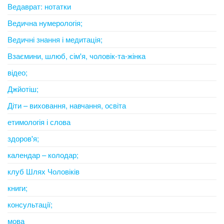
Ведаврат: нотатки
Ведична нумерологія;
Ведичні знання і медитація;
Взаємини, шлюб, сім'я, чоловік-та-жінка
відео;
Джйотіш;
Діти – виховання, навчання, освіта
етимологія і слова
здоров'я;
календар – колодар;
клуб Шлях Чоловіків
книги;
консультації;
мова