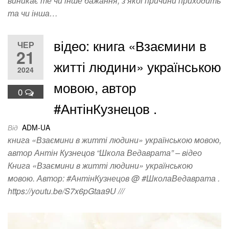
виникає те чи інше бажання, з якої причини приходить
та чи інша…
відео: книга «Взаємини в
ЧЕР
21
житті людини» українською
2024
мовою, автор
0
#АнтінКузнецов .
Від
ADM-UA
книга «Взаємини в житті людини» українською мовою,
автор Антін Кузнецов “Школа Ведаврата” – відео
Книга «Взаємини в житті людини» українською
мовою. Автор: #АнтінКузнецов @ #ШколаВедаврата .
https://youtu.be/S7x6pGtaa9U ///