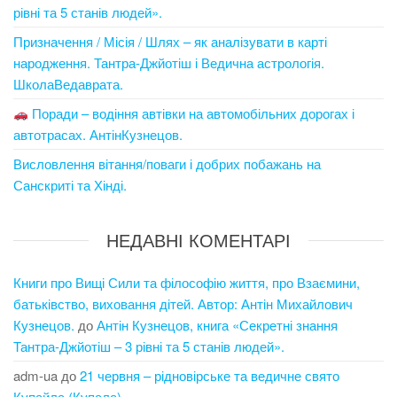
рівні та 5 станів людей».
Призначення / Місія / Шлях – як аналізувати в карті
народження. Тантра-Джйотіш і Ведична астрологія.
ШколаВедаврата.
Поради – водіння автівки на автомобільних дорогах і
автотрасах. АнтінКузнецов.
Висловлення вітання/поваги і добрих побажань на
Санскриті та Хінді.
НЕДАВНІ КОМЕНТАРІ
Книги про Вищі Сили та філософію життя, про Взаємини,
батьківство, виховання дітей. Автор: Антін Михайлович
Кузнецов.
до
Антін Кузнецов, книга «Секретні знання
Тантра-Джйотіш – 3 рівні та 5 станів людей».
adm-ua
до
21 червня – рідновірське та ведичне свято
Купайла (Купала).