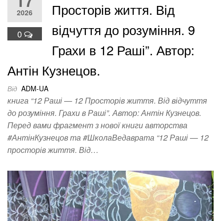
17
Просторів життя. Від
2026
відчуття до розуміння. 9
0
Грахи в 12 Раші”. Автор:
Антін Кузнецов.
Від
ADM-UA
книга “12 Раші — 12 Просторів життя. Від відчуття
до розуміння. Грахи в Раші”. Автор: Антін Кузнецов.
Перед вами фрагмент з нової книги авторства
#АнтінКузнецов та #ШколаВедаврата “12 Раші — 12
просторів життя. Від…