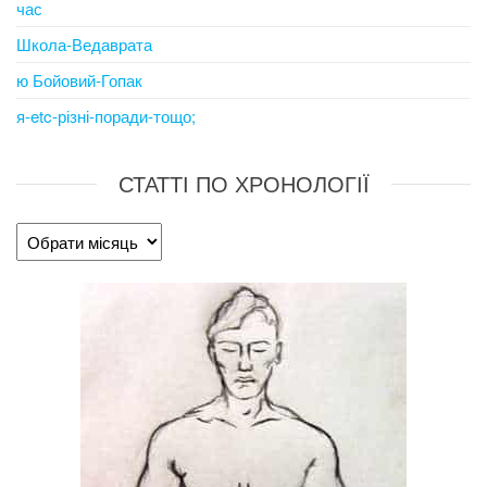
час
Школа-Ведаврата
ю Бойовий-Гопак
я-etc-різні-поради-тощо;
СТАТТІ ПО ХРОНОЛОГІЇ
Статті
по
хронології