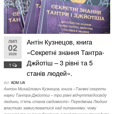
Антін Кузнецов, книга
ЛИП
02
«Секретні знання Тантра-
2026
Джйотіш – 3 рівні та 5
1
станів людей».
Від
ADM-UA
Антон Михайлович Кузнецов, книга «Таємні секрети
науки Тантра-Джйотіш – три рівні відчуттів/досвіду
людини, п’ять станів свідомості» Передмова Людині
властиво замислюватися над питаннями: чому