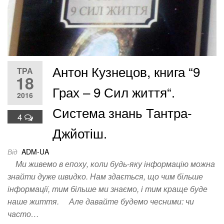
Антон Кузнецов, книга “9
ТРА
18
Грах – 9 Сил життя“.
2016
Система знань Тантра-
4
Джйотіш.
Від
ADM-UA
Ми живемо в епоху, коли будь-яку інформацію можна
знайти дуже швидко. Нам здається, що чим більше
інформації, тим більше ми знаємо, і тим краще буде
наше життя. Але давайте будемо чесними: чи
часто…