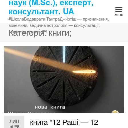
наук (M.Sc.), експерт,
Перейти
консультант. UA
до
МЕНЮ
змісту
#ШколаВедаврата ТантраДжйотіш — призначення,
взаємини, ведична астрологія — консультації,
Категорія:
книги;
семінари, курси. Ԙ!
книга “12 Раші — 12
ЛИП