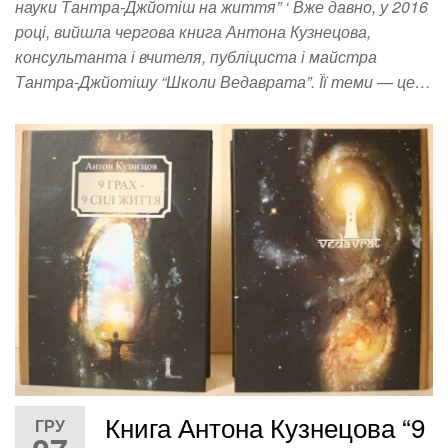
науки Тантра-Джйотіш на життя” ‘ Вже давно, у 2016
році, вийшла чергова книга Антона Кузнецова,
консультанта і вчителя, публіциста і майстра
Тантра-Джйотішу “Школи Ведаврата”. Її теми — це…
Книга Антона Кузнецова “9
ГРУ