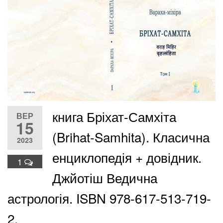
книга Бріхат-Самхіта
ВЕР
15
(Brihat-Samhita). Класична
2023
енциклопедія + довідник.
1
Джйотіш Ведична
астрологія. ISBN 978-617-513-719-
2.