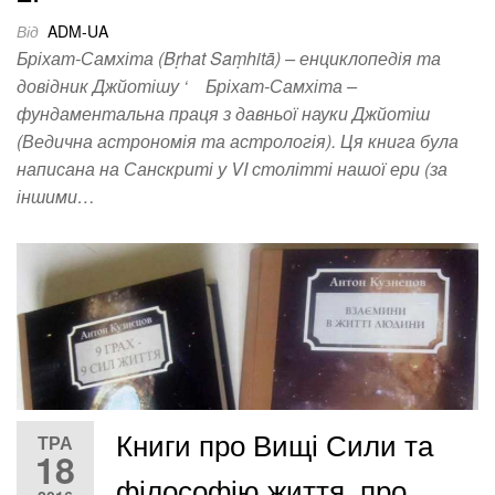
Від
ADM-UA
Бріхат-Самхіта (Bṛhat Saṃhitā) – енциклопедія та
довідник Джйотішу ‘ Бріхат-Самхіта –
фундаментальна праця з давньої науки Джйотіш
(Ведична астрономія та астрологія). Ця книга була
написана на Санскриті у VI столітті нашої ери (за
іншими…
Книги про Вищі Сили та
ТРА
18
філософію життя, про