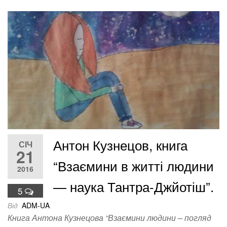
Антон Кузнецов, книга
СІЧ
21
“Взаємини в житті людини
2016
— наука Тантра-Джйотіш”.
5
Від
ADM-UA
Книга Антона Кузнецова “Взаємини людини – погляд