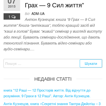
07
Грах — 9 Сил життя”
2015
Від
ADM-UA
1
Антон Кузнецов: книга “9 Грах — 9 Сил
життя” Книга-“антікаша”, тобто кращий засіб від
“каші в голові” Буває “живий” семінар у вигляді виступу
або лекції. Бувають семінари-дослідження, що дають
технології пізнання. Бувають відео-семінари або
аудіо-семінари.…
Пошук:
НЕДАВНІ СТАТТІ
книга “12 Раші — 12 Просторів життя. Від відчуття до
розуміння. 9 Грахи в 12 Раші”. Автор: Антін Кузнецов.
Антін Кузнецов, книга «Секретні знання Тантра-Джйотіш – 3