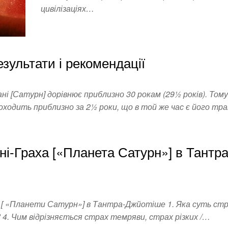
цивілізаціях…
результати і рекомендації
і [Сатурн] дорівнює приблизно 30 рокам (29½ років). Тому
роходить приблизно за 2½ роки, що в той же час є його т
і-Граха [«Планета Сатурн»] в Тантра
хи [ «Планети Сатурн»] в Тантра-Джйотіше 1. Яка суть стр
? 4. Чим відрізняється страх темряви, страх різких /…