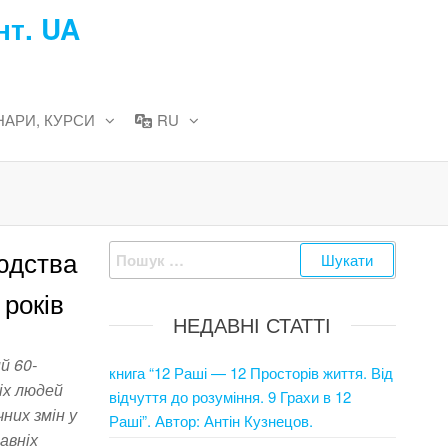
нт. UA
НАРИ, КУРСИ
RU
Пошук:
людства
 років
НЕДАВНІ СТАТТІ
й 60-
книга “12 Раші — 12 Просторів життя. Від
іх людей
відчуття до розуміння. 9 Грахи в 12
них змін у
Раші”. Автор: Антін Кузнецов.
давніх