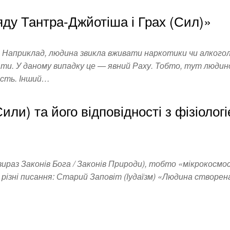
яду Тантра-Джйотіша і Грах (Сил)»
априклад, людина звикла вживати наркотики чи алкоголь
ати. У даному випадку це — явний Раху. Тобто, тут людин
ість. Інший…
ли) та його відповідності з фізіолог
аз Законів Бога / Законів Природи), тобто «мікрокосмос»,
ізні писання: Старий Заповіт (Іудаїзм) «Людина створен