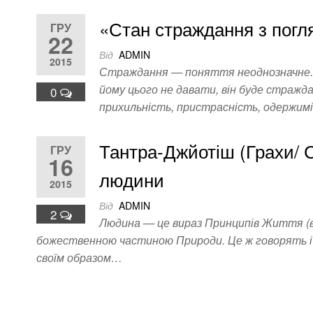
«Стан страждання з погл
ГРУ
22
Від
ADMIN
2015
Страждання — поняття неоднозначне. Н
йому цього не давати, він буде стражд
0
прихильність, пристрасність, одержим
Тантра-Джйотіш (Грахи/ Си
ГРУ
16
людини
2015
Від
ADMIN
2
Людина — це вираз Принципів Життя (вир
божественною частиною Природи. Це ж говорять і р
своїм образом…