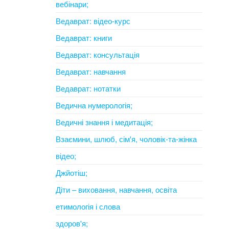
вебінари;
Ведаврат: відео-курс
Ведаврат: книги
Ведаврат: консультація
Ведаврат: навчання
Ведаврат: нотатки
Ведична нумерологія;
Ведичні знання і медитація;
Взаємини, шлюб, сім'я, чоловік-та-жінка
відео;
Джйотіш;
Діти – виховання, навчання, освіта
етимологія і слова
здоров'я;