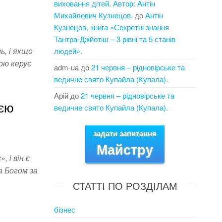
виховання дітей. Автор: Антін
Михайлович Кузнецов.
до
Антін
Кузнецов, книга «Секретні знання
Тантра-Джйотіш – 3 рівні та 5 станів
, і якщо
людей».
ою керує
adm-ua
до
21 червня – рідновірське та
ведичне свято Купайла (Купала).
Арій
до
21 червня – рідновірське та
ією
ведичне свято Купайла (Купала).
задати запитання
Майстру
 і він є
а Богом за
СТАТТІ ПО РОЗДІЛАМ
бізнес