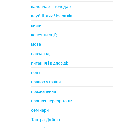
календар – колодар;
клуб Шлях Чоловіків
книги;
консультації;
мова
навчання;
питання і відповіді;
події
прапор україни;
призначення
прогноз-передрікання;
семінари;
Тантра-Джйотіш