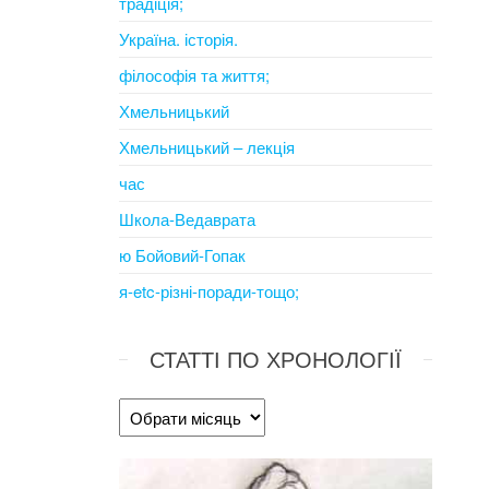
традіція;
Україна. історія.
філософія та життя;
Хмельницький
Хмельницький – лекція
час
Школа-Ведаврата
ю Бойовий-Гопак
я-etc-різні-поради-тощо;
СТАТТІ ПО ХРОНОЛОГІЇ
Статті
по
хронології