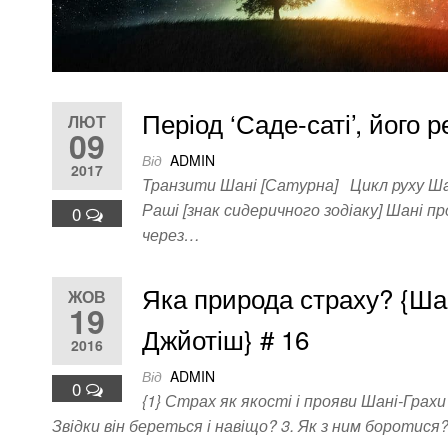
Період ‘Саде-саті’, його 
ЛЮТ
09
Від
ADMIN
2017
Транзити Шані [Сатурна] Цикл руху Шан
Раші [знак сидеричного зодіаку] Шані п
0
через…
Яка природа страху? {Шан
ЖОВ
19
Джйотіш} # 16
2016
Від
ADMIN
0
{1} Страх як якості і прояви Шані-Гра
Звідки він береться і навіщо? 3. Як з ним боротися