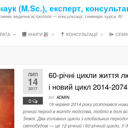
наук (M.Sc.), експерт, консульта
ни, ведична астрологія — консультації, семінари, курси. Ԙ!
РАТА
КНИГИ
КОНСУЛЬТАЦІЇ
СЕМІ
60-річні цикли життя 
ЛИП
14
і новий цикл 2014-2074
2017
Від
ADMIN
0
19 червня 2014 року розпочався нови
річний період в житті людства, тобто в долі вс
Землі. Два головних цикли з глобальних періодич
світобудові — це 12-річний і 60-річний цикли. У 