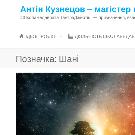
Перейти
Антін Кузнецов – магістер 
до
#ШколаВедаврата ТантраДжйотіш — призначення, взаєми
змісту
ІДЕЯ/ПРОЄКТ
ДІЯЛЬНІСТЬ ШКОЛАВЕДАВ
Позначка:
Шані