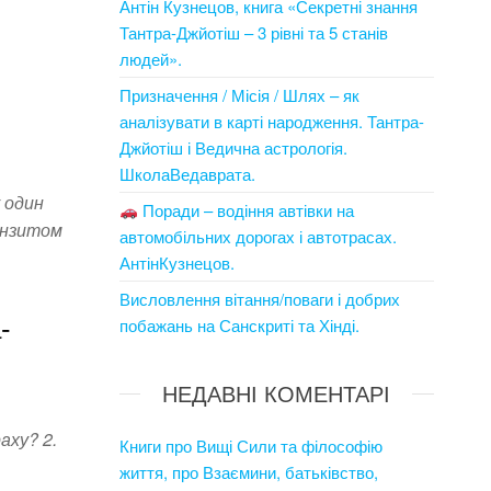
Антін Кузнецов, книга «Секретні знання
Тантра-Джйотіш – 3 рівні та 5 станів
людей».
Призначення / Місія / Шлях – як
аналізувати в карті народження. Тантра-
Джйотіш і Ведична астрологія.
ШколаВедаврата.
 один
Поради – водіння автівки на
ранзитом
автомобільних дорогах і автотрасах.
АнтінКузнецов.
Висловлення вітання/поваги і добрих
-
побажань на Санскриті та Хінді.
НЕДАВНІ КОМЕНТАРІ
аху? 2.
Книги про Вищі Сили та філософію
життя, про Взаємини, батьківство,