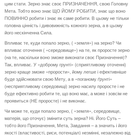
цим стати. Зерно знає своє ПРИЗНАЧЕННЯ, свою Головну
Мета. Тобто воно знає ЩО ЙОМУ РОБИТИ, знає що воно
ПОВИННО робити і знає як саме робити. В цьому не тільки
головна цінність і дивовижність кожного зерна, а в цьому
його нескінченна Сила.
Впливає те, куди попало зерно, ( «земля») на зерно? Чи
впливає оточення ( «середовище») на те, як проросте зерно
(на те, наскільки воно зможе виконати своє Призначення)?
Так, впливає. У «доброму грунті» (сприятливому оточенні)
зерно краще зможе «прорости», йому легше і ефективніше
буде здійснювати свою Мету, а в «поганому ґрунті»
(несприятливому середовищі) зерно насилу проросте і не
буде ефективно робити те, що воно має, а може і зовсім не
проявиться (НЕ проросте) і не виконає.
Чи може те, куди попало зерно, ( «земля», середовище,
матерія, що оточує) змінити суть зерна? Ні. Його Суть –
тобто його Призначення, Мета, Завдання – а значить і його
якості (властивості, риси, потенціал) незмінні, незалежно від