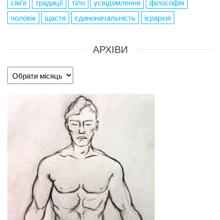
сім'я
традиції
тіло
усвідомлення
філософія
чоловік
щастя
єдиноначальність
ієрархія
АРХІВИ
Архіви