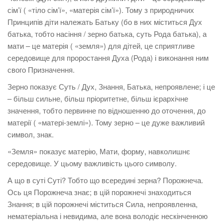
сім’ї ( «тіло сім’ї», «матерія сім’ї»). Тому з природничих
Принципів діти належать Батьку (бо в них міститься Дух
батька, тобто насіння / зерно батька, суть Рода батька), а
мати – це матерія ( «земля») для дітей, це сприятливе
середовище для проростання Духа (Рода) і виконання ним
свого Призначення.
Зерно показує Суть / Дух, Знання, Батька, непроявлене; і це
– більш сильне, більш пріоритетне, більш ієрархічне
значення, тобто первинне по відношенню до оточення, до
матерії ( «матері-землі»). Тому зерно – це дуже важливий
символ, знак.
«Земля» показує матерію, Мати, форму, навколишнє
середовище. У цьому важливість цього символу.
А що в суті Суті? Тобто що всередині зерна? Порожнеча.
Ось ця Порожнеча знає; в цій порожнечі знаходиться
Знання; в цій порожнечі міститься Сила, непроявленна,
нематеріальна і невидима, але вона володіє нескінченною