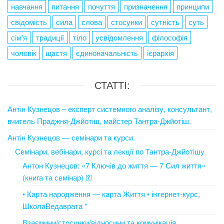
навчання
питання
почуття
призначення
принципи
свідомість
сила
слова
стосунки
сутність
суть
сім'я
традиції
тіло
усвідомлення
філософія
чоловік
щастя
єдиноначальність
ієрархія
СТАТТІ:
Антін Кузнецов – експерт системного аналізу, консультант,
вчитель Праджня-Джйотіш, майстер Тантра-Джйотіш.
Антін Кузнецов — семінари та курси.
Семінари, вебінари, курсі та лекції по Тантра-Джйотішу
Антон Кузнецов: «7 Ключів до життя — 7 Сил життя»
(книга та семінар) ⚿
• Карта народження — карта Життя • інтернет-курс,
ШколаВедаврата *
Взаємини/стосунки/відносини та комунікація.