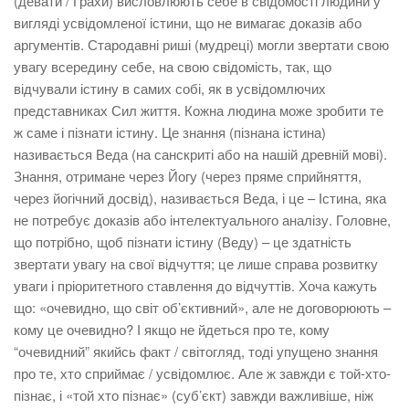
(девати / Грахи) висловлюють себе в свідомості людини у
вигляді усвідомленої істини, що не вимагає доказів або
аргументів. Стародавні риші (мудреці) могли звертати свою
увагу всередину себе, на свою свідомість, так, що
відчували істину в самих собі, як в усвідомлючих
представниках Сил життя. Кожна людина може зробити те
ж саме і пізнати істину. Це знання (пізнана істина)
називається Веда (на санскриті або на нашій древній мові).
Знання, отримане через Йогу (через пряме сприйняття,
через йогічний досвід), називається Веда, і це – Істина, яка
не потребує доказів або інтелектуального аналізу. Головне,
що потрібно, щоб пізнати істину (Веду) – це здатність
звертати увагу на свої відчуття; це лише справа розвитку
уваги і пріоритетного ставлення до відчуттів. Хоча кажуть
що: «очевидно, що світ об’єктивний», але не договорюють –
кому це очевидно? І якщо не йдеться про те, кому
“очевидний” якийсь факт / світогляд, тоді упущено знання
про те, хто сприймає / усвідомлює. Але ж завжди є той-хто-
пізнає, і «той хто пізнає» (суб’єкт) завжди важливіше, ніж