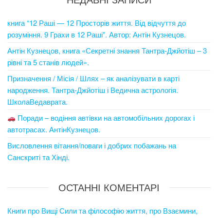
книга “12 Раші — 12 Просторів життя. Від відчуття до
розуміння. 9 Грахи в 12 Раші”. Автор: Антін Кузнецов.
Антін Кузнецов, книга «Секретні знання Тантра-Джйотіш – 3
рівні та 5 станів людей».
Призначення / Місія / Шлях – як аналізувати в карті
народження. Тантра-Джйотіш і Ведична астрологія.
ШколаВедаврата.
Поради – водіння автівки на автомобільних дорогах і
автотрасах. АнтінКузнецов.
Висловлення вітання/поваги і добрих побажань на
Санскриті та Хінді.
ОСТАННІ КОМЕНТАРІ
Книги про Вищі Сили та філософію життя, про Взаємини,