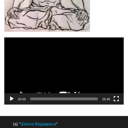
Відеопрогравач
00:00
05:48
(а) “
Школа Ведаврата
“