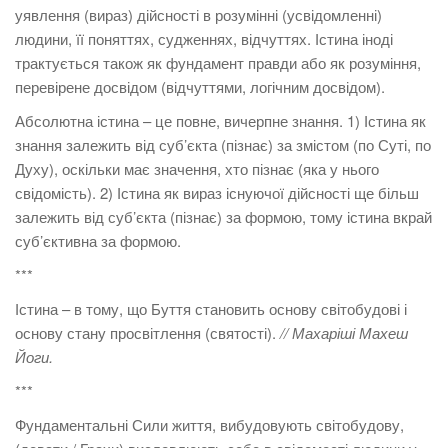
уявлення (вираз) дійсності в розумінні (усвідомленні)
людини, її поняттях, судженнях, відчуттях. Істина іноді
трактується також як фундамент правди або як розуміння,
перевірене досвідом (відчуттями, логічним досвідом).
Абсолютна істина – це повне, вичерпне знання. 1) Істина як
знання залежить від суб’єкта (пізнає) за змістом (по Суті, по
Духу), оскільки має значення, хто пізнає (яка у нього
свідомість). 2) Істина як вираз існуючої дійсності ще більш
залежить від суб’єкта (пізнає) за формою, тому істина вкрай
суб’єктивна за формою.
***
Істина – в тому, що Буття становить основу світобудові і
основу стану просвітлення (святості).
// Махаріші Махеш
Йоги.
***
Фундаментальні Сили життя, вибудовують світобудову,