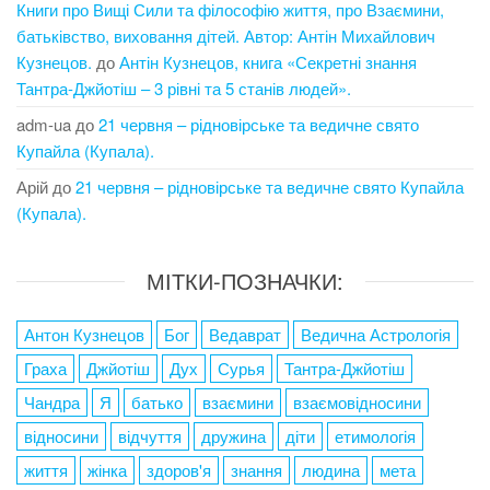
Книги про Вищі Сили та філософію життя, про Взаємини,
батьківство, виховання дітей. Автор: Антін Михайлович
Кузнецов.
до
Антін Кузнецов, книга «Секретні знання
Тантра-Джйотіш – 3 рівні та 5 станів людей».
adm-ua
до
21 червня – рідновірське та ведичне свято
Купайла (Купала).
Арій
до
21 червня – рідновірське та ведичне свято Купайла
(Купала).
МІТКИ-ПОЗНАЧКИ:
Антон Кузнецов
Бог
Ведаврат
Ведична Астрологія
Граха
Джйотіш
Дух
Сурья
Тантра-Джйотіш
Чандра
Я
батько
взаємини
взаємовідносини
відносини
відчуття
дружина
діти
етимологія
життя
жінка
здоров'я
знання
людина
мета