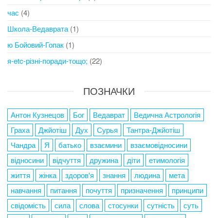
час
(4)
Школа-Ведаврата
(1)
ю Бойовий-Гопак
(1)
я-etc-різні-поради-тощо;
(22)
ПОЗНАЧКИ
Антон Кузнецов
Бог
Ведаврат
Ведична Астрологія
Граха
Джйотіш
Дух
Сурья
Тантра-Джйотіш
Чандра
Я
батько
взаємини
взаємовідносини
відносини
відчуття
дружина
діти
етимологія
життя
жінка
здоров'я
знання
людина
мета
навчання
питання
почуття
призначення
принципи
свідомість
сила
слова
стосунки
сутність
суть