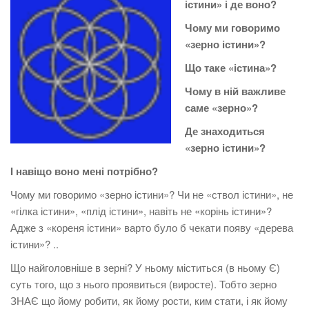
істини» і де воно?
Чому ми говоримо
«зерно істини»?
Що таке «істина»?
Чому в ній важливе
саме «зерно»?
Де знаходиться
«зерно істини»?
І навіщо воно мені потрібно?
Чому ми говоримо «зерно істини»? Чи не «ствол істини», не
«гілка істини», «плід істини», навіть не «корінь істини»?
Адже з «кореня істини» варто було б чекати появу «дерева
істини»? ..
Що найголовніше в зерні? У ньому міститься (в ньому Є)
суть того, що з нього проявиться (виросте). Тобто зерно
ЗНАЄ що йому робити, як йому рости, ким стати, і як йому