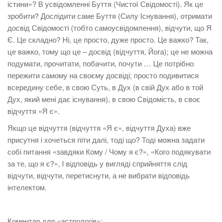
істини»? В усвідомленні Буття (Чистої Свідомості). Як це
зробити? Дослідити саме Буття (Силу Існування), отримати
досвід Свідомості (тобто самоусвідомлення), відчути, що Я
Є. Це складно? Ні, це просто, дуже просто. Це важко? Так,
це важко, тому що це – досвід (відчуття, Йога); це не можна
подумати, прочитати, побачити, почути … Це потрібно
пережити самому на своєму досвіді; просто подивитися
всередину себе, в свою Суть, в Дух (в свій Дух або в той
Дух, який мені дає існування), в свою Свідомість, в своє
відчуття «Я є».
Якщо це відчуття (відчуття «Я є», відчуття Духа) вже
присутня і хочеться піти далі, тоді що? Тоді можна задати
собі питання «завдяки Кому / Чому я є?», «Кого подякувати
за те, що я є?», І відповідь у вигляді сприйняття слід
відчути, відчути, перетиснути, а не вибрати відповідь
інтелектом.
Коментар для «астрологів»: