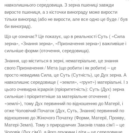
навколишнього середовища. З зерна пшениці завжди
виросте пшениця, а з кісточки винограду може вирости
тільки виноград (або не вирости, але все одно це буде / був
би виноград).
Що це означає? Це показує, що в реальності Суть ( «Сила
зерна», «Знання зерна», «Призначення зерна») важливіше і
сильніше форми (оточення, середовища).
Знання, що міститься в зерні, нематеріальне, це знання
свого Призначення / Мета (що робити і як робити) – це
просто невидима Сила, це Суть (Сутність), це Дух зерна. А
навколишнє середовище ( «земля», «грунт») матеріальні. І з
цього очевидна ієрархія (пріоритетність): Суть (Дух) зерна
сильніше і пріоритетніше за матеріальне оточення (
«землі»), тому Дух первинний по відношенню до Матерії, і
отже Чоловічий Початок (Дух, Суть, Знання) первинний по
відношенню до Жіночого Початку (Форми, Матерії, Прояву,
Матері-Землі). Тому з природничих Законів глава сім’ї – це
Чоловік (Дух сім’ї), а його дружини і діти – це середовище