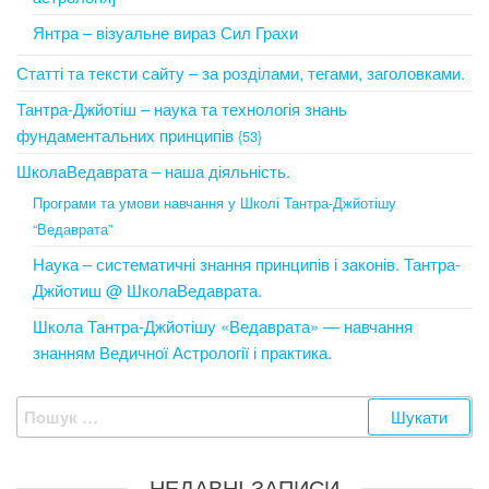
Янтра – візуальне вираз Сил Грахи
Статті та тексти сайту – за розділами, тегами, заголовками.
Тантра-Джйотіш – наука та технологія знань
фундаментальних принципів
{53}
ШколаВедаврата – наша діяльність.
Програми та умови навчання у Школі Тантра-Джйотішу
“Ведаврата”
Наука – систематичні знання принципів і законів. Тантра-
Джйотиш @ ШколаВедаврата.
Школа Тантра-Джйотішу «Ведаврата» — навчання
знанням Ведичної Астрології і практика.
Пошук:
НЕДАВНІ ЗАПИСИ