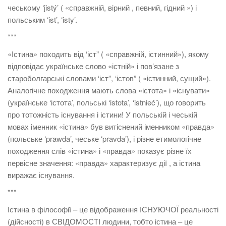
чеському ‘jistý’ ( «справжній, вірний , певний, гідний ») і
польським ‘ist’, ‘isty’.
***
«Істина» походить від ‘іст” ( «справжній, істинний»), якому
відповідає українське слово «істній» і пов’язане з
староболгарські словами ‘іст”, ‘істов” ( «істинний, сущий»).
Аналогічне походження мають слова «істота» і «існувати»
(українське ‘істота’, польські ‘istota’, ‘istnieć’), що говорить
про тотожність існування і істини! У польській і чеській
мовах іменник «істина» був витіснений іменником «правда»
(польське ‘prawda’, чеське ‘pravda’), і різне етимологічне
походження слів «істина» і «правда» показує різне їх
первісне значення: «правда» характеризує дії , а істина
виражає існування.
***
Істина в філософії – це відображення ІСНУЮЧОЇ реальності
(дійсності) в СВІДОМОСТІ людини, тобто істина – це