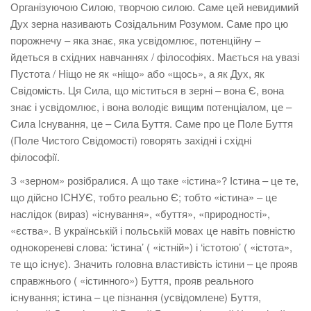
Організуючою Силою, творчою силою. Саме цей невидимий
Дух зерна називають Созідальним Розумом. Саме про цю
порожнечу – яка знає, яка усвідомлює, потенційну –
йдеться в східних навчаннях / філософіях. Мається на увазі
Пустота / Ніщо не як «ніщо» або «щось», а як Дух, як
Свідомість. Ця Сила, що міститься в зерні – вона Є, вона
знає і усвідомлює, і вона володіє вищим потенціалом, це –
Сила Існування, це – Сила Буття. Саме про це Поле Буття
(Поле Чистого Свідомості) говорять західні і східні
філософії.
З «зерном» розібралися. А що таке «істина»? Істина – це те,
що дійсно ІСНУЄ, тобто реально Є; тобто «істина» – це
наслідок (вираз) «існування», «буття», «природності»,
«єства». В українській і польській мовах це навіть повністю
однокореневі слова: ‘істина’ ( «істній») і ‘істотою’ ( «істота»,
те що існує). Значить головна властивість істини – це прояв
справжнього ( «істинного») Буття, прояв реального
існування; істина – це пізнання (усвідомлене) Буття,