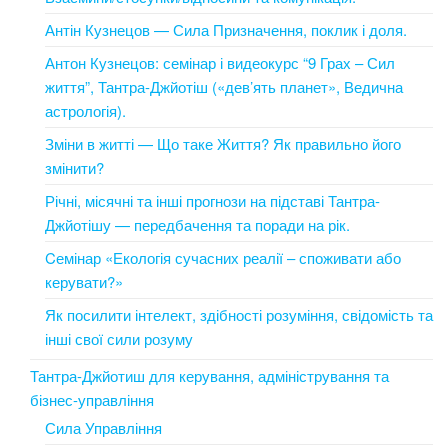
Антін Кузнецов — Сила Призначення, поклик і доля.
Антон Кузнецов: семінар і видеокурс “9 Грах – Сил
життя”, Тантра-Джйотіш («дев’ять планет», Ведична
астрологія).
Зміни в житті — Що таке Життя? Як правильно його
змінити?
Річні, місячні та інші прогнози на підставі Тантра-
Джйотішу — передбачення та поради на рік.
Cемінар «Екологія сучасних реалії – споживати або
керувати?»
Як посилити інтелект, здібності розуміння, свідомість та
інші свої сили розуму
Тантра-Джйотиш для керування, адміністрування та
бізнес-управління
Сила Управління