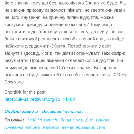
його знання, тому що без нього ніякого Знання не буде. Як,
не знаючи природу свідомості пізнати, не звертаючи уваги
на його існування, на причину появи відчуттів, можна
зрозуміти природу сприйманого їм світу? Тому якщо
поставитися до свого внутрішнього світу, до відчуттів, як
більш важливої реальності, ніж об’єктивний світ, то вийде
побачити (усвідомити) Життя. Потрібно жити в світі
відчуттів (досвід, Йоги), так діяти і отримувати закономірні
результати. Процес пізнання складається з відчуттів. Він
ближчий до пізнання, ніж Об’єкти пізнання. Без процес
пізнання не буде ніяких об’єктів і об’єктивного світу.
// Олег
Бокачьов
Shortlink for this post:
https://uk-ua.vedavrat.org/?p=11160
Опубліковано в
Ведаврат: нотатки
Позначки
1000 і 8 записів
Вища Сила
Дух
знання
існування
істина
матерія
нематеріальний світ