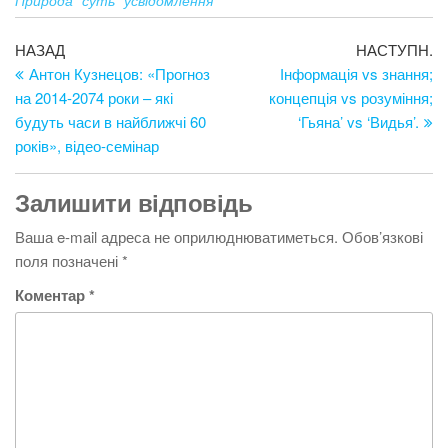
Природа
суть
усвідомлення
Навігація
Попередній
Н
НАЗАД
НАСТУПН.
запис
за
Антон Кузнецов: «Прогноз
Інформація vs знання;
записів
на 2014-2074 роки – які
концепція vs розуміння;
будуть часи в найближчі 60
‘Гьяна’ vs ‘Видья’.
років», відео-семінар
Залишити відповідь
Ваша e-mail адреса не оприлюднюватиметься.
Обов’язкові
поля позначені
*
Коментар
*