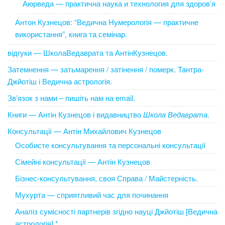
Аюрведа — практична наука и технология для здоров’я
Антон Кузнецов: “Ведична Нумерологія — практичне
використання”, книга та семінар.
відгуки — ШколаВедаврата та АнтінКузнецов.
Затемнення — затьмарення / затінення / померк. Тантра-
Джйотіш і Ведична астрологія.
Зв’язок з нами – пишіть нам на email.
Книги — Антін Кузнецов і видавництво
Школа Ведаврата
.
Консультації — Антін Михайлович Кузнецов
Особисте консультування та персональні консультації
Сімейні консультації — Антін Кузнецов
Бізнес-консультування, своя Справа / Майстерність.
Мухурта — сприятливий час для починання
Аналіз сумісності партнерів згідно науці Джйотіш [Ведична
астрологія] *