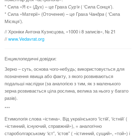
* Сила «Я є» (Дух) – це Граха
Сур
’
я
( ‘Сила Сонця’).
* Сила «Матерії» (Оточення) – це Граха
Чандра
( ‘Сила
Місяця’).
// Хроніки Антона Кузнєцова, «1000 і 8 записів», № 21
//
www.Vedavrat.org
Енциклопедичні довідки:
Зерно – суть, основа чого-небудь; використовується для
позначення явища або факту, з якого розвиваються
подальші наслідки (за аналогією з тим, як з маленького
зерна розвивається ціла рослина, велика за нього у багато
разів).
***
Етимологія слова «істина». Від українського ‘ïстій’, ‘íстній’ (
«істинний, існуючий, справжній»), = аналогічно
староболгарському ‘іст”, ‘істов” ( «істинний, сущий», «той») і