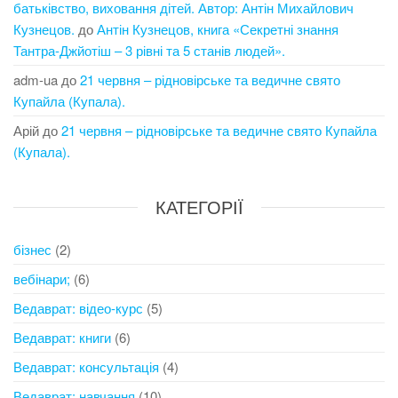
батьківство, виховання дітей. Автор: Антін Михайлович
Кузнецов.
до
Антін Кузнецов, книга «Секретні знання
Тантра-Джйотіш – 3 рівні та 5 станів людей».
adm-ua
до
21 червня – рідновірське та ведичне свято
Купайла (Купала).
Арій
до
21 червня – рідновірське та ведичне свято Купайла
(Купала).
КАТЕГОРІЇ
бізнес
(2)
вебінари;
(6)
Ведаврат: відео-курс
(5)
Ведаврат: книги
(6)
Ведаврат: консультація
(4)
Ведаврат: навчання
(10)