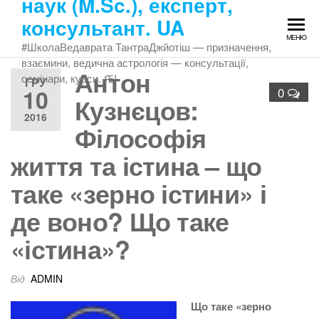
наук (M.Sc.), експерт,
Перейти
консультант. UA
до
МЕНЮ
змісту
#ШколаВедаврата ТантраДжйотіш — призначення,
взаємини, ведична астрологія — консультації,
Антон
семінари, курси. Ԙ!
ГРУ
10
0
Кузнєцов:
2016
Філософія
життя та істина – що
таке «зерно істини» і
де воно? Що таке
«істина»?
Від
ADMIN
Що таке «зерно