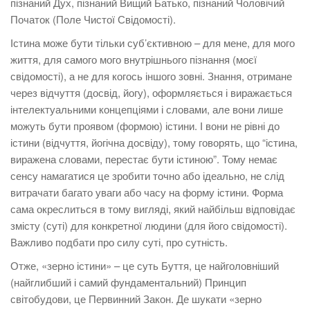
пізнаний Дух, пізнаний Вищий Батько, пізнаний Чоловічий
Початок (Поле Чистої Свідомості).
Істина може бути тільки суб’єктивною – для мене, для мого
життя, для самого мого внутрішнього пізнання (моєї
свідомості), а не для когось іншого зовні. Знання, отримане
через відчуття (досвід, йогу), оформляється і виражається
інтелектуальними концепціями і словами, але вони лише
можуть бути проявом (формою) істини. І вони не рівні до
істини (відчуття, йогічна досвіду), тому говорять, що “істина,
виражена словами, перестає бути істиною”. Тому немає
сенсу намагатися це зробити точно або ідеально, не слід
витрачати багато уваги або часу на форму істини. Форма
сама окреслиться в тому вигляді, який найбільш відповідає
змісту (суті) для конкретної людини (для його свідомості).
Важливо подбати про силу суті, про сутність.
Отже, «зерно істини» – це суть Буття, це найголовніший
(найглибший і самий фундаментальний) Принцип
світобудови, це Первинний Закон. Де шукати «зерно